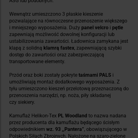
ASG lub podobnych.
Wewnątrz umieszczono 3 płaskie kieszenie
pozwalające na równoczesne przenoszenie większego
i mniejszego wyposażenia. Duży
panel velcro
i
pętle
zapewniają możliwość dowolnej konfiguracji lub
ustabilizowania zawartości. Ładownica zamykana jest
klapą z solidną
klamrą fastex
, zapewniającą szybki
dostęp do zawartości oraz zabezpieczającą
transportowane elementy.
Przód oraz boki zostały pokryte
taśmami PALS
i
umożliwiają montaż dodatkowego wyposażenia. Z
tyłu umieszczono kieszeń przelotową przeznaczoną do
przenoszenia narzędzi, np. noża, piły składanej
czy siekiery.
Kamuflaż Helikon-Tex
PL Woodland
to nazwa nadana
przez producenta dla kamuflażu będącego ścisłym
odpowiednikiem
wz. 93 ,,Pantera”
, obowiązującego w
Polskich Siłach Zbrojnych. Nałożone na szaro-zielone