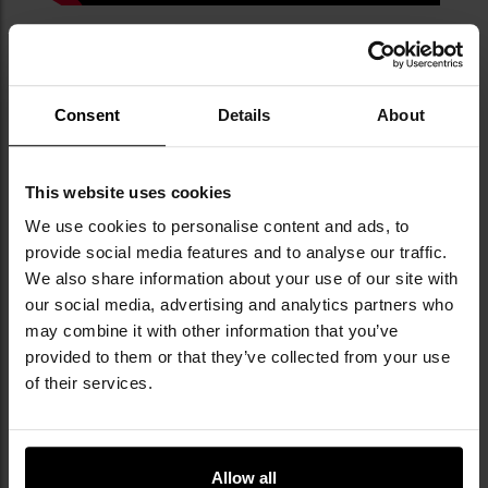
Informacja o producencie i bezpieczeństwo
Consent
Details
About
This website uses cookies
We use cookies to personalise content and ads, to
provide social media features and to analyse our traffic.
Militaria.pl jest oficjalnym dystrybutorem
We also share information about your use of our site with
marki Helikon-Tex.
our social media, advertising and analytics partners who
may combine it with other information that you’ve
Helikon-Tex to polska firma założona w 1983
provided to them or that they’ve collected from your use
roku, specjalizująca się w produkcji odzieży
of their services.
taktycznej, militarnej i outdoorowej. Oferuje
szeroką gamę produktów, takich jak odzież,
plecaki, torby i akcesoria taktyczne, które
zdobyły uznanie zarówno wśród służb
Allow all