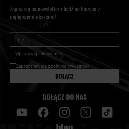
Zapisz się na newsletter i bądź na bieżąco z
najlepszymi okazjami!
Imię
Subskrybuj
nasz
newsletter:
Zapoznałem się z
polityką prywatności
DOŁĄCZ
DOŁĄCZ DO NAS
y
f
i
t
tt
Blog