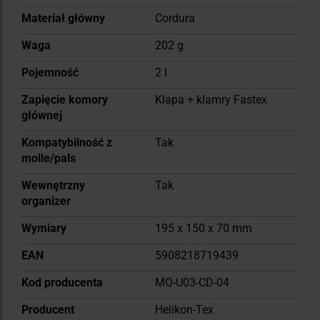
Materiał główny
Cordura
Waga
202 g
Pojemność
2 l
Zapięcie komory
Klapa + klamry Fastex
głównej
Kompatybilność z
Tak
molle/pals
Wewnętrzny
Tak
organizer
Wymiary
195 x 150 x 70 mm
EAN
5908218719439
Kod producenta
MO-U03-CD-04
Producent
Helikon-Tex