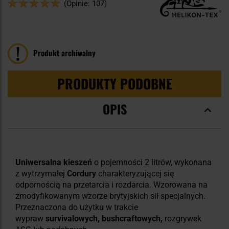
Ocena:
(Opinie: 107)
98
100
% of
Produkt archiwalny
PRODUKTY PODOBNE
OPIS
Uniwersalna kieszeń
o pojemności 2 litrów, wykonana
z wytrzymałej
Cordury
charakteryzującej się
odpornością na przetarcia i rozdarcia. Wzorowana na
zmodyfikowanym wzorze brytyjskich sił specjalnych.
Przeznaczona do użytku w trakcie
wypraw
survivalowych, bushcraftowych,
rozgrywek