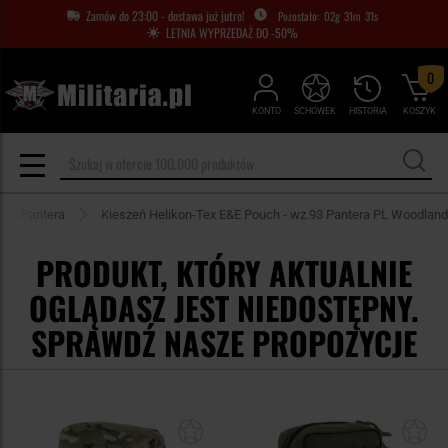
Zamów do 23:00 - dostawa już jutro!
02
g
31
m
31
s
LETNIA WYPRZEDAŻ DO -50%
0
KONTO
SCHOWEK
HISTORIA
KOSZYK
z.93 Pantera
Kieszeń Helikon-Tex E&E Pouch - wz.93 Pantera PL Woodland
PRODUKT, KTÓRY AKTUALNIE
OGLĄDASZ JEST NIEDOSTĘPNY.
SPRAWDŹ NASZE PROPOZYCJE