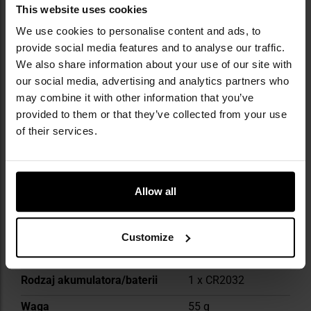
This website uses cookies
DANE TECHNICZNE
We use cookies to personalise content and ads, to
provide social media features and to analyse our traffic.
We also share information about your use of our site with
our social media, advertising and analytics partners who
may combine it with other information that you’ve
Więcej
Rodzaj montażu kolimatora
Weaver
provided to them or that they’ve collected from your use
informacji
of their services.
Typ montażu
Zintegrowany
Kolor znaku celowniczego
Czerwony
Regulacja znaku
Stopniowa
Allow all
celowniczego
Długość
49.5 mm
Customize
Kolor główny
Black
Rodzaj akumulatora/baterii
1 x CR2032
Waga
55 g