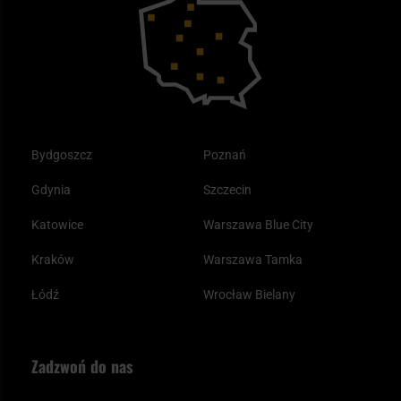
Tax Free
Plecak ewakuacyjny preppersa
Odzież
Bydgoszcz
Poznań
Gdynia
Szczecin
Katowice
Warszawa Blue City
Kraków
Warszawa Tamka
Łódź
Wrocław Bielany
Zadzwoń do nas