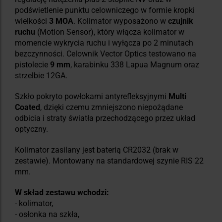
podświetlenie punktu celowniczego w formie kropki
wielkości
3 MOA
. Kolimator wyposażono w
czujnik
ruchu
(Motion Sensor), który włącza kolimator w
momencie wykrycia ruchu i wyłącza po 2 minutach
bezczynności. Celownik Vector Optics testowano na
pistolecie
9 mm
, karabinku 338 Lapua Magnum oraz
strzelbie 12GA.
Szkło pokryto powłokami antyrefleksyjnymi
Multi
Coated
, dzięki czemu zmniejszono niepożądane
odbicia i straty światła przechodzącego przez układ
optyczny.
Kolimator zasilany jest baterią CR2032 (brak w
zestawie). Montowany na standardowej szynie RIS 22
mm.
W skład zestawu wchodzi:
- kolimator,
- osłonka na szkła,