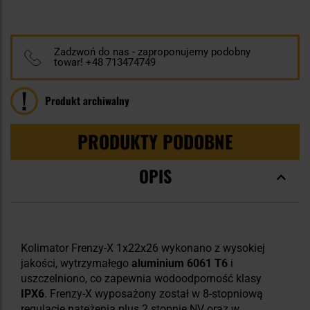
100
100
% of
Zadzwoń do nas - zaproponujemy podobny
towar! +48 713474749
Produkt archiwalny
PRODUKTY PODOBNE
OPIS
Kolimator Frenzy-X 1x22x26 wykonano z wysokiej
jakości, wytrzymałego
aluminium 6061 T6
i
uszczelniono, co zapewnia wodoodporność klasy
IPX6
. Frenzy-X wyposażony został w 8-stopniową
regulację natężenia plus 2 stopnie NV oraz w