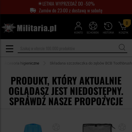
LETNIA WYPRZEDAŻ DO -50%
Zamów do 23:00 z dostawą w sobotę
0
KONTO
SCHOWEK
HISTORIA
KOSZYK
e akcesoria higieniczne
Składana szczoteczka do zębów BCB Toothbrush
PRODUKT, KTÓRY AKTUALNIE
OGLĄDASZ JEST NIEDOSTĘPNY.
SPRAWDŹ NASZE PROPOZYCJE