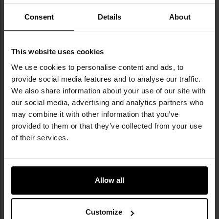
Consent
Details
About
INNI OGLĄDALI TEŻ
This website uses cookies
We use cookies to personalise content and ads, to
provide social media features and to analyse our traffic.
We also share information about your use of our site with
our social media, advertising and analytics partners who
may combine it with other information that you’ve
provided to them or that they’ve collected from your use
of their services.
Zestaw stalowych naczyń
Worki Sawyer na wodę 1 l -
turystycznych MFH Fox Outdoor
zestaw 3 szt.
Allow all
Wysyłka: Natychmiast
Wysyłka: Natychmiast
94,99 zł
79,95 zł
Customize
DO KOSZYKA
DO KOSZYKA