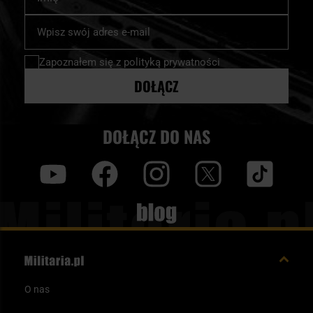
Subskrybuj
nasz
newsletter:
Zapoznałem się z
polityką prywatności
DOŁĄCZ
DOŁĄCZ DO NAS
y
f
i
t
tt
Blog
O nas