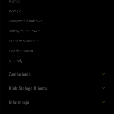
Pomoc
Kontakt
Zamówienia hurtowe
Służby mundurowe
Praca w Militaria.pl
Podziękowania
Nagrody
Zamówienia
Koszt i czas dostawy
Klub Stałego Klienta
Zamów do 23:00 - dostawa jutro!
Co zyskujesz z kontem KSK
Informacje
Paczka w weekend
Jak wykorzystać punkty KSK
Regulamin