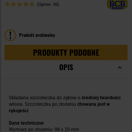
Ocena:
(Opinie: 36)
92
100
% of
Produkt archiwalny
PRODUKTY PODOBNE
OPIS
Składana szczoteczka do zębów o
średniej twardości
włosia. Szczoteczka po złożeniu
chowana jest w
rękojeści
.
Dane techniczne
Wymiary po złożeniu: 98 x 20 mm