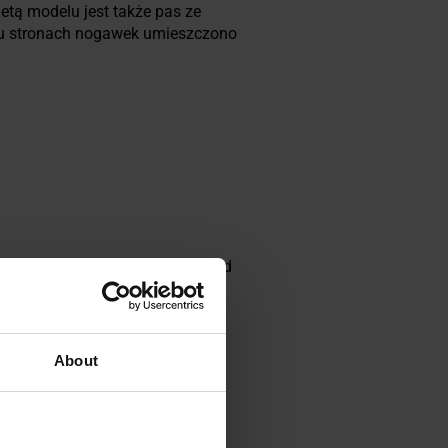
letą modelu jest także pas ze
bu stronach nogawek umieszczono
ynku cywilnym. W zależności od
 ciemnoszarym, jasnoszarym i
 sprawia, że
Dark Camo
dobrze
 stylistyki taktycznej.
About