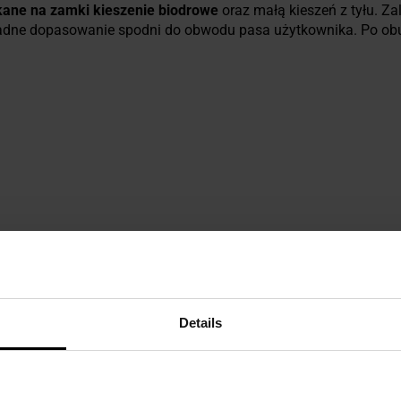
ane na zamki kieszenie biodrowe
oraz małą kieszeń z tyłu. Za
kładne dopasowanie spodni do obwodu pasa użytkownika. Po o
any klasycznym wzorem M81 Woodland, opracowany z myślą o r
wieniem kolorów. Najczęściej wykorzystuje plamy w odcieniach
eż warianty z dodatkiem zieleni lub brązu. Ciemna paleta barw
zonego oświetlenia, w terenie zurbanizowanym oraz jako element
Details
ezpieczeństwo