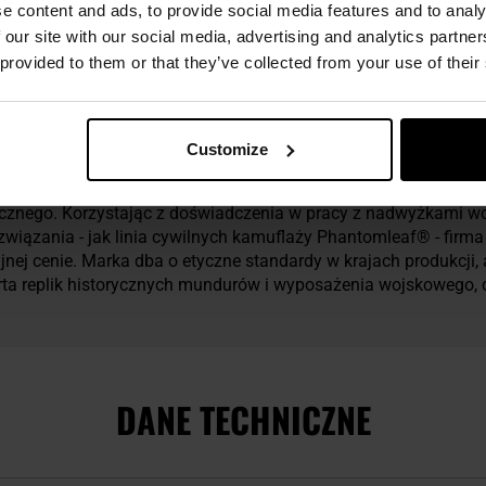
e content and ads, to provide social media features and to analy
 our site with our social media, advertising and analytics partn
 provided to them or that they’ve collected from your use of their
ybutorem marki Mil-Tec.
Customize
firmę Sturm Handels GmbH, która od 1971 roku specjalizuje się w
ycznego. Korzystając z doświadczenia w pracy z nadwyżkami w
związania - jak linia cywilnych kamuflaży Phantomleaf® - firm
yjnej cenie. Marka dba o etyczne standardy w krajach produkcji,
ferta replik historycznych mundurów i wyposażenia wojskowego,
DANE TECHNICZNE