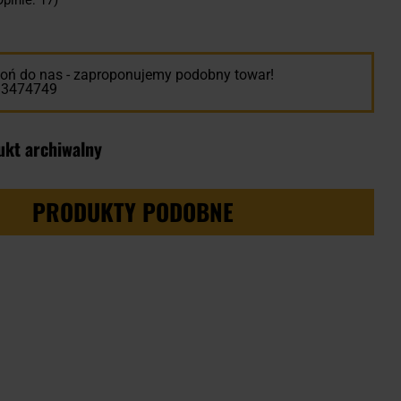
ń do nas - zaproponujemy podobny towar!
13474749
ukt archiwalny
PRODUKTY PODOBNE