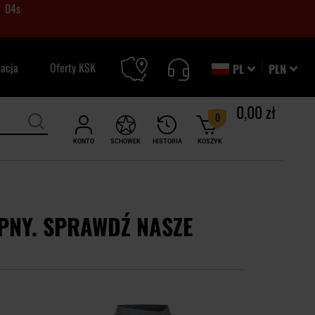
03
s
zacja
Oferty KSK
PL
PLN
0,00 zł
0
KONTO
SCHOWEK
HISTORIA
KOSZYK
PNY. SPRAWDŹ NASZE