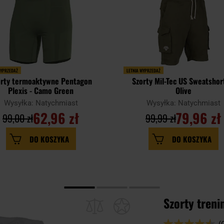
WYPRZEDAŻ
LETNIA WYPRZEDAŻ
orty termoaktywne Pentagon
Szorty Mil-Tec US Sweatshor
Plexis - Camo Green
Olive
Wysyłka: Natychmiast
Wysyłka: Natychmiast
62,96 zł
79,96 zł
99,00 zł
99,99 zł
DO KOSZYKA
DO KOSZYKA
Szorty tren
Ocena:
(