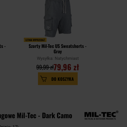
LETNIA WYPRZEDAŻ
LATO
ts -
Szorty Mil-Tec US Sweatshorts -
Szorty
Gray
Swims
Wysyłka: Natychmiast
Wysy
79,96 zł
99,99 zł
DO KOSZYKA
ingowe Mil-Tec - Dark Camo
Opinie: 17)