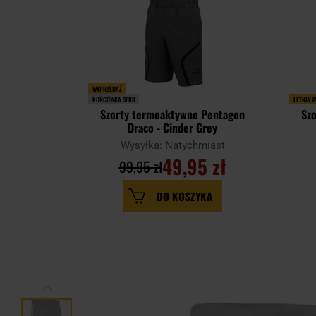
WYPRZEDAŻ
KOŃCÓWKA SERII
LETNIA 
Szorty termoaktywne Pentagon
Sz
Draco - Cinder Grey
Wysyłka: Natychmiast
49,95 zł
99,95 zł
DO KOSZYKA