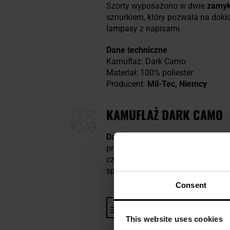
Szorty wyposażono w dwie
zamyk
sznurkiem, który pozwala na do
lampasy z napisami.
Dane techniczne
Kamuflaż: Dark Camo
Materiał: 100% poliester
Producent:
Mil-Tec, Niemcy
KAMUFLAŻ DARK CAMO
Dark Camo
to kamuflaż inspirow
producenta może różnić się zesta
czarnym, choć spotykane są równi
sprawdza się w warunkach ogranic
Consent
Informacja o producencie i b
This website uses cookies