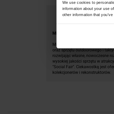
We use cookies to personalis
information about your use of
other information that you’ve
Militaria.pl jest oficjalnym dystr
Mil-Tec to marka stworzona przez 
oraz sprzętu outdoorowego i takt
rozwijając własne, nowoczesne ro
wysokiej jakości sprzętu w atrakc
"Social Fair". Ciekawostką jest o
kolekcjonerów i rekonstruktorów.