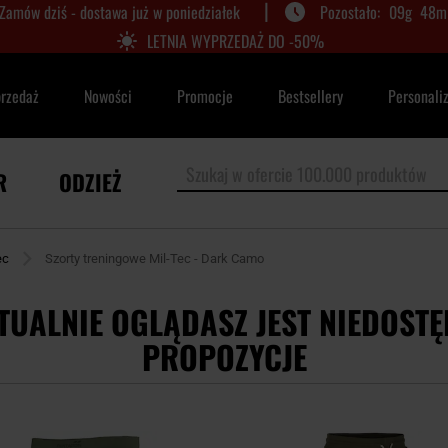
|
Zamów dziś - dostawa już w poniedziałek
09
g
48
m
LETNIA WYPRZEDAŻ DO -50%
przedaż
Nowości
Promocje
Bestsellery
Personali
R
ODZIEŻ
ec
Szorty treningowe Mil-Tec - Dark Camo
TUALNIE OGLĄDASZ JEST NIEDOSTĘ
PROPOZYCJE