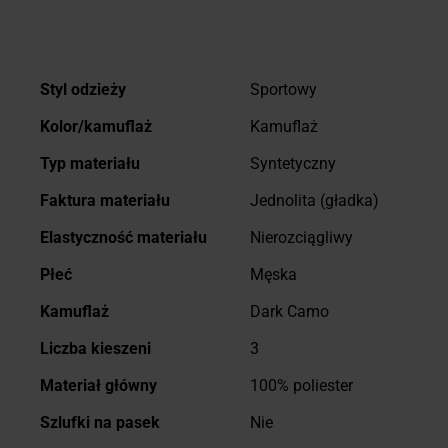
Więcej
Styl odzieży
Sportowy
informacji
Kolor/kamuflaż
Kamuflaż
Typ materiału
Syntetyczny
Faktura materiału
Jednolita (gładka)
Elastyczność materiału
Nierozciągliwy
Płeć
Męska
Kamuflaż
Dark Camo
Liczba kieszeni
3
Materiał główny
100% poliester
Szlufki na pasek
Nie