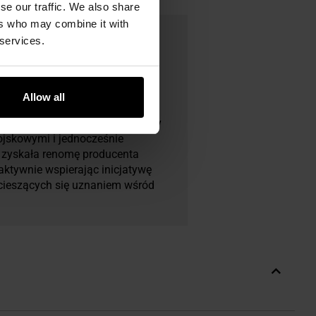
se our traffic. We also share
ers who may combine it with
 services.
Allow all
 produkcji i dystrybucji odzieży
ojskowymi i jednocześnie
a zyskała renomę producenta
 aktywnie wspierając inicjatywę
 cieszących się uznaniem wśród