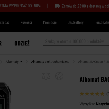
|
LETNIA WYPRZEDAŻ DO -50%
Zamów do 23:00 z dostawą w so
przedaż
Nowości
Promocje
Bestsellery
Personali
R
ODZIEŻ
Alkomaty
Alkomaty elektrochemiczne
Alkomat BACscan F-3
Alkomat BA
Ocena:
(
98
100
% of
Wysyłka:
Natych