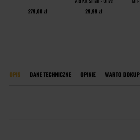
Aid Kit Small - Olive
Mil-
279,00 zł
29,99 zł
OPIS
DANE TECHNICZNE
OPINIE
WARTO DOKUP