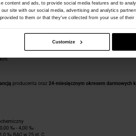
dwie baterie
1,5 V
typu
AAA
. Dzięki zastosowaniu automatyczne
e content and ads, to provide social media features and to analy
b 30 sekundach po wykonaniu pomiaru samoczynnie się wyłącz
 our site with our social media, advertising and analytics partn
 provided to them or that they’ve collected from your use of their
Customize
skim
ancją
producenta oraz
24-miesięcznym okresem darmowych ka
rochemiczny
0,00 ‰ - 4,00 ‰
 1,0 ‰ BAC w 25 st. C