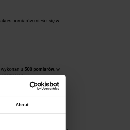
Zakres pomiarów mieści się w
 wykonaniu
500 pomiarów
, w
ów pomiarów.
lkoholu wynoszącego 0,20 ‰.
rmuje o wyniku badania z
About