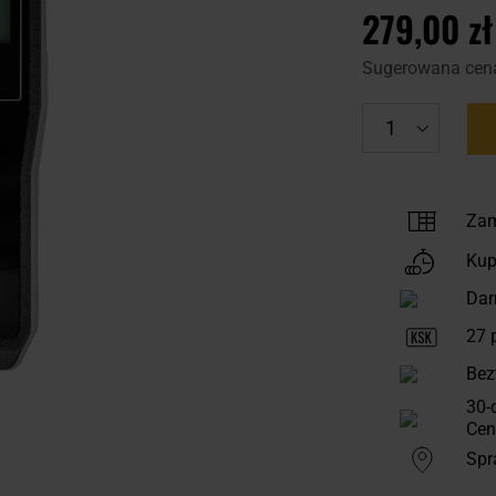
279,00 zł
Sugerowana cen
Zam
Kup
Dar
27
p
Bez
30-
Cen
Spr