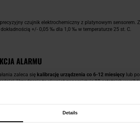
precyzyjny czujnik elektrochemiczny z platynowym sensorem. 
 dokładnością +/- 0,05 ‰ dla 1,0 ‰ w temperaturze 25 st. C.
NKCJA ALARMU
łania zaleca się
kalibrację urządzenia co 6-12 miesięcy
lub po
cześniej. Urządzenie to również zapamiętuje 10 ostatnich wynik
 alarmu
,
w przypadku przekroczenia dopuszczalnego stężenia a
a wykonywanie pomiarów nawet przy słabym oświetleniu i info
 przecinku.
Details