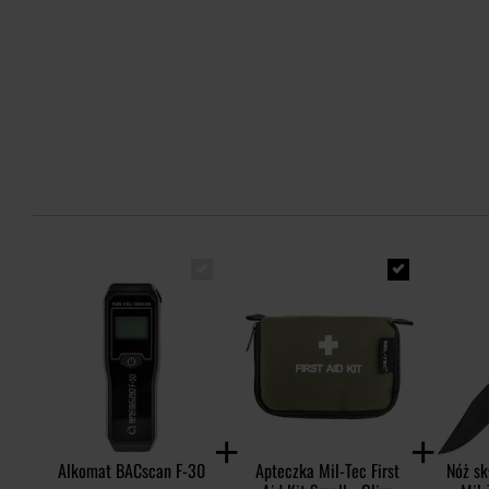
Alkomat BACscan F-30
Apteczka Mil-Tec First
Nóż sk