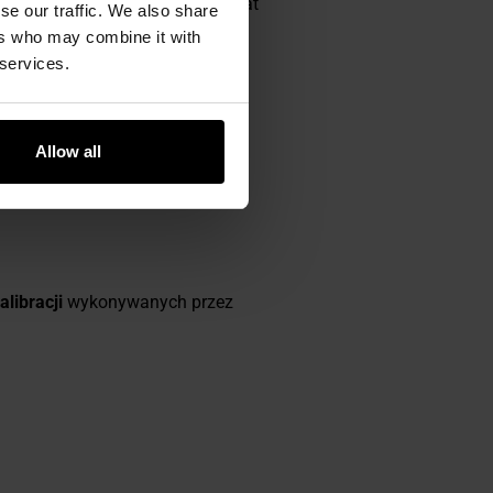
go wyłącznika zasilania, alkomat
se our traffic. We also share
y.
ers who may combine it with
 services.
Allow all
libracji
wykonywanych przez