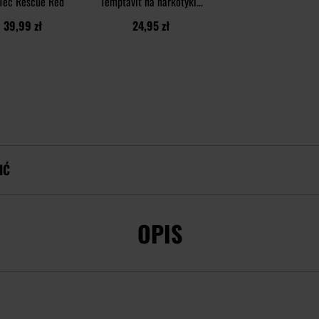
Tec Rescue Red
Temptavit na narkotyki i
leki w moczu - 9
39,99 zł
24,95 zł
substancji
IĆ
OPIS