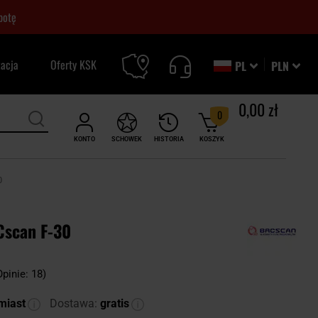
botę
zacja
Oferty KSK
PL
PLN
0,00 zł
0
KONTO
SCHOWEK
HISTORIA
KOSZYK
0
Cscan F-30
Opinie: 18)
miast
Dostawa:
gratis