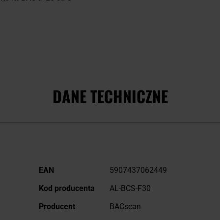
DANE TECHNICZNE
Więcej
EAN
5907437062449
informacji
Kod producenta
AL-BCS-F30
Producent
BACscan