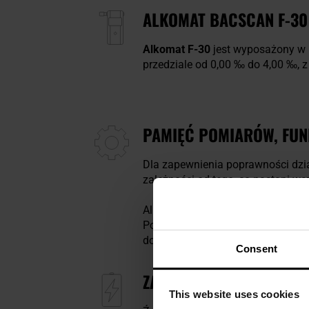
ALKOMAT BACSCAN F-30
Alkomat F-30
jest wyposażony w 
przedziale od 0,00 ‰ do 4,00 ‰, z
PAMIĘĆ POMIARÓW, FU
Dla zapewnienia poprawności dzia
zależności od tego, co nastąpi w
Alkomat ma wbudowaną
funkcję
Podświetlany ekran LCD umożliwi
dokładnością do dwóch miejsc po
Consent
ZASILANIE
This website uses cookies