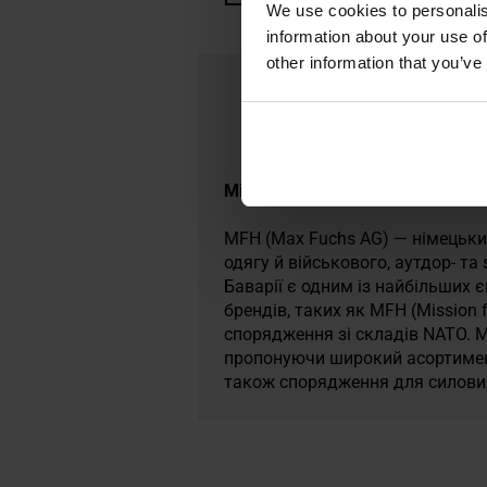
We use cookies to personalis
information about your use of
other information that you’ve
Militaria.pl є офіційним дистр
MFH (Max Fuchs AG) — німецький
одягу й військового, аутдор- та
Баварії є одним із найбільших є
брендів, таких як MFH (Mission 
спорядження зі складів NATO. M
пропонуючи широкий асортимент,
також спорядження для силових 