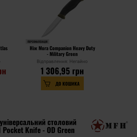
ПЕРСОНАЛІЗАЦІЯ
tlas
Ніж Mora Companion Heavy Duty
M-Tac 
- Military Green
о
Відправлення: Негайно
Відпр
рн
1 306,95 грн
3
ДО КОШИКА
універсальний столовий
Pocket Knife - OD Green