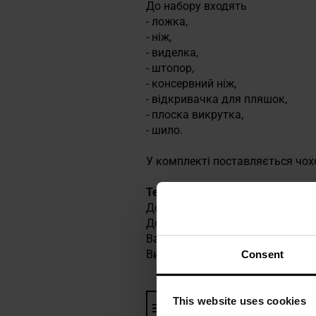
До набору входять
- ложка,
- ніж,
- виделка,
- штопор,
- консервний ніж,
- відкривачка для пляшок,
- плоска викрутка,
- шило.
У комплекті поставляється чох
Технічні характеристики
Довжина леза 75 мм
Довжина: 180 мм
Вага: 140 г
Виробник:
MFH, Німеччина
Consent
This website uses cookies
Інформація про виробника та