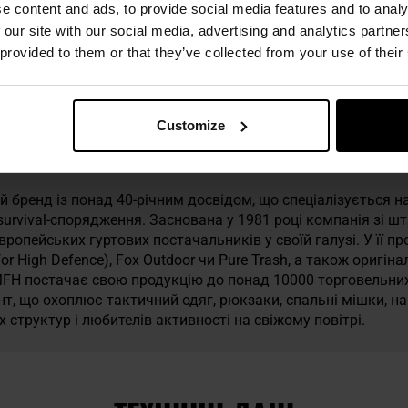
e content and ads, to provide social media features and to analy
 our site with our social media, advertising and analytics partn
 provided to them or that they’ve collected from your use of their
Customize
иб’ютором бренду MFH.
 бренд із понад 40-річним досвідом, що спеціалізується на
 survival-спорядження. Заснована у 1981 році компанія зі ш
вропейських гуртових постачальників у своїй галузі. У її пр
for High Defence), Fox Outdoor чи Pure Trash, а також оригін
FH постачає свою продукцію до понад 10000 торговельних п
 що охоплює тактичний одяг, рюкзаки, спальні мішки, нам
структур і любителів активності на свіжому повітрі.