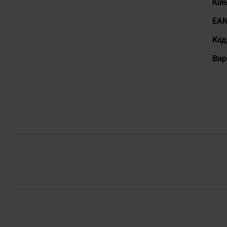
Кіл
EA
Код
Вир