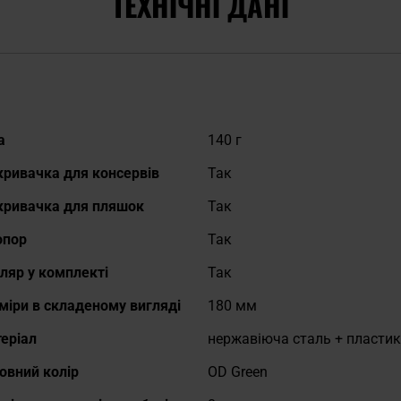
ТЕХНІЧНІ ДАНІ
ладніше
а
140 г
кривачка для консервів
Так
кривачка для пляшок
Так
пор
Так
ляр у комплекті
Так
міри в складеному вигляді
180 мм
еріал
нержавіюча сталь + пластик
овний колір
OD Green