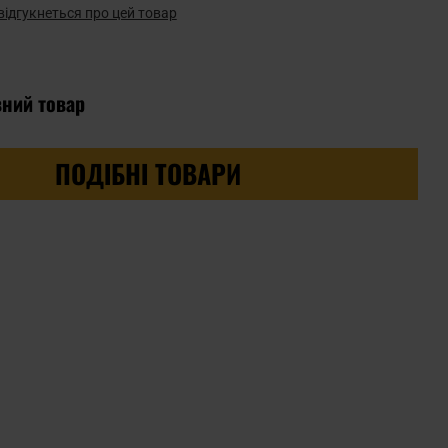
відгукнеться про цей товар
вний товар
ПОДІБНІ ТОВАРИ