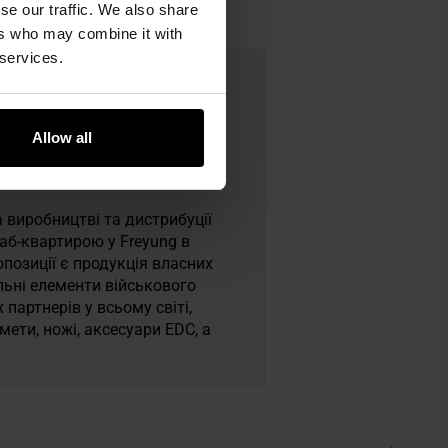
se our traffic. We also share
ers who may combine it with
 services.
Allow all
 виробництві та дистрибуції
таб-квартирою у Freyung в
опозиції є продукція власних
альні елементи військового
артнерів у всьому світі,
ети, ножі, аксесуари EDC, а