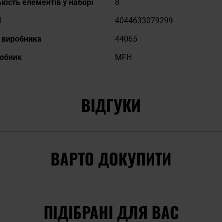
ькість елементів у наборі
8
N
4044633079299
 виробника
44065
обник
MFH
ВІДГУКИ
ВАРТО ДОКУПИТИ
ПІДІБРАНІ ДЛЯ ВАС