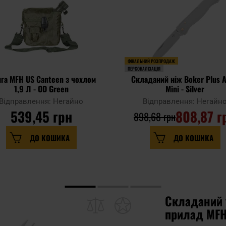
ФІНАЛЬНИЙ РОЗПРОДАЖ
ПЕРСОНАЛІЗАЦІЯ
га MFH US Canteen з чохлом
Складаний ніж Boker Plus A
1,9 Л - OD Green
Mini - Silver
Відправлення: Негайно
Відправлення: Негайн
539,45 грн
808,87 г
898,68 грн
ДО КОШИКА
ДО КОШИКА
Складаний 
прилад MFH 