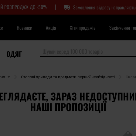
|
Й РОЗПРОДАЖ ДО -50%
Замовлення відразу направляють
аж
Новинки
Акція
Хіти продажів
Закінчення то
ОДЯГ
хня
Столові прилади та предмети першої необхідності
Склад
ЕГЛЯДАЄТЕ, ЗАРАЗ НЕДОСТУПНИ
НАШІ ПРОПОЗИЦІЇ