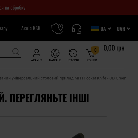
ся на обробку
вару
Акція KSK
UA
UAH
0,00 грн
0
АКАУНТ
БАЖАНЕ
ІСТОРІЯ
КОШИК
аний універсальний столовий прилад MFH Pocket Knife - OD Green
Й. ПЕРЕГЛЯНЬТЕ ІНШІ