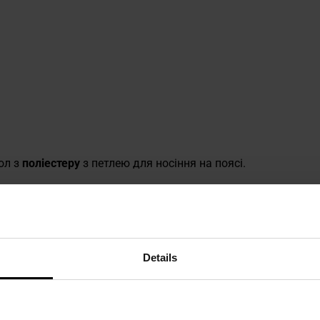
ол з
поліестеру
з петлею для носіння на поясі.
Details
 техніку безпеки