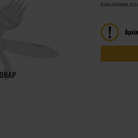
Будь першим, хто 
Архі
ТОВАР