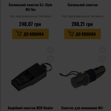
Сигнальний свисток G.I. Style
Сигнальний свисток
Mil-Tec
Час відправлення:
Негайно
Час відправлення:
Негайно
240,07 грн
288,21 грн
ДО КОШИКА
ДО КОШИКА
Додати
До
до
д
списку
сп
уподобань
уп
Аварійний свисток BCB Howler
Свисток для виживання Mil-