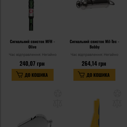
Сигнальний свисток MFH -
Cигнальний свисток Mil-Tec -
Olive
Bobby
Час відправлення:
Негайно
Час відправлення:
Негайно
240,07 грн
264,14 грн
ДО КОШИКА
ДО КОШИКА
Додати
До
до
д
списку
сп
уподобань
уп