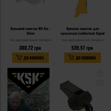
Кульовий свисток Mil-Tec -
Кресало-свисток для
Silver
мультитула Leatherman Signal
Час відправлення:
Негайно
Час відправлення:
Негайно
300,72 грн
539,57 грн
ДО КОШИКА
ДО КОШИКА
До
до
спи
уп