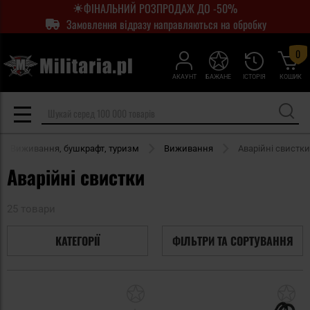
ФІНАЛЬНИЙ РОЗПРОДАЖ ДО -50%
Замовлення відразу направляються на обробку
0
АКАУНТ
БАЖАНЕ
ІСТОРІЯ
КОШИК
Виживання, бушкрафт, туризм
Виживання
Аварійні свистки
Аварійні свистки
25 товари
КАТЕГОРІЇ
ФІЛЬТРИ ТА СОРТУВАННЯ
Додати
До
до
д