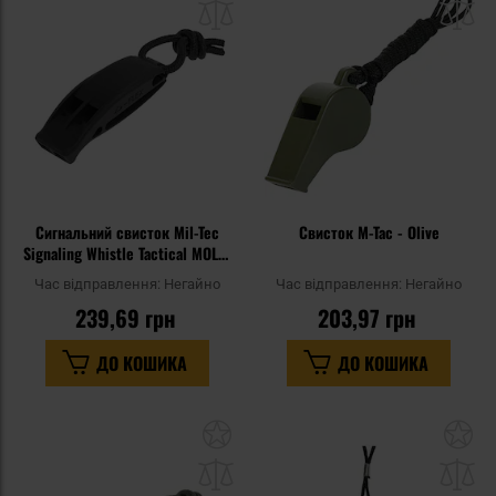
списку
сп
уподобань
уп
Сигнальний свисток Mil-Tec
Свисток M-Tac - Olive
Signaling Whistle Tactical MOLLE
Black - 2 шт.
Час відправлення:
Негайно
Час відправлення:
Негайно
239,69 грн
203,97 грн
ДО КОШИКА
ДО КОШИКА
Додати
До
до
д
списку
сп