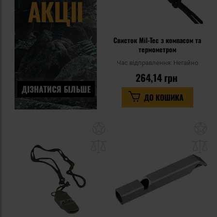
Свисток Mil-Tec з компасом та
термометром
Час відправлення:
Негайно
264,14 грн
ДО КОШИКА
Додати
До
до
д
списку
сп
уподобань
уп