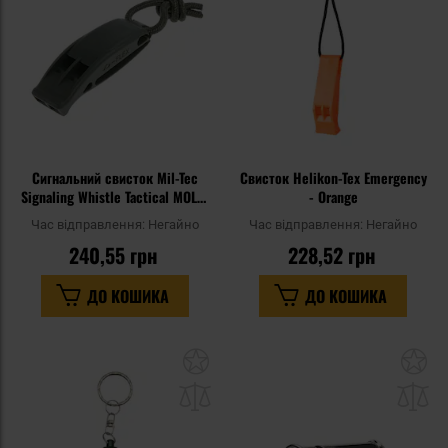
уподобань
уп
Сигнальний свисток Mil-Tec
Cвисток Helikon-Tex Emergency
Signaling Whistle Tactical MOLLE
- Orange
Olive - 2 шт.
Час відправлення:
Негайно
Час відправлення:
Негайно
240,55 грн
228,52 грн
ДО КОШИКА
ДО КОШИКА
Додати
До
до
д
списку
сп
уподобань
уп