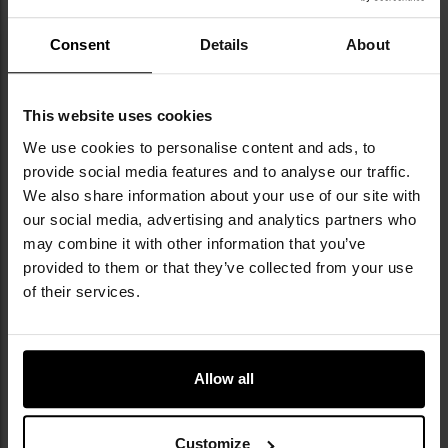
359,11 грн
240,07 грн
Consent
Details
About
ПОВІДОМИТИ ПРО
ПОВІДОМИТИ ПРО
НАЯВНІСТЬ
НАЯВНІСТЬ
This website uses cookies
Додати
До
We use cookies to personalise content and ads, to
до
д
provide social media features and to analyse our traffic.
списку
сп
We also share information about your use of our site with
уподобань
уп
our social media, advertising and analytics partners who
may combine it with other information that you’ve
Немає в наявності
Немає в наявності
provided to them or that they’ve collected from your use
of their services.
Свисток Brandit Signal Whistle
Свисток Highlander Emergency
Allow all
Molle 2 шт. - Olive
Marine Whistle - Orange
Час відправлення:
Немає в
Час відправлення:
Немає в
наявності
наявності
Customize