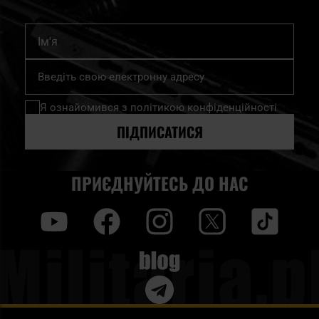
Ім'я
Підпишіться
на
нашу
Я ознайомився з
політикою конфіденційності
розсилку
новин:
ПІДПИСАТИСЯ
ПРИЄДНУЙТЕСЬ ДО НАС
y
f
i
t
tt
Blog