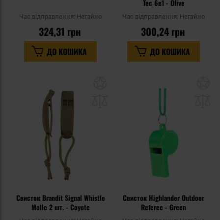
Tec 6в1 - Olive
Час відправлення:
Негайно
Час відправлення:
Негайно
324,31 грн
300,24 грн
ДО КОШИКА
ДО КОШИКА
Додати
До
до
д
списку
сп
уподобань
уп
Свисток Brandit Signal Whistle
Свисток Highlander Outdoor
Molle 2 шт. - Coyote
Referee - Green