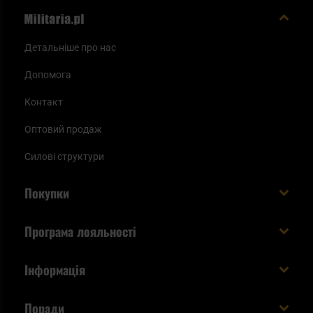
Детальніше про нас
Допомога
Контакт
Оптовий продаж
Силові структури
Покупки
Доставляємо в Україну!
Програма лояльності
Вартість і час доставки
Що ви отримуєте з акаунтом KSK
Інформація
Способи оплати
Як використати бали KSK
Умови та правила
Статус замовлення
Поради