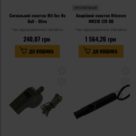
ПЕРСОНАЛІЗАЦІЯ
Сигнальний свисток Mil-Tec No
Аварійний свисток Nitecore
Ball - Olive
NWS10 120 DB
Час відправлення:
Негайно
Час відправлення:
Негайно
240,07 грн
1 564,26 грн
ДО КОШИКА
ДО КОШИКА
Додати
До
до
д
списку
сп
уподобань
уп