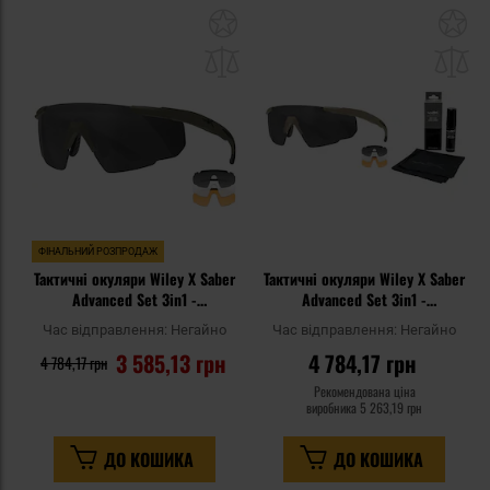
Додати
До
до
д
списку
сп
уподобань
уп
ФІНАЛЬНИЙ РОЗПРОДАЖ
Тактичні окуляри Wiley X Saber
Тактичні окуляри Wiley X Saber
Advanced Set 3in1 -
Advanced Set 3in1 -
Grey/Clear/Light Rust/OD Green
Grey/Clear/Light Rust/Tan +
Час відправлення:
Негайно
Час відправлення:
Негайно
Anti-Fog Cleaner Kit - набір
3 585,13 грн
4 784,17 грн
4 784,17 грн
Рекомендована ціна
виробника
5 263,19 грн
ДО КОШИКА
ДО КОШИКА