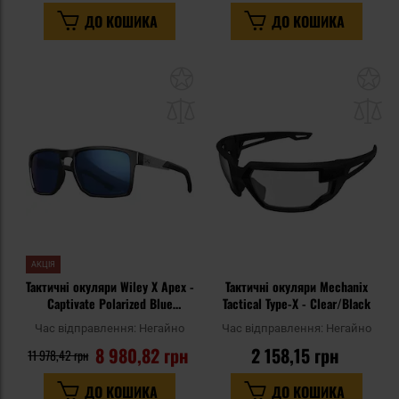
ДО КОШИКА
ДО КОШИКА
Додати
До
до
д
списку
сп
уподобань
уп
АКЦІЯ
Тактичні окуляри Wiley X Apex -
Тактичні окуляри Mechanix
Captivate Polarized Blue
Tactical Type-X - Clear/Black
Mirror/Gloss Black
Час відправлення:
Негайно
Час відправлення:
Негайно
8 980,82 грн
2 158,15 грн
11 978,42 грн
ДО КОШИКА
ДО КОШИКА