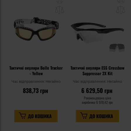
до
д
списку
сп
уподобань
уп
Тактичні окуляри Bolle Tracker
Тактичні окуляри ESS Crossbow
- Yellow
Suppressor 2X Kit
Час відправлення:
Негайно
Час відправлення:
Негайно
838,73 грн
6 629,50 грн
Рекомендована ціна
виробника
6 978,42 грн
ДО КОШИКА
ДО КОШИКА