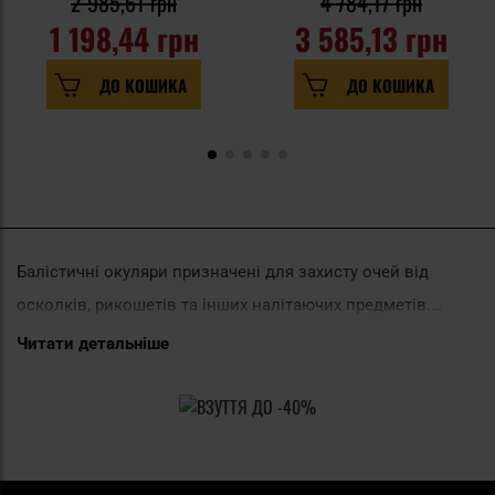
2 985,61 грн
4 784,17 грн
1 198,44 грн
3 585,13 грн
ДО КОШИКА
ДО КОШИКА
Балістичні окуляри призначені для захисту очей від
осколків, рикошетів та інших налітаючих предметів.
Використовувані в них лінзи створюють дуже міцний
Читати детальніше
Для кого призначені балістичні
механічний бар’єр, який захищає очні яблука від
окуляри?
можливого пошкодження.
Балістичні окуляри призначені для захисту користувача