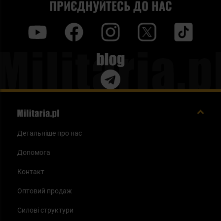
ПРИЄДНУЙТЕСЬ ДО НАС
Стійкі лінзи
– окуляри мають лінзи, виготовлені,
y
f
i
t
tt
зокрема, з виготовлений із полікарбонату HVP (High
Velocity Protection), стійкого до ударів і подряпин, а
Blog
також забезпечує захист від UVA та UVB
випромінювання.
Легка конструкція
- виготовлена ​​з легких і міцних
матеріалів, не обтяжує голову під час використання.
Детальніше про нас
Сумісність з аксесуарами
- багато моделей можна
Допомога
використовувати з навушниками та приладами
нічного бачення.
Контакт
Оптовий продаж
Силові структури