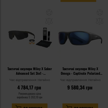
Додати
До
до
д
списку
сп
уподобань
уп
Тактичні окуляри Wiley X Saber
Тактичні окуляри Wiley X
Advanced Set 3in1 -
Omega - Captivate Polarized
Grey/Clear/Light Rust/OD Green
Blue Mirror/Matt Translucent
Час відправлення:
Негайно
Час відправлення:
Негайно
+ Anti-Fog Cleaner Kit - набір
Black
4 784,17 грн
9 580,34 грн
Рекомендована ціна
виробника
5 263,19 грн