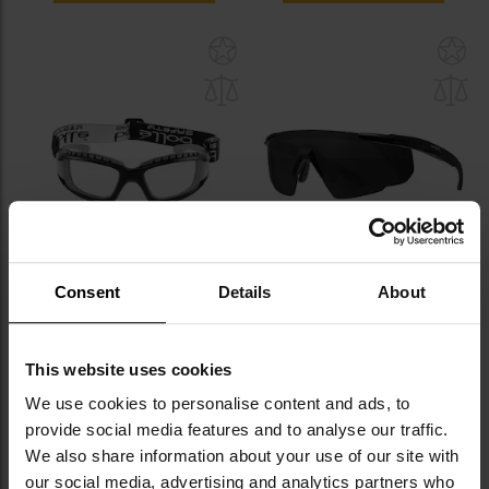
Додати
До
до
д
списку
сп
уподобань
уп
ФІНАЛЬНИЙ РОЗПРОДАЖ
Consent
Details
About
Тактичні окуляри Bolle Tracker
Тактичні окуляри Wiley X Saber
- Clear
Advanced Set 2-в-1 - Smoke
Grey/Light Rust/Matte Black
Час відправлення:
Негайно
Час відправлення:
Негайно
This website uses cookies
838,73 грн
2 865,71 грн
3 896,88 грн
We use cookies to personalise content and ads, to
provide social media features and to analyse our traffic.
ДО КОШИКА
ДО КОШИКА
We also share information about your use of our site with
our social media, advertising and analytics partners who