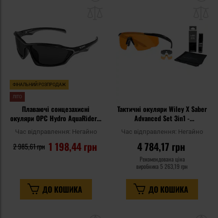
до
д
списку
сп
уподобань
уп
ФІНАЛЬНИЙ РОЗПРОДАЖ
ЛІТО
Плаваючі сонцезахисні
Тактичні окуляри Wiley X Saber
окуляри OPC Hydro AquaRider -
Advanced Set 3in1 -
Black/Grey Smoke
Grey/Clear/Light Rust/Matte
Час відправлення:
Негайно
Час відправлення:
Негайно
Black + Anti-Fog Cleaner Kit -
1 198,44 грн
4 784,17 грн
набір
2 985,61 грн
Рекомендована ціна
виробника
5 263,19 грн
ДО КОШИКА
ДО КОШИКА