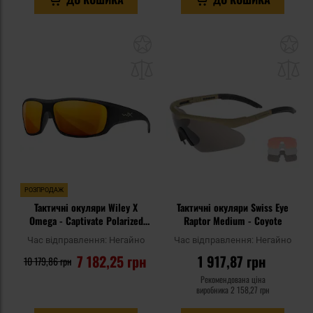
Додати
До
до
д
списку
сп
уподобань
уп
РОЗПРОДАЖ
Тактичні окуляри Wiley X
Тактичні окуляри Swiss Eye
Omega - Captivate Polarized
Raptor Medium - Coyote
Bronze Mirror/Matte Black​​​​​​​
Час відправлення:
Негайно
Час відправлення:
Негайно
7 182,25 грн
1 917,87 грн
10 179,86 грн
Рекомендована ціна
виробника
2 158,27 грн