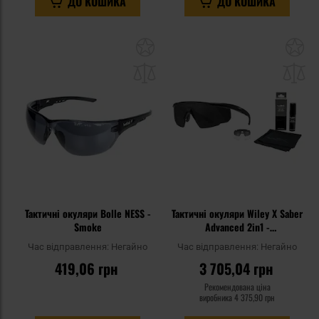
ДО КОШИКА
ДО КОШИКА
Додати
До
до
д
списку
сп
уподобань
уп
Тактичні окуляри Bolle NESS -
Тактичні окуляри Wiley X Saber
Smoke
Advanced 2in1 -
Grey/Clear/Matte Black + Anti-
Час відправлення:
Негайно
Час відправлення:
Негайно
Fog Cleaner Kit - набір
419,06 грн
3 705,04 грн
Рекомендована ціна
виробника
4 375,90 грн