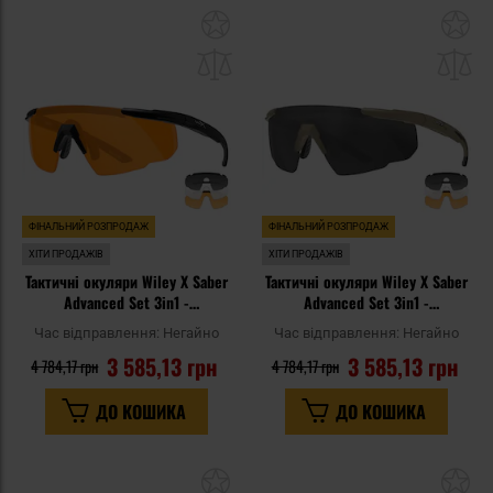
Додати
До
до
д
списку
сп
уподобань
уп
ФІНАЛЬНИЙ РОЗПРОДАЖ
ФІНАЛЬНИЙ РОЗПРОДАЖ
ХІТИ ПРОДАЖІВ
ХІТИ ПРОДАЖІВ
Тактичні окуляри Wiley X Saber
Тактичні окуляри Wiley X Saber
Advanced Set 3in1 -
Advanced Set 3in1 -
Grey/Clear/Light Rust/Matte
Grey/Clear/Light Rust/Matte Tan
Час відправлення:
Негайно
Час відправлення:
Негайно
Black
3 585,13 грн
3 585,13 грн
4 784,17 грн
4 784,17 грн
ДО КОШИКА
ДО КОШИКА
Додати
До