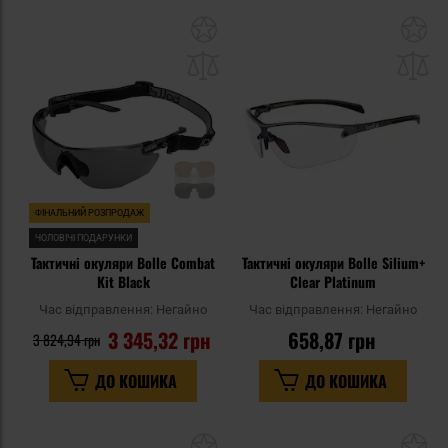
Додати
До
до
д
списку
сп
уподобань
уп
ФІНАЛЬНИЙ РОЗПРОДАЖ
ЧОЛОВІЧІ ПОДАРУНКИ
Тактичні окуляри Bolle Combat
Тактичні окуляри Bolle Silium+
Kit Black
Clear Platinum
Час відправлення:
Негайно
Час відправлення:
Негайно
3 345,32 грн
658,87 грн
3 824,94 грн
ДО КОШИКА
ДО КОШИКА
Додати
До