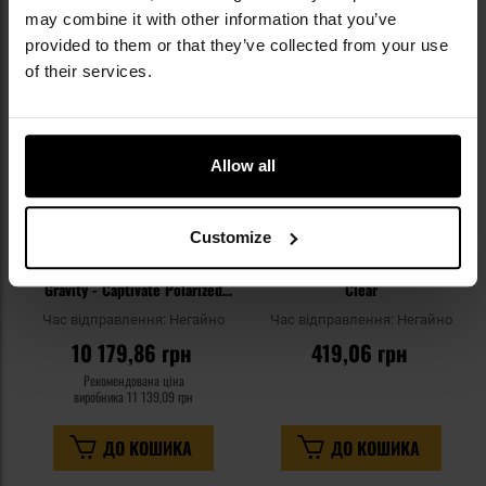
Додати
До
may combine it with other information that you’ve
до
д
provided to them or that they’ve collected from your use
списку
сп
of their services.
уподобань
уп
Allow all
Customize
Тактичні окуляри Wiley X
Тактичні окуляри Bolle NESS -
Gravity - Captivate Polarized
Clear
Blue/Black Crystal
Час відправлення:
Негайно
Час відправлення:
Негайно
10 179,86 грн
419,06 грн
Рекомендована ціна
виробника
11 139,09 грн
ДО КОШИКА
ДО КОШИКА