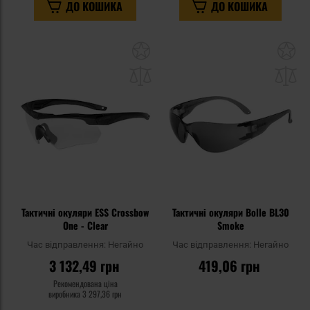
ДО КОШИКА
ДО КОШИКА
Додати
До
до
д
списку
сп
уподобань
уп
Тактичні окуляри ESS Crossbow
Тактичні окуляри Bolle BL30
One - Clear
Smoke
Час відправлення:
Негайно
Час відправлення:
Негайно
3 132,49 грн
419,06 грн
Рекомендована ціна
виробника
3 297,36 грн