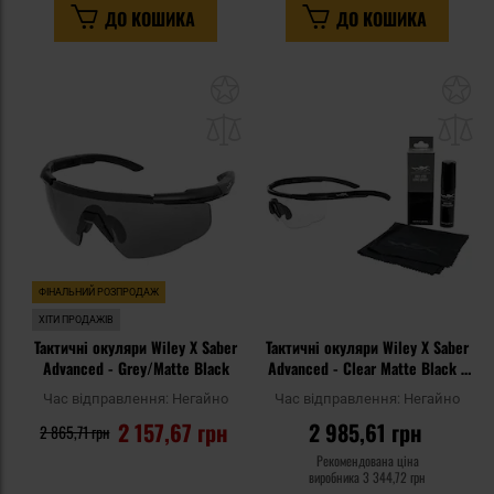
ДО КОШИКА
ДО КОШИКА
Додати
До
до
д
списку
сп
уподобань
уп
ФІНАЛЬНИЙ РОЗПРОДАЖ
ХІТИ ПРОДАЖІВ
Тактичні окуляри Wiley X Saber
Тактичні окуляри Wiley X Saber
Advanced - Grey/Matte Black
Advanced - Clear Matte Black +
Anti-Fog Cleaner Kit - набір
Час відправлення:
Негайно
Час відправлення:
Негайно
2 157,67 грн
2 985,61 грн
2 865,71 грн
Рекомендована ціна
виробника
3 344,72 грн