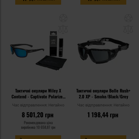
Додати
До
до
д
списку
сп
уподобань
уп
Тактичні окуляри Wiley X
Тактичні окуляри Bolle Rush+
Contend - Captivate Polarized
2.0 XP - Smoke/Black/Grey
Blue Mirror/Matte Graphite +
Час відправлення:
Негайно
Час відправлення:
Негайно
Anti-Fog Cleaner Kit - набір
8 501,20 грн
1 198,44 грн
Рекомендована ціна
виробника
10 658,87 грн