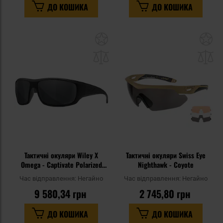
ДО КОШИКА
ДО КОШИКА
Додати
До
до
д
списку
сп
уподобань
уп
Тактичні окуляри Wiley X
Тактичні окуляри Swiss Eye
Omega - Captivate Polarized
Nighthawk - Coyote
Grey/Matte Black
Час відправлення:
Негайно
Час відправлення:
Негайно
9 580,34 грн
2 745,80 грн
ДО КОШИКА
ДО КОШИКА