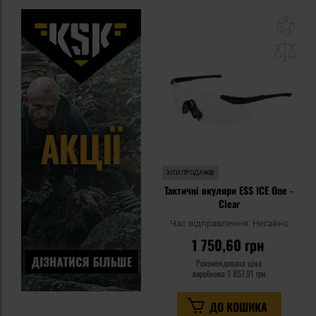
До
до
спи
уп
ХІТИ ПРОДАЖІВ
Тактичні окуляри ESS ICE One -
Clear
Час відправлення:
Негайно
1 750,60 грн
Рекомендована ціна
виробника
1 857,91 грн
ДО КОШИКА