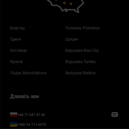
Бидгощ
Познань Posnania
Гдиня
Щецин
Катовіце
Варшава Blue City
Краків
Варшава Tamka
Лодзь Manufaktura
Вроцлав Bielany
Дзвоніть нам
+48 71 347 47 00
+380 94 711 6975