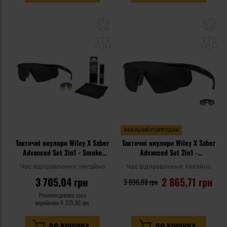
Додати
До
до
д
списку
сп
уподобань
уп
ФІНАЛЬНИЙ РОЗПРОДАЖ
Тактичні окуляри Wiley X Saber
Тактичні окуляри Wiley X Saber
Advanced Set 2in1 - Smoke
Advanced Set 2in1 -
Grey/Light Rust/Matte Black +
Grey/Clear/Matte Black
Час відправлення:
Негайно
Час відправлення:
Негайно
Anti-Fog Cleaner Kit - набір
3 705,04 грн
2 865,71 грн
3 896,88 грн
Рекомендована ціна
виробника
4 375,90 грн
ДО КОШИКА
ДО КОШИКА