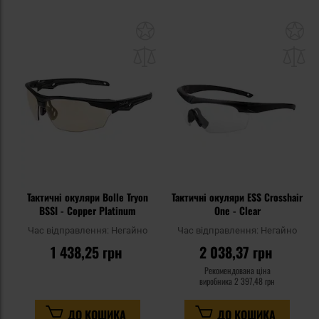
Додати
До
до
д
списку
сп
уподобань
уп
Тактичні окуляри Bolle Tryon
Тактичні окуляри ESS Crosshair
BSSI - Copper Platinum
One - Clear
Час відправлення:
Негайно
Час відправлення:
Негайно
1 438,25 грн
2 038,37 грн
Рекомендована ціна
виробника
2 397,48 грн
ДО КОШИКА
ДО КОШИКА