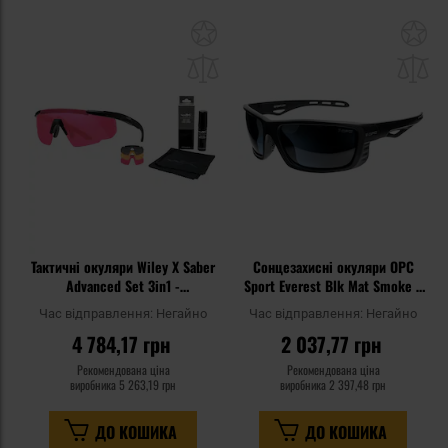
Додати
До
до
д
списку
сп
уподобань
уп
Тактичні окуляри Wiley X Saber
Сонцезахисні окуляри OPC
Advanced Set 3in1 -
Sport Everest Blk Mat Smoke з
Smoke/Rust/Vermillion/Matte
поляризацією
Час відправлення:
Негайно
Час відправлення:
Негайно
Black + Anti-Fog Cleaner Kit -
4 784,17 грн
2 037,77 грн
набір
Рекомендована ціна
Рекомендована ціна
виробника
5 263,19 грн
виробника
2 397,48 грн
ДО КОШИКА
ДО КОШИКА