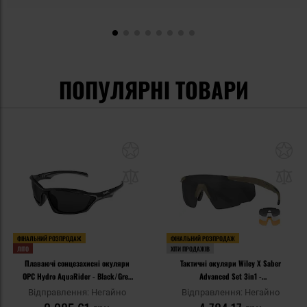
ПОПУЛЯРНІ ТОВАРИ
ФІНАЛЬНИЙ РОЗПРОДАЖ
ФІНАЛЬНИЙ РОЗПРОДАЖ
ЛІТО
ХІТИ ПРОДАЖІВ
Плаваючі сонцезахисні окуляри
Тактичні окуляри Wiley X Saber
OPC Hydro AquaRider - Black/Grey
Advanced Set 3in1 -
Smoke
Grey/Clear/Light Rust/Matte Tan
Відправлення: Негайно
Відправлення: Негайно