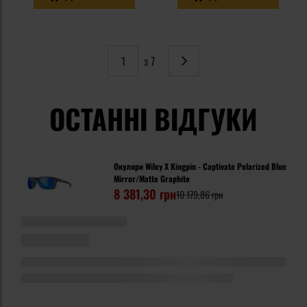
з 7
Сторінка
Наступне
ОСТАННІ ВІДГУКИ
Окуляри Wiley X Kingpin - Captivate Polarized Blue
Mirror/Matte Graphite
8 381,30 грн
10 179,86 грн