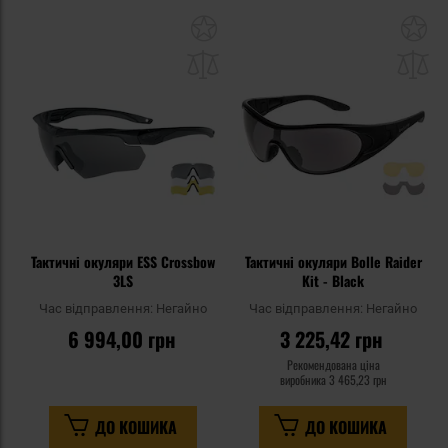
Додати
До
до
д
списку
сп
уподобань
уп
Тактичні окуляри ESS Crossbow
Тактичні окуляри Bolle Raider
3LS
Kit - Black
Час відправлення:
Негайно
Час відправлення:
Негайно
6 994,00 грн
3 225,42 грн
Рекомендована ціна
виробника
3 465,23 грн
ДО КОШИКА
ДО КОШИКА