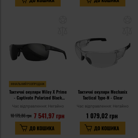
ДО КОШИКА
ДО КОШИКА
Додати
До
до
д
списку
сп
уподобань
уп
ФІНАЛЬНИЙ РОЗПРОДАЖ
Тактичні окуляри Wiley X Prime
Тактичні окуляри Mechanix
- Captivate Polarized Black
Tactical Type-N - Clear
Mirror/Matte Black
Час відправлення:
Негайно
Час відправлення:
Негайно
7 541,97 грн
1 079,02 грн
10 179,86 грн
ДО КОШИКА
ДО КОШИКА