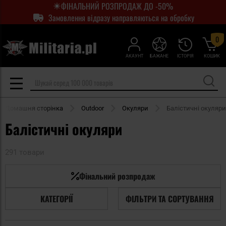
ФІНАЛЬНИЙ РОЗПРОДАЖ ДО -50%
Замовлення відразу направляються на обробку
0
АКАУНТ
БАЖАНЕ
ІСТОРІЯ
КОШИК
Домашня сторінка
Outdoor
Окуляри
Балістичні окуляри
Балістичні окуляри
291 товари
Фінальний розпродаж
КАТЕГОРІЇ
ФІЛЬТРИ ТА СОРТУВАННЯ