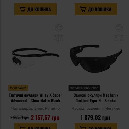
ДО КОШИКА
ДО КОШИКА
Додати
До
до
д
списку
сп
уподобань
уп
РОЗПРОДАЖ
ЧОЛОВІЧІ ПОДАРУНКИ
Тактичні окуляри Wiley X Saber
Захисні окуляри Mechanix
Advanced - Clear Matte Black
Tactical Type-N - Smoke
Час відправлення:
Негайно
Час відправлення:
Негайно
2 157,67 грн
1 079,02 грн
2 865,71 грн