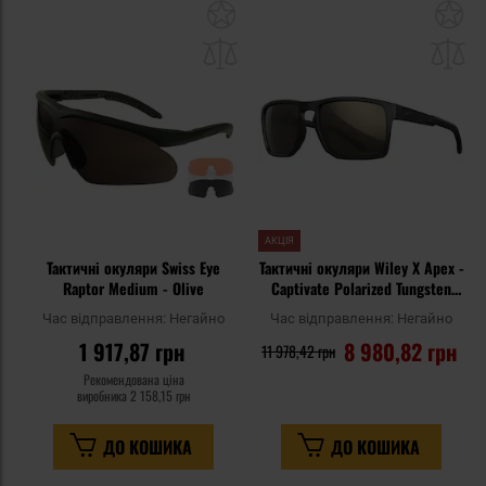
Додати
До
до
д
списку
сп
уподобань
уп
АКЦІЯ
Тактичні окуляри Swiss Eye
Тактичні окуляри Wiley X Apex -
Raptor Medium - Olive
Captivate Polarized Tungsten
Mirror/Matte Black
Час відправлення:
Негайно
Час відправлення:
Негайно
1 917,87 грн
8 980,82 грн
11 978,42 грн
Рекомендована ціна
виробника
2 158,15 грн
ДО КОШИКА
ДО КОШИКА