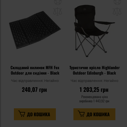
Додати
До
до
д
списку
сп
уподобань
уп
Складаний килимок MFH Fox
Туристичне крісло Highlander
Outdoor для сидіння - Black
Outdoor Edinburgh - Black
Час відправлення:
Негайно
Час відправлення:
Негайно
240,07 грн
1 203,25 грн
Рекомендована ціна
виробника
1 443,92 грн
ДО КОШИКА
ДО КОШИКА