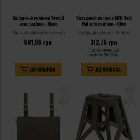
Складаний килимок Brandit
Складаний килимок MFH Seat
для сидіння - Black
Pad для сидіння - Olive
Час відправлення:
Негайно
Час відправлення:
Негайно
601,56 грн
312,76 грн
Рекомендована ціна
виробника
360,89 грн
ДО КОШИКА
ДО КОШИКА
Додати
До
до
д
списку
сп
уподобань
уп