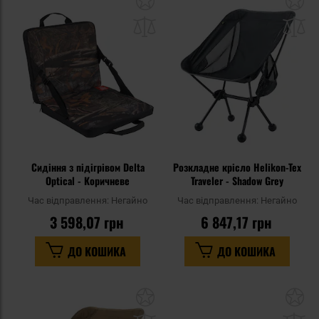
до
д
списку
сп
уподобань
уп
Сидіння з підігрівом Delta
Розкладне крісло Helikon-Tex
Optical - Коричневе
Traveler - Shadow Grey
Час відправлення:
Негайно
Час відправлення:
Негайно
3 598,07 грн
6 847,17 грн
ДО КОШИКА
ДО КОШИКА
Додати
До
до
д