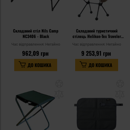
Складаний стіл Nils Camp
Складаний туристичний
NC3406 - Black
стілець Helikon-Tex Traveler
Enlarged - Coyote
Час відправлення:
Негайно
Час відправлення:
Негайно
962,09 грн
9 253,91 грн
ДО КОШИКА
ДО КОШИКА
Додати
До
до
д
списку
сп
уподобань
уп