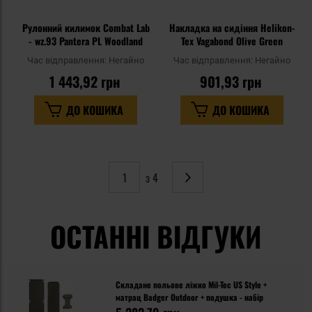
Рулонний килимок Combat Lab
Накладка на сидіння Helikon-
- wz.93 Pantera PL Woodland
Tex Vagabond Olive Green
Час відправлення:
Негайно
Час відправлення:
Негайно
1 443,92 грн
901,93 грн
ДО КОШИКА
ДО КОШИКА
з 4
Сторінка
Наступне
ОСТАННІ ВІДГУКИ
Складане польове ліжко Mil-Tec US Style +
матрац Badger Outdoor + подушка - набір