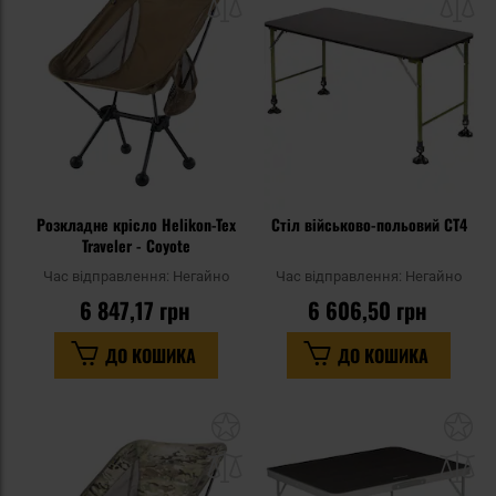
списку
сп
уподобань
уп
Розкладне крісло Helikon-Tex
Стіл військово-польовий СТ4
Traveler - Coyote
Час відправлення:
Негайно
Час відправлення:
Негайно
6 847,17 грн
6 606,50 грн
ДО КОШИКА
ДО КОШИКА
Додати
До
до
д
списку
сп
уподобань
уп