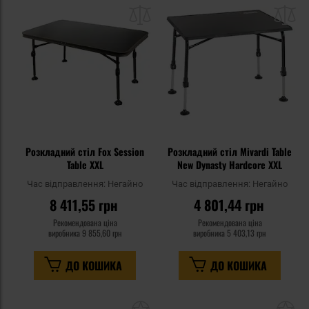
до
д
списку
сп
уподобань
уп
Розкладний стіл Fox Session
Розкладний стіл Mivardi Table
Table XXL
New Dynasty Hardcore XXL
Час відправлення:
Негайно
Час відправлення:
Негайно
8 411,55 грн
4 801,44 грн
Рекомендована ціна
Рекомендована ціна
виробника
9 855,60 грн
виробника
5 403,13 грн
ДО КОШИКА
ДО КОШИКА
Додати
До