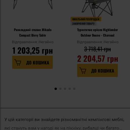
ФІНАЛЬНИЙ РОЗПРОДАЖ
ЗАКІНЧЕННЯ ТОВАРУ
Розкладний столик Mikado
Туристичне крісло Highlander
Compact Bivvy Table
Outdoor Doune - Charcoal
Відправлення: Негайно
Відправлення: Негайно
1 203,25 грн
3 718,41 грн
2 204,57 грн
ДО КОШИКА
ДО КОШИКА
У цій категорії ви знайдете різноманітні кемпінгові меблі,
які стануть вам у нагоді як на пікніку, рибалці чи багато