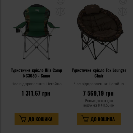
до
д
списку
сп
уподобань
уп
Туристичне крісло Nils Camp
Туристичне крісло Fox Lounger
NC3080 - Camo
Chair
Час відправлення:
Негайно
Час відправлення:
Негайно
1 311,67 грн
7 569,19 грн
Рекомендована ціна
виробника
8 411,55 грн
ДО КОШИКА
ДО КОШИКА