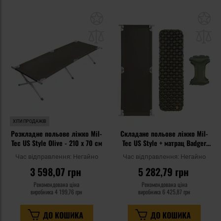
Додати
До
до
д
списку
сп
уподобань
уп
ХІТИ ПРОДАЖІВ
Розкладне польове ліжко Mil-
Складане польове ліжко Mil-
Tec US Style Olive - 210 x 70 см
Tec US Style + матрац Badger
Outdoor + подушка - набір
Час відправлення:
Негайно
Час відправлення:
Негайно
3 598,07 грн
5 282,79 грн
Рекомендована ціна
Рекомендована ціна
виробника
4 199,76 грн
виробника
6 425,87 грн
ДО КОШИКА
ДО КОШИКА