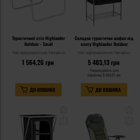
Туристичний стіл Highlander
Складна туристична шафка під
Outdoor - Small
плиту Highlander Outdoor
Час відправлення:
Негайно
Час відправлення:
Негайно
1 564,26 грн
5 403,13 грн
Рекомендована ціна
виробника
6 004,81 грн
ДО КОШИКА
ДО КОШИКА
Додати
До
до
д
списку
сп
уподобань
уп