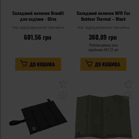
Складаний килимок Brandit
Складаний килимок MFH Fox
для сидіння - Olive
Outdoor Thermal – Black
Час відправлення:
Негайно
Час відправлення:
Негайно
601,56 грн
360,89 грн
Рекомендована ціна
виробника
481,23 грн
ДО КОШИКА
ДО КОШИКА
Додати
До
до
д
списку
сп
уподобань
уп