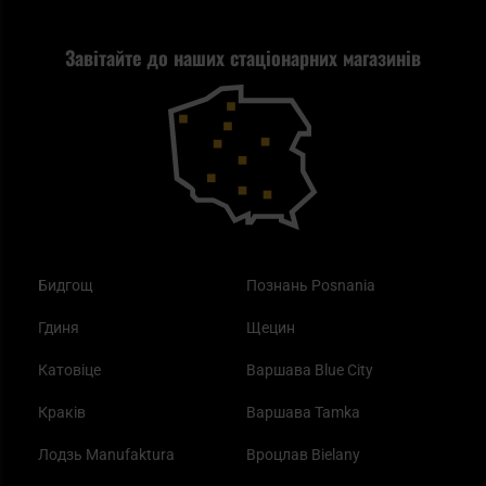
Стрільба
Найкращий ліхтарик для EDC
Рекламація
Завітайте до наших стаціонарних магазинів
Самозахист
Blackout - що це таке?
Повернення товару
Outdoor
Як працює маска від смогу?
Купони на знижку
Одяг
Найкращі спальні мішки на осінь
Бидгощ
Познань Posnania
Гдиня
Щецин
Катовіце
Варшава Blue City
Краків
Варшава Tamka
Лодзь Manufaktura
Вроцлав Bielany