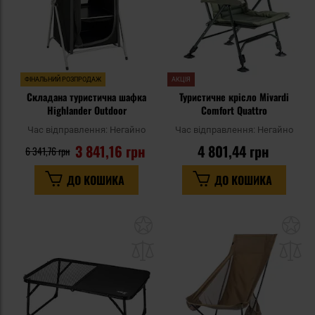
ФІНАЛЬНИЙ РОЗПРОДАЖ
АКЦІЯ
Складана туристична шафка
Туристичне крісло Mivardi
Highlander Outdoor
Comfort Quattro
Час відправлення:
Негайно
Час відправлення:
Негайно
3 841,16 грн
4 801,44 грн
6 341,76 грн
ДО КОШИКА
ДО КОШИКА
Додати
До
до
д
списку
сп
уподобань
уп