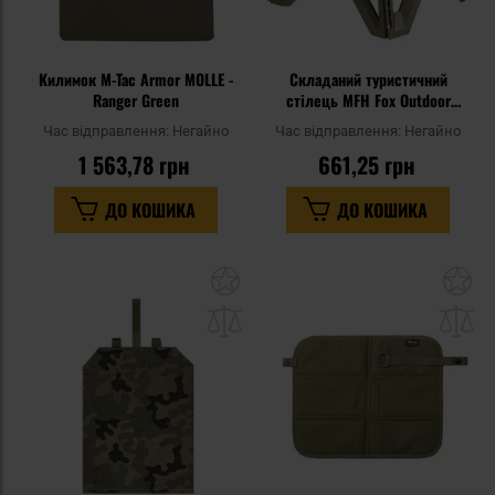
Килимок M-Tac Armor MOLLE -
Складаний туристичний
Ranger Green
стілець MFH Fox Outdoor
Camping Stool 40 см - Olive
Час відправлення:
Негайно
Час відправлення:
Негайно
1 563,78 грн
661,25 грн
ДО КОШИКА
ДО КОШИКА
Додати
До
до
д
списку
сп
уподобань
уп