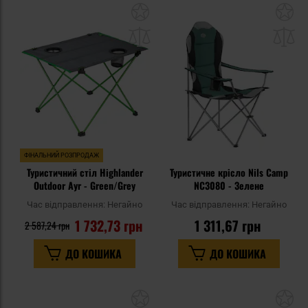
Додати
До
до
д
списку
сп
уподобань
уп
ФІНАЛЬНИЙ РОЗПРОДАЖ
Туристичний стіл Highlander
Туристичне крісло Nils Camp
Outdoor Ayr - Green/Grey
NC3080 - Зелене
Час відправлення:
Негайно
Час відправлення:
Негайно
1 732,73 грн
1 311,67 грн
2 587,24 грн
ДО КОШИКА
ДО КОШИКА
Додати
До