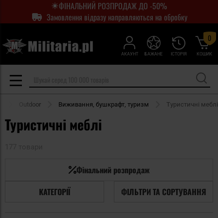
ФІНАЛЬНИЙ РОЗПРОДАЖ ДО -50%
Замовлення відразу направляються на обробку
0
АКАУНТ
БАЖАНЕ
ІСТОРІЯ
КОШИК
а
Outdoor
Виживання, бушкрафт, туризм
Туристичні меблі
Туристичні меблі
177 товари
Фінальний розпродаж
КАТЕГОРІЇ
ФІЛЬТРИ ТА СОРТУВАННЯ