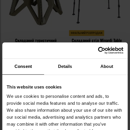
ФІНАЛЬНИЙ РОЗПРОДАЖ
Складаний туристичний
Складаний стіл Mivardi Table
стілець MFH Fox Outdoor
Monster XXL - Black
Camping Stool 24 см - Olive
Час відправлення:
Негайно
Час відправлення:
Негайно
481,23 грн
6 486,16 грн
7 208,18 грн
Consent
Details
About
ДО КОШИКА
ДО КОШИКА
This website uses cookies
Додати
До
We use cookies to personalise content and ads, to
до
д
provide social media features and to analyse our traffic.
списку
сп
уподобань
уп
We also share information about your use of our site with
our social media, advertising and analytics partners who
may combine it with other information that you’ve