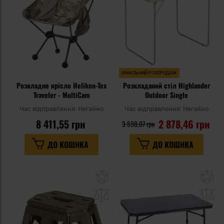
ФІНАЛЬНИЙ РОЗПРОДАЖ
Розкладне крісло Helikon-Tex
Розкладаний стіл Highlander
Traveler - MultiCam
Outdoor Single
Час відправлення:
Негайно
Час відправлення:
Негайно
8 411,55 грн
2 878,46 грн
3 598,07 грн
ДО КОШИКА
ДО КОШИКА
Додати
До
до
д
списку
сп
уподобань
уп