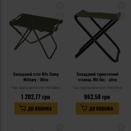
Додати
До
до
д
списку
сп
уподобань
уп
Складаний стіл Nils Camp
Складаний туристичний
Military - Olive
стілець Mil-Tec - olive
Час відправлення:
Негайно
Час відправлення:
Негайно
1 202,77 грн
962,58 грн
ДО КОШИКА
ДО КОШИКА
Додати
До