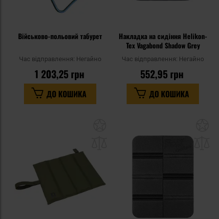
Військово-польовий табурет
Накладка на сидіння Helikon-
Tex Vagabond Shadow Grey
Час відправлення:
Негайно
Час відправлення:
Негайно
1 203,25 грн
552,95 грн
ДО КОШИКА
ДО КОШИКА
Додати
До
до
д
списку
сп
уподобань
уп