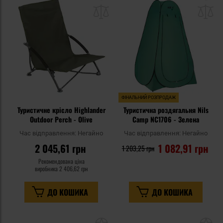
до
д
списку
сп
уподобань
уп
ФІНАЛЬНИЙ РОЗПРОДАЖ
Туристичне крісло Highlander
Туристична роздягальня Nils
Outdoor Perch - Olive
Camp NC1706 - Зелена
Час відправлення:
Негайно
Час відправлення:
Негайно
2 045,61 грн
1 082,91 грн
1 203,25 грн
Рекомендована ціна
виробника
2 406,62 грн
ДО КОШИКА
ДО КОШИКА
Додати
До