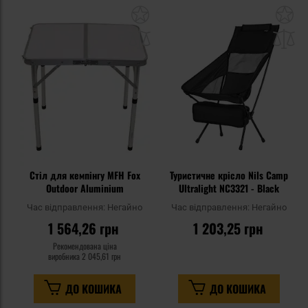
Додати
До
до
д
списку
сп
уподобань
уп
Стіл для кемпінгу MFH Fox
Туристичне крісло Nils Camp
Outdoor Aluminium
Ultralight NC3321 - Black
Час відправлення:
Негайно
Час відправлення:
Негайно
1 564,26 грн
1 203,25 грн
Рекомендована ціна
виробника
2 045,61 грн
ДО КОШИКА
ДО КОШИКА