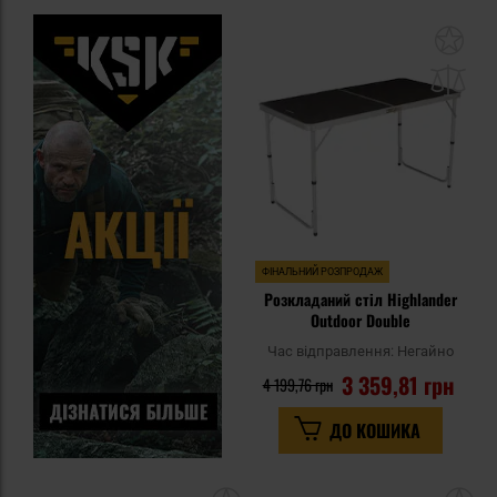
До
до
спи
уп
ФІНАЛЬНИЙ РОЗПРОДАЖ
Розкладаний стіл Highlander
Outdoor Double
Час відправлення:
Негайно
3 359,81 грн
4 199,76 грн
ДО КОШИКА