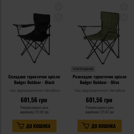
Додати
До
до
д
списку
сп
уподобань
уп
ХІТИ ПРОДАЖІВ
Складане туристичне крісло
Розкладне туристичне крісло
Badger Outdoor - Black
Badger Outdoor - Olive
Час відправлення:
Негайно
Час відправлення:
Негайно
601,56 грн
601,56 грн
Рекомендована ціна
Рекомендована ціна
виробника
721,42 грн
виробника
721,42 грн
ДО КОШИКА
ДО КОШИКА