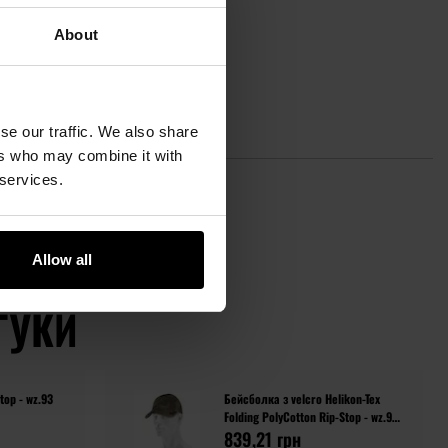
About
se our traffic. We also share
ers who may combine it with
 services.
Allow all
ГУКИ
top - wz.93
Бейсболка з velcro Helikon-Tex
Folding PolyCotton Rip-Stop - wz.93
Pantera PL Woodland
839,21 грн