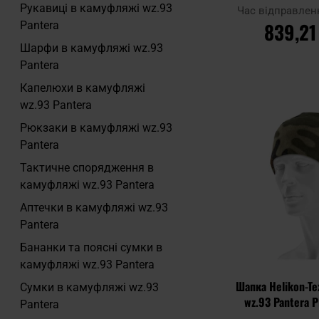
Pantera PL 
Рукавиці в камуфляжі wz.93
Час відправлен
839,21
Pantera
Шарфи в камуфляжі wz.93
ДО КОШ
Pantera
Капелюхи в камуфляжі
Додати до
wz.93 Pantera
порівняння
Рюкзаки в камуфляжі wz.93
Pantera
Тактичне спорядження в
камуфляжі wz.93 Pantera
Аптечки в камуфляжі wz.93
Pantera
Бананки та поясні сумки в
камуфляжі wz.93 Pantera
Шапка Helikon-Te
Сумки в камуфляжі wz.93
wz.93 Pantera 
Pantera