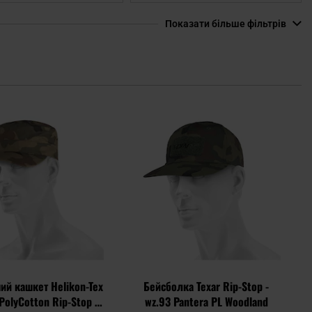
Показати більше фільтрів
Додати
Дода
до
до
списку
спис
уподобань
упод
ий кашкет Helikon-Tex
Бейсболка Texar Rip-Stop -
PolyCotton Rip-Stop -
wz.93 Pantera PL Woodland