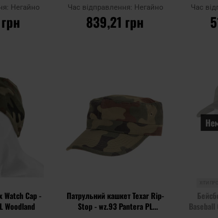
Woodland
wz.93 Pantera PL Woodland
wz.93 
ня:
Негайно
Час відправлення:
Негайно
Час ві
 грн
839,21 грн
5
ИКА
ДО КОШИКА
Д
Додати
Додати
Додати до
Додати до
до
до
порівняння
порівняння
списку
списку
уподобань
уподобань
Нем
ХІТИ ПР
x Watch Cap -
Патрульний кашкет Texar Rip-
Бейсбо
PL Woodland
Stop - wz.93 Pantera PL
Baseball 
Woodland