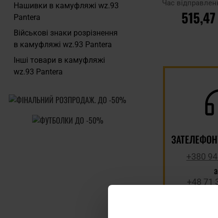
Час відправлен
Нашивки в камуфляжі wz.93
515,47
Pantera
Військові знаки розрізнення
ДО КОШ
в камуфляжі wz.93 Pantera
Інші товари в камуфляжі
Додати до
wz.93 Pantera
порівняння
ЗАТЕЛЕФОН
+380 94
+48 71 
Телефонні
приймають