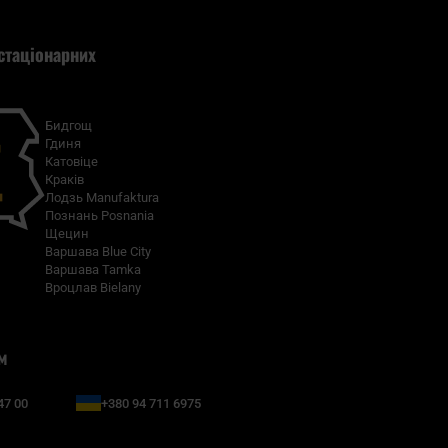
стаціонарних
Бидгощ
Гдиня
Катовіце
Краків
Лодзь Manufaktura
Познань Posnania
Щецин
Варшава Blue City
Варшава Tamka
Вроцлав Bielany
м
47 00
+380 94 711 6975