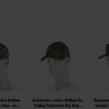
Додати
Додати
до
до
списку
списку
уподобань
уподобань
lcro Helikon-
Бейсболка з velcro Helikon-Tex
Патрульн
p-Stop - wz.93
Folding PolyCotton Rip-Stop -
Combat 