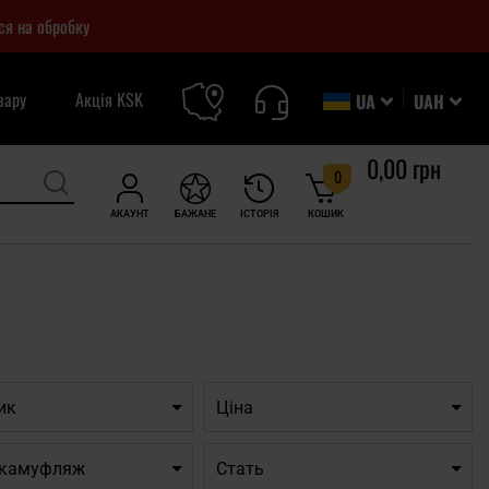
ся на обробку
вару
Акція KSK
UA
UAH
0,00 грн
0
АКАУНТ
БАЖАНЕ
ІСТОРІЯ
КОШИК
ик
Ціна
/ камуфляж
Cтать