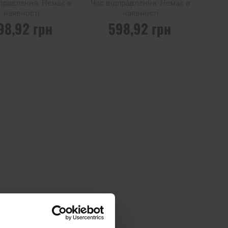
дправлення:
Немає в
Час відправлення:
Немає в
наявності
наявності
98,92 грн
598,92 грн
МИТИ ПРО
ПОВІДОМИТИ ПРО
ВНІСТЬ
НАЯВНІСТЬ
Додати до
порівняння