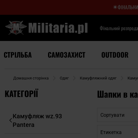
ФІНАЛЬНИ
Фінальний розпрод
СТРІЛЬБА
САМОЗАХИСТ
OUTDOOR
Домашня сторінка
Одяг
Камуфляжний одяг
Камуф
КАТЕГОРІЇ
Шапки в ка
Сортувати
Камуфляж wz.93
Pantera
Етикетка