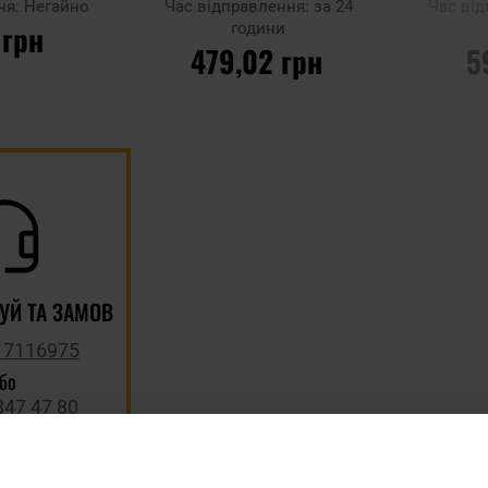
ня:
Негайно
Час відправлення:
за 24
Час ві
 грн
години
479,02 грн
5
ИКА
ПОВІДО
ДО КОШИКА
НАЯ
Додати до
Додати до
порівняння
порівняння
УЙ ТА ЗАМОВ
 7116975
або
347 47 80
 замовлення
ся до: 16:00