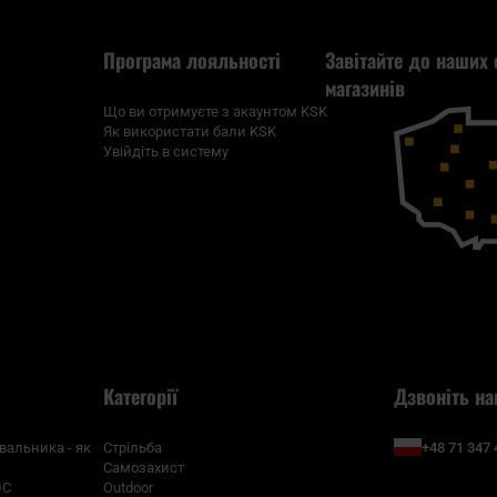
Програма лояльності
Завітайте до наших 
магазинів
Що ви отримуєте з акаунтом KSK
Як використати бали KSK
Увійдіть в систему
Категорії
Дзвоніть на
+48 71 347 
вальника - як
Стрільба
Самозахист
DC
Outdoor