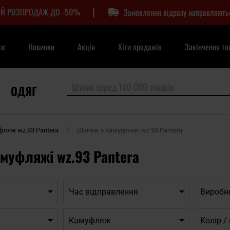
|
Й РОЗПРОДАЖ ДО -50%
Замовлення відразу направляють
аж
Новинки
Акція
Хіти продажів
Закінчення то
ОДЯГ
ляж wz.93 Pantera
Шапки в камуфляжі wz.93 Pantera
муфляжі wz.93 Pantera
Час відправлення
Виробн
Камуфляж
Колір 