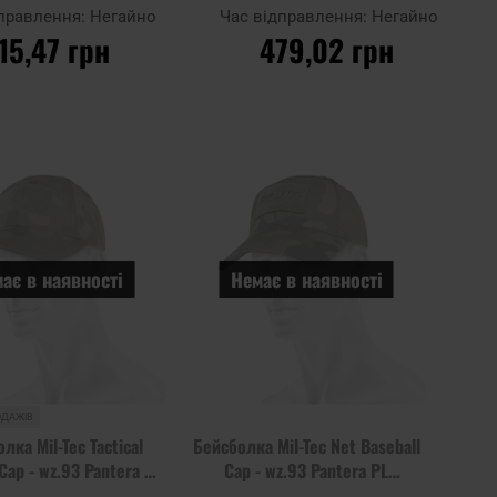
Pantera PL Woodland
дправлення:
Негайно
Час відправлення:
Негайно
15,47 грн
479,02 грн
О КОШИКА
ДО КОШИКА
Додати
Додати
Додати до
до
до
порівняння
списку
списку
уподобань
уподоб
ає в наявності
Немає в наявності
ОДАЖІВ
лка Mil-Tec Tactical
Бейсболка Mil-Tec Net Baseball
Cap - wz.93 Pantera PL
Cap - wz.93 Pantera PL
Woodland
Woodland