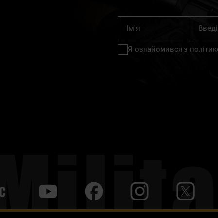
Підпишіт
Ім'я
на
нашу
Я ознайомився з
політик
розсилку
новин:
С
y
f
i
t
tt