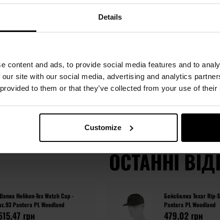
Details
e content and ads, to provide social media features and to analy
 our site with our social media, advertising and analytics partn
 provided to them or that they’ve collected from your use of their
жній сторінц
Customize
ОСТАННІ ВІД
Шапка Helikon-Tex Watch Cap -
Бейсболка Texar Rip-S
wz.93 Pantera PL Woodland
Pantera PL Woodland
515,47 грн
479,02 грн