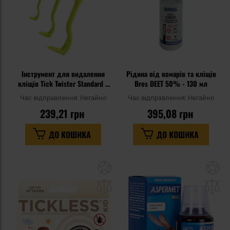
Інструмент для видалення
Рідина від комарів та кліщів
кліщів Tick Twister Standard 3
Bros DEET 50% - 130 мл
шт. - Green
Час відправлення:
Негайно
Час відправлення:
Негайно
239,21 грн
395,08 грн
ДО КОШИКА
ДО КОШИКА
Додати
До
до
д
списку
сп
уподобань
уп