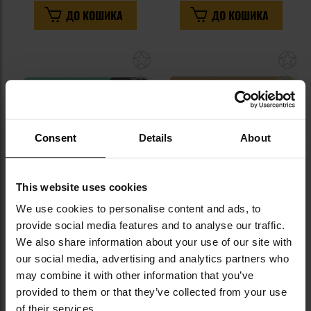
ДО КОШИКА
ДО КОШИКА
Додати
До
до
д
списку
сп
уподобань
уп
Consent
Details
About
This website uses cookies
We use cookies to personalise content and ads, to
Ультразвуковий відлякувач
Ультразвуковий відлякувач
provide social media features and to analyse our traffic.
кліщів TickLess Pet - для
кліщів TickLess Pet - для
We also share information about your use of our site with
тварин - Black
тварин - Eco - Brown
Час відправлення:
Негайно
Час відправлення:
Негайно
our social media, advertising and analytics partners who
1 786,57 грн
1 786,57 грн
may combine it with other information that you’ve
provided to them or that they’ve collected from your use
ДО КОШИКА
ДО КОШИКА
of their services.