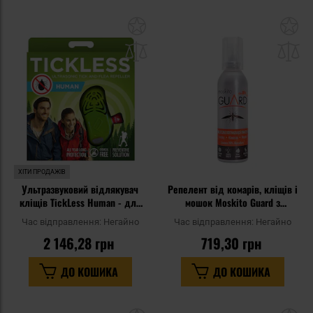
Додати
До
до
д
списку
сп
уподобань
уп
ХІТИ ПРОДАЖІВ
Ультразвуковий відлякувач
Репелент від комарів, кліщів і
кліщів TickLess Human - для
мошок Moskito Guard з
людей - Green
ікаридином 20% - лосьйон 75
Час відправлення:
Негайно
Час відправлення:
Негайно
мл
2 146,28 грн
719,30 грн
ДО КОШИКА
ДО КОШИКА