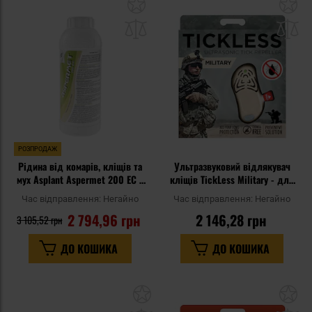
Додати
До
до
д
списку
сп
уподобань
уп
РОЗПРОДАЖ
Рідина від комарів, кліщів та
Ультразвуковий відлякувач
мух Asplant Aspermet 200 EC з
кліщів TickLess Military - для
перметрином 1 л
людей - Beige
Час відправлення:
Негайно
Час відправлення:
Негайно
2 794,96 грн
2 146,28 грн
3 105,52 грн
ДО КОШИКА
ДО КОШИКА
Додати
До
до
д