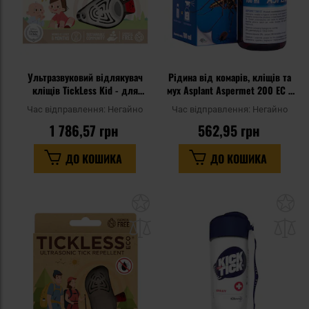
Ультразвуковий відлякувач
Рідина від комарів, кліщів та
кліщів TickLess Kid - для
мух Asplant Aspermet 200 EC з
дітей - Beige
перметрином 100 мл
Час відправлення:
Негайно
Час відправлення:
Негайно
1 786,57 грн
562,95 грн
ДО КОШИКА
ДО КОШИКА
Додати
До
до
д
списку
сп
уподобань
уп