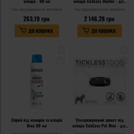
кліщів - 90 мл
кліщів TickLess Hunter - для
мисливців - Green
Час відправлення:
Негайно
Час відправлення:
Негайно
263,19 грн
2 146,28 грн
ДО КОШИКА
ДО КОШИКА
Додати
До
до
д
списку
сп
уподобань
уп
Спрей від комарів та кліщів
Ультразвуковий захист від
Bros 90 мл
кліщів TickLess Pet Mini - для
тварин - Black
Час відправлення:
Негайно
Час відправлення:
Негайно