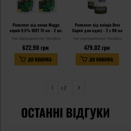
Репелент від комах Mugga
Репелент від кліщів Bros
спрей 9,5% DEET 75 мл - 2 шт.
Спрей для одягу - 2 x 90 мл
Час відправлення:
Негайно
Час відправлення:
Негайно
622,90 грн
479,02 грн
ДО КОШИКА
ДО КОШИКА
з 2
Сторінка
Наступне
ОСТАННІ ВІДГУКИ