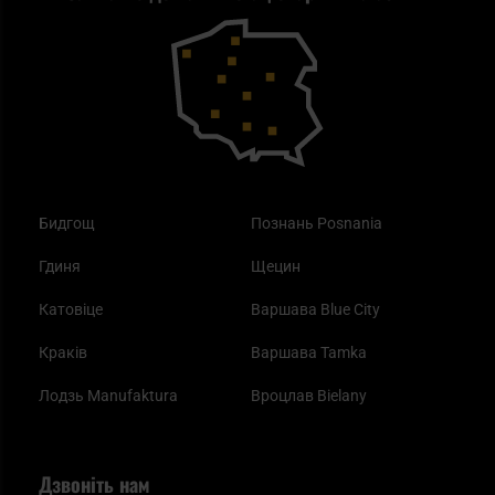
Outdoor
Як працює маска від смогу?
Купони на знижку
Одяг
Найкращі спальні мішки на осінь
Бидгощ
Познань Posnania
Гдиня
Щецин
Катовіце
Варшава Blue City
Краків
Варшава Tamka
Лодзь Manufaktura
Вроцлав Bielany
Дзвоніть нам