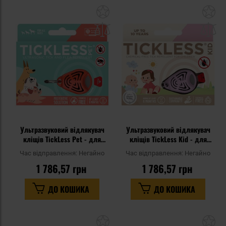
Додати
До
до
д
списку
сп
уподобань
уп
Ультразвуковий відлякувач
Ультразвуковий відлякувач
кліщів TickLess Pet - для
кліщів TickLess Kid - для
тварин - Orange
дітей - Pink
Час відправлення:
Негайно
Час відправлення:
Негайно
1 786,57 грн
1 786,57 грн
ДО КОШИКА
ДО КОШИКА
Додати
До