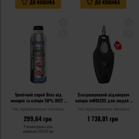
ДО КОШИКА
ДО КОШИКА
Додати
До
до
д
списку
сп
уподобань
уп
Тропічний спрей Bros від
Ультразвуковий відлякувач
комарів та кліщів 50% DEET -
кліщів inMOLESS для людей -
90 мл
Black
Час відправлення:
Негайно
Час відправлення:
Негайно
299,64 грн
1 738,01 грн
Рекомендована ціна
виробника
359,59 грн