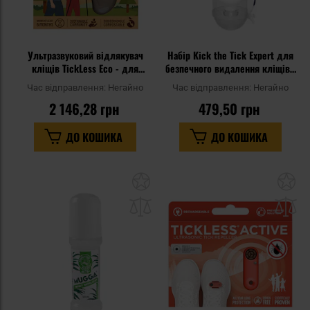
Ультразвуковий відлякувач
Набір Kick the Tick Expert для
кліщів TickLess Eco - для
безпечного видалення кліщів -
людей
9 мл
Час відправлення:
Негайно
Час відправлення:
Негайно
2 146,28 грн
479,50 грн
ДО КОШИКА
ДО КОШИКА
Додати
До
до
д
списку
сп
уподобань
уп