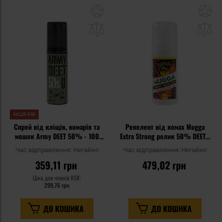
Додати
До
до
д
списку
сп
уподобань
уп
АКЦІЯ KSK
Спрей від кліщів, комарів та
Репелент від комах Mugga
мошок Army DEET 50% - 100
Extra Strong ролик 50% DEET -
мл
50 мл
Час відправлення:
Негайно
Час відправлення:
Негайно
359,11 грн
479,02 грн
Ціна для членів KSK:
299,76 грн
ДО КОШИКА
ДО КОШИКА