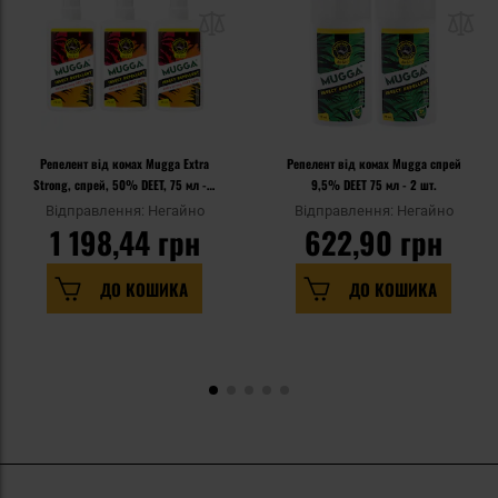
Репелент від комах Mugga Extra
Репелент від комах Mugga спрей
Strong, спрей, 50% DEET, 75 мл - 3
9,5% DEET 75 мл - 2 шт.
шт.
Відправлення: Негайно
Відправлення: Негайно
1 198,44 грн
622,90 грн
ДО КОШИКА
ДО КОШИКА