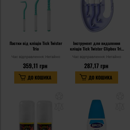
Пастки від кліщів Tick Twister
Інструмент для видалення
Trio
кліщів Tick Twister Clipbox Trio
- Purple
Час відправлення:
Негайно
Час відправлення:
Негайно
359,11 грн
287,17 грн
ДО КОШИКА
ДО КОШИКА
Додати
До
до
д
списку
сп
уподобань
уп