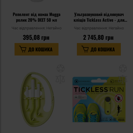
Репелент від комах Mugga
Ультразвуковий відлякувач
ролик 20% DEET 50 мл
кліщів TickLess Active - для
людей - Coral
Час відправлення:
Негайно
Час відправлення:
Негайно
395,08 грн
2 745,80 грн
ДО КОШИКА
ДО КОШИКА
Додати
До
до
д
списку
сп
уподобань
уп