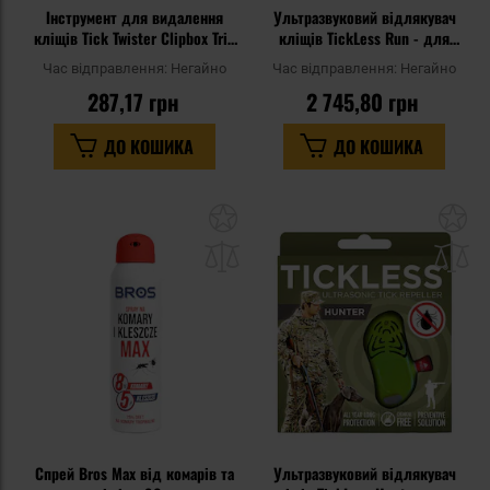
Інструмент для видалення
Ультразвуковий відлякувач
кліщів Tick Twister Clipbox Trio
кліщів TickLess Run - для
- Green
людей - UV Yellow
Час відправлення:
Негайно
Час відправлення:
Негайно
287,17 грн
2 745,80 грн
ДО КОШИКА
ДО КОШИКА
Додати
До
до
д
списку
сп
уподобань
уп
Спрей Bros Max від комарів та
Ультразвуковий відлякувач