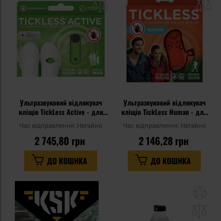
списку
сп
уподобань
уп
Ультразвуковий відлякувач
Ультразвуковий відлякувач
кліщів TickLess Active - для
кліщів TickLess Human - для
людей - Green
людей - Orange
Час відправлення:
Негайно
Час відправлення:
Негайно
2 745,80 грн
2 146,28 грн
ДО КОШИКА
ДО КОШИКА
До
до
спи