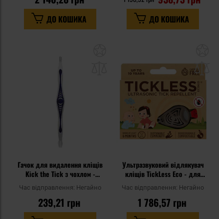
ДО КОШИКА
ДО КОШИКА
Додати
До
до
д
списку
сп
уподобань
уп
Гачок для видалення кліщів
Ультразвуковий відлякувач
Kick the Tick з чохлом -
кліщів TickLess Eco - для
White/Blue
дітей - Brown
Час відправлення:
Негайно
Час відправлення:
Негайно
239,21 грн
1 786,57 грн