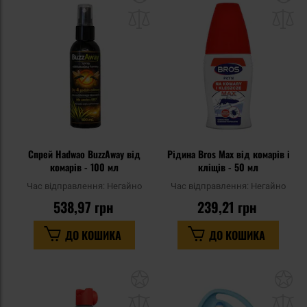
до
д
списку
сп
уподобань
уп
Спрей Hadwao BuzzAway від
Рідина Bros Max від комарів і
комарів - 100 мл
кліщів - 50 мл
Час відправлення:
Негайно
Час відправлення:
Негайно
538,97 грн
239,21 грн
ДО КОШИКА
ДО КОШИКА
Додати
До
до
д
списку
сп