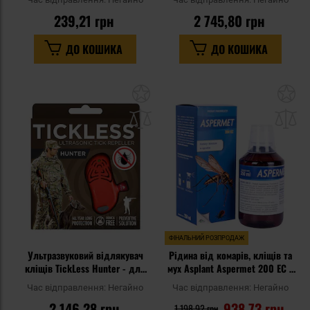
239,21 грн
2 745,80 грн
ДО КОШИКА
ДО КОШИКА
Додати
До
до
д
списку
сп
уподобань
уп
ФІНАЛЬНИЙ РОЗПРОДАЖ
Ультразвуковий відлякувач
Рідина від комарів, кліщів та
кліщів TickLess Hunter - для
мух Asplant Aspermet 200 EC з
мисливців - Orange
перметрином 250 мл
Час відправлення:
Негайно
Час відправлення:
Негайно
2 146,28 грн
938,73 грн
1 198,92 грн