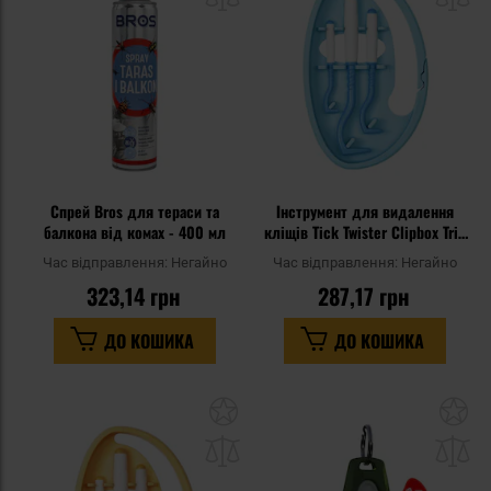
уподобань
уп
Спрей Bros для тераси та
Інструмент для видалення
балкона від комах - 400 мл
кліщів Tick Twister Clipbox Trio
- Blue
Час відправлення:
Негайно
Час відправлення:
Негайно
323,14 грн
287,17 грн
ДО КОШИКА
ДО КОШИКА
Додати
До
до
д
списку
сп
уподобань
уп