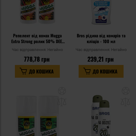
Репелент від комах Mugga
Bros рідина від комарів та
Extra Strong ролик 50% DEET
кліщів - 100 мл
50 мл - 2 шт.
Час відправлення:
Негайно
Час відправлення:
Негайно
778,78 грн
239,21 грн
ДО КОШИКА
ДО КОШИКА
Додати
До
до
д
списку
сп
уподобань
уп