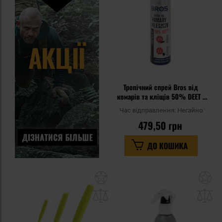
уп
Тропічний спрей Bros від
комарів та кліщів 50% DEET -
180 мл
Час відправлення:
Негайно
479,50 грн
ДО КОШИКА
Додати
До
до
д
списку
сп
уподобань
уп