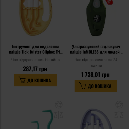
Інструмент для видалення
Ультразвуковий відлякувач
кліщів Tick Twister Clipbox Trio
кліщів inMOLESS для людей -
- Orange
Dark Green
Час відправлення:
Негайно
Час відправлення:
за 24
години
287,17 грн
1 738,01 грн
ДО КОШИКА
ДО КОШИКА
Додати
До
до
д
списку
сп
уподобань
уп