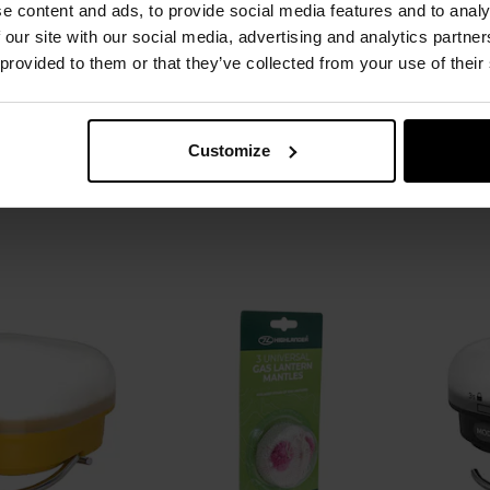
e content and ads, to provide social media features and to analy
 our site with our social media, advertising and analytics partn
УНКИ
 provided to them or that they’ve collected from your use of their
ьник Powerbank
Світлодіодний кемпінговий
Лампа
R 114 FM/DAB+
ліхтар Mil-Tec 3-Way LED - 100
N
люмен
лення:
Негайно
Час відправлення:
Негайно
Час 
Customize
,44 грн
2 045,61 грн
ОШИКА
ДО КОШИКА
Додати
Додати
Додати до
Додати 
до
до
порівняння
порівня
списку
списку
уподобань
уподобан