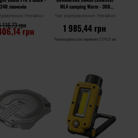
240 люменів
ML4 camping Warm - 300
люменів
дправлення:
Негайно
Час відправлення:
Негайно
3 116,73 грн
1 985,44 грн
406,14 грн
Рекомендована ціна виробника
2 274,37 грн
О КОШИКА
ДО КОШИКА
Додати
Дода
Додати до
до
до
порівняння
списку
спис
ь
уподобань
упод