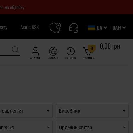
ся на обробку
вару
Акція KSK
UA
UAH
0,00 грн
0
АКАУНТ
БАЖАНЕ
ІСТОРІЯ
КОШИК
дправлення
Виробник
влення
Промінь світла