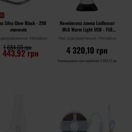
ІЯ
а Silva Glow Black - 250
Кемпінгова лампа Ledlenser
люменів
ML6 Warm Light USB - 750
люменів
відправлення:
Негайно
Час відправлення:
Негайно
1 684,60 грн
4 320,10 грн
1 443,92 грн
Рекомендована ціна виробника
5 042,12 грн
ДО КОШИКА
ДО КОШИКА
Додати
Дода
до
Додати до
до
до
ння
порівняння
списку
спис
ь
уподобань
упод