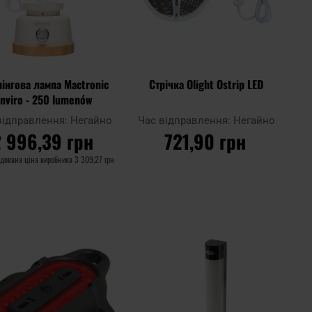
інгова лампа Mactronic
Стрічка Olight Ostrip LED
nviro - 250 lumenów
відправлення:
Негайно
Час відправлення:
Негайно
2 996,39 грн
721,90 грн
дована ціна виробника
3 309,27 грн
ДО КОШИКА
ДО КОШИКА
Додати
Дода
до
Додати до
до
до
ння
порівняння
списку
спис
ь
уподобань
упод