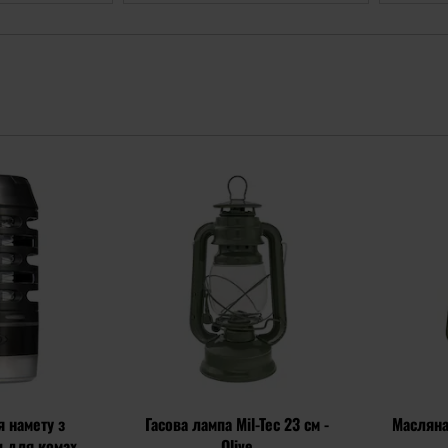
Додати
Додати
до
до
списку
списку
уподобань
уподобань
 намету з
Гасова лампа Mil-Tec 23 см -
Масляна 
и для комах
Olive