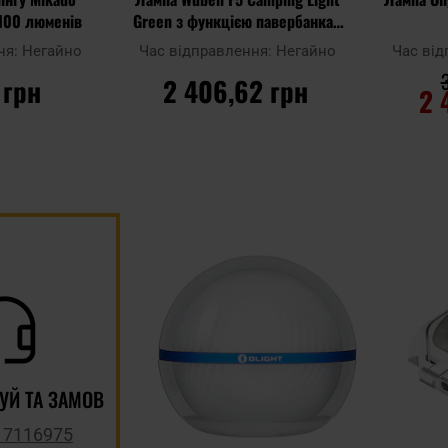
 100 люменів
Green з функцією павербанка -
500 люменів
ня:
Негайно
Час відправлення:
Негайно
Час ві
 грн
2 406,62 грн
2 
ИКА
ДО КОШИКА
Д
Додати
Додати до
Додати до
до
порівняння
порівняння
списку
уподобан
УЙ ТА ЗАМОВ
 7116975