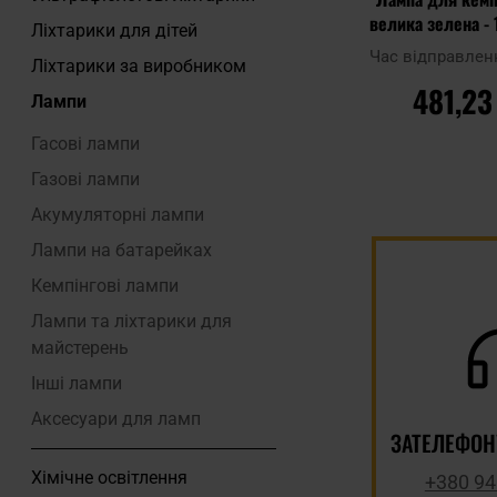
велика зелена -
Ліхтарики для дітей
Час відправлен
Ліхтарики за виробником
481,23
Лампи
Гасові лампи
Газові лампи
ДО КОШ
Акумуляторні лампи
Лампи на батарейках
Додати до
порівняння
Кемпінгові лампи
Лампи та ліхтарики для
майстерень
Інші лампи
Аксесуари для ламп
ЗАТЕЛЕФОН
Хімічне освітлення
+380 94