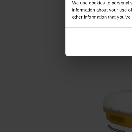
We use cookies to personalis
information about your use of
ЧОЛОВІЧІ ПОДАР
other information that you’ve
Радіо-будил
Albrecht D
Час відправ
4 801
ДО К
Додати до
порівняння