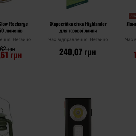
АКЦ
 Glow Recharge
Жаростійка сітка Highlander
Ламп
350 люменів
для газової лампи
лення:
Негайно
Час відправлення:
Негайно
Час 
62 грн
240,07 грн
,61 грн
ОШИКА
ДО КОШИКА
Додати
Додати
Додати до
Додати 
до
до
порівняння
порівня
списку
списку
уподобань
уподобан