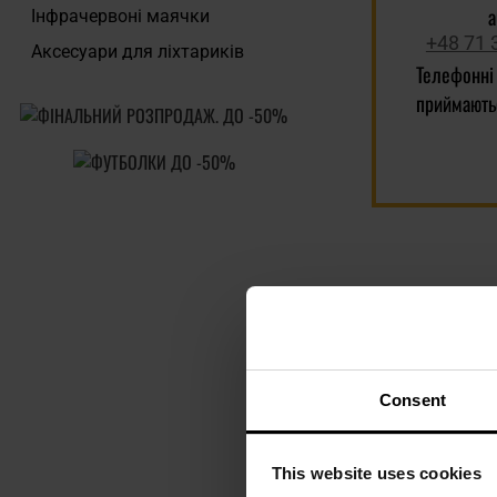
Інфрачервоні маячки
+48 71 
Аксесуари для ліхтариків
Телефонні
приймають
Consent
This website uses cookies