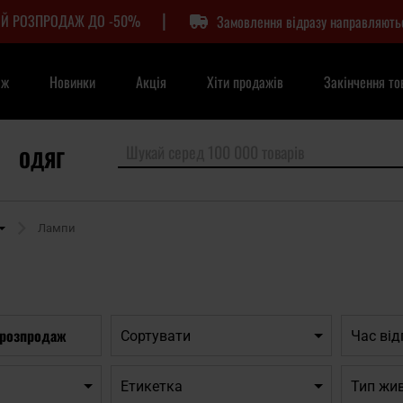
|
Й РОЗПРОДАЖ ДО -50%
Замовлення відразу направляють
аж
Новинки
Акція
Хіти продажів
Закінчення то
ОДЯГ
Лампи
 розпродаж
Сортувати
Час ві
Етикетка
Тип жи