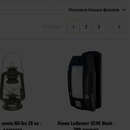
Показати більше фільтрів
You're currently reading page
1
2
3
Сторінка
Сторінка
Сторінка
Сторінка
Наступне
Додати
Дода
до
до
списку
спис
уподобань
упод
лампа Mil-Tec 28 см -
Лампа Ledlenser SC4R Black -
оливкова
200 люменів