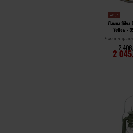
АКЦІЯ
Лампа Silva
Yellow - 
Час відправ
2 406,
2 045
ДО К
Додати до
порівняння