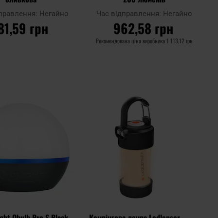
дправлення:
Негайно
Час відправлення:
Негайно
81,59 грн
962,58 грн
Рекомендована ціна виробника
1 113,12 грн
О КОШИКА
ДО КОШИКА
Додати
Додати
Додати до
до
до
порівняння
списку
списку
уподобань
уподоб
ght Obulb Pro S Black -
Кемпінгова лампа Ledlenser