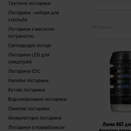
Тактичні ліхтарики
Ліхтарики - набори для
стрільби
98 товари
Ліхтарики з високою
потужністю
Світлодіодні ліхтарі
Ліхтарики LED для
спецслужб
Ліхтарики EDC
Налобні ліхтарики
Кутові ліхтарики
Водонепроникні ліхтарики
Лампові ліхтарики
Акумуляторні ліхтарики
Лампа NGT для
Ліхтарики з повербанком
функцією пастк