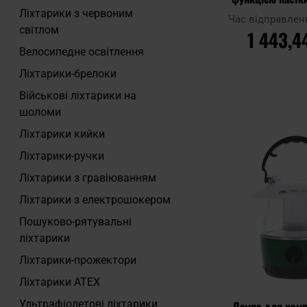
Ліхтарики з червоним
Час відправлен
світлом
1 443,4
Велосипедне освітлення
Ліхтарики-брелоки
ДО КОШ
Військові ліхтарики на
шоломи
Додати до
Ліхтарики кийки
порівняння
Ліхтарики-ручки
Ліхтарики з гравіюванням
Ліхтарики з електрошокером
Пошуково-рятувальні
ліхтарики
Ліхтарики-прожектори
Ліхтарики ATEX
Ультрафіолетові ліхтарики
Лампа для кемп