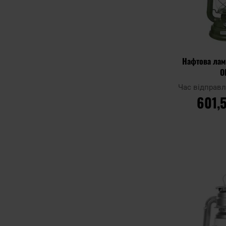
Нафтова лам
O
Час відправ
601,
ДО К
Додати до
порівняння