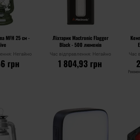
па MFH 25 см -
Ліхтарик Mactronic Flagger
Кемп
live
Black - 500 люменів
E
лення:
Негайно
Час відправлення:
Негайно
Час 
56 грн
1 804,93 грн
Рекомен
ОШИКА
ДО КОШИКА
Додати
Додати
Додати до
Додати 
до
до
порівняння
порівня
списку
списку
уподобань
уподобан