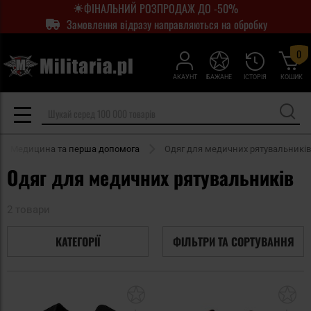
ФІНАЛЬНИЙ РОЗПРОДАЖ ДО -50%
Замовлення відразу направляються на обробку
0
АКАУНТ
БАЖАНЕ
ІСТОРІЯ
КОШИК
Медицина та перша допомога
Одяг для медичних рятувальників
Одяг для медичних рятувальників
2 товари
КАТЕГОРІЇ
ФІЛЬТРИ ТА СОРТУВАННЯ
Додати
До
до
д