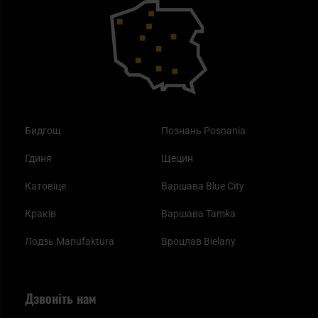
Outdoor
Як працює маска від смогу?
Купони на знижку
Одяг
Найкращі спальні мішки на осінь
Бидгощ
Познань Posnania
Гдиня
Щецин
Катовіце
Варшава Blue City
Краків
Варшава Tamka
Лодзь Manufaktura
Вроцлав Bielany
Дзвоніть нам