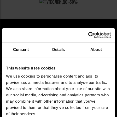
ПІДПИШИСЬ НА НАШУ
Consent
Details
About
РОЗСИЛКУ
This website uses cookies
Будь в курсі новинок та акцій
We use cookies to personalise content and ads, to
provide social media features and to analyse our traffic.
Ім'я
We also share information about your use of our site with
our social media, advertising and analytics partners who
Підпишіться
may combine it with other information that you’ve
на
provided to them or that they’ve collected from your use
нашу
of their services.
Я ознайомився з
політикою конфіденційності