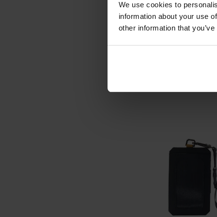
We use cookies to personalis
Футляр д
information about your use of
навушників 
other information that you’ve
Protective Cas
Час відправ
RE
1 504,
1 082
ДО К
Додати до
порівняння