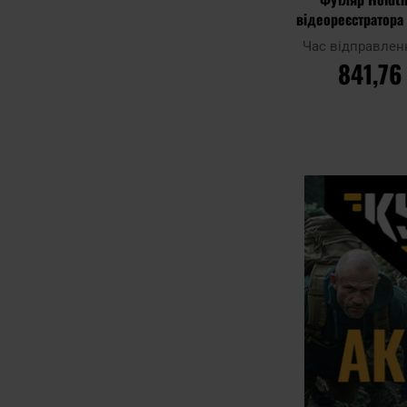
відеореєстратора 
Чорн
Час відправлен
841,76
ДО КОШ
Додати до
порівняння