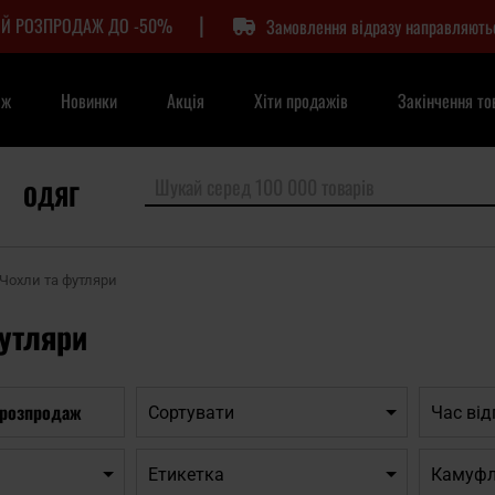
|
Й РОЗПРОДАЖ ДО -50%
Замовлення відразу направляють
аж
Новинки
Акція
Хіти продажів
Закінчення то
ОДЯГ
Чохли та футляри
утляри
 розпродаж
Сортувати
Час ві
Етикетка
Камуф