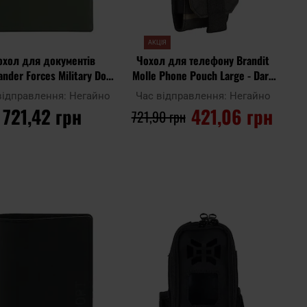
АКЦІЯ
охол для документів
Чохол для телефону Brandit
ander Forces Military Doc
Molle Phone Pouch Large - Dark
Folder A4
Camo
відправлення:
Негайно
Час відправлення:
Негайно
721,42 грн
421,06 грн
721,90 грн
ДО КОШИКА
ДО КОШИКА
Додати
Дода
до
Додати до
до
до
ння
порівняння
списку
спис
ь
уподобань
упод