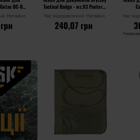
Getac BC-03 -
Tactical Badge - wz.93 Pantera
Ca
ий
PL Woodland
ня:
Негайно
Час відправлення:
Негайно
Час ві
 грн
240,07 грн
3
Рекомендов
ИКА
ДО КОШИКА
Д
Додати
Додати до
Додати до
до
порівняння
порівняння
списку
уподобан