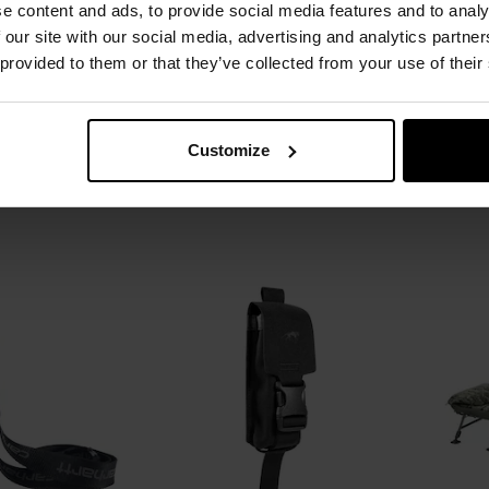
e content and ads, to provide social media features and to analy
ля захисних
Чохол Victorinox Swiss Card
Чох
 our site with our social media, advertising and analytics partn
Walker's Muff
Pouch - натуральна шкіра
Molle 
 provided to them or that they’ve collected from your use of their
e - Black - GWP-
лення:
Негайно
Час відправлення:
Негайно
Час 
MSC
21 грн
806,14 грн
,43 грн
Customize
Рекоме
ОШИКА
ДО КОШИКА
Додати
Додати
Додати до
Додати 
до
до
порівняння
порівня
списку
списку
уподобань
уподобан