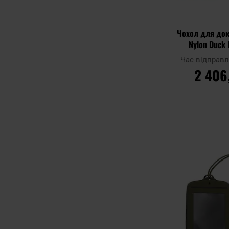
Чохол для док
Nylon Duck 
Landyar
Час відправ
2 406
ДО К
Додати до
порівняння