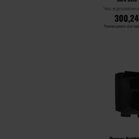
Час відправлен
300,24
Рекомендована ціна ви
ДО КОШ
Додати до
порівняння
Футляр Holdth