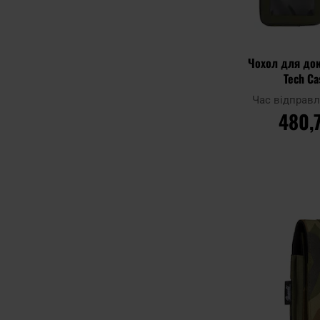
Чохол для док
Tech Ca
Час відправ
480,
ДО К
Додати до
порівняння