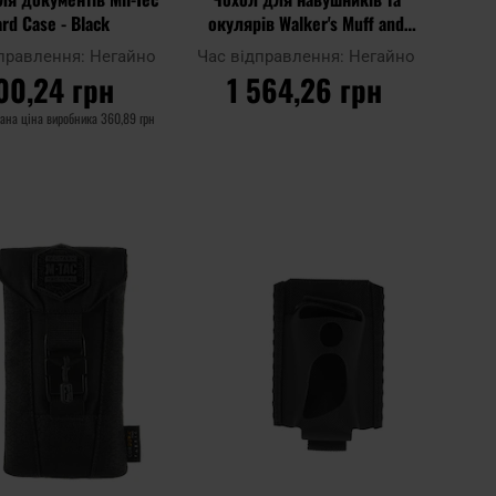
rd Case - Black
окулярів Walker's Muff and
Glasses Storage Case
дправлення:
Негайно
Час відправлення:
Негайно
00,24 грн
1 564,26 грн
ана ціна виробника
360,89 грн
О КОШИКА
ДО КОШИКА
Додати
Дода
Додати до
до
до
порівняння
списку
спис
ь
уподобань
упод