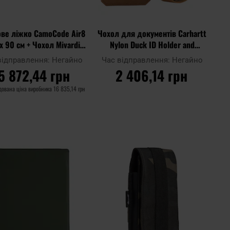
ве ліжко CamoCode Air8
Чохол для документів Carhartt
 x 90 см + Чохол Mivardi -
Nylon Duck ID Holder and
набір
Landyard - Carhartt Brown
відправлення:
Негайно
Час відправлення:
Негайно
5 872,44 грн
2 406,14 грн
дована ціна виробника
16 835,14 грн
ДО КОШИКА
ДО КОШИКА
Додати
Дода
до
Додати до
до
до
ння
порівняння
списку
спис
ь
уподобань
упод