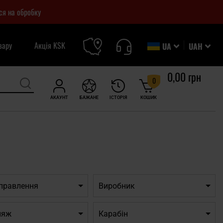
ся на обробку
вару
Акція KSK
UA
UAH
0,00 грн
0
АКАУНТ
БАЖАНЕ
ІСТОРІЯ
КОШИК
дправлення
Виробник
ляж
Карабін