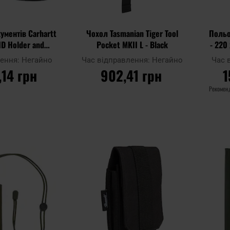
ументів Carhartt
Чохол Tasmanian Tiger Tool
Польо
ID Holder and
Pocket MKII L - Black
- 220
d - Black
лення:
Негайно
Час відправлення:
Негайно
Час 
,14 грн
902,41 грн
1
Рекомен
ОШИКА
ДО КОШИКА
Додати
Додати
Додати до
Додати 
до
до
порівняння
порівня
списку
списку
уподобань
уподобан