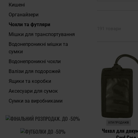
Кишені
Органайзери
Чохли та футляри
191 товари
Мішки для транспортування
Водонепроникні мішки та
сумки
Водонепроникні чохли
Валізи для подорожей
Ящики та коробки
Аксесуари для сумок
Сумки за виробниками
ХІТИ ПРОДАЖІВ
Чохол для докуме
Card Case -