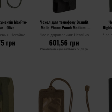
ументів MaxPro-
Чохол для телефону Brandit
Ч
se - Olive
Molle Phone Pouch Medium -
Highl
Black
лення:
Негайно
Час відправлення:
Негайно
Час 
75 грн
601,56 грн
Рекомендована ціна виробника
721,90 грн
ОШИКА
ДО КОШИКА
Додати
Додати
Додати до
Додати 
до
до
порівняння
порівня
списку
списку
уподобань
уподобан