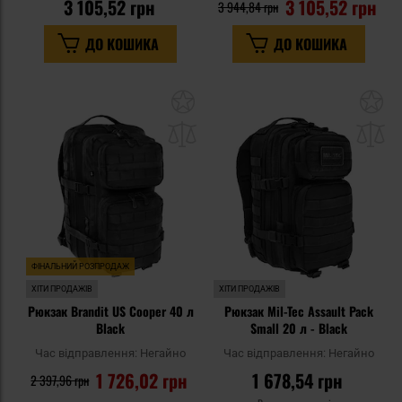
3 105,52 грн
3 105,52 грн
3 944,84 грн
ДО КОШИКА
ДО КОШИКА
Додати
До
до
д
списку
сп
уподобань
уп
ФІНАЛЬНИЙ РОЗПРОДАЖ
ХІТИ ПРОДАЖІВ
ХІТИ ПРОДАЖІВ
Рюкзак Brandit US Cooper 40 л
Рюкзак Mil-Tec Assault Pack
Black
Small 20 л - Black
Час відправлення:
Негайно
Час відправлення:
Негайно
1 726,02 грн
1 678,54 грн
2 397,96 грн