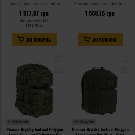
Час відправлення:
Негайно
Час відправлення:
Негайно
1 917,87 грн
1 558,15 грн
Ціна для членів KSK:
1 546,76 грн
ДО КОШИКА
ДО КОШИКА
Додати
До
до
д
списку
сп
уподобань
уп
ХІТИ ПРОДАЖІВ
ХІТИ ПРОДАЖІВ
Рюкзак Brytzky Tactical Polygon
Рюкзак Brytzky Tactical Polygon
Large 36 л - wz.93 Pantera PL
Large Laser Cut 36 л - Olive