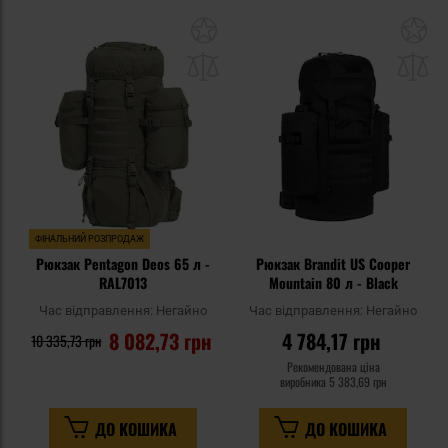
Додати
До
до
д
списку
сп
уподобань
уп
ФІНАЛЬНИЙ РОЗПРОДАЖ
Рюкзак Pentagon Deos 65 л -
Рюкзак Brandit US Cooper
RAL7013
Mountain 80 л - Black
Час відправлення:
Негайно
Час відправлення:
Негайно
8 082,73 грн
4 784,17 грн
10 335,73 грн
Рекомендована ціна
виробника
5 383,69 грн
ДО КОШИКА
ДО КОШИКА