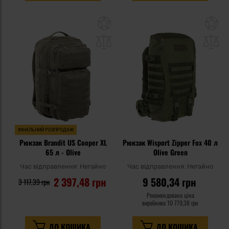
Додати
До
до
д
списку
сп
уподобань
уп
ФІНАЛЬНИЙ РОЗПРОДАЖ
Рюкзак Brandit US Cooper XL
Рюкзак Wisport Zipper Fox 40 л
65 л - Olive
Olive Green
Час відправлення:
Негайно
Час відправлення:
Негайно
2 397,48 грн
9 580,34 грн
3 117,39 грн
Рекомендована ціна
виробника
10 779,38 грн
ДО КОШИКА
ДО КОШИКА