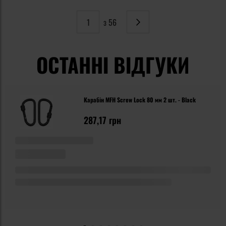
з 56
Сторінка
Наступне
ОСТАННІ ВІДГУКИ
Карабін MFH Screw Lock 80 мм 2 шт. - Black
287,17 грн