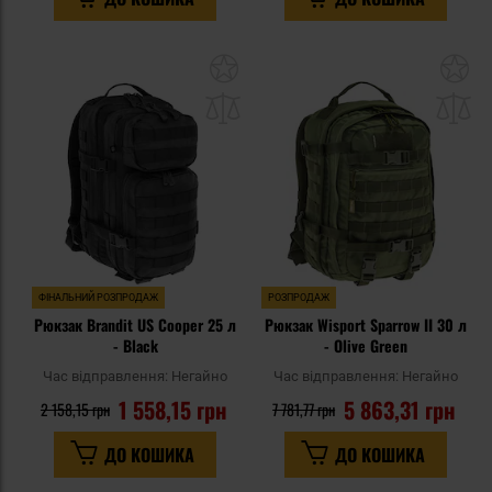
Додати
До
до
д
списку
сп
уподобань
уп
ФІНАЛЬНИЙ РОЗПРОДАЖ
РОЗПРОДАЖ
Рюкзак Brandit US Cooper 25 л
Рюкзак Wisport Sparrow II 30 л
- Black
- Olive Green
Час відправлення:
Негайно
Час відправлення:
Негайно
1 558,15 грн
5 863,31 грн
2 158,15 грн
7 781,77 грн
ДО КОШИКА
ДО КОШИКА