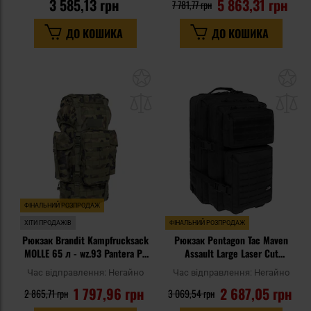
3 585,13 грн
5 863,31 грн
7 781,77 грн
ДО КОШИКА
ДО КОШИКА
Додати
До
до
д
списку
сп
уподобань
уп
ФІНАЛЬНИЙ РОЗПРОДАЖ
ХІТИ ПРОДАЖІВ
ФІНАЛЬНИЙ РОЗПРОДАЖ
Рюкзак Brandit Kampfrucksack
Рюкзак Pentagon Tac Maven
MOLLE 65 л - wz.93 Pantera PL
Assault Large Laser Cut
Woodland
Backpack 51 л - Black
Час відправлення:
Негайно
Час відправлення:
Негайно
1 797,96 грн
2 687,05 грн
2 865,71 грн
3 069,54 грн