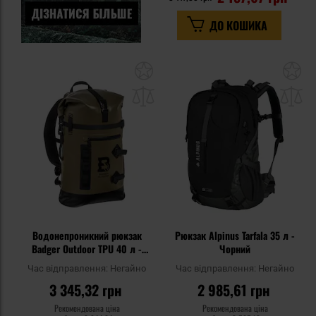
ДО КОШИКА
Додати
До
до
д
списку
сп
уподобань
уп
Водонепроникний рюкзак
Рюкзак Alpinus Tarfala 35 л -
Badger Outdoor TPU 40 л -
Чорний
Military Green
Час відправлення:
Негайно
Час відправлення:
Негайно
3 345,32 грн
2 985,61 грн
Рекомендована ціна
Рекомендована ціна