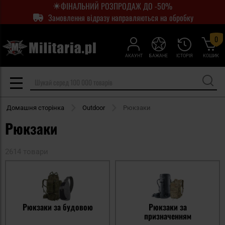
ФІНАЛЬНИЙ РОЗПРОДАЖ ДО -50%
Замовлення відразу направляються на обробку
0
АКАУНТ
БАЖАНЕ
ІСТОРІЯ
КОШИК
Домашня сторінка
Outdoor
Рюкзаки
Рюкзаки
2614 товари
Рюкзаки за будовою
Рюкзаки за
призначенням