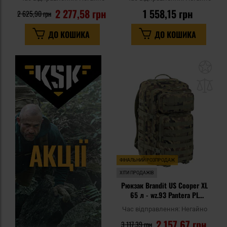
2 277,58 грн
1 558,15 грн
2 625,90 грн
ДО КОШИКА
ДО КОШИКА
До
до
спи
уп
ФІНАЛЬНИЙ РОЗПРОДАЖ
ХІТИ ПРОДАЖІВ
Рюкзак Brandit US Cooper XL
65 л - wz.93 Pantera PL
Woodland
Час відправлення:
Негайно
2 157,67 грн
3 117,39 грн