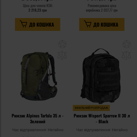
Ціна для членів KSK:
Рекомендована ціна
2 218,23 грн
виробника
2 037,77 грн
ДО КОШИКА
ДО КОШИКА
Додати
До
до
д
списку
сп
уподобань
уп
ФІНАЛЬНИЙ РОЗПРОДАЖ
Рюкзак Alpinus Tarfala 35 л -
Рюкзак Wisport Sparrow II 30 л
Зелений
- Black
Час відправлення:
Негайно
Час відправлення:
Негайно