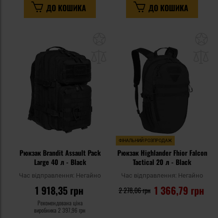
ДО КОШИКА
ДО КОШИКА
Додати
До
до
д
списку
сп
уподобань
уп
ФІНАЛЬНИЙ РОЗПРОДАЖ
Рюкзак Brandit Assault Pack
Рюкзак Highlander Fhior Falcon
Large 40 л - Black
Tactical 20 л - Black
Час відправлення:
Негайно
Час відправлення:
Негайно
1 918,35 грн
1 366,79 грн
2 278,06 грн
Рекомендована ціна
виробника
2 397,96 грн