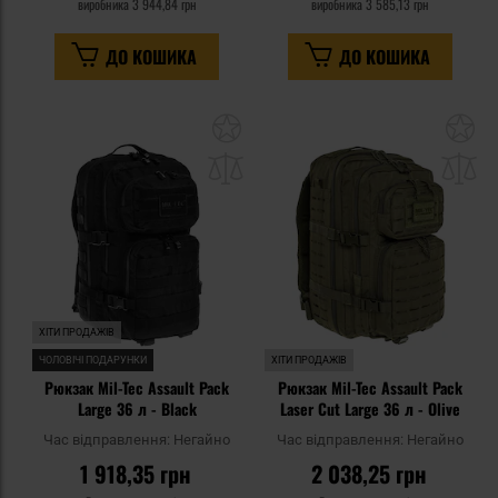
виробника
3 944,84 грн
виробника
3 585,13 грн
ДО КОШИКА
ДО КОШИКА
Додати
До
до
д
списку
сп
уподобань
уп
ХІТИ ПРОДАЖІВ
ЧОЛОВІЧІ ПОДАРУНКИ
ХІТИ ПРОДАЖІВ
Рюкзак Mil-Tec Assault Pack
Рюкзак Mil-Tec Assault Pack
Large 36 л - Black
Laser Cut Large 36 л - Olive
Час відправлення:
Негайно
Час відправлення:
Негайно
1 918,35 грн
2 038,25 грн