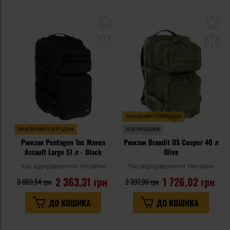
Додати
До
до
д
списку
сп
уподобань
уп
ФІНАЛЬНИЙ РОЗПРОДАЖ
ФІНАЛЬНИЙ РОЗПРОДАЖ
ХІТИ ПРОДАЖІВ
Рюкзак Pentagon Tac Maven
Рюкзак Brandit US Cooper 40 л
Assault Large 51 л - Black
Olive
Час відправлення:
Негайно
Час відправлення:
Негайно
2 363,31 грн
1 726,02 грн
3 069,54 грн
2 397,96 грн
ДО КОШИКА
ДО КОШИКА