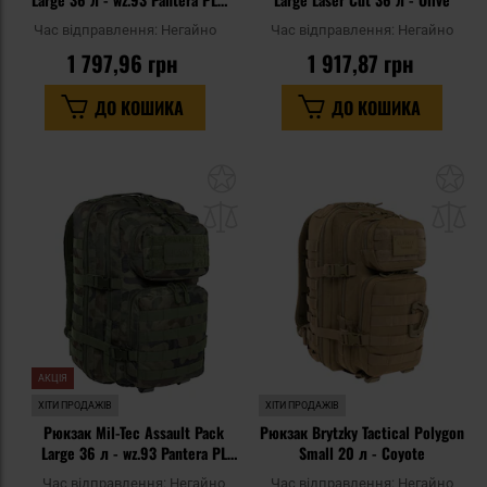
Woodland
Час відправлення:
Негайно
Час відправлення:
Негайно
1 797,96 грн
1 917,87 грн
ДО КОШИКА
ДО КОШИКА
Додати
До
до
д
списку
сп
уподобань
уп
АКЦІЯ
ХІТИ ПРОДАЖІВ
ХІТИ ПРОДАЖІВ
Рюкзак Mil-Tec Assault Pack
Рюкзак Brytzky Tactical Polygon
Large 36 л - wz.93 Pantera PL
Small 20 л - Coyote
Woodland
Час відправлення:
Негайно
Час відправлення:
Негайно