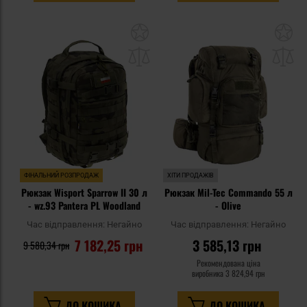
Додати
До
до
д
списку
сп
уподобань
уп
ФІНАЛЬНИЙ РОЗПРОДАЖ
ХІТИ ПРОДАЖІВ
Рюкзак Wisport Sparrow II 30 л
Рюкзак Mil-Tec Commando 55 л
- wz.93 Pantera PL Woodland
- Olive
Час відправлення:
Негайно
Час відправлення:
Негайно
7 182,25 грн
3 585,13 грн
9 580,34 грн
Рекомендована ціна
виробника
3 824,94 грн
ДО КОШИКА
ДО КОШИКА