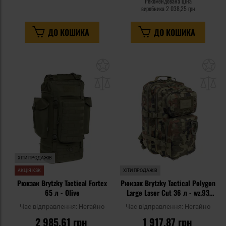
Рекомендована ціна
виробника
2 038,25 грн
ДО КОШИКА
ДО КОШИКА
Додати
До
до
д
списку
сп
уподобань
уп
ХІТИ ПРОДАЖІВ
АКЦІЯ KSK
ХІТИ ПРОДАЖІВ
Рюкзак Brytzky Tactical Fortex
Рюкзак Brytzky Tactical Polygon
65 л - Olive
Large Laser Cut 36 л - wz.93
Pantera PL Woodland
Час відправлення:
Негайно
Час відправлення:
Негайно
2 985,61 грн
1 917,87 грн