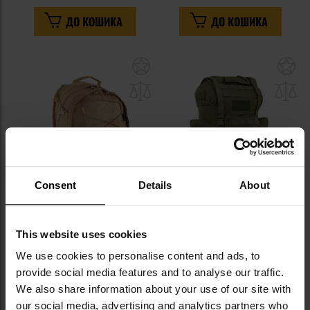
ДО КОШИКА
ДО КОШИКА
Додати
До
до
д
списку
сп
уподобань
уп
Consent
Details
About
ФІНАЛЬНИЙ РОЗПРОДАЖ
ФІНАЛЬНИЙ РОЗПРОДАЖ
Рюкзак Helikon-Tex EDC
Рюкзак Brandit Kampfrucksack
This website uses cookies
Cordura 21 л - Coyote
MOLLE 65 л - Olive
We use cookies to personalise content and ads, to
Час відправлення:
Негайно
Час відправлення:
Негайно
provide social media features and to analyse our traffic.
1 909,47 грн
1 294,60 грн
4 196,52 грн
2 865,71 грн
We also share information about your use of our site with
our social media, advertising and analytics partners who
ДО КОШИКА
ДО КОШИКА