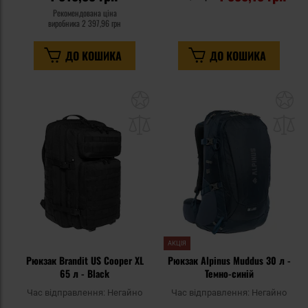
Рекомендована ціна
виробника
2 397,96 грн
ДО КОШИКА
ДО КОШИКА
Додати
До
до
д
списку
сп
уподобань
уп
АКЦІЯ
Рюкзак Brandit US Cooper XL
Рюкзак Alpinus Muddus 30 л -
65 л - Black
Темно-синій
Час відправлення:
Негайно
Час відправлення:
Негайно