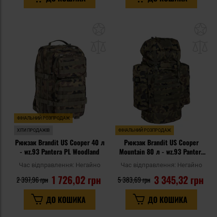
Додати
До
до
д
списку
сп
уподобань
уп
ФІНАЛЬНИЙ РОЗПРОДАЖ
ХІТИ ПРОДАЖІВ
ФІНАЛЬНИЙ РОЗПРОДАЖ
Рюкзак Brandit US Cooper 40 л
Рюкзак Brandit US Cooper
- wz.93 Pantera PL Woodland
Mountain 80 л - wz.93 Pantera
PL Woodland
Час відправлення:
Негайно
Час відправлення:
Негайно
1 726,02 грн
3 345,32 грн
2 397,96 грн
5 383,69 грн
ДО КОШИКА
ДО КОШИКА