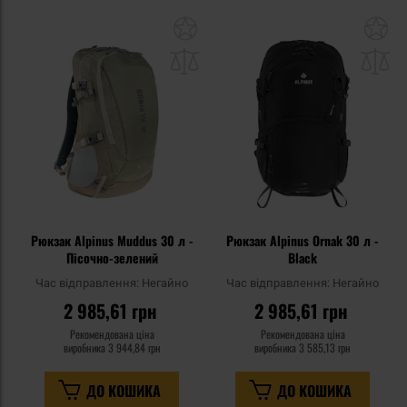
Додати
До
до
д
списку
сп
уподобань
уп
Рюкзак Alpinus Muddus 30 л -
Рюкзак Alpinus Ornak 30 л -
Пісочно-зелений
Black
Час відправлення:
Негайно
Час відправлення:
Негайно
2 985,61 грн
2 985,61 грн
Рекомендована ціна
Рекомендована ціна
виробника
3 944,84 грн
виробника
3 585,13 грн
ДО КОШИКА
ДО КОШИКА