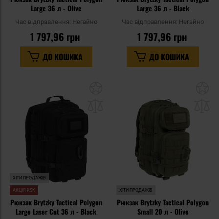
Large 36 л - Olive
Large 36 л - Black
Час відправлення:
Негайно
Час відправлення:
Негайно
1 797,96 грн
1 797,96 грн
ДО КОШИКА
ДО КОШИКА
Додати
До
до
д
списку
сп
уподобань
уп
ХІТИ ПРОДАЖІВ
АКЦІЯ KSK
ХІТИ ПРОДАЖІВ
Рюкзак Brytzky Tactical Polygon
Рюкзак Brytzky Tactical Polygon
Large Laser Cut 36 л - Black
Small 20 л - Olive