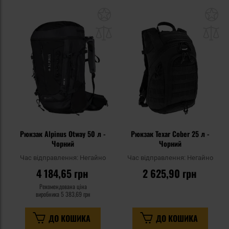
Додати
До
до
д
списку
сп
уподобань
уп
Рюкзак Alpinus Otway 50 л -
Рюкзак Texar Cober 25 л -
Чорний
Чорний
Час відправлення:
Негайно
Час відправлення:
Негайно
4 184,65 грн
2 625,90 грн
Рекомендована ціна
виробника
5 383,69 грн
ДО КОШИКА
ДО КОШИКА