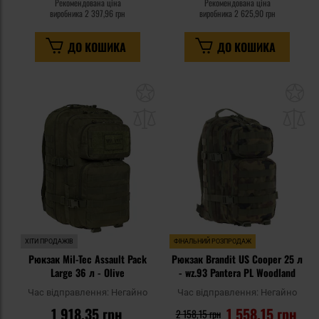
Рекомендована ціна
Рекомендована ціна
виробника
2 397,96 грн
виробника
2 625,90 грн
ДО КОШИКА
ДО КОШИКА
Додати
До
до
д
списку
сп
уподобань
уп
ХІТИ ПРОДАЖІВ
ФІНАЛЬНИЙ РОЗПРОДАЖ
Рюкзак Mil-Tec Assault Pack
Рюкзак Brandit US Cooper 25 л
Large 36 л - Olive
- wz.93 Pantera PL Woodland
Час відправлення:
Негайно
Час відправлення:
Негайно
1 918,35 грн
1 558,15 грн
2 158,15 грн