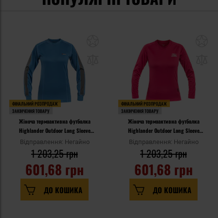
ФІНАЛЬНИЙ РОЗПРОДАЖ
ФІНАЛЬНИЙ РОЗПРОДАЖ
ЗАКІНЧЕННЯ ТОВАРУ
ЗАКІНЧЕННЯ ТОВАРУ
Жіноча термоактивна футболка
Жіноча термоактивна футболка
Highlander Outdoor Long Sleeve
Highlander Outdoor Long Sleeve
Climate-X - Blue
Climate-X - Pink
Відправлення: Негайно
Відправлення: Негайно
1 203,25 грн
1 203,25 грн
601,68 грн
601,68 грн
ДО КОШИКА
ДО КОШИКА