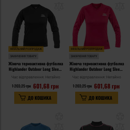
до
д
списку
сп
уподобань
уп
ФІНАЛЬНИЙ РОЗПРОДАЖ
ФІНАЛЬНИЙ РОЗПРОДАЖ
ЗАКІНЧЕННЯ ТОВАРУ
ЗАКІНЧЕННЯ ТОВАРУ
Жіноча термоактивна футболка
Жіноча термоактивна футболка
Highlander Outdoor Long Sleeve
Highlander Outdoor Long Sleeve
Climate-X - Black
Climate-X - Pink
Час відправлення:
Негайно
Час відправлення:
Негайно
601,68 грн
601,68 грн
1 203,25 грн
1 203,25 грн
ДО КОШИКА
ДО КОШИКА
Додати
До
до
д
списку
сп