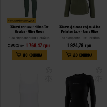
ФІНАЛЬНИЙ РОЗПРОДАЖ
Жіночі легінси Helikon-Tex
Жіноча флісова кофта M-Tac
Hoyden - Olive Green
Polartec Lady - Army Olive
Час відправлення:
Негайно
Час відправлення:
Негайно
1 768,47 грн
1 924,79 грн
2 286,28 грн
ДО КОШИКА
ДО КОШИКА
Додати
До
до
д
списку
сп
уподобань
уп