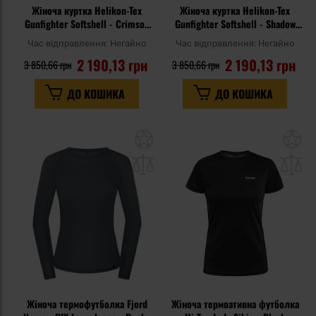
Жіноча куртка Helikon-Tex
Жіноча куртка Helikon-Tex
Gunfighter Softshell - Crimson
Gunfighter Softshell - Shadow
Sky/Black
Grey/Black
Час відправлення:
Негайно
Час відправлення:
Негайно
2 190,13 грн
2 190,13 грн
3 850,66 грн
3 850,66 грн
ДО КОШИКА
ДО КОШИКА
Додати
До
до
д
списку
сп
уподобань
уп
Жіноча термофутболка Fjord
Жіноча термоативна футболка