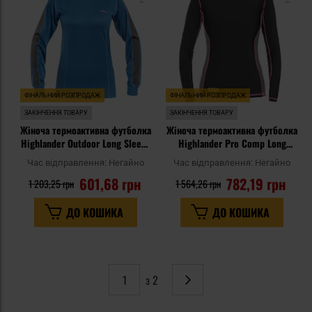
уподобань
уп
ФІНАЛЬНИЙ РОЗПРОДАЖ
ФІНАЛЬНИЙ РОЗПРОДАЖ
ЗАКІНЧЕННЯ ТОВАРУ
ЗАКІНЧЕННЯ ТОВАРУ
Жіноча термоактивна футболка
Жіноча термоактивна футболка
Highlander Outdoor Long Sleeve
Highlander Pro Comp Long
Climate-X - Blue
Sleeve Top - Black/Grey
Час відправлення:
Негайно
Час відправлення:
Негайно
601,68 грн
782,19 грн
1 203,25 грн
1 564,26 грн
ДО КОШИКА
ДО КОШИКА
з 2
Сторінка
Наступне