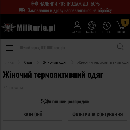
ФІНАЛЬНИЙ РОЗПРОДАЖ ДО -50%
Замовлення відразу направляються на обробку
0
АКАУНТ
БАЖАНЕ
ІСТОРІЯ
КОШИК
торінка
Одяг
Жіночий одяг
Жіночий термоактивний одяг
Жіночий термоактивний одяг
74 товари
Фінальний розпродаж
КАТЕГОРІЇ
ФІЛЬТРИ ТА СОРТУВАННЯ