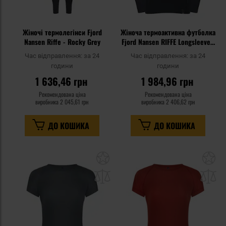
Жіночі термолегінси Fjord
Жіноча термоактивна футболка
Nansen Riffe - Rocky Grey
Fjord Nansen RIFFE Longsleeve -
Rocky Grey
Час відправлення:
за 24
Час відправлення:
за 24
години
години
1 636,46 грн
1 984,96 грн
Рекомендована ціна
Рекомендована ціна
виробника
2 045,61 грн
виробника
2 406,62 грн
ДО КОШИКА
ДО КОШИКА
Додати
До
до
д
списку
сп
уподобань
уп