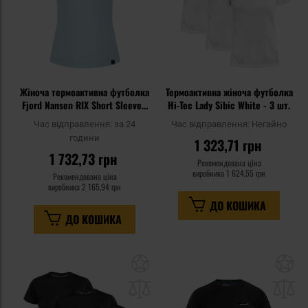
Жіноча термоактивна футболка
Термоактивна жіноча футболка
Fjord Nansen RIX Short Sleeve -
Hi-Tec Lady Sibic White - 3 шт.
Wavy Blue
Час відправлення:
за 24
Час відправлення:
Негайно
години
1 323,71 грн
1 732,73 грн
Рекомендована ціна
виробника
1 624,55 грн
Рекомендована ціна
виробника
2 165,94 грн
ДО КОШИКА
ДО КОШИКА
Додати
До
до
д
списку
сп
уподобань
уп