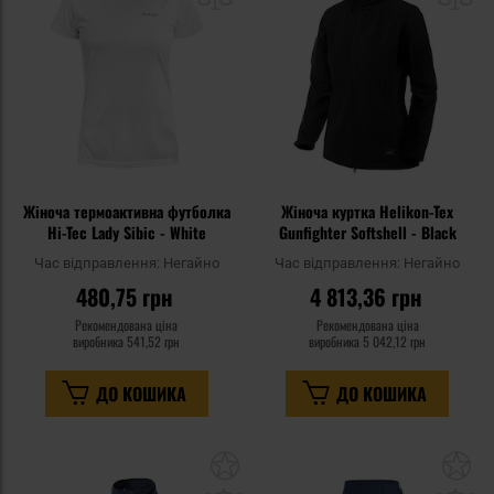
уподобань
уп
Жіноча термоактивна футболка
Жіноча куртка Helikon-Tex
Hi-Tec Lady Sibic - White
Gunfighter Softshell - Black
Час відправлення:
Негайно
Час відправлення:
Негайно
480,75 грн
4 813,36 грн
Рекомендована ціна
Рекомендована ціна
виробника
541,52 грн
виробника
5 042,12 грн
ДО КОШИКА
ДО КОШИКА
Додати
До
до
д