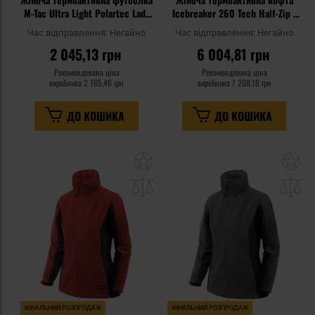
M-Tac Ultra Light Polartec Lady
Icebreaker 260 Tech Half-Zip -
Short Sleeve - Tan
Black
Час відправлення:
Негайно
Час відправлення:
Негайно
2 045,13 грн
6 004,81 грн
Рекомендована ціна
Рекомендована ціна
виробника
2 165,46 грн
виробника
7 208,18 грн
ДО КОШИКА
ДО КОШИКА
Додати
До
до
д
списку
сп
уподобань
уп
ФІНАЛЬНИЙ РОЗПРОДАЖ
ФІНАЛЬНИЙ РОЗПРОДАЖ