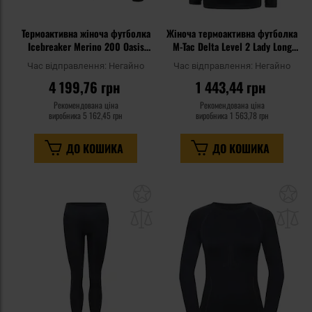
Термоактивна жіноча футболка
Жіноча термоактивна футболка
Icebreaker Merino 200 Oasis
M-Tac Delta Level 2 Lady Long
Long Sleeve Crew - Black
Sleeve - Black
Час відправлення:
Негайно
Час відправлення:
Негайно
4 199,76 грн
1 443,44 грн
Рекомендована ціна
Рекомендована ціна
виробника
5 162,45 грн
виробника
1 563,78 грн
ДО КОШИКА
ДО КОШИКА
Додати
До
до
д
списку
сп
уподобань
уп