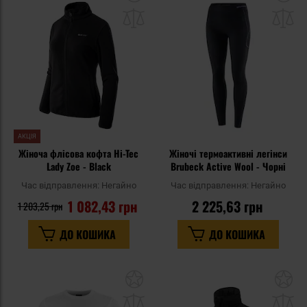
до
д
списку
сп
уподобань
уп
АКЦІЯ
Жіноча флісова кофта Hi-Tec
Жіночі термоактивні легінси
Lady Zoe - Black
Brubeck Active Wool - Чорні
Час відправлення:
Негайно
Час відправлення:
Негайно
1 082,43 грн
2 225,63 грн
1 203,25 грн
ДО КОШИКА
ДО КОШИКА
Додати
До
до
д
списку
сп