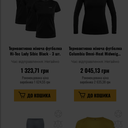
Термоактивна жіноча футболка
Термоактивна жіноча футболка
Hi-Tec Lady Sibic Black - 3 шт.
Columbia Omni-Heat Midweight
Baselayer Crew - Black
Час відправлення:
Негайно
Час відправлення:
Негайно
1 323,71 грн
2 045,13 грн
Рекомендована ціна
Рекомендована ціна
виробника
1 624,55 грн
виробника
2 635,38 грн
ДО КОШИКА
ДО КОШИКА
Додати
До
до
д
списку
сп