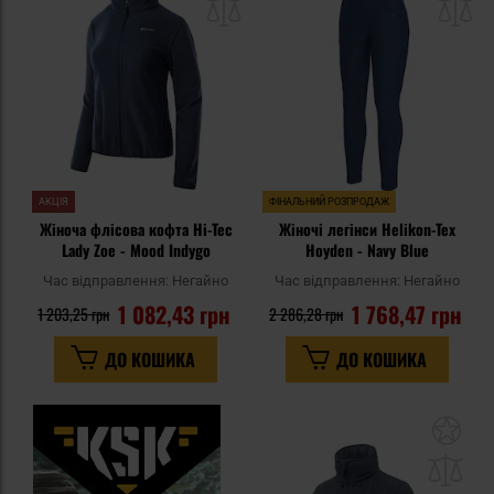
списку
сп
уподобань
уп
АКЦІЯ
ФІНАЛЬНИЙ РОЗПРОДАЖ
Жіноча флісова кофта Hi-Tec
Жіночі легінси Helikon-Tex
Lady Zoe - Mood Indygo
Hoyden - Navy Blue
Час відправлення:
Негайно
Час відправлення:
Негайно
1 082,43 грн
1 768,47 грн
1 203,25 грн
2 286,28 грн
ДО КОШИКА
ДО КОШИКА
До
до
спи