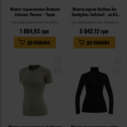
Жіночі термолегінси Brubeck
Жіноча куртка Helikon-Tex
Extreme Thermo - Чорні
Gunfighter Softshell - wz.93
Pantera PL Woodland
Час відправлення:
Негайно
Час відправлення:
Негайно
1 804,93 грн
5 042,12 грн
ДО КОШИКА
ДО КОШИКА
Додати
До
до
д
списку
сп
уподобань
уп
Жіноча термоактивна футболка
Жіноча термоактивна кофта