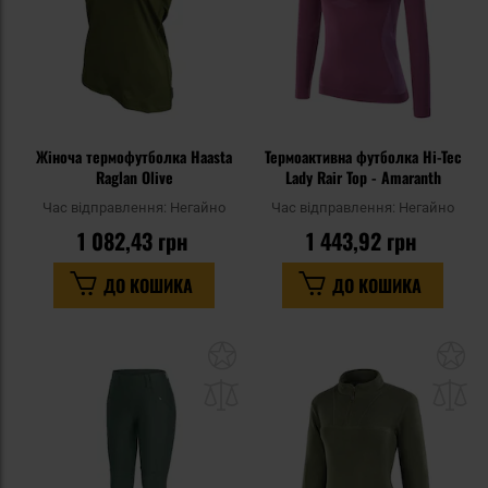
Жіноча термофутболка Haasta
Термоактивна футболка Hi-Tec
Raglan Olive
Lady Rair Top - Amaranth
Час відправлення:
Негайно
Час відправлення:
Негайно
1 082,43 грн
1 443,92 грн
ДО КОШИКА
ДО КОШИКА
Додати
До
до
д
списку
сп
уподобань
уп