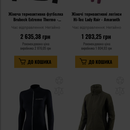
Жіноча термоактивна футболка
Жіночі термоактивні легінси
Brubeck Extreme Thermo -
Hi-Tec Lady Rair - Amaranth
Black
Час відправлення:
Негайно
Час відправлення:
Негайно
2 635,38 грн
1 203,25 грн
Рекомендована ціна
Рекомендована ціна
виробника
2 876,05 грн
виробника
1 804,93 грн
ДО КОШИКА
ДО КОШИКА
Додати
До
до
д
списку
сп
уподобань
уп