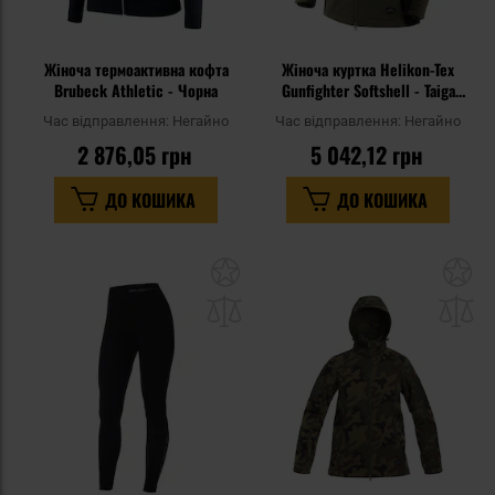
Жіноча термоактивна кофта
Жіноча куртка Helikon-Tex
Brubeck Athletic - Чорна
Gunfighter Softshell - Taiga
Green/Black
Час відправлення:
Негайно
Час відправлення:
Негайно
2 876,05 грн
5 042,12 грн
ДО КОШИКА
ДО КОШИКА
Додати
До
до
д
списку
сп
уподобань
уп