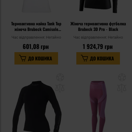
Термоактивна майка Tank Top
Жіноча термоактивна футболка
жіноча Brubeck Camisole
Brubeck 3D Pro - Black
Comfort Cotton - White
Час відправлення:
Негайно
Час відправлення:
Негайно
601,08 грн
1 924,79 грн
ДО КОШИКА
ДО КОШИКА
Додати
До
до
д
списку
сп
уподобань
уп