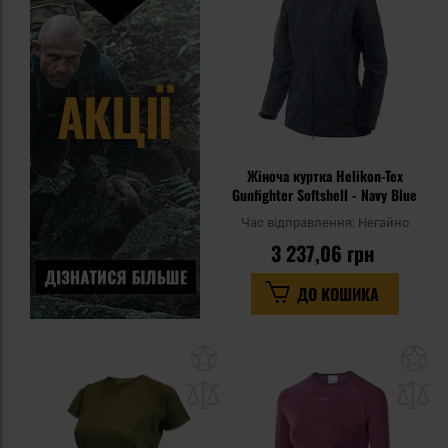
уп
Жіноча куртка Helikon-Tex
Gunfighter Softshell - Navy Blue
Час відправлення:
Негайно
3 237,06 грн
ДО КОШИКА
Додати
До
до
д
списку
сп
уподобань
уп