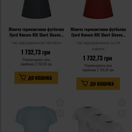
Жіноча термоактивна футболка
Жіноча термоактивна футболка
Fjord Nansen RIX Short Sleeve -
Fjord Nansen RIX Short Sleeve -
Rocky Grey
Oaky Red
Час відправлення:
Негайно
Час відправлення:
за 24
години
1 732,73 грн
1 732,73 грн
Рекомендована ціна
виробника
2 165,94 грн
Рекомендована ціна
виробника
2 165,94 грн
ДО КОШИКА
ДО КОШИКА
Додати
До
до
д
списку
сп
уподобань
уп