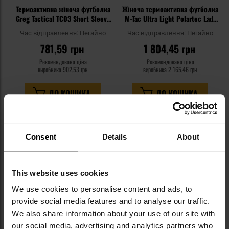
Термоактивна жіноча футболка
Жіноча термоактивна футболка
Greg Tactical TC03 Short Sleeve
M-Tac Ultra Light Polartec Lady
- Khaki
Short Sleeve - Dark Olive
Час відправлення:
Негайно
Час відправлення:
Негайно
781,59 грн
1 804,45 грн
Рекомендована ціна
Рекомендована ціна
виробника
902,53 грн
виробника
2 165,46 грн
ДО КОШИКА
ДО КОШИКА
Додати
До
до
д
Consent
Details
About
списку
сп
уподобань
уп
This website uses cookies
We use cookies to personalise content and ads, to
provide social media features and to analyse our traffic.
We also share information about your use of our site with
our social media, advertising and analytics partners who