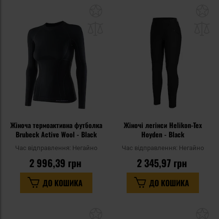
Додати
До
до
д
списку
сп
уподобань
уп
Жіноча термоактивна футболка
Жіночі легінси Helikon-Tex
Brubeck Active Wool - Black
Hoyden - Black
Час відправлення:
Негайно
Час відправлення:
Негайно
2 996,39 грн
2 345,97 грн
ДО КОШИКА
ДО КОШИКА
Додати
До