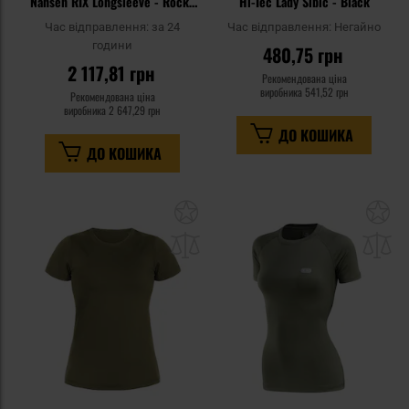
Nansen RIX Longsleeve - Rocky
Hi-Tec Lady Sibic - Black
Grey
Час відправлення:
за 24
Час відправлення:
Негайно
години
480,75 грн
2 117,81 грн
Рекомендована ціна
виробника
541,52 грн
Рекомендована ціна
виробника
2 647,29 грн
ДО КОШИКА
ДО КОШИКА
Додати
До
до
д
списку
сп
уподобань
уп