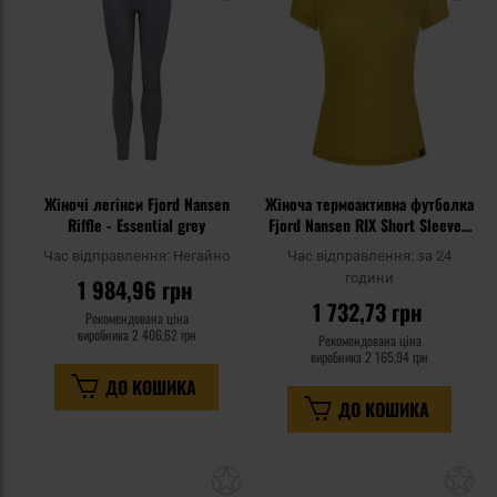
уподобань
уп
Жіночі легінси Fjord Nansen
Жіноча термоактивна футболка
Riffle - Essential grey
Fjord Nansen RIX Short Sleeve -
Amber Yellow
Час відправлення:
Негайно
Час відправлення:
за 24
години
1 984,96 грн
1 732,73 грн
Рекомендована ціна
виробника
2 406,62 грн
Рекомендована ціна
виробника
2 165,94 грн
ДО КОШИКА
ДО КОШИКА
Додати
До