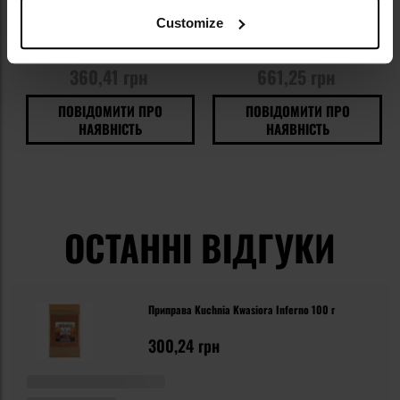
200 г
51 100 г - 3 шт.
Customize
Час відправлення:
Немає в
Час відправлення:
Немає в
наявності
наявності
360,41 грн
661,25 грн
ПОВІДОМИТИ ПРО
ПОВІДОМИТИ ПРО
НАЯВНІСТЬ
НАЯВНІСТЬ
ОСТАННІ ВІДГУКИ
Приправа Kuchnia Kwasiora Inferno 100 г
300,24 грн