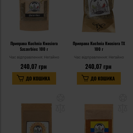
Приправа Kuchnia Kwasiora
Приправа Kuchnia Kwasiora TX
Szczerbiec 100 г
100 г
Час відправлення:
Негайно
Час відправлення:
Негайно
240,07 грн
240,07 грн
ДО КОШИКА
ДО КОШИКА
Додати
До
до
д
списку
сп
уподобань
уп