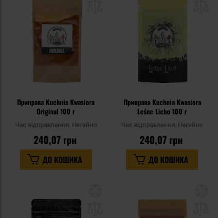
списку
сп
уподобань
уп
Приправа Kuchnia Kwasiora
Приправа Kuchnia Kwasiora
Original 100 г
Leśne Licho 100 г
Час відправлення:
Негайно
Час відправлення:
Негайно
240,07 грн
240,07 грн
ДО КОШИКА
ДО КОШИКА
Додати
До
до
д
списку
сп