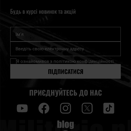
Будь в курсі новинок та акцій
Ім'я
Підпишіться
на
нашу
Я ознайомився з
політикою конфіденційності
розсилку
новин:
ПІДПИСАТИСЯ
ПРИЄДНУЙТЕСЬ ДО НАС
y
f
i
t
tt
Blog