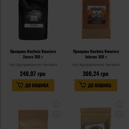
уподобань
уп
Приправа Kuchnia Kwasiora
Приправа Kuchnia Kwasiora
Zmora 100 г
Inferno 100 г
Час відправлення:
Негайно
Час відправлення:
Негайно
240,07 грн
300,24 грн
ДО КОШИКА
ДО КОШИКА
Додати
До
до
д
списку
сп
уподобань
уп