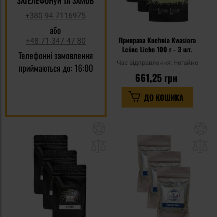
ЗАТЕЛЕФОНУЙ ТА ЗАМОВ
+380 94 7116975
або
Приправа Kuchnia Kwasiora
+48 71 347 47 80
Leśne Licho 100 г - 3 шт.
Телефонні замовлення
Час відправлення:
Негайно
приймаються до: 16:00
661,25 грн
ДО КОШИКА
Додати
До
до
д
списку
сп
уподобань
уп