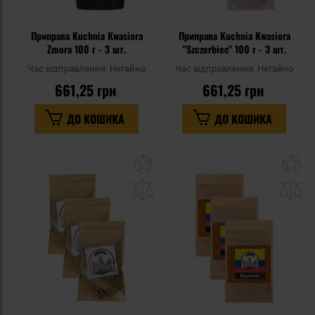
Приправа Kuchnia Kwasiora
Приправа Kuchnia Kwasiora
Zmora 100 г - 3 шт.
"Szczerbiec" 100 г - 3 шт.
Час відправлення:
Негайно
Час відправлення:
Негайно
661,25 грн
661,25 грн
ДО КОШИКА
ДО КОШИКА
Додати
До
до
д
списку
сп
уподобань
уп