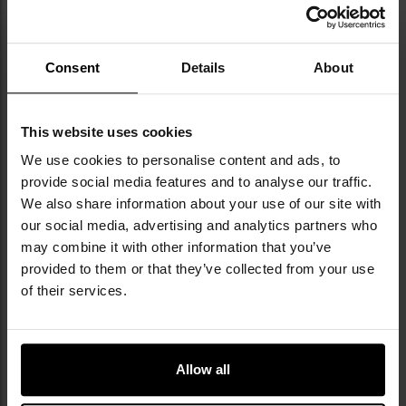
Original 100 г - 3 шт.
51 100 г
Час відправлення:
Немає в
Час відправлення:
Немає в
наявності
наявності
Consent
Details
About
661,25 грн
240,07 грн
ПОВІДОМИТИ ПРО
ПОВІДОМИТИ ПРО
НАЯВНІСТЬ
НАЯВНІСТЬ
This website uses cookies
We use cookies to personalise content and ads, to
Додати
До
provide social media features and to analyse our traffic.
до
д
We also share information about your use of our site with
списку
сп
our social media, advertising and analytics partners who
уподобань
уп
may combine it with other information that you’ve
provided to them or that they’ve collected from your use
Немає в наявності
Немає в наявності
of their services.
Allow all
ЗАКІНЧЕННЯ ТОВАРУ
Приправа Kuchnia Kwasiora TX
Приправа Kuchnia Kwasiora Area