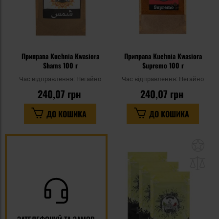
Приправа Kuchnia Kwasiora
Приправа Kuchnia Kwasiora
Shams 100 г
Supremo 100 г
Час відправлення:
Негайно
Час відправлення:
Негайно
240,07 грн
240,07 грн
ДО КОШИКА
ДО КОШИКА
До
до
спи
уп