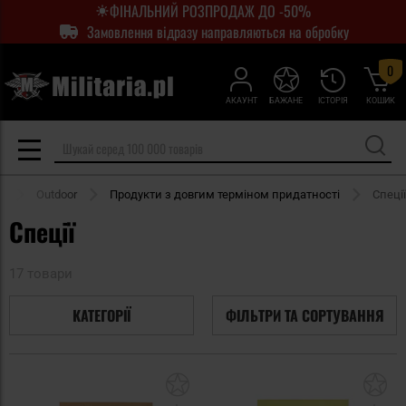
ФІНАЛЬНИЙ РОЗПРОДАЖ ДО -50%
Замовлення відразу направляються на обробку
0
АКАУНТ
БАЖАНЕ
ІСТОРІЯ
КОШИК
а
Outdoor
Продукти з довгим терміном придатності
Спеції
Спеції
17 товари
КАТЕГОРІЇ
ФІЛЬТРИ ТА СОРТУВАННЯ
Додати
До
до
д