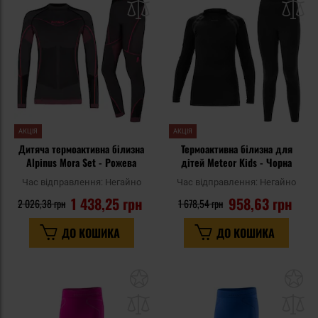
списку
сп
уподобань
уп
АКЦІЯ
АКЦІЯ
Дитяча термоактивна білизна
Термоактивна білизна для
Alpinus Mora Set - Рожева
дітей Meteor Kids - Чорна
Час відправлення:
Негайно
Час відправлення:
Негайно
1 438,25 грн
958,63 грн
2 026,38 грн
1 678,54 грн
ДО КОШИКА
ДО КОШИКА
Додати
До
до
д
списку
сп