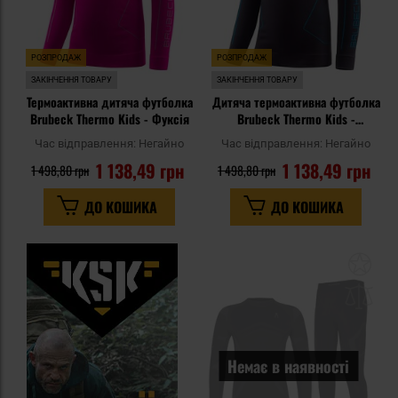
РОЗПРОДАЖ
РОЗПРОДАЖ
ЗАКІНЧЕННЯ ТОВАРУ
ЗАКІНЧЕННЯ ТОВАРУ
Термоактивна дитяча футболка
Дитяча термоактивна футболка
Brubeck Thermo Kids - Фуксія
Brubeck Thermo Kids -
Графітова/Синя
Час відправлення:
Негайно
Час відправлення:
Негайно
1 138,49 грн
1 138,49 грн
1 498,80 грн
1 498,80 грн
ДО КОШИКА
ДО КОШИКА
До
до
спи
уп
Немає в наявності