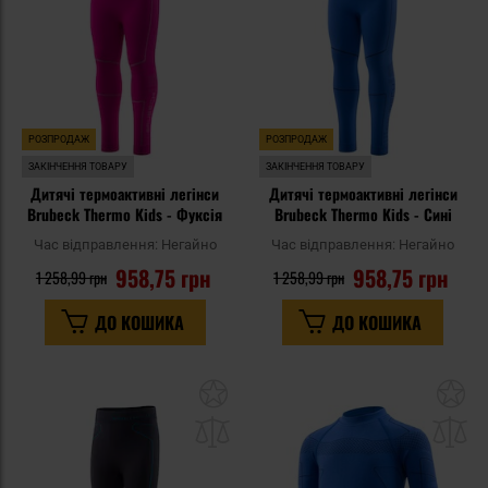
уподобань
уп
РОЗПРОДАЖ
РОЗПРОДАЖ
ЗАКІНЧЕННЯ ТОВАРУ
ЗАКІНЧЕННЯ ТОВАРУ
Дитячі термоактивні легінси
Дитячі термоактивні легінси
Brubeck Thermo Kids - Фуксія
Brubeck Thermo Kids - Сині
Час відправлення:
Негайно
Час відправлення:
Негайно
958,75 грн
958,75 грн
1 258,99 грн
1 258,99 грн
ДО КОШИКА
ДО КОШИКА
Додати
До
до
д
списку
сп
уподобань
уп