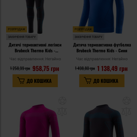
РОЗПРОДАЖ
РОЗПРОДАЖ
ЗАКІНЧЕННЯ ТОВАРУ
ЗАКІНЧЕННЯ ТОВАРУ
Дитячі термоактивні легінси
Дитяча термоактивна футболка
Brubeck Thermo Kids -
Brubeck Thermo Kids - Синя
Графітові/Сині
Час відправлення:
Негайно
Час відправлення:
Негайно
958,75 грн
1 138,49 грн
1 258,99 грн
1 498,80 грн
ДО КОШИКА
ДО КОШИКА
Додати
До
до
д
списку
сп
уподобань
уп