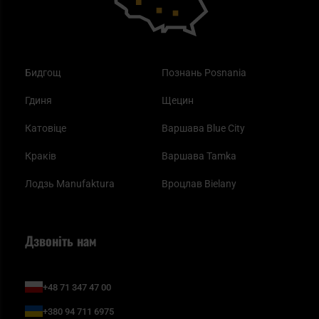
Бидгощ
Познань Posnania
Гдиня
Щецин
Катовіце
Варшава Blue City
Краків
Варшава Tamka
Лодзь Manufaktura
Вроцлав Bielany
Дзвоніть нам
+48 71 347 47 00
+380 94 711 6975