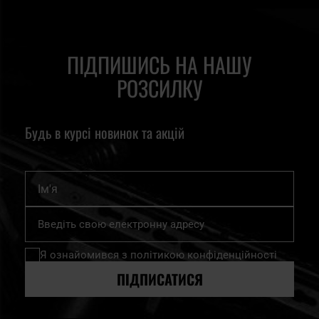
ПІДПИШИСЬ НА НАШУ
РОЗСИЛКУ
Будь в курсі новинок та акцій
Ім'я
Підпишіться
на
нашу
Я ознайомився з
політикою конфіденційності
розсилку
новин:
ПІДПИСАТИСЯ