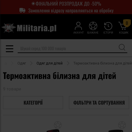
ФІНАЛЬНИЙ РОЗПРОДАЖ ДО -50%
Замовлення відразу направляються на обробку
0
АКАУНТ
БАЖАНЕ
ІСТОРІЯ
КОШИК
інка
Одяг
Одяг для дітей
Термоактивна білизна для дітей
Термоактивна білизна для дітей
9 товари
КАТЕГОРІЇ
ФІЛЬТРИ ТА СОРТУВАННЯ
Додати
До
до
д