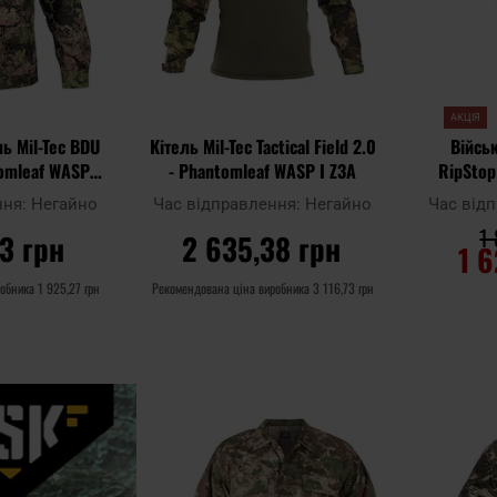
АКЦІЯ
ь Mil-Tec BDU
Кітель Mil-Tec Tactical Field 2.0
Військ
omleaf WASP I
- Phantomleaf WASP I Z3A
RipStop
A
ння:
Негайно
Час відправлення:
Негайно
Час від
1
3 грн
2 635,38 грн
1 6
робника
1 925,27 грн
Рекомендована ціна виробника
3 116,73 грн
ШИКА
ДО КОШИКА
Д
Додати
Додати до
Додати до
до
порівняння
порівняння
списку
уподобан