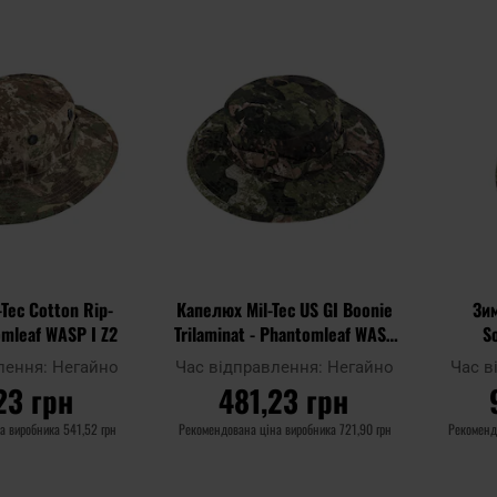
Додати
Додати
Додати до
Додати 
до
до
порівняння
порівнян
списку
списку
уподобань
уподобан
Tec Cotton Rip-
Капелюх Mil-Tec US GI Boonie
Зим
omleaf WASP I Z2
Trilaminat - Phantomleaf WASP
So
I Z3A
Ph
лення:
Негайно
Час відправлення:
Негайно
Час в
23 грн
481,23 грн
на виробника
541,52 грн
Рекомендована ціна виробника
721,90 грн
Рекоменд
КОШИКА
ДО КОШИКА