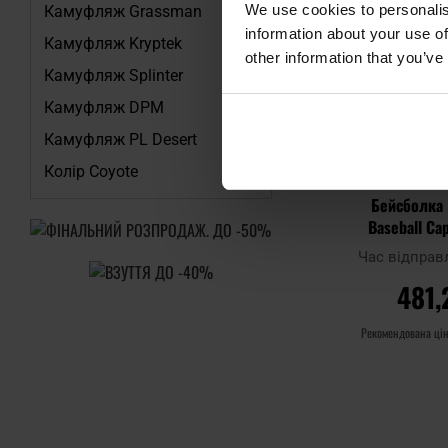
We use cookies to personalis
Камуфляж Grassman
information about your use of
Камуфляж Kryptek
other information that you’ve
Камуфляж Splinter
Камуфляж DPM
Камуфляж PL Desert
Колір Coyote
Бейсболка M
Baseball Ca
WAS
Час відправ
481,
Рекомендована ці
ДО 
Додати до