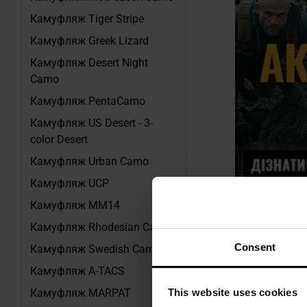
Камуфляж Tiger Stripe
Камуфляж Greek Lizard
Камуфляж Desert Night
Camo
Камуфляж PentaCamo
Камуфляж US Desert - 3-
color Desert
Камуфляж Urban Camo
Камуфляж UCP
Камуфляж MM14
Камуфляж Rhodesian Camo
Consent
Камуфляж Swedish Camo
Камуфляж A-TACS
This website uses cookies
Камуфляж MARPAT