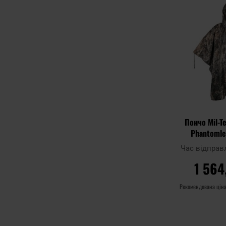
порівняння
Пончо Mil-Te
Phantomle
Час відправ
1 564
Рекомендована цін
ДО 