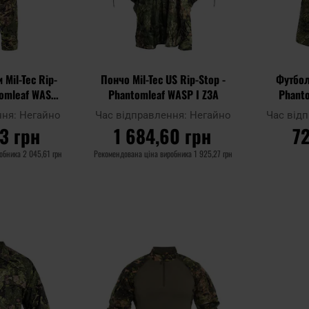
 Mil-Tec Rip-
Пончо Mil-Tec US Rip-Stop -
Футболк
omleaf WASP I
Phantomleaf WASP I Z3A
Phant
A
ння:
Негайно
Час відправлення:
Негайно
Час від
3 грн
1 684,60 грн
72
робника
2 045,61 грн
Рекомендована ціна виробника
1 925,27 грн
ШИКА
ДО КОШИКА
Д
Додати
Додати
Додати до
Додати до
до
до
порівняння
порівняння
списку
списку
уподобань
уподобань