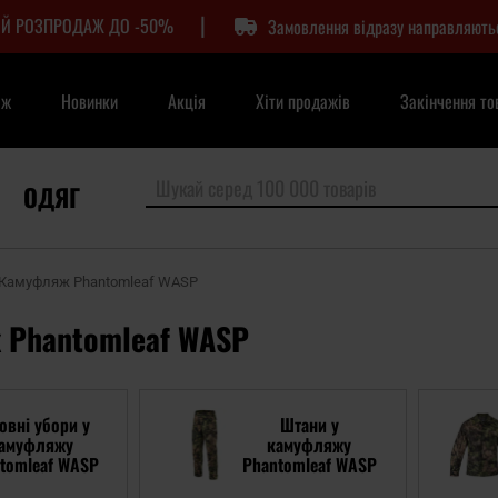
|
Й РОЗПРОДАЖ ДО -50%
Замовлення відразу направляють
аж
Новинки
Акція
Хіти продажів
Закінчення то
ОДЯГ
Камуфляж Phantomleaf WASP
 Phantomleaf WASP
овні убори у
Штани у
амуфляжу
камуфляжу
tomleaf WASP
Phantomleaf WASP