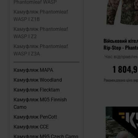
Phantomleaf WASP
Камуфляж Phantomleaf
WASP I Z1B
Камуфляж Phantomleaf
WASP I Z2
Військовий кітел
Камуфляж Phantomleaf
Rip-Stop - Phant
Z3
WASP I Z3A
Час відправле
1 804,9
Камуфляж MAPA
Камуфляж Woodland
Рекомендована ціна ви
Камуфляж Flecktarn
ДО КО
Камуфляж M05 Finnish
Camo
Додати до
Камуфляж PenCott
порівняння
Камуфляж CCE
Камуфляж M95 Czech Camo