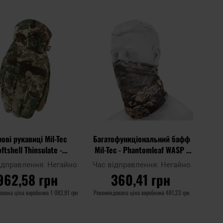
Додати
Додат
до
Додати до
до
до
ня
порівняння
списку
списку
ь
уподобань
уподоб
ові рукавиці Mil-Tec
Багатофункціональний бафф
ftshell Thinsulate -
Mil-Tec - Phantomleaf WASP I
antomleaf WASP I Z2
Z1B
ідправлення:
Негайно
Час відправлення:
Негайно
962,58 грн
360,41 грн
ована ціна виробника
1 082,91 грн
Рекомендована ціна виробника
481,23 грн
ДО КОШИКА
ДО КОШИКА