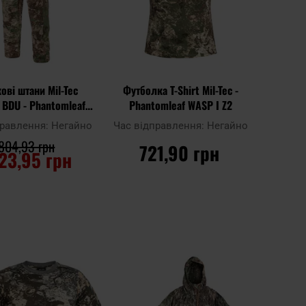
ові штани Mil-Tec
Футболка T-Shirt Mil-Tec -
 BDU - Phantomleaf
Phantomleaf WASP I Z2
WASP I Z2
правлення:
Негайно
Час відправлення:
Негайно
 804,93 грн
721,90 грн
23,95 грн
О КОШИКА
ДО КОШИКА
Додати
Додат
Додати до
до
до
порівняння
списку
списку
ь
уподобань
уподоб