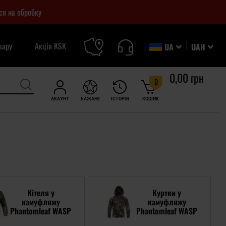
ся на обробку
вару
Акція KSK
UA
UAH
0,00 грн
0
АКАУНТ
БАЖАНЕ
ІСТОРІЯ
КОШИК
Кітеля у
Куртки у
камуфляжу
камуфляжу
Phantomleaf WASP
Phantomleaf WASP