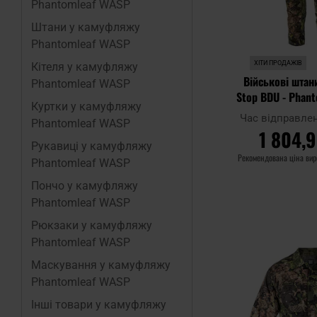
Phantomleaf WASP
Штани у камуфляжу
Phantomleaf WASP
ХІТИ ПРОДАЖІВ
Кітеля у камуфляжу
Військові штани
Phantomleaf WASP
Stop BDU - Phant
Куртки у камуфляжу
Z3
Час відправле
Phantomleaf WASP
1 804,9
Рукавиці у камуфляжу
Рекомендована ціна ви
Phantomleaf WASP
Пончо у камуфляжу
ДО КО
Phantomleaf WASP
Рюкзаки у камуфляжу
Додати до
Phantomleaf WASP
порівняння
Маскування у камуфляжу
Phantomleaf WASP
Інші товари у камуфляжу