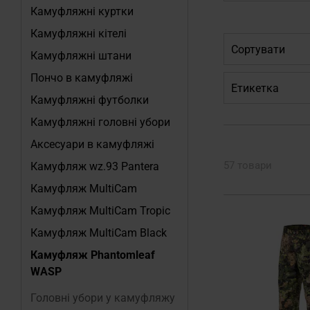
Камуфляжні куртки
Камуфляжні кітелі
Сортувати
Камуфляжні штани
Пончо в камуфляжі
Етикетка
Камуфляжні футболки
Камуфляжні головні убори
Аксесуари в камуфляжі
57 товари
Камуфляж wz.93 Pantera
Камуфляж MultiCam
Камуфляж MultiCam Tropic
Камуфляж MultiCam Black
Камуфляж Phantomleaf
WASP
Головні убори у камуфляжу