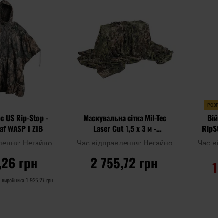
до
до
порівняння
порівнян
списку
списку
уподобань
уподобан
РОЗ
c US Rip-Stop -
Маскувальна сітка Mil-Tec
Вій
af WASP I Z1B
Laser Cut 1,5 x 3 м -
RipS
Phantomleaf WASP I Z3A
лення:
Негайно
Час відправлення:
Негайно
Час в
,26 грн
2 755,72 грн
1
а виробника
1 925,27 грн
КОШИКА
ДО КОШИКА