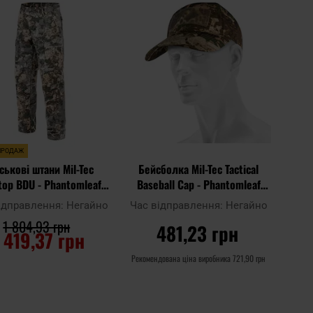
до
до
ня
порівняння
списку
списку
ь
уподобань
уподоб
ПРОДАЖ
ськові штани Mil-Tec
Бейсболка Mil-Tec Tactical
top BDU - Phantomleaf
Baseball Cap - Phantomleaf
WASP I Z1B
WASP I Z2
ідправлення:
Негайно
Час відправлення:
Негайно
1 804,93 грн
481,23 грн
 419,37 грн
Рекомендована ціна виробника
721,90 грн
ДО КОШИКА
ДО КОШИКА