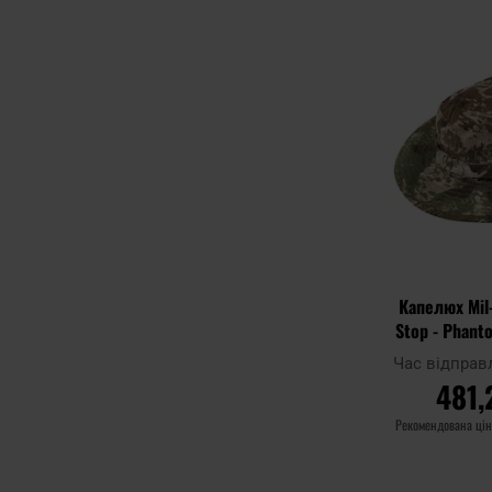
Додати до
порівняння
Капелюх Mil-
Stop - Phant
Час відправ
481,
Рекомендована ці
ДО 