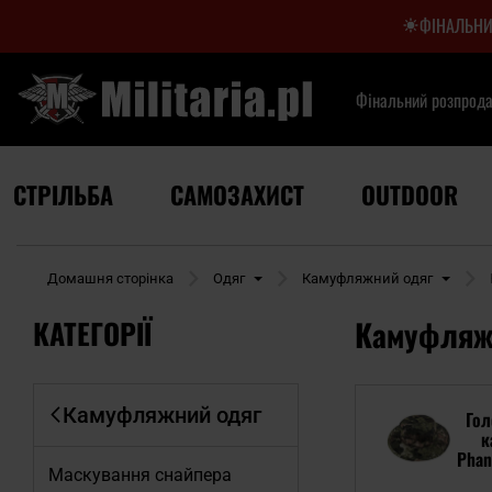
ФІНАЛЬНИ
Фінальний розпрод
СТРІЛЬБА
САМОЗАХИСТ
OUTDOOR
Домашня сторінка
Одяг
Камуфляжний одяг
КАТЕГОРІЇ
Камуфляж
Камуфляжний одяг
Гол
к
Phan
Маскування снайпера