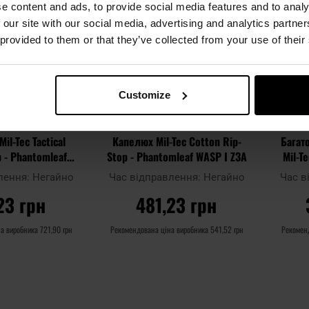
e content and ads, to provide social media features and to analy
уподобань
уподобан
 our site with our social media, advertising and analytics partn
 provided to them or that they’ve collected from your use of their
Customize
il-Tec Tactical
Капелюх Mil-Tec Cotton Rip-
Багат
p - Phantomleaf
Stop - Phantomleaf WASP I Z3A
Mil-T
P I Z3A
лення:
Негайно
Час відправлення:
Негайно
Час в
23 грн
481,23 грн
на виробника
721,90 грн
Рекомендована ціна виробника
541,52 грн
Рекомен
КОШИКА
ДО КОШИКА
Додати
Додати
Додати до
Додати 