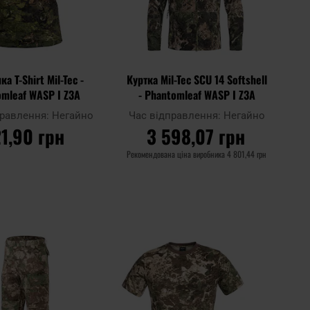
а T-Shirt Mil-Tec -
Куртка Mil-Tec SCU 14 Softshell
omleaf WASP I Z3A
- Phantomleaf WASP I Z3A
правлення:
Негайно
Час відправлення:
Негайно
1,90 грн
3 598,07 грн
Рекомендована ціна виробника
4 801,44 грн
О КОШИКА
ДО КОШИКА
Додати
Додати
Додати до
до
до
порівняння
списку
списку
уподобань
уподобан