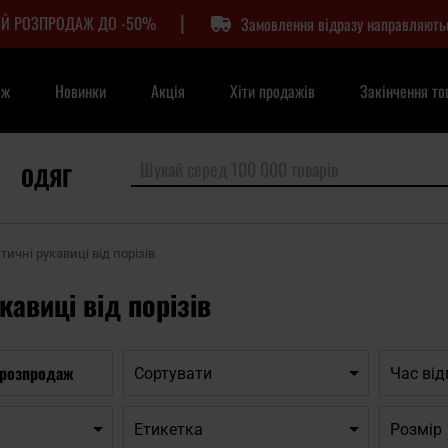
|
Й РОЗПРОДАЖ ДО -50%
Замовлення відразу направляють
аж
Новинки
Акція
Хіти продажів
Закінчення то
ОДЯГ
тичні рукавиці від порізів
кавиці від порізів
 розпродаж
Сортувати
Час ві
Етикетка
Розмір