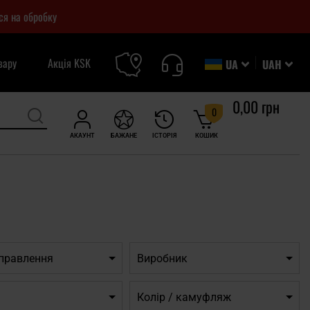
ся на обробку
вару
Акція KSK
UA
UAH
0,00 грн
0
АКАУНТ
БАЖАНЕ
ІСТОРІЯ
КОШИК
дправлення
Виробник
Колір / камуфляж