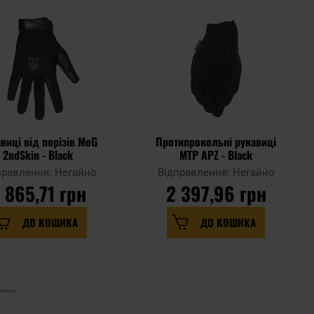
виці від порізів MoG
Протипрокольні рукавиці
2ndSkin - Black
MTP APZ - Black
правлення: Негайно
Відправлення: Негайно
 865,71 грн
2 397,96 грн
ДО КОШИКА
ДО КОШИКА