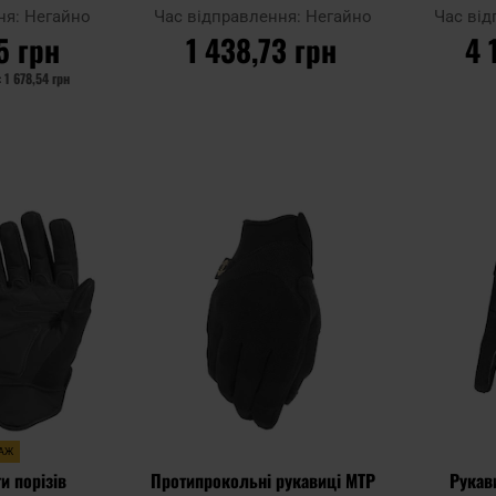
k
Black
Needlest
ня:
Негайно
Час відправлення:
Негайно
Час ві
5 грн
1 438,73 грн
4 
:
1 678,54 грн
ИКА
ДО КОШИКА
Д
Додати
Додати
Додати до
Додати до
до
до
порівняння
порівняння
списку
списку
уподобань
уподобань
ДАЖ
и порізів
Протипрокольні рукавиці MTP
Рукав