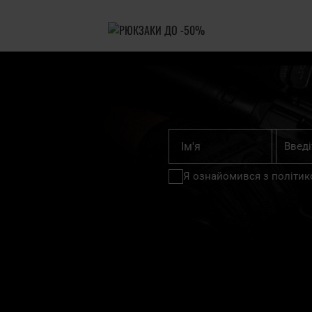
Підпишіт
Ім'я
на
нашу
Я ознайомився з
політик
розсилку
новин: