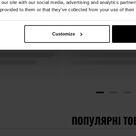
 our site with our social media, advertising and analytics partn
 provided to them or that they’ve collected from your use of their
Рукавиці проти порізів Mechanix
Рукавиці проти порізі
Wear Pursuit D5 - Black
Storm Anti-Cut - Black
2 045,61 грн
1 624,43 грн
1 80
Customize
ПОПУЛЯРНІ ТО