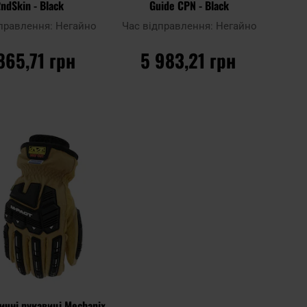
ndSkin - Black
Guide CPN - Black
дправлення:
Негайно
Час відправлення:
Негайно
865,71 грн
5 983,21 грн
О КОШИКА
ДО КОШИКА
Додати
Додати до
до
порівняння
списку
ь
уподобань
ичні рукавиці Mechanix