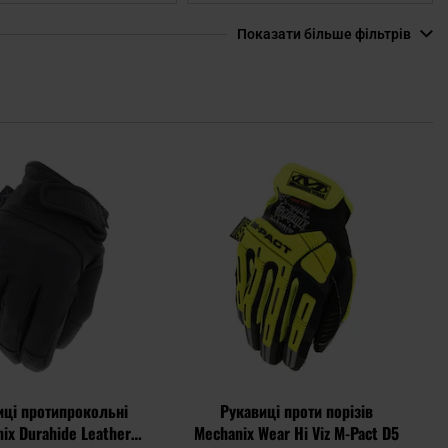
Показати більше фільтрів
Додати
Дода
до
до
списку
спис
уподобань
упод
иці протипрокольні
Рукавиці проти порізів
ix Durahide Leather
Mechanix Wear Hi Viz M-Pact D5