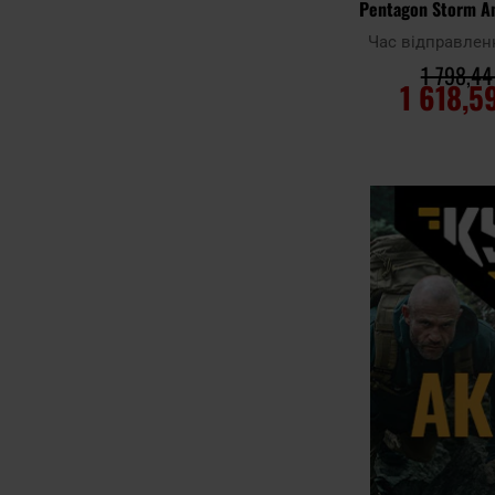
Pentagon Storm An
Час відправлен
1 798,44
1 618,5
ДО КОШ
Додати до
порівняння