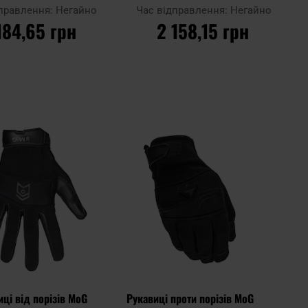
ick Law Enforcement -
дправлення:
Негайно
Час відправлення:
Негайно
Black
184,65 грн
2 158,15 грн
О КОШИКА
ДО КОШИКА
Додати
Додати
Додати до
до
до
порівняння
списку
списку
уподобань
уподоб
иці від порізів MoG
Рукавиці проти порізів MoG