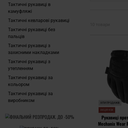
Тактичні рукавиці в
камуфляжі
Тактичні кевларові рукавиці
10 товари
Тактичні рукавиці без
пальців
Тактичні рукавиці з
захисними накладками
Тактичні рукавиці з
утепленням
Тактичні рукавиці за
кольором
Тактичні рукавиці за
виробником
ХІТИ ПРОДАЖІВ
АКЦІЯ KSK
Рукавиці прот
Mechanix Wear P