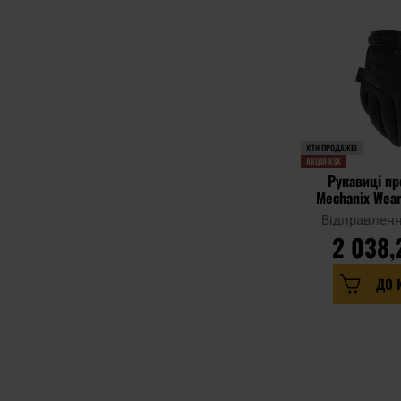
ХІТИ ПРОДАЖІВ
АКЦІЯ KSK
Рукавиці пр
Mechanix Wear
Bla
Відправленн
2 038,
ДО 