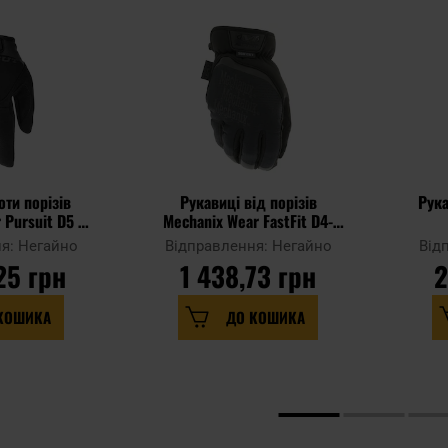
оти порізів
Рукавиці від порізів
Рука
 Pursuit D5 -
Mechanix Wear FastFit D4-
ck
360 - Covert Black
я: Негайно
Відправлення: Негайно
Від
25 грн
1 438,73 грн
2
КОШИКА
ДО КОШИКА