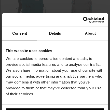
уподобань
уп
Немає в наявності
Немає в наявності
Consent
Details
About
ФІНАЛЬНИЙ РОЗПРОДАЖ
Жіночий рюкзак Highlander
Жіночий рюкзак Highlander
Outdoor Vega 25 л - Teal
Outdoor Ivar Rucksack 38 л -
This website uses cookies
Haar Grey
Час відправлення:
Немає в
Час відправлення:
Немає в
We use cookies to personalise content and ads, to
наявності
наявності
provide social media features and to analyse our traffic.
3 359,81 грн
2 996,39 грн
4 801,44 грн
We also share information about your use of our site with
Рекомендована ціна
our social media, advertising and analytics partners who
виробника
3 598,07 грн
may combine it with other information that you’ve
provided to them or that they’ve collected from your use
ПОВІДОМИТИ ПРО
ПОВІДОМИТИ ПРО
НАЯВНІСТЬ
НАЯВНІСТЬ
of their services.
Додати
До