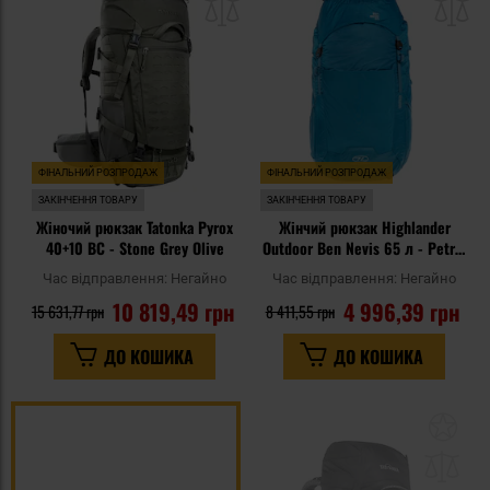
списку
сп
уподобань
уп
ФІНАЛЬНИЙ РОЗПРОДАЖ
ФІНАЛЬНИЙ РОЗПРОДАЖ
ЗАКІНЧЕННЯ ТОВАРУ
ЗАКІНЧЕННЯ ТОВАРУ
Жіночий рюкзак Tatonka Pyrox
Жінчий рюкзак Highlander
40+10 BC - Stone Grey Olive
Outdoor Ben Nevis 65 л - Petrol
Blue
Час відправлення:
Негайно
Час відправлення:
Негайно
10 819,49 грн
4 996,39 грн
15 631,77 грн
8 411,55 грн
ДО КОШИКА
ДО КОШИКА
До
до
спи