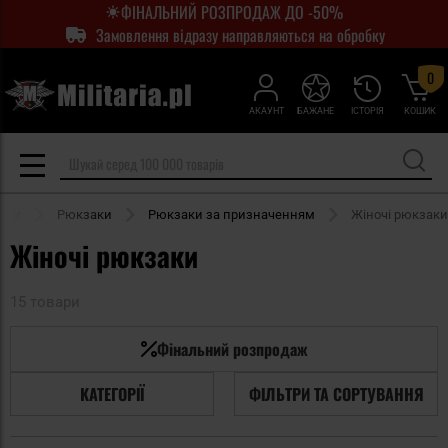
ФІНАЛЬНИЙ РОЗПРОДАЖ ДО -50%
Замовлення відразу направляються на обробку
0
АКАУНТ
БАЖАНЕ
ІСТОРІЯ
КОШИК
door
Рюкзаки
Рюкзаки за призначенням
Жіночі рюкзаки
Жіночі рюкзаки
15 товари
Фінальний розпродаж
КАТЕГОРІЇ
ФІЛЬТРИ ТА СОРТУВАННЯ