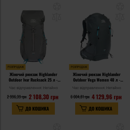
Додати
До
до
д
списку
сп
уподобань
уп
РОЗПРОДАЖ
РОЗПРОДАЖ
Жіночий рюкзак Highlander
Жіночий рюкзак Highlander
Outdoor Ivar Rucksack 25 л -
Outdoor Vega Women 40 л -
Haar Grey
Graphite
Час відправлення:
Негайно
Час відправлення:
Негайно
2 108,30 грн
4 129,96 грн
2 996,39 грн
6 004,81 грн
ДО КОШИКА
ДО КОШИКА
Додати
До