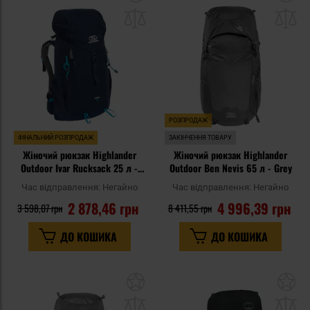
до
д
списку
сп
уподобань
уп
РОЗПРОДАЖ
ФІНАЛЬНИЙ РОЗПРОДАЖ
ЗАКІНЧЕННЯ ТОВАРУ
Жіночий рюкзак Highlander
Жіночий рюкзак Highlander
Outdoor Ivar Rucksack 25 л -
Outdoor Ben Nevis 65 л - Grey
Navy Blue
Час відправлення:
Негайно
Час відправлення:
Негайно
2 878,46 грн
4 996,39 грн
3 598,07 грн
8 411,55 грн
ДО КОШИКА
ДО КОШИКА
Додати
До
до
д
списку
сп