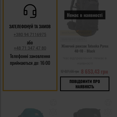
уп
Немає в наявності
ЗАТЕЛЕФОНУЙ ТА ЗАМОВ
ФІНАЛЬНИЙ РОЗПРОДАЖ
+380 94 7116975
ЗАКІНЧЕННЯ ТОВАРУ
або
Жіночий рюкзак Tatonka Pyrox
+48 71 347 47 80
40+10 - Black
Телефонні замовлення
Час відправлення:
Немає в
приймаються до: 16:00
наявності
8 653,43 грн
12 021,66 грн
ПОВІДОМИТИ ПРО
НАЯВНІСТЬ
Додати
До
до
д
списку
сп