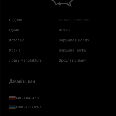
Бидгощ
Познань Posnania
Гдиня
Щецин
Катовіце
Варшава Blue City
Краків
Варшава Tamka
Лодзь Manufaktura
Вроцлав Bielany
Дзвоніть нам
+48 71 347 47 00
+380 94 711 6975