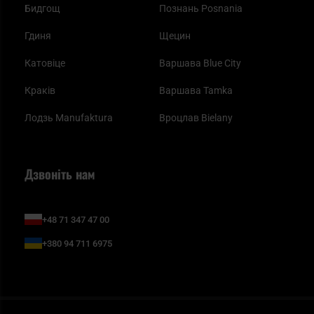
Бидгощ
Познань Posnania
Гдиня
Щецин
Катовіце
Варшава Blue City
Краків
Варшава Tamka
Лодзь Manufaktura
Вроцлав Bielany
Дзвоніть нам
+48 71 347 47 00
+380 94 711 6975