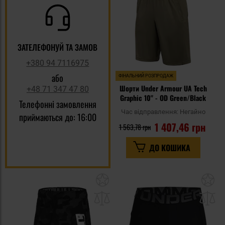
уп
ЗАТЕЛЕФОНУЙ ТА ЗАМОВ
+380 94 7116975
або
ФІНАЛЬНИЙ РОЗПРОДАЖ
Шорти Under Armour UA Tech
+48 71 347 47 80
Graphic 10" - OD Green/Black
Телефонні замовлення
Час відправлення:
Негайно
приймаються до: 16:00
1 407,46 грн
1 563,78 грн
ДО КОШИКА
Додати
До
до
д
списку
сп
уподобань
уп