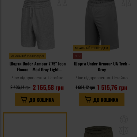
списку
сп
уподобань
уп
ФІНАЛЬНИЙ РОЗПРОДАЖ
ФІНАЛЬНИЙ РОЗПРОДАЖ
ЛІТО
Шорти Under Armour 7.75" Icon
Шорти Under Armour UA Tech -
Fleece - Mod Gray Light
Grey
Heather/White
Час відправлення:
Негайно
Час відправлення:
Негайно
2 165,58 грн
1 515,76 грн
2 406,14 грн
1 684,12 грн
ДО КОШИКА
ДО КОШИКА
До
до
спи