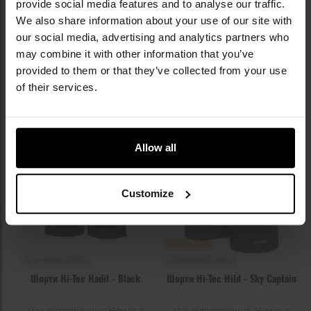
962,09 грн
provide social media features and to analyse our traffic.
Рекомендована ціна
We also share information about your use of our site with
виробника
1 082,91 грн
our social media, advertising and analytics partners who
ДО КОШИКА
may combine it with other information that you’ve
ПОВІДОМИТИ ПРО
provided to them or that they’ve collected from your use
НАЯВНІСТЬ
of their services.
Додати
До
до
д
списку
сп
Allow all
уподобань
уп
Customize
Немає в наявності
Немає в наявності
РОЗПРОДАЖ
ЗАКІНЧЕННЯ ТОВАРУ
ЗАКІНЧЕННЯ ТОВАРУ
Шорти Hi-Tec Hadil - Black
Шорти Hi-Tec Hild - Sky Captain
Час відправлення:
Немає в
Час відправлення:
Немає в