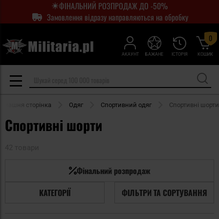
ФІНАЛЬНИЙ РОЗПРОДАЖ ДО -50%
Замовлення відразу направляються на обробку
0
АКАУНТ
БАЖАНЕ
ІСТОРІЯ
КОШИК
омашня сторінка
Одяг
Спортивний одяг
Спортивні шорти
Спортивні шорти
42 товари
Фінальний розпродаж
КАТЕГОРІЇ
ФІЛЬТРИ ТА СОРТУВАННЯ