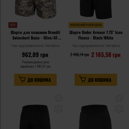
ЛІТО
ФІНАЛЬНИЙ РОЗПРОДАЖ
Шорти для плавання Brandit
Шорти Under Armour 7.75" Icon
Swimshort Basic - Olive/AT-
Fleece - Black/White
Digital
Час відправлення:
Негайно
Час відправлення:
Негайно
962,09 грн
2 165,58 грн
2 406,14 грн
Рекомендована ціна
виробника
1 082,91 грн
ДО КОШИКА
ДО КОШИКА
Додати
До
до
д
списку
сп
уподобань
уп