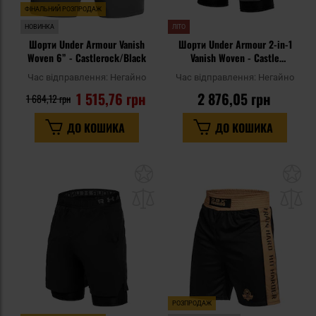
ФІНАЛЬНИЙ РОЗПРОДАЖ
НОВИНКА
ЛІТО
Шорти Under Armour Vanish
Шорти Under Armour 2-in-1
Woven 6” - Castlerock/Black
Vanish Woven - Castle
Rock/Black
Час відправлення:
Негайно
Час відправлення:
Негайно
1 515,76 грн
2 876,05 грн
1 684,12 грн
ДО КОШИКА
ДО КОШИКА
Додати
До
до
д
списку
сп
уподобань
уп
РОЗПРОДАЖ