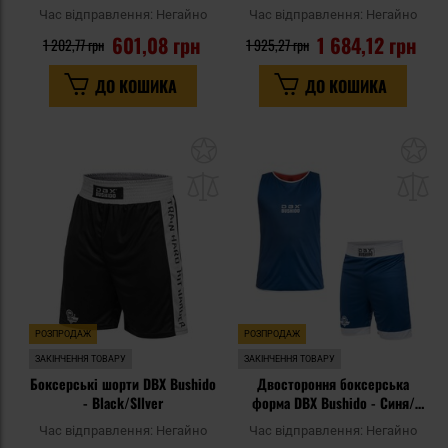
Час відправлення:
Негайно
Час відправлення:
Негайно
601,08 грн
1 684,12 грн
1 202,77 грн
1 925,27 грн
ДО КОШИКА
ДО КОШИКА
Додати
До
до
д
списку
сп
уподобань
уп
РОЗПРОДАЖ
РОЗПРОДАЖ
ЗАКІНЧЕННЯ ТОВАРУ
ЗАКІНЧЕННЯ ТОВАРУ
Боксерські шорти DBX Bushido
Двостороння боксерська
- Black/SIlver
форма DBX Bushido - Синя/
Червона
Час відправлення:
Негайно
Час відправлення:
Негайно