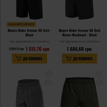
ФІНАЛЬНИЙ РОЗПРОДАЖ
Шорти Under Armour UA Tech -
Шорти Under Armour UA Tech
Black
Woven Wordmark - Black
Час відправлення:
Негайно
Час відправлення:
Негайно
1 515,76 грн
1 684,60 грн
1 684,12 грн
ДО КОШИКА
ДО КОШИКА
Додати
До
до
д
списку
сп
уподобань
уп