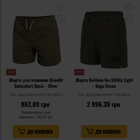
Додати
До
до
д
списку
сп
уподобань
уп
ЛІТО
ЛІТО
Шорти для плавання Brandit
Шорти Helikon-Tex Utility Light
Swimshort Basic - Olive
- Taiga Green
Час відправлення:
Негайно
Час відправлення:
Негайно
962,09 грн
2 996,39 грн
Рекомендована ціна
виробника
1 082,91 грн
ДО КОШИКА
ДО КОШИКА