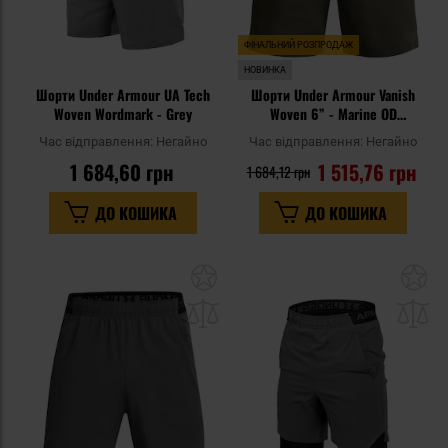
ФІНАЛЬНИЙ РОЗПРОДАЖ
НОВИНКА
Шорти Under Armour UA Tech
Шорти Under Armour Vanish
Woven Wordmark - Grey
Woven 6” - Marine OD
Green/Black
Час відправлення:
Негайно
Час відправлення:
Негайно
1 684,60 грн
1 515,76 грн
1 684,12 грн
ДО КОШИКА
ДО КОШИКА
Додати
До
до
д
списку
сп
уподобань
уп