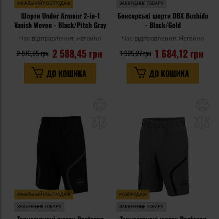
ФІНАЛЬНИЙ РОЗПРОДАЖ
ЗАКІНЧЕННЯ ТОВАРУ
Шорти Under Armour 2-in-1
Боксерські шорти DBX Bushido
Vanish Woven - Black/Pitch Gray
- Black/Gold
Час відправлення:
Негайно
Час відправлення:
Негайно
2 588,45 грн
1 684,12 грн
2 876,05 грн
1 925,27 грн
ДО КОШИКА
ДО КОШИКА
Додати
До
до
д
списку
сп
уподобань
уп
ФІНАЛЬНИЙ РОЗПРОДАЖ
РОЗПРОДАЖ
ЗАКІНЧЕННЯ ТОВАРУ
ЗАКІНЧЕННЯ ТОВАРУ
Термоактивні шорти Pentagon
Термоактивні шорти Pentagon