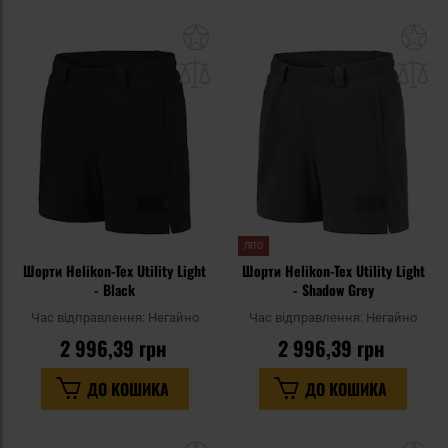
Додати
До
до
д
списку
сп
уподобань
уп
ЛІТО
Шорти Helikon-Tex Utility Light
Шорти Helikon-Tex Utility Light
- Black
- Shadow Grey
Час відправлення:
Негайно
Час відправлення:
Негайно
2 996,39 грн
2 996,39 грн
ДО КОШИКА
ДО КОШИКА