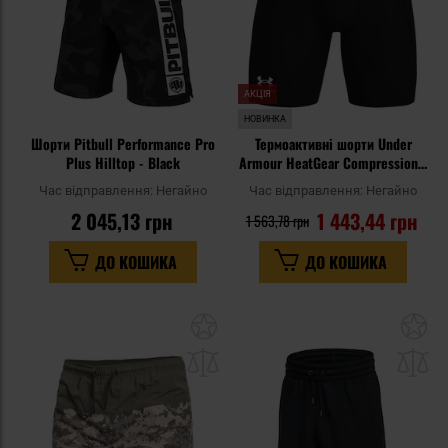
АКЦІЯ
НОВИНКА
Шорти Pitbull Performance Pro
Термоактивні шорти Under
Plus Hilltop - Black
Armour HeatGear Compression -
Black/White
Час відправлення:
Негайно
Час відправлення:
Негайно
2 045,13 грн
1 443,44 грн
1 563,78 грн
ДО КОШИКА
ДО КОШИКА
Додати
До
до
д
списку
сп
уподобань
уп