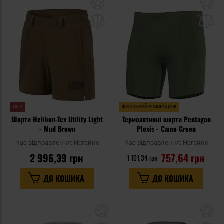
Додати
До
до
д
списку
сп
уподобань
уп
ЛІТО
ФІНАЛЬНИЙ РОЗПРОДАЖ
Шорти Helikon-Tex Utility Light
Термоактивні шорти Pentagon
- Mud Brown
Plexis - Camo Green
Час відправлення:
Негайно
Час відправлення:
Негайно
2 996,39 грн
757,64 грн
1 191,34 грн
ДО КОШИКА
ДО КОШИКА
Додати
До
до
д