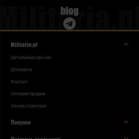
жінок, які займаються спортом. Чудово підходять для
числі як одяг для спортзалу.
Blog
занять фітнесом, пілатесом та йогою. Підкресліть свій
стиль мілітарі, оскільки вони доступні в камуфляжній
версії. Ідеальні для формування силуету. Незалежно від
того, чим ви займаєтеся, в цьому розділі ви обов'язково
знайдете одяг, який відповідатиме вашим потребам.
Запрошуємо вас ознайомитися з пропозицією.
Детальніше про нас
Допомога
Контакт
Оптовий продаж
Силові структури
Покупки
Доставляємо в Україну!