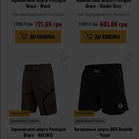
Draco - Black
Draco - Cinder Grey
Час відправлення:
Негайно
Час відправлення:
Негайно
721,66 грн
601,08 грн
1 202,77 грн
1 202,77 грн
ДО КОШИКА
ДО КОШИКА
Додати
До
до
д
списку
сп
уподобань
уп
РОЗПРОДАЖ
РОЗПРОДАЖ
ЗАКІНЧЕННЯ ТОВАРУ
ЗАКІНЧЕННЯ ТОВАРУ
Термоактивні шорти Pentagon
Тренувальні шорти DBX Bushido
Draco - RAL7013
- Чорні