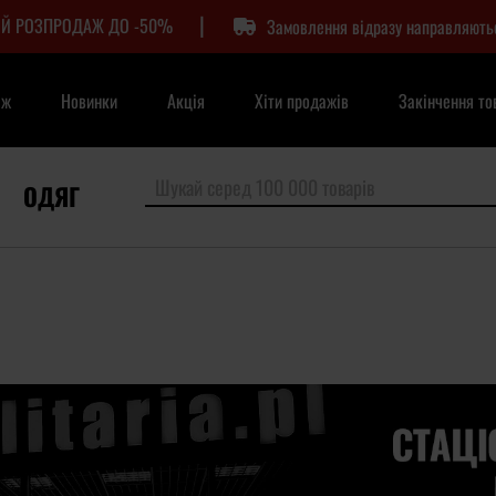
|
Й РОЗПРОДАЖ ДО -50%
Замовлення відразу направляють
аж
Новинки
Акція
Хіти продажів
Закінчення то
ОДЯГ