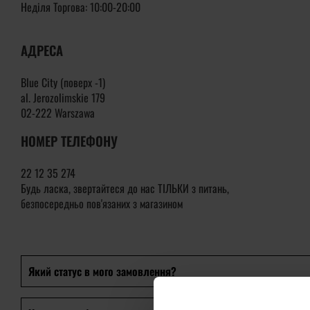
Неділя Торгова:
10:00-20:00
АДРЕСА
Blue City (поверх -1)
al. Jerozolimskie 179
02-222 Warszawa
НОМЕР ТЕЛЕФОНУ
22 12 35 274
Будь ласка, звертайтеся до нас ТІЛЬКИ з питань,
безпосередньо пов'язаних з магазином
Який статус в мого замовлення?