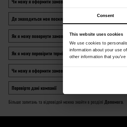
Чи можу я оформити замовлення з доставкою в Україну?
Consent
Де знаходиться моя посилка?
This website uses cookies
Як я можу повернути замовлення?
We use cookies to personalis
information about your use of
Як я можу перевірити термін доставки?
other information that you’ve
Чи можу я оформити замовлення по телефону?
Перевірте дані компанії
Більше запитань та відповідей можна знайти в розділі
Допомога
.