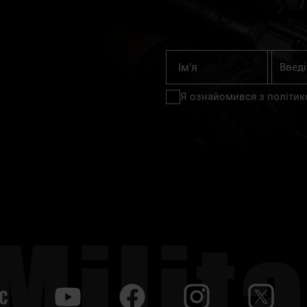
Підпишіт
Ім'я
на
нашу
Я ознайомився з
політик
розсилку
новин:
С
y
f
i
t
tt