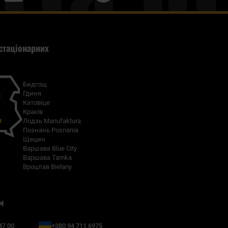
стаціонарних
Бидгощ
Гдиня
Катовіце
Краків
Лодзь Manufaktura
Познань Posnania
Щецин
Варшава Blue City
Варшава Tamka
Вроцлав Bielany
м
47 00
+380 94 711 6975