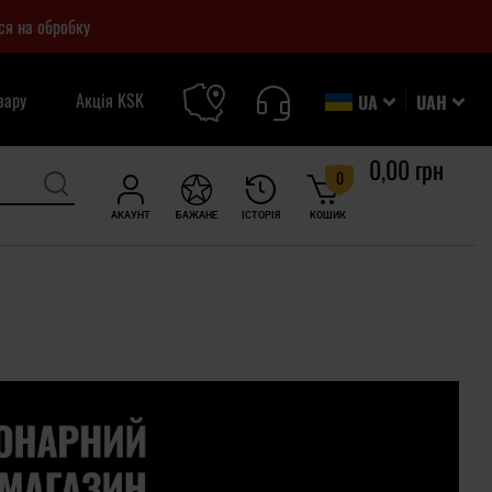
ся на обробку
вару
Акція KSK
UA
UAH
0,00 грн
0
АКАУНТ
БАЖАНЕ
ІСТОРІЯ
КОШИК