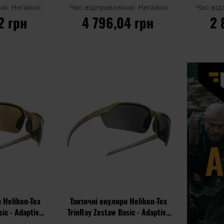
oked
Black/Orange Revo
ня:
Негайно
Час відправлення:
Негайно
Час ві
2 грн
4 796,04 грн
2 
ИКА
ДО КОШИКА
Д
Додати
Додати
Додати до
Додати до
до
до
порівняння
порівняння
списку
списку
уподобань
уподобань
 Helikon-Tex
Тактичні окуляри Helikon-Tex
sic - Adaptive
TrinRay Zestaw Basic - Adaptive
rown
Green/Smoked