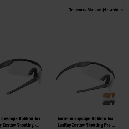
Показати більше фільтрів
Додати
Дода
до
до
списку
спис
уподобань
упод
і окуляри Helikon-Tex
Тактичні окуляри Helikon-Tex
y Zestaw Shooting -
LanRay Zestaw Shooting Pro -