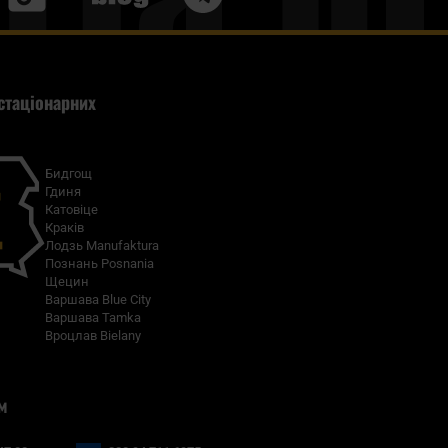
стаціонарних
Бидгощ
Гдиня
Катовіце
Краків
Лодзь Manufaktura
Познань Posnania
Щецин
Варшава Blue City
Варшава Tamka
Вроцлав Bielany
м