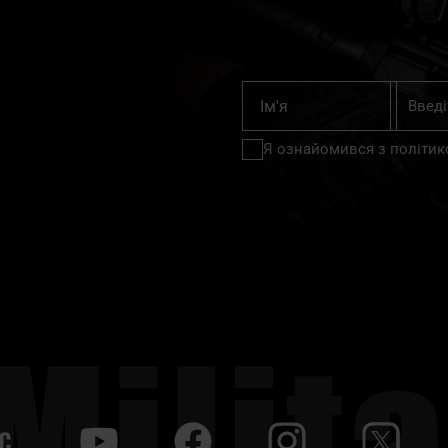
Підпишіт
Ім'я
на
нашу
Я ознайомився з
політик
розсилку
новин:
С
y
f
i
t
tt