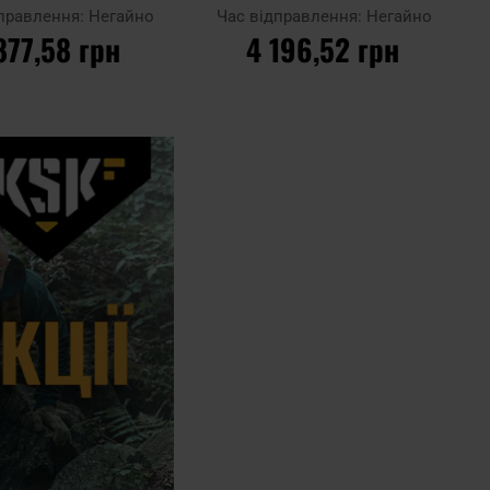
Black/Clear
Black/Clear
дправлення:
Негайно
Час відправлення:
Негайно
877,58 грн
4 196,52 грн
О КОШИКА
ДО КОШИКА
Додати до
порівняння