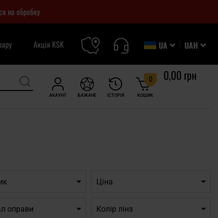
ся на обробку
вару
Акція KSK
UA
UAH
0,00 грн
0
АКАУНТ
БАЖАНЕ
ІСТОРІЯ
КОШИК
ик
Ціна
ал оправи
Колір лінз