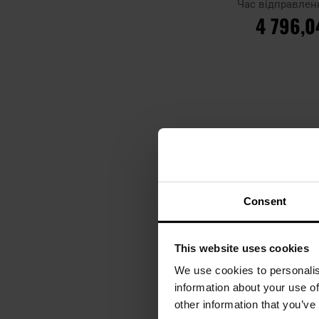
Час відправлен
4 796,0
ДО КОШ
Додати до
порівняння
Показувати на ко
Consent
This website uses cookies
We use cookies to personalis
information about your use of
other information that you’ve