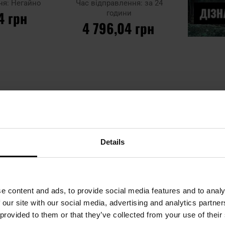
ня:
Негайно
Час відправлення:
за 24
4 грн
години
4 796,04 грн
ИКА
ДО КОШИКА
Додати до
порівняння
жній сторінц
Details
ОСТАННІ ВІД
e content and ads, to provide social media features and to analy
 our site with our social media, advertising and analytics partn
 provided to them or that they’ve collected from your use of their
Тактичні окуляри Helikon-Tex
Тактичні окуляри Heli