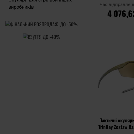
Black/Sm
Час відправлен
виробників
4 076,6
ДО КОШ
Додати до
порівняння
Тактичні окуляри
TrinRay Zestaw Ba
Green/B