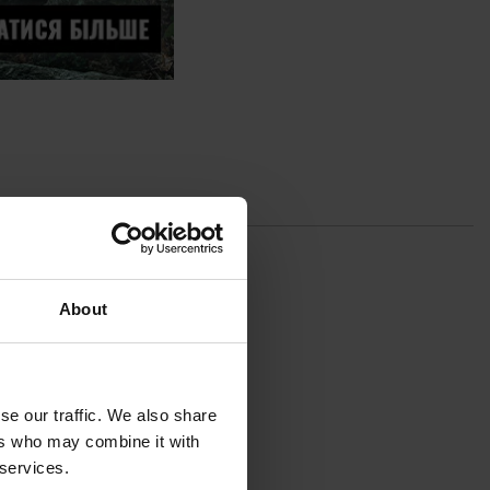
About
ГУКИ
se our traffic. We also share
ers who may combine it with
 services.
kon-Tex