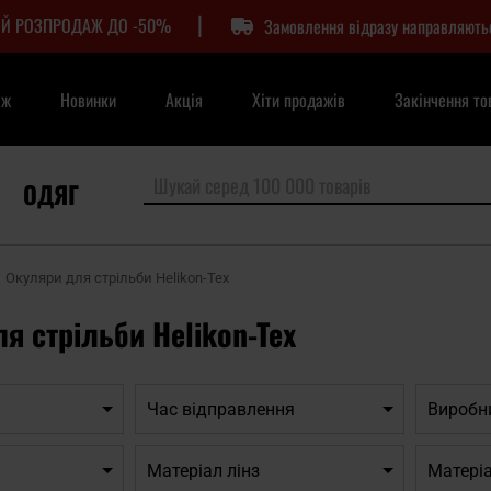
|
Й РОЗПРОДАЖ ДО -50%
Замовлення відразу направляють
аж
Новинки
Акція
Хіти продажів
Закінчення то
ОДЯГ
Окуляри для стрільби Helikon-Tex
я стрільби Helikon-Tex
Час відправлення
Виробн
Матеріал лінз
Матері