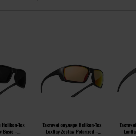
Додати
Додати
до
до
списку
списку
уподобань
уподобань
 Helikon-Tex
Тактичні окуляри Helikon-Tex
Тактичн
w Basic –
LoxRay Zestaw Polarized –
LanRa