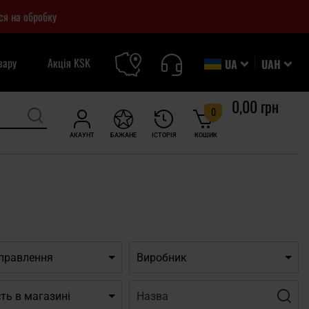
ся на обробку
вару
Акція KSK
UA
UAH
0,00 грн
0
АКАУНТ
БАЖАНЕ
ІСТОРІЯ
КОШИК
дправлення
Виробник
Назва:
Фільт
ть в магазині