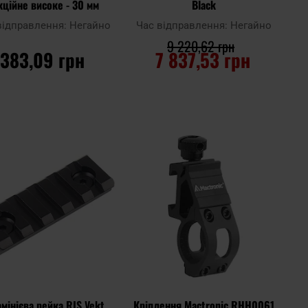
кційне високе - 30 мм
Black
відправлення:
Негайно
Час відправлення:
Негайно
9 220,62 грн
383,09 грн
7 837,53 грн
ДО КОШИКА
ДО КОШИКА
Додати
Дода
до
Додати до
до
до
ння
порівняння
списку
спис
ь
уподобань
упод
мінієва рейка RIS Vekt
Кріплення Mactronic RHH0061