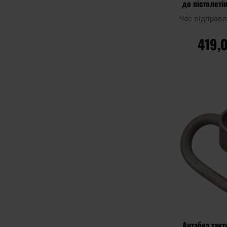
до пістолетів
Час відправ
419,
ДО К
Додати до
порівняння
Антабка так