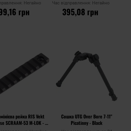
дправлення:
Негайно
Час відправлення:
Негайно
99,16 грн
395,08 грн
О КОШИКА
ДО КОШИКА
Додати
Дода
Додати до
до
до
порівняння
списку
спис
ь
уподобань
упод
мінієва рейка RIS Vekt
Сошка UTG Over Bore 7-11"
se SCRAAM-53 M-LOK - 9
Picatinny - Black
слотів