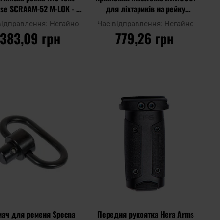
se SCRAAM-52 M-LOK - 5
для ліхтариків на рейку
слотів
Picatinny - Black
відправлення:
Негайно
Час відправлення:
Негайно
383,09 грн
779,26 грн
ДО КОШИКА
ДО КОШИКА
Додати
Дода
до
Додати до
до
до
ння
порівняння
списку
спис
ь
уподобань
упод
мач для ременя Specna
Передня рукоятка Hera Arms