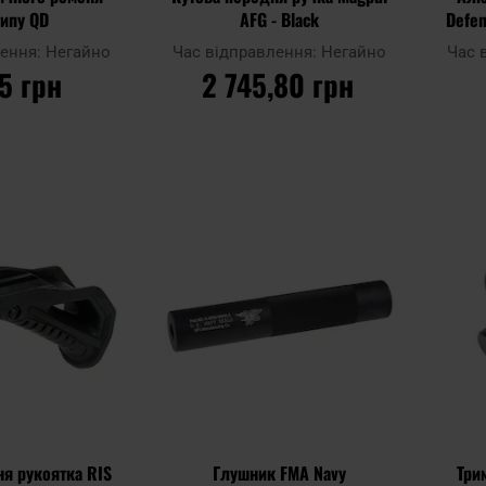
типу QD
AFG - Black
Defen
лення:
Негайно
Час відправлення:
Негайно
Час 
15 грн
2 745,80 грн
ОШИКА
ДО КОШИКА
Додати
Додати
Додати до
Додати 
до
до
порівняння
порівня
списку
списку
уподобань
уподобан
ня рукоятка RIS
Глушник FMA Navy
Три