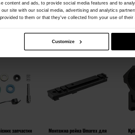
e content and ads, to provide social media features and to analy
- Black
Protection спрей 400 мл
Pr
 our site with our social media, advertising and analytics partn
лення:
Негайно
Час відправлення:
Негайно
Час 
 provided to them or that they’ve collected from your use of their
,63 грн
419,06 грн
ОШИКА
ДО КОШИКА
Customize
Додати
Додати
Додати до
Додати 
до
до
порівняння
порівня
списку
списку
уподобань
уподобан
існих запчастин
Монтажна рейка Umarex для
Крі