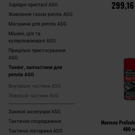
299,16
Зарядні пристрої ASG
Живлення газом реплік ASG
Магазини для реплік ASG
ДО КОШ
Мішені, цілі та
кулеуловлювачі ASG
Додати до
порівняння
Прицільні пристосування
ASG
Тюнінг, запчастини для
реплік ASG
Внутрішні частини ASG
Зовнішні частини ASG
Захисні аксесуари ASG
Тактичне спорядження
Мастило ProTech
400 м
Тактичні ліхтарики ASG