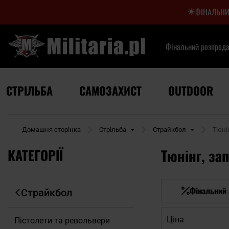
ФІНАЛЬНИ
Фінальний розпрод
СТРІЛЬБА
САМОЗАХИСТ
OUTDOOR
Домашня сторінка
Стрільба
Страйкбол
Тюні
КАТЕГОРІЇ
Тюнінг, за
Фінальний
Страйкбол
Ціна
Пістолети та револьвери