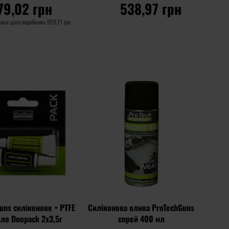
79,02 грн
538,97 грн
ана ціна виробника
959,11 грн
О КОШИКА
ДО КОШИКА
Додати
Додати
Додати до
до
до
порівняння
списку
списку
уподобань
уподоб
uns силіконове + PTFE
Силіконова олива ProTechGuns
ло Duopack 2х3,5г
спрей 400 мл