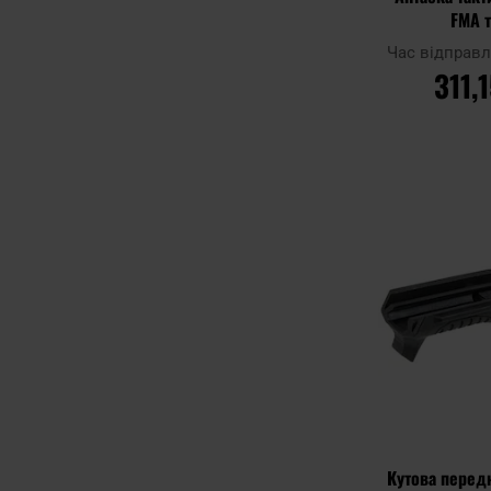
FMA 
Час відправ
311,
ДО К
Додати до
порівняння
Кутова перед