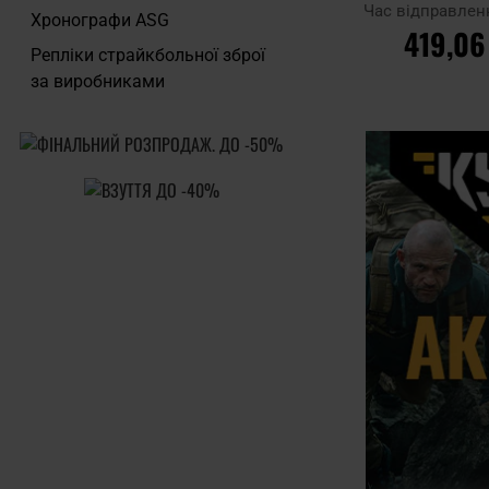
Час відправлен
Хронографи ASG
419,06
Репліки страйкбольної зброї
за виробниками
ДО КОШ
Додати до
порівняння