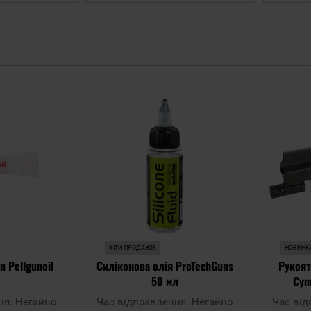
Додати
Додати
до
до
списку
списку
уподобань
уподобань
ХІТИ ПРОДАЖІВ
НОВИНК
 Pellgunoil
Силіконова олія ProTechGuns
Рукоят
50 мл
Cym
ня:
Негайно
Час відправлення:
Негайно
Час ві