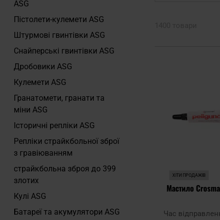
ASG
Пістолети-кулемети ASG
1400 товари
Штурмові гвинтівки ASG
Снайперські гвинтівки ASG
Дробовики ASG
Кулемети ASG
Гранатомети, гранати та
міни ASG
Історичні репліки ASG
Репліки страйкбольної зброї
з гравіюванням
страйкбольна зброя до 399
ХІТИ ПРОДАЖІВ
злотих
Мастило Crosman
Кулі ASG
Батареї та акумулятори ASG
Час відправлен