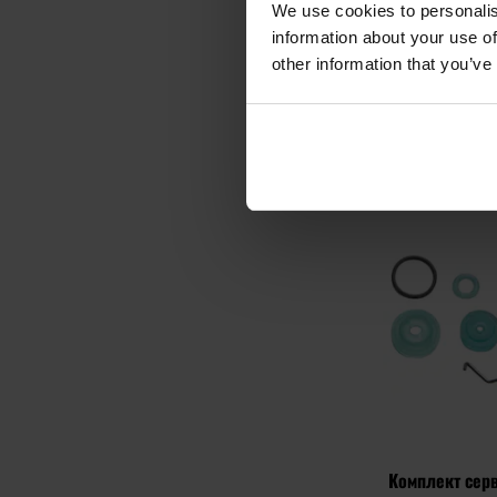
We use cookies to personalis
BP24 
information about your use of
Час відправ
other information that you’ve
1 558
ДО К
Додати до
порівняння
Комплект серв