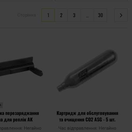
You're currently reading page
1
2
3
30
Сторінка
Сторінка
Сторінка
Сторінка
Сторінка
Наступне
Додати
Дода
до
до
списку
спис
уподобань
упод
А
ка перезаряджання
Картридж для обслуговування
a для реплік AK
та очищення CO2 ASG - 5 шт.
дправлення:
Негайно
Час відправлення:
Негайно