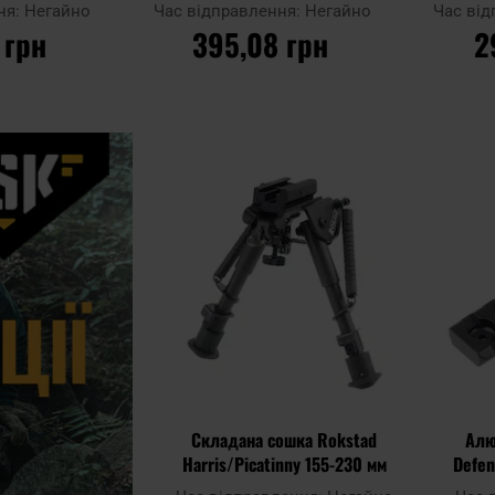
ProTechGuns з MoS2 400 мл
ня:
Негайно
Час відправлення:
Негайно
Час ві
 грн
395,08 грн
2
ИКА
ДО КОШИКА
Д
Додати
Додати до
Додати до
до
порівняння
порівняння
списку
уподобан
Складана сошка Rokstad
Алю
Harris/Picatinny 155-230 мм
Defen