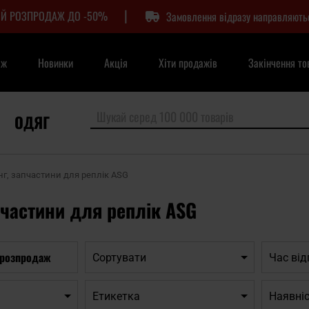
|
Й РОЗПРОДАЖ ДО -50%
Замовлення відразу направляють
аж
Новинки
Акція
Хіти продажів
Закінчення то
ОДЯГ
нг, запчастини для реплік ASG
пчастини для реплік ASG
 розпродаж
Сортувати
Час ві
Етикетка
Наявніс