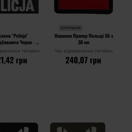
ХІТИ ПРОДАЖІВ
лема "Policja"
Нашивка Прапор Польщі 56 x
ідбиваюча Чорна - 2
38 мм
шт.
правлення:
Негайно
Час відправлення:
Негайно
21,42 грн
240,07 грн
О КОШИКА
ДО КОШИКА
Додати
Додати
Додати до
до
до
порівняння
списку
списку
уподобань
уподобан