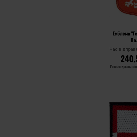
Емблема "Г
По
Час відправ
240,
Рекомендована цін
ДО 
Додати до
порівняння