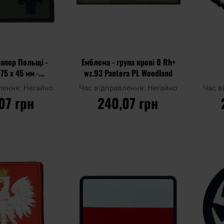
апор Польщі -
Емблема - група крові 0 Rh+
75 x 45 мм -
wz.93 Pantera PL Woodland
гашена
лення:
Негайно
Час відправлення:
Негайно
Час в
07 грн
240,07 грн
КОШИКА
ДО КОШИКА
Додати
Додати
Додати до
Додати 
до
до
порівняння
порівнян
списку
списку
уподобань
уподобан