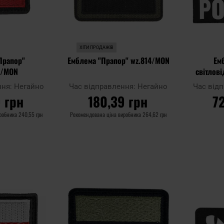
ХІТИ ПРОДАЖІВ
Прапор"
Емблема "Прапор" wz.814/MON
Емб
A/MON
світлов
ння:
Негайно
Час відправлення:
Негайно
Час від
 грн
180,39 грн
7
иробника
240,55 грн
Рекомендована ціна виробника
264,62 грн
ШИКА
ДО КОШИКА
Д
Додати
Додати
Додати до
Додати до
до
до
порівняння
порівняння
списку
списку
уподобань
уподобань