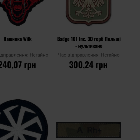
Нашивка Wilk
Badge 101 Inc. 3D герб Польщі
- мультикамо
ідправлення:
Негайно
Час відправлення:
Негайно
240,07 грн
300,24 грн
ДО КОШИКА
ДО КОШИКА
Додати
Додат
до
Додати до
до
до
ня
порівняння
списку
списку
ь
уподобань
уподоб