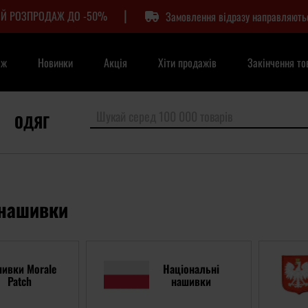
|
Й РОЗПРОДАЖ ДО -50%
Замовлення відразу направляють
аж
Новинки
Акція
Хіти продажів
Закінчення то
ОДЯГ
 нашивки
ивки Morale
Національні
Patch
нашивки