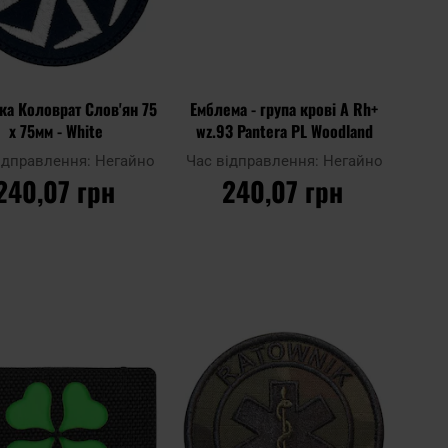
ка Коловрат Слов'ян 75
Емблема - група крові А Rh+
x 75мм - White
wz.93 Pantera PL Woodland
ідправлення:
Негайно
Час відправлення:
Негайно
240,07 грн
240,07 грн
ДО КОШИКА
ДО КОШИКА
Додати
Додат
до
Додати до
до
до
ня
порівняння
списку
списку
ь
уподобань
уподоб