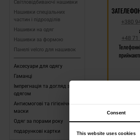
Світловідбиваючі нашивки
ЗАТЕЛЕФОН
Нашивки спеціальних
частин і підрозділів
+380 9
Нашивки на одяг
+48 71
Нашивки за формою
Телефонн
Панелі velcro для нашивок
приймають
Аксесуари для одягу
Гаманці
Імпрегнація та догляд за
одягом
Антисмогові та гігієнічні
маски
Consent
Одяг за порами року
подарункові картки
This website uses cookies