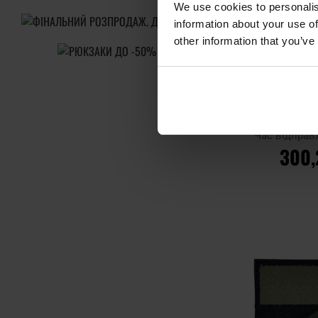
We use cookies to personalis
information about your use of
other information that you’ve
Флуоресцент
Tac Ace Of Sp
Bla
Час відправ
300,
ДО 
Додати до
порівняння