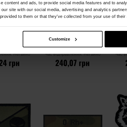
e content and ads, to provide social media features and to analy
 our site with our social media, advertising and analytics partn
 provided to them or that they’ve collected from your use of their
ний пластир M-
Нашивка прапор Польщі -
Нашив
Customize
ades Laser Cut -
Punisher 75 x 45 мм
ck/GID
лення:
Негайно
Час відправлення:
Негайно
Час в
24 грн
240,07 грн
КОШИКА
ДО КОШИКА
Додати
Додати
Додати до
Додати 
до
до
порівняння
порівнян
списку
списку
уподобань
уподобан