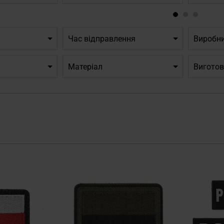
Час відправлення
Виробн
Матеріал
Виготов
Додати
Додати
до
до
списку
списку
уподобань
уподобань