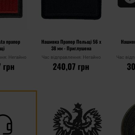
sta прапор
Нашивка Прапор Польщі 56 x
Нашивк
щі
38 мм - Приглушена
ння:
Негайно
Час відправлення:
Негайно
Час від
 грн
240,07 грн
30
ШИКА
ДО КОШИКА
Д
Додати
Додати до
Додати до
до
порівняння
порівняння
списку
уподобан