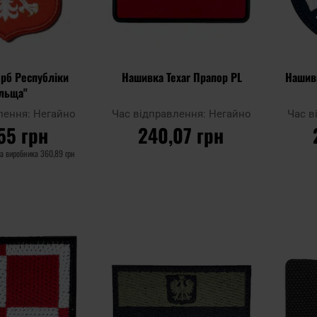
ерб Республіки
Нашивка Texar Прапор PL
Нашив
льща"
лення:
Негайно
Час відправлення:
Негайно
Час в
55 грн
240,07 грн
а виробника
360,89 грн
КОШИКА
ДО КОШИКА
Додати
Додати
Додати до
Додати 
до
до
порівняння
порівнян
списку
списку
уподобань
уподобан