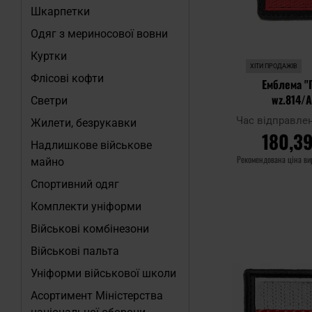
Шкарпетки
Одяг з мериносової вовни
Куртки
ХІТИ ПРОДАЖІВ
Флісові кофти
Емблема "
wz.814/
Светри
Час відправле
Жилети, безрукавки
180,39
Надлишкове військове
Рекомендована ціна в
майно
Спортивний одяг
ДО КО
Комплекти уніформи
Військові комбінезони
Додати до
порівняння
Військові пальта
Уніформи військової школи
Асортимент Міністерства