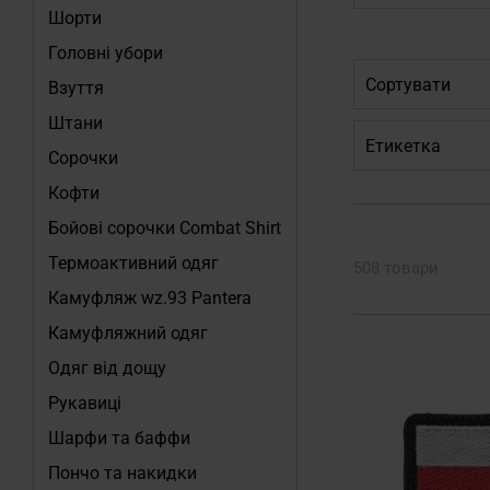
Шорти
Головні убори
Сортувати
Взуття
Штани
Етикетка
Сорочки
Кофти
Бойові сорочки Combat Shirt
Термоактивний одяг
508 товари
Камуфляж wz.93 Pantera
Камуфляжний одяг
Одяг від дощу
Рукавиці
Шарфи та баффи
Пончо та накидки