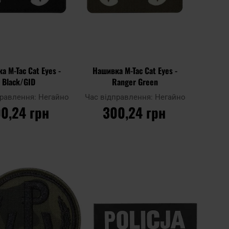
а M-Tac Cat Eyes -
Нашивка M-Tac Cat Eyes -
Black/GID
Ranger Green
правлення:
Негайно
Час відправлення:
Негайно
0,24 грн
300,24 грн
О КОШИКА
ДО КОШИКА
Додати
Додат
Додати до
до
до
порівняння
списку
списку
ь
уподобань
уподоб