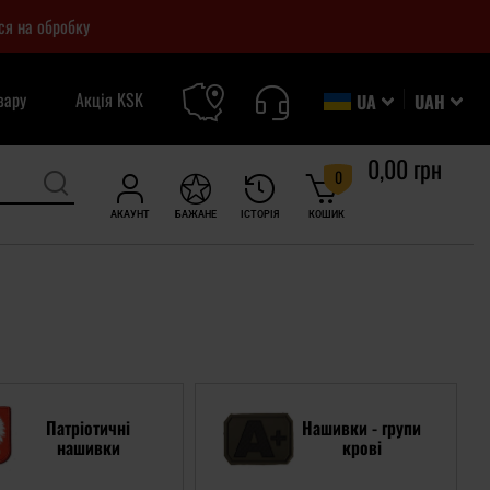
ся на обробку
вару
Акція KSK
UA
UAH
0,00 грн
0
АКАУНТ
БАЖАНЕ
ІСТОРІЯ
КОШИК
Патріотичні
Нашивки - групи
нашивки
крові