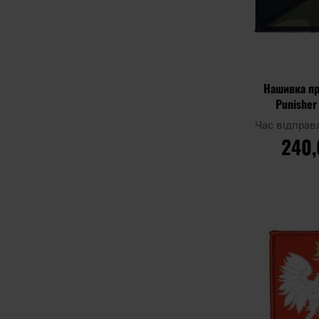
Нашивка пр
Punisher 
При
Час відправ
240,
ДО 
Додати до
порівняння