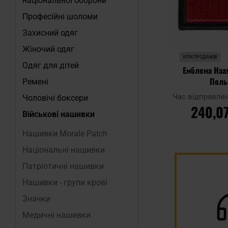
національної оборони
Професійні шоломи
Захисний одяг
Жіночий одяг
ХІТИ ПРОДАЖІВ
Одяг для дітей
Емблема Haa
Поль
Ремені
Час відправле
Чоловічі боксери
240,07
Військові нашивки
ДО КО
Нашивки Morale Patch
Національні нашивки
Додати до
Патріотичні нашивки
порівняння
Нашивки - групи крові
Значки
Медичні нашивки