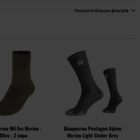
Показати більше фільтрів
Додати
Дода
до
до
списку
спис
уподобань
упод
тки Mil-Tec Merino -
Шкарпетки Pentagon Alpine
Olive - 2 пари
Merino Light Cinder Grey