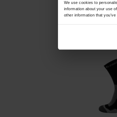
Шкарпетки P
We use cookies to personalis
Merino He
information about your use of
Час відправ
other information that you’ve
599,
Рекомендована цін
ДО К
Додати до
порівняння