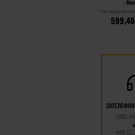
- Blac
Час відправлен
599,40
ДО КОШ
Додати до
порівняння
ЗАТЕЛЕФОН
+380 94
+48 71 