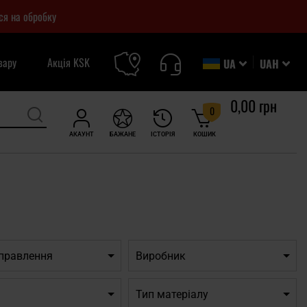
ся на обробку
вару
Акція KSK
UA
UAH
0,00 грн
0
АКАУНТ
БАЖАНЕ
ІСТОРІЯ
КОШИК
дправлення
Виробник
Тип матеріалу