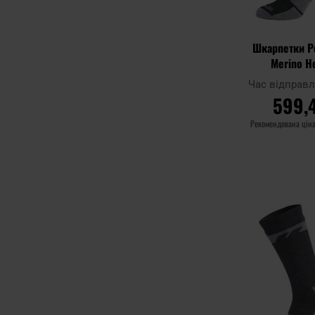
Шкарпетки P
Merino He
Час відправ
599,
Рекомендована цін
ДО К
Додати до
порівняння