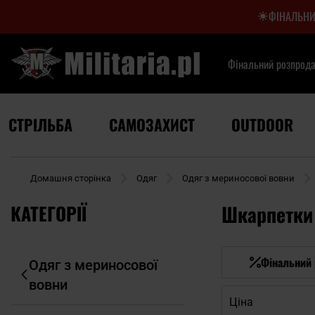
ФІНАЛЬНИ
Фінальний розпрод
СТРІЛЬБА
САМОЗАХИСТ
OUTDOOR
Домашня сторінка
Одяг
Одяг з мериносової вовни
КАТЕГОРІЇ
Шкарпетки 
Фінальний
Одяг з мериносової
вовни
Ціна