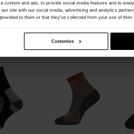
entagon Alpine
Шкарпетки Alpinus Trekking
Шка
e content and ads, to provide social media features and to analy
avy - Black
Sveg – Коричневі
 our site with our social media, advertising and analytics partn
лення:
Негайно
Час відправлення:
Негайно
Час 
 provided to them or that they’ve collected from your use of their
40 грн
479,50 грн
а виробника
701,44 грн
Рекомендована ціна виробника
659,35 грн
Customize
ОШИКА
ДО КОШИКА
Додати
Додати
Додати до
Додати 
до
до
порівняння
порівня
списку
списку
уподобань
уподобан