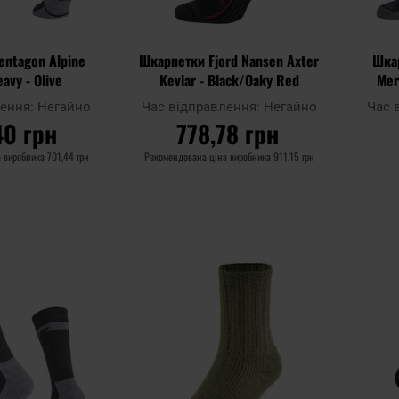
entagon Alpine
Шкарпетки Fjord Nansen Axter
Шкар
avy - Olive
Kevlar - Black/Oaky Red
Mer
лення:
Негайно
Час відправлення:
Негайно
Час 
40 грн
778,78 грн
а виробника
701,44 грн
Рекомендована ціна виробника
911,15 грн
ОШИКА
ДО КОШИКА
Додати
Додати
Додати до
Додати 
до
до
порівняння
порівня
списку
списку
уподобань
уподобан