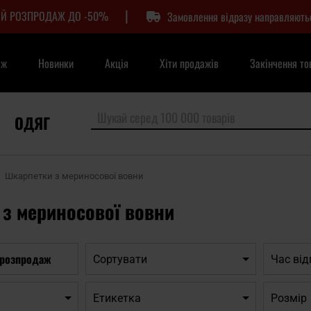
|
Й РОЗПРОДАЖ ДО -50%
Замовлення відразу направляють
аж
Новинки
Акція
Хіти продажів
Закінчення то
ОДЯГ
Шкарпетки з мериносової вовни
з мериносової вовни
 розпродаж
Сортувати
Час ві
Етикетка
Розмір