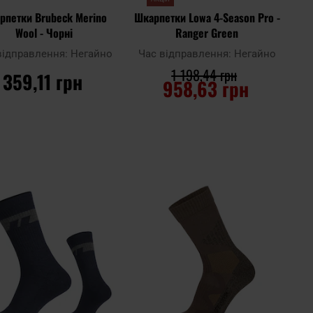
рпетки Brubeck Merino
Шкарпетки Lowa 4-Season Pro -
Wool - Чорні
Ranger Green
відправлення:
Негайно
Час відправлення:
Негайно
1 198,44 грн
359,11 грн
958,63 грн
ДО КОШИКА
ДО КОШИКА
Додати
Дода
до
Додати до
до
до
ння
порівняння
списку
спис
ь
уподобань
упод