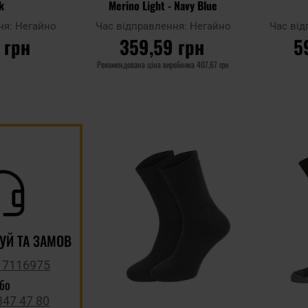
k
Merino Light - Navy Blue
ня:
Негайно
Час відправлення:
Негайно
Час ві
 грн
359,59 грн
5
Рекомендована ціна виробника
407,67 грн
ИКА
ДО КОШИКА
Д
Додати
Додати до
Додати до
до
порівняння
порівняння
списку
уподобан
УЙ ТА ЗАМОВ
 7116975
або
347 47 80