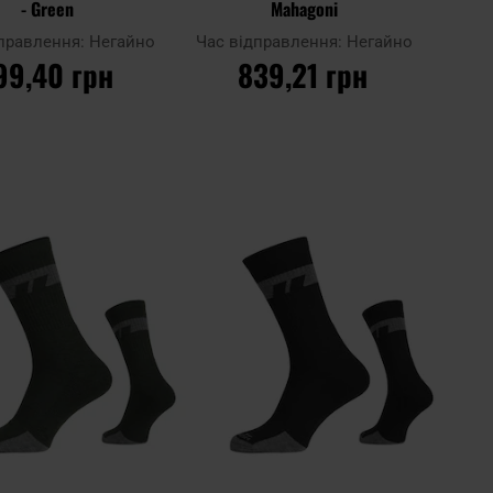
- Green
Mahagoni
дправлення:
Негайно
Час відправлення:
Негайно
99,40 грн
839,21 грн
О КОШИКА
ДО КОШИКА
Додати
Дода
Додати до
до
до
порівняння
списку
спис
ь
уподобань
упод