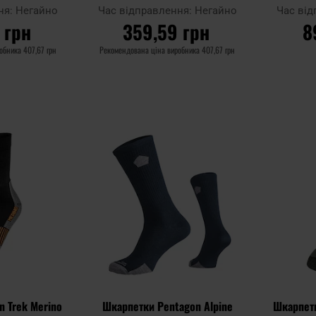
ня:
Негайно
Час відправлення:
Негайно
Час ві
 грн
359,59 грн
8
робника
407,67 грн
Рекомендована ціна виробника
407,67 грн
ИКА
ДО КОШИКА
Д
Додати
Додати
Додати до
Додати до
до
до
порівняння
порівняння
списку
списку
уподобань
уподобань
 Trek Merino
Шкарпетки Pentagon Alpine
Шкарпетк