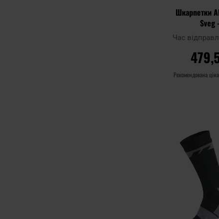
Шкарпетки Al
Sveg 
Час відправ
479,
Рекомендована цін
ДО К
Додати до
порівняння