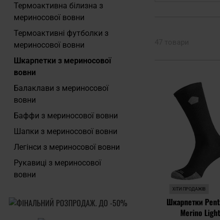
Термоактивна білизна з
мериносової вовни
Термоактивні футболки з
47 товари
мериносової вовни
Шкарпетки з мериносової
вовни
Балаклави з мериносової
вовни
Баффи з мериносової вовни
Шапки з мериносової вовни
Легінси з мериносової вовни
Рукавиці з мериносової
вовни
ХІТИ ПРОДАЖІВ
Шкарпетки Pent
Merino Light