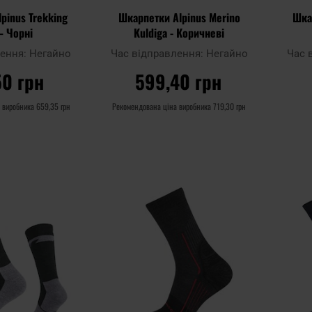
pinus Trekking
Шкарпетки Alpinus Merino
Шка
– Чорні
Kuldiga - Коричневі
лення:
Негайно
Час відправлення:
Негайно
Час 
50 грн
599,40 грн
а виробника
659,35 грн
Рекомендована ціна виробника
719,30 грн
ОШИКА
ДО КОШИКА
Додати
Додати
Додати до
Додати 
до
до
порівняння
порівня
списку
списку
уподобань
уподобан