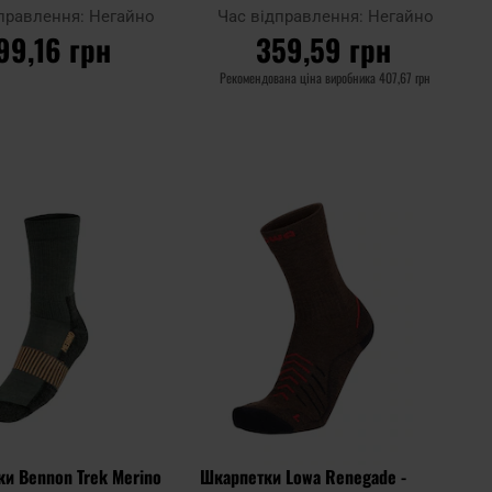
дправлення:
Негайно
Час відправлення:
Негайно
99,16 грн
359,59 грн
Рекомендована ціна виробника
407,67 грн
О КОШИКА
ДО КОШИКА
Додати
Додати
Додати до
до
до
порівняння
списку
списку
уподобань
уподоб
и Bennon Trek Merino
Шкарпетки Lowa Renegade -