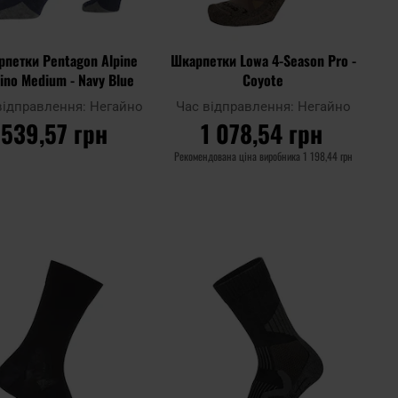
петки Pentagon Alpine
Шкарпетки Lowa 4-Season Pro -
ino Medium - Navy Blue
Coyote
відправлення:
Негайно
Час відправлення:
Негайно
539,57 грн
1 078,54 грн
Рекомендована ціна виробника
1 198,44 грн
ДО КОШИКА
ДО КОШИКА
Додати
Дода
до
Додати до
до
до
ння
порівняння
списку
спис
ь
уподобань
упод