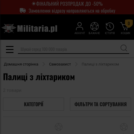
ФІНАЛЬНИЙ РОЗПРОДАЖ ДО -50%
Замовлення відразу направляються на обробку
0
АКАУНТ
БАЖАНЕ
ІСТОРІЯ
КОШИК
Домашня сторінка
Самозахист
Палиці з ліхтариком
Палиці з ліхтариком
2 товари
КАТЕГОРІЇ
ФІЛЬТРИ ТА СОРТУВАННЯ
Додати
До
до
д