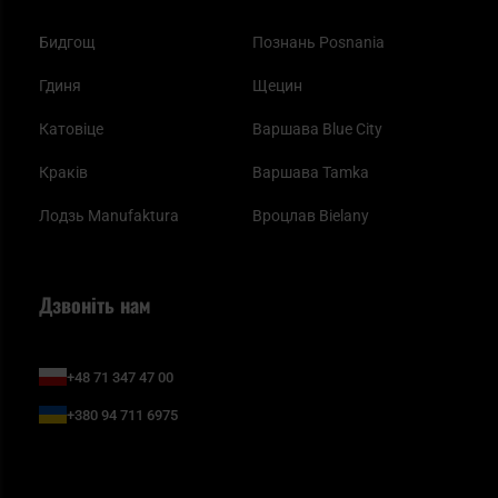
Бидгощ
Познань Posnania
Гдиня
Щецин
Катовіце
Варшава Blue City
Краків
Варшава Tamka
Лодзь Manufaktura
Вроцлав Bielany
Дзвоніть нам
+48 71 347 47 00
+380 94 711 6975