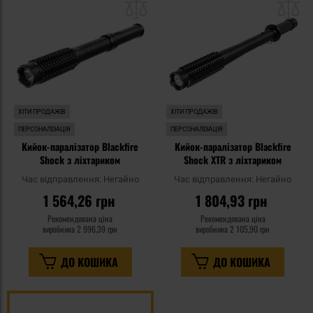
списку
сп
уподобань
уп
ХІТИ ПРОДАЖІВ
ХІТИ ПРОДАЖІВ
ПЕРСОНАЛІЗАЦІЯ
ПЕРСОНАЛІЗАЦІЯ
Кийок-паралізатор Blackfire
Кийок-паралізатор Blackfire
Shock з ліхтариком
Shock XTR з ліхтариком
Час відправлення:
Негайно
Час відправлення:
Негайно
1 564,26 грн
1 804,93 грн
Рекомендована ціна
Рекомендована ціна
виробника
2 996,39 грн
виробника
2 105,90 грн
ДО КОШИКА
ДО КОШИКА