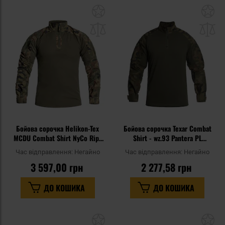
Додати
До
до
д
списку
сп
уподобань
уп
Бойова сорочка Helikon-Tex
Бойова сорочка Texar Combat
MCDU Combat Shirt NyCo Rip-
Shirt - wz.93 Pantera PL
Stop - wz.93 Pantera PL
Woodland
Час відправлення:
Негайно
Час відправлення:
Негайно
Woodland
3 597,00 грн
2 277,58 грн
ДО КОШИКА
ДО КОШИКА
Додати
До