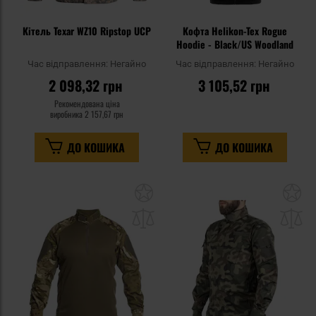
Кітель Texar WZ10 Ripstop UCP
Кофта Helikon-Tex Rogue
Hoodie - Black/US Woodland
Час відправлення:
Негайно
Час відправлення:
Негайно
2 098,32 грн
3 105,52 грн
Рекомендована ціна
виробника
2 157,67 грн
ДО КОШИКА
ДО КОШИКА
Додати
До
до
д
списку
сп
уподобань
уп