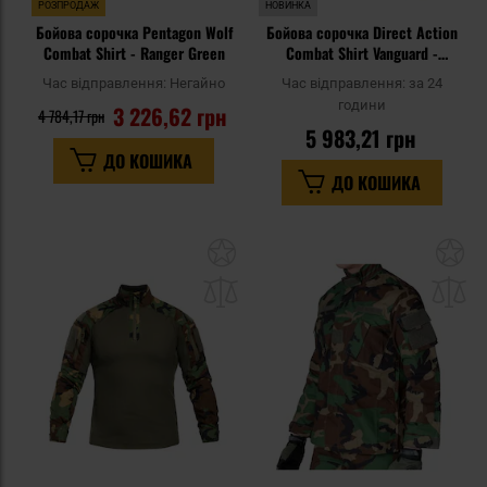
РОЗПРОДАЖ
НОВИНКА
Бойова сорочка Pentagon Wolf
Бойова сорочка Direct Action
Combat Shirt - Ranger Green
Combat Shirt Vanguard -
MultiCam Tropic
Час відправлення:
Негайно
Час відправлення:
за 24
години
3 226,62 грн
4 784,17 грн
5 983,21 грн
ДО КОШИКА
ДО КОШИКА
Додати
До
до
д
списку
сп
уподобань
уп