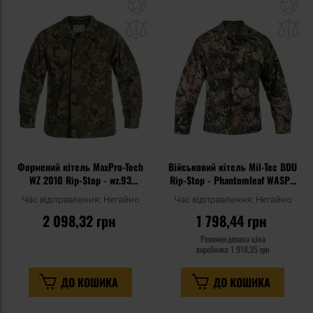
Додати
До
до
д
списку
сп
уподобань
уп
Формений кітель MaxPro-Tech
Військовий кітель Mil-Tec BDU
WZ 2010 Rip-Stop - wz.93
Rip-Stop - Phantomleaf WASP I
Pantera PL Woodland
Z3A
Час відправлення:
Негайно
Час відправлення:
Негайно
2 098,32 грн
1 798,44 грн
Рекомендована ціна
виробника
1 918,35 грн
ДО КОШИКА
ДО КОШИКА