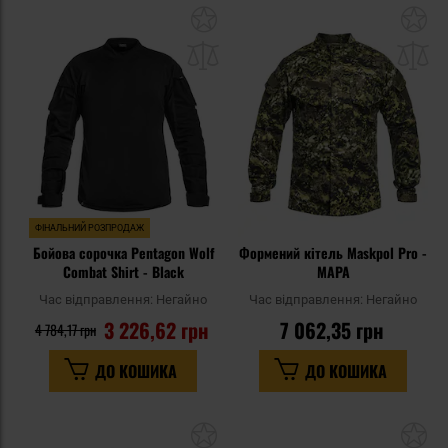
Додати
До
до
д
списку
сп
уподобань
уп
ФІНАЛЬНИЙ РОЗПРОДАЖ
Бойова сорочка Pentagon Wolf
Формений кітель Maskpol Pro -
Combat Shirt - Black
MAPA
Час відправлення:
Негайно
Час відправлення:
Негайно
3 226,62 грн
7 062,35 грн
4 784,17 грн
ДО КОШИКА
ДО КОШИКА
Додати
До