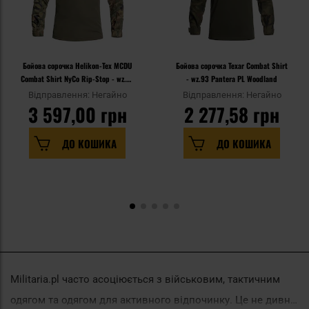
Бойова сорочка Helikon-Tex MCDU
Бойова сорочка Texar Combat Shirt
Combat Shirt NyCo Rip-Stop - wz.93
- wz.93 Pantera PL Woodland
Pantera PL Woodland
Відправлення: Негайно
Відправлення: Негайно
3 597,00 грн
2 277,58 грн
ДО КОШИКА
ДО КОШИКА
Militaria.pl часто асоціюється з військовим, тактичним
одягом та одягом для активного відпочинку. Це не дивно,