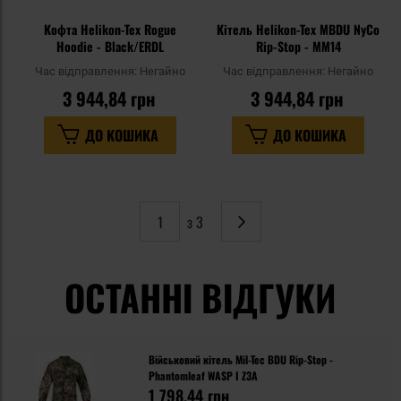
Кофта Helikon-Tex Rogue
Кітель Helikon-Tex MBDU NyCo
Hoodie - Black/ERDL
Rip-Stop - MM14
Час відправлення:
Негайно
Час відправлення:
Негайно
3 944,84 грн
3 944,84 грн
ДО КОШИКА
ДО КОШИКА
з 3
Сторінка
Наступне
ОСТАННІ ВІДГУКИ
Військовий кітель Mil-Tec BDU Rip-Stop -
Phantomleaf WASP I Z3A
1 798,44 грн