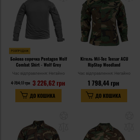
уподобань
уп
РОЗПРОДАЖ
Бойова сорочка Pentagon Wolf
Кітель Mil-Tec Teesar ACU
Combat Shirt - Wolf Grey
RipStop Woodland
Час відправлення:
Негайно
Час відправлення:
Негайно
3 226,62 грн
1 798,44 грн
4 784,17 грн
ДО КОШИКА
ДО КОШИКА
Додати
До
до
д
списку
сп
уподобань
уп