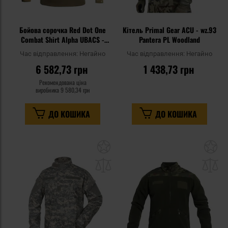
Бойова сорочка Red Dot One
Кітель Primal Gear ACU - wz.93
Combat Shirt Alpha UBACS -
Pantera PL Woodland
MTP Camo
Час відправлення:
Негайно
Час відправлення:
Негайно
6 582,73 грн
1 438,73 грн
Рекомендована ціна
виробника
9 580,34 грн
ДО КОШИКА
ДО КОШИКА
Додати
До
до
д
списку
сп
уподобань
уп