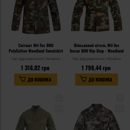
Світшот Mil-Tec BDU
Військовий кітель Mil-Tec
PolyCotton Woodland Sweatshirt
Teesar BDU Rip-Stop - Woodland
Час відправлення:
Негайно
Час відправлення:
Негайно
1 318,82 грн
1 798,44 грн
ДО КОШИКА
ДО КОШИКА
Додати
До
до
д
списку
сп
уподобань
уп