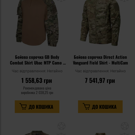
уподобань
уп
Бойова сорочка GB Body
Бойова сорочка Direct Action
Combat Shirt Ubac MTP Camo -
Vanguard Field Shirt - MultiCam
стан як новий - Надлишкове
Час відправлення:
Негайно
Час відправлення:
Негайно
військове майно
1 558,63 грн
7 541,97 грн
Рекомендована ціна
виробника
2 038,25 грн
ДО КОШИКА
ДО КОШИКА
Додати
До
до
д