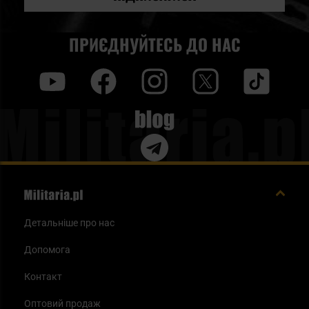
любителів активного відпочинку є також кишені внизу
спини для зберігання карти та різних корисних речей для
ПРИЄДНУЙТЕСЬ ДО НАС
подорожі. Наші флагманські приклади світшотів moro -
це моделі Classic Army, Patriot та Infantry від Helikon-Tex.
y
f
i
t
tt
Це високотехнологічні моделі тактичного верхнього
одягу - світшоти в камуфляжах PL Woodland, Flecktarn та
Blog
MP Camo. Вони виготовлені з високоякісного флісу
різної товщини та чудово підходять для всіх сезонів,
окрім сонячного літа. Ці ж моделі оливкового або
чорного кольору часто використовуються силовими
службами, такими як охорона, прикордонники, лісова
Детальніше про нас
охорона та прикордонники. Це свідчить про довіру до
Допомога
них, і тому вони стають все більш популярними з кожним
Контакт
роком. Ще однією перевагою є їхня велика
універсальність - вони ідеально підходять для коротких
Оптовий продаж