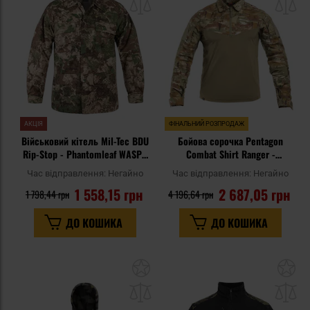
списку
сп
уподобань
уп
АКЦІЯ
ФІНАЛЬНИЙ РОЗПРОДАЖ
Військовий кітель Mil-Tec BDU
Бойова сорочка Pentagon
Rip-Stop - Phantomleaf WASP I
Combat Shirt Ranger -
Z2
PentaCamo
Час відправлення:
Негайно
Час відправлення:
Негайно
1 558,15 грн
2 687,05 грн
1 798,44 грн
4 196,64 грн
ДО КОШИКА
ДО КОШИКА
Додати
До
до
д
списку
сп