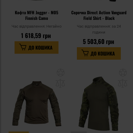
Кофта MFH Jogger - M05
Сорочка Direct Action Vanguard
Finnish Camo
Field Shirt - Black
Час відправлення:
Негайно
Час відправлення:
за 24
години
1 618,59 грн
5 503,60 грн
ДО КОШИКА
ДО КОШИКА
Додати
До
до
д
списку
сп
уподобань
уп