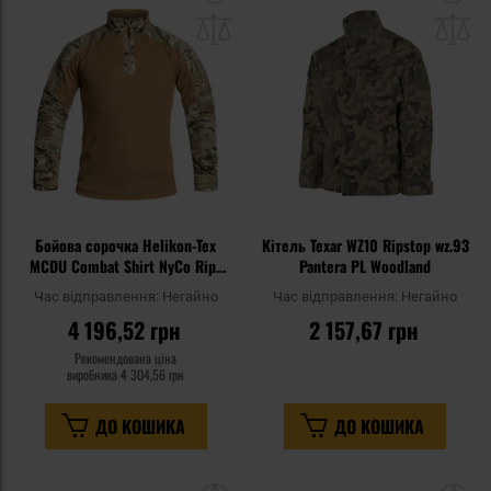
до
д
списку
сп
уподобань
уп
Бойова сорочка Helikon-Tex
Кітель Texar WZ10 Ripstop wz.93
MCDU Combat Shirt NyCo Rip-
Pantera PL Woodland
Stop - MultiCam
Час відправлення:
Негайно
Час відправлення:
Негайно
4 196,52 грн
2 157,67 грн
Рекомендована ціна
виробника
4 304,56 грн
ДО КОШИКА
ДО КОШИКА