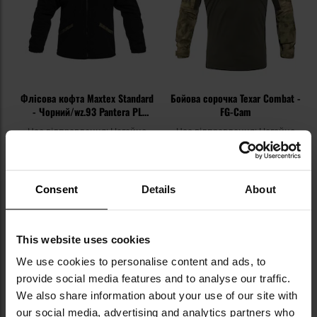
Флісова кофта Maxtex Standard
Бойова сорочка Texar Combat -
- Чорний/wz.93 Pantera PL
FG-Cam
Woodland
Час відправлення:
Негайно
Час відправлення:
Негайно
2 038,25 грн
2 277,58 грн
ДО КОШИКА
ДО КОШИКА
Consent
Details
About
Додати
До
до
д
This website uses cookies
списку
сп
We use cookies to personalise content and ads, to
уподобань
уп
provide social media features and to analyse our traffic.
We also share information about your use of our site with
our social media, advertising and analytics partners who