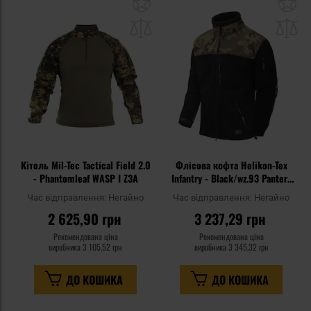
Додати
До
до
д
списку
сп
уподобань
уп
Кітель Mil-Tec Tactical Field 2.0
Флісова кофта Helikon-Tex
- Phantomleaf WASP I Z3A
Infantry - Black/wz.93 Pantera
PL Woodland
Час відправлення:
Негайно
Час відправлення:
Негайно
2 625,90 грн
3 237,29 грн
Рекомендована ціна
Рекомендована ціна
виробника
3 105,52 грн
виробника
3 345,32 грн
ДО КОШИКА
ДО КОШИКА