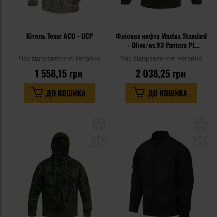
Кітель Texar ACU - UCP
Флісова кофта Maxtex Standard
- Olive/wz.93 Pantera PL
Woodland
Час відправлення:
Негайно
Час відправлення:
Негайно
1 558,15 грн
2 038,25 грн
ДО КОШИКА
ДО КОШИКА
Додати
До
до
д
списку
сп
уподобань
уп