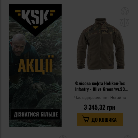
До
до
спи
уп
Флісова кофта Helikon-Tex
Infantry - Olive Green/wz.93
Pantera PL Woodland
Час відправлення:
Негайно
3 345,32 грн
ДО КОШИКА