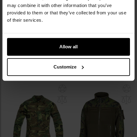
may combine it with other information that you’ve
provided to them or that they’ve collected from your use
of their services.
ФІНАЛЬНИЙ РОЗПРОДАЖ
Кітель Helikon-Tex Raid
Кітель Helikon-Tex Raid
Polycotton Stretch Rip-Stop -
Polycotton Stretch Rip-Stop - 6
Duck Hunter
color Desert
Allow all
Час відправлення:
Негайно
Час відправлення:
Негайно
1 254,80 грн
2 757,67 грн
2 757,67 грн
Customize
ДО КОШИКА
ДО КОШИКА
Додати
До
до
д
списку
сп
уподобань
уп