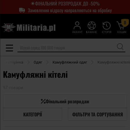
ФІНАЛЬНИЙ РОЗПРОДАЖ ДО -50%
Замовлення відразу направляються на обробку
0
АКАУНТ
БАЖАНЕ
ІСТОРІЯ
КОШИК
шня сторінка
Одяг
Камуфляжний одяг
Камуфляжні кітелі
Камуфляжні кітелі
97 товари
Фінальний розпродаж
КАТЕГОРІЇ
ФІЛЬТРИ ТА СОРТУВАННЯ