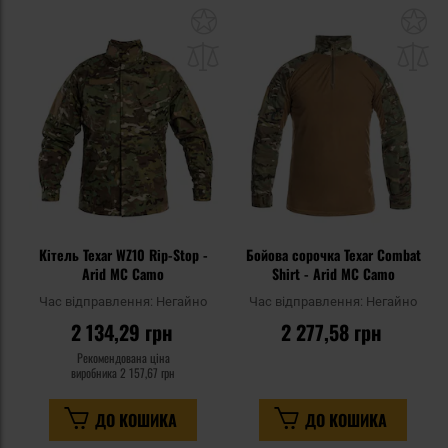
Додати
До
до
д
списку
сп
уподобань
уп
Кітель Texar WZ10 Rip-Stop -
Бойова сорочка Texar Combat
Arid MC Camo
Shirt - Arid MC Camo
Час відправлення:
Негайно
Час відправлення:
Негайно
2 134,29 грн
2 277,58 грн
Рекомендована ціна
виробника
2 157,67 грн
ДО КОШИКА
ДО КОШИКА