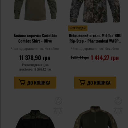
РОЗПРОДАЖ
Бойова сорочка Carinthia
Військовий кітель Mil-Tec BDU
Combat Shirt - Olive
Rip-Stop - Phantomleaf WASP I
Z1B
Час відправлення:
Негайно
Час відправлення:
Негайно
11 378,90 грн
1 414,27 грн
1 798,44 грн
Рекомендована ціна
виробника
11 978,42 грн
ДО КОШИКА
ДО КОШИКА
Додати
До
до
д
списку
сп
уподобань
уп