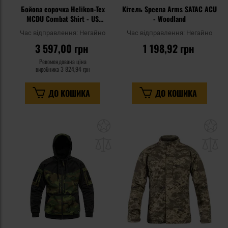
Бойова сорочка Helikon-Tex
Кітель Specna Arms SATAC ACU
MCDU Combat Shirt - US
- Woodland
Woodland
Час відправлення:
Негайно
Час відправлення:
Негайно
3 597,00 грн
1 198,92 грн
Рекомендована ціна
виробника
3 824,94 грн
ДО КОШИКА
ДО КОШИКА
Додати
До
до
д
списку
сп
уподобань
уп