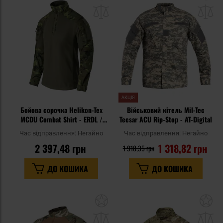
до
д
списку
сп
уподобань
уп
АКЦІЯ
Бойова сорочка Helikon-Tex
Військовий кітель Mil-Tec
MCDU Combat Shirt - ERDL /
Teesar ACU Rip-Stop - AT-Digital
Olive Green
Час відправлення:
Негайно
Час відправлення:
Негайно
2 397,48 грн
1 318,82 грн
1 918,35 грн
ДО КОШИКА
ДО КОШИКА
Додати
До
до
д
списку
сп