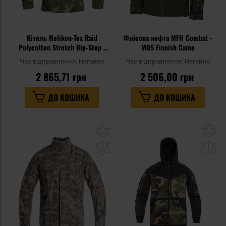
Кітель Helikon-Tex Raid
Флісова кофта MFH Combat -
Polycotton Stretch Rip-Stop -
M05 Finnish Camo
ERDL
Час відправлення:
Негайно
Час відправлення:
Негайно
2 865,71 грн
2 506,00 грн
ДО КОШИКА
ДО КОШИКА
Додати
До
до
д
списку
сп
уподобань
уп