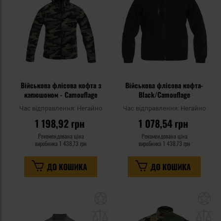
уподобань
уп
Військова флісова кофта з
Військова флісова кофта-
капюшоном - Camouflage
Black/Camouflage
Час відправлення:
Негайно
Час відправлення:
Негайно
1 198,92 грн
1 078,54 грн
Рекомендована ціна
Рекомендована ціна
виробника
1 438,73 грн
виробника
1 438,73 грн
ДО КОШИКА
ДО КОШИКА
Додати
До
до
д
списку
сп