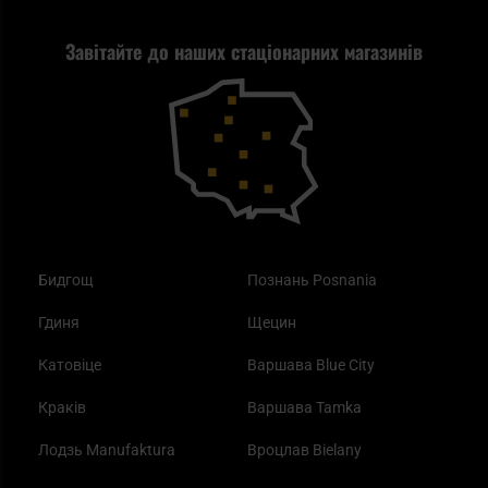
Стрільба
Найкращий ліхтарик для EDC
Рекламація
Завітайте до наших стаціонарних магазинів
Самозахист
Blackout - що це таке?
Повернення товару
Outdoor
Як працює маска від смогу?
Купони на знижку
Одяг
Найкращі спальні мішки на осінь
Бидгощ
Познань Posnania
Гдиня
Щецин
Катовіце
Варшава Blue City
Краків
Варшава Tamka
Лодзь Manufaktura
Вроцлав Bielany