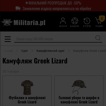
ФІНАЛЬНИЙ РОЗПРОДАЖ ДО -50%
Замовлення відразу направляються на обробку
0
АКАУНТ
БАЖАНЕ
ІСТОРІЯ
КОШИК
сторінка
Одяг
Камуфляжний одяг
Камуфляж Greek Lizard
Камуфляж Greek Lizard
30 товари
Футболки в камуфляжі
Головні убори та шарфи в
Greek Lizard
камуфляжі Greek Lizard