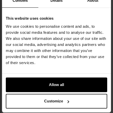
Consent
Details
About
уподобань
уп
This website uses cookies
Немає в наявності
Немає в наявності
We use cookies to personalise content and ads, to
provide social media features and to analyse our traffic.
ФІНАЛЬНИЙ РОЗПРОДАЖ
We also share information about your use of our site with
ЗАКІНЧЕННЯ ТОВАРУ
ЗАКІНЧЕННЯ ТОВАРУ
our social media, advertising and analytics partners who
Сумка Pentagon Prometheus 45
Капелюх Pentagon Jungle Hat -
may combine it with other information that you’ve
л - Greek Lizard
Greek Camo
provided to them or that they’ve collected from your use
Час відправлення:
Немає в
Час відправлення:
Немає в
of their services.
наявності
наявності
1 797,96 грн
575,42 грн
719,30 грн
Рекомендована ціна
виробника
2 877,70 грн
Allow all
ПОВІДОМИТИ ПРО
ПОВІДОМИТИ ПРО
НАЯВНІСТЬ
НАЯВНІСТЬ
Customize