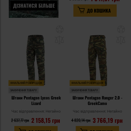
ДО КОШИКА
Додати
До
до
д
списку
сп
уподобань
уп
ФІНАЛЬНИЙ РОЗПРОДАЖ
ФІНАЛЬНИЙ РОЗПРОДАЖ
ЗАКІНЧЕННЯ ТОВАРУ
ЗАКІНЧЕННЯ ТОВАРУ
Штани Pentagon Lycos Greek
Штани Pentagon Ranger 2.0 -
Lizard
GreekCamo
Час відправлення:
Негайно
Час відправлення:
Негайно
2 158,15 грн
3 766,19 грн
2 637,77 грн
4 820,14 грн