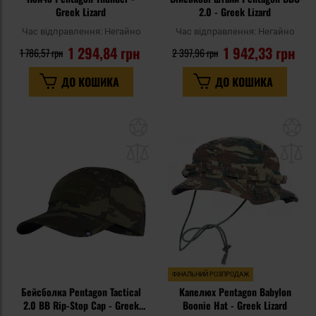
Greek Lizard
2.0 - Greek Lizard
Час відправлення:
Негайно
Час відправлення:
Негайно
1 294,84 грн
1 942,33 грн
1 786,57 грн
2 397,96 грн
ДО КОШИКА
ДО КОШИКА
Додати
До
до
д
списку
сп
уподобань
уп
ФІНАЛЬНИЙ РОЗПРОДАЖ
Бейсболка Pentagon Tactical
Капелюх Pentagon Babylon
2.0 BB Rip-Stop Cap - Greek
Boonie Hat - Greek Lizard