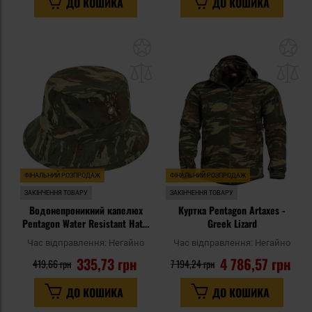
ДО КОШИКА
ДО КОШИКА
Додати
До
до
д
списку
сп
уподобань
уп
ФІНАЛЬНИЙ РОЗПРОДАЖ
ФІНАЛЬНИЙ РОЗПРОДАЖ
ЗАКІНЧЕННЯ ТОВАРУ
ЗАКІНЧЕННЯ ТОВАРУ
Водонепроникний капелюх
Куртка Pentagon Artaxes -
Pentagon Water Resistant Hat -
Greek Lizard
Greek Lizard
Час відправлення:
Негайно
Час відправлення:
Негайно
335,73 грн
4 786,57 грн
419,66 грн
7 194,24 грн
ДО КОШИКА
ДО КОШИКА