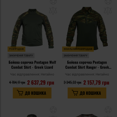
Додати
До
до
д
списку
сп
уподобань
уп
РОЗПРОДАЖ
ФІНАЛЬНИЙ РОЗПРОДАЖ
ЗАКІНЧЕННЯ ТОВАРУ
ЗАКІНЧЕННЯ ТОВАРУ
Бойова сорочка Pentagon Wolf
Бойова сорочка Pentagon
Combat Shirt - Greek Lizard
Combat Shirt Ranger - Greek
Lizard
Час відправлення:
Негайно
Час відправлення:
Негайно
2 637,29 грн
2 157,79 грн
4 784,17 грн
3 345,32 грн
ДО КОШИКА
ДО КОШИКА
Додати
До
до
д