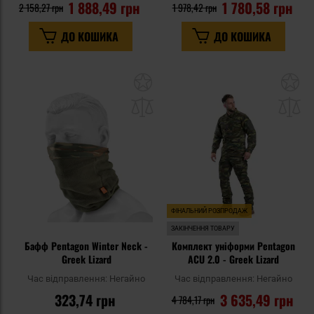
1 888,49 грн
1 780,58 грн
2 158,27 грн
1 978,42 грн
ДО КОШИКА
ДО КОШИКА
Додати
До
до
д
списку
сп
уподобань
уп
ФІНАЛЬНИЙ РОЗПРОДАЖ
ЗАКІНЧЕННЯ ТОВАРУ
Бафф Pentagon Winter Neck -
Комплект уніформи Pentagon
Greek Lizard
ACU 2.0 - Greek Lizard
Час відправлення:
Негайно
Час відправлення:
Негайно
323,74 грн
3 635,49 грн
4 784,17 грн