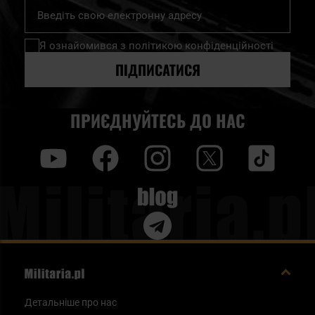
Підпишіться
на
нашу
Я ознайомився з
політикою конфіденційності
розсилку
новин:
ПІДПИСАТИСЯ
ПРИЄДНУЙТЕСЬ ДО НАС
y
f
i
t
tt
Blog
Детальніше про нас