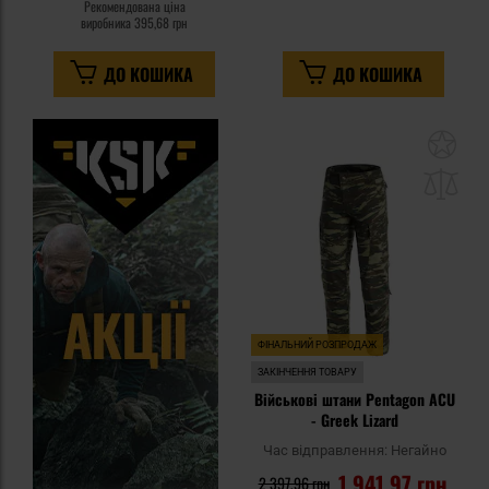
Рекомендована ціна
виробника
395,68 грн
ДО КОШИКА
ДО КОШИКА
До
до
спи
уп
ФІНАЛЬНИЙ РОЗПРОДАЖ
ЗАКІНЧЕННЯ ТОВАРУ
Військові штани Pentagon ACU
- Greek Lizard
Час відправлення:
Негайно
1 941,97 грн
2 397,96 грн