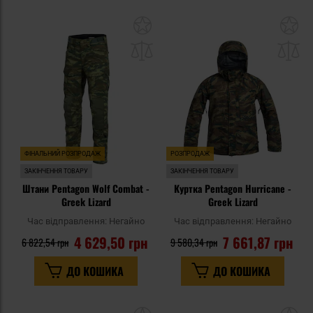
Додати
До
до
д
списку
сп
уподобань
уп
ФІНАЛЬНИЙ РОЗПРОДАЖ
РОЗПРОДАЖ
ЗАКІНЧЕННЯ ТОВАРУ
ЗАКІНЧЕННЯ ТОВАРУ
Штани Pentagon Wolf Combat -
Куртка Pentagon Hurricane -
Greek Lizard
Greek Lizard
Час відправлення:
Негайно
Час відправлення:
Негайно
4 629,50 грн
7 661,87 грн
6 822,54 грн
9 580,34 грн
ДО КОШИКА
ДО КОШИКА