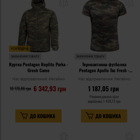
списку
сп
уподобань
уп
РОЗПРОДАЖ
ЗАКІНЧЕННЯ ТОВАРУ
ЗАКІНЧЕННЯ ТОВАРУ
Куртка Pentagon Hoplite Parka -
Термоактивна футболка
Greek Camo
Pentagon Apollo Tac Fresh -
Greek Lizard
Час відправлення:
Негайно
Час відправлення:
Негайно
6 342,93 грн
1 187,05 грн
10 179,86 грн
Рекомендована ціна
виробника
1 438,73 грн
ДО КОШИКА
ДО КОШИКА
Додати
До