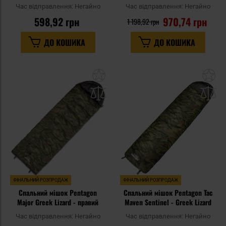
Lizard
Час відправлення:
Негайно
Час відправлення:
Негайно
598,92 грн
970,74 грн
1 198,92 грн
ДО КОШИКА
ДО КОШИКА
Додати
До
до
д
списку
сп
уподобань
уп
ФІНАЛЬНИЙ РОЗПРОДАЖ
ФІНАЛЬНИЙ РОЗПРОДАЖ
Спальний мішок Pentagon
Спальний мішок Pentagon Tac
Major Greek Lizard - правий
Maven Sentinel - Greek Lizard
Час відправлення:
Негайно
Час відправлення:
Негайно