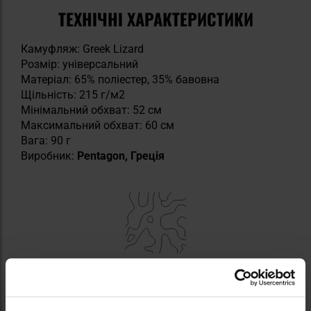
ТЕХНІЧНІ ХАРАКТЕРИСТИКИ
Камуфляж: Greek Lizard
Розмір: універсальний
Матеріал: 65% поліестер, 35% бавовна
Щільність: 215 г/м2
Мінімальний обхват: 52 см
Максимальний обхват: 60 см
Вага: 90 г
Виробник:
Pentagon, Греція
КАМУФЛЯЖ GREEK LIZARD
Greek Lizard
— це стандартний зразок камуфляжу,