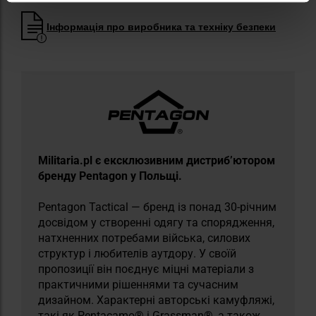
Інформація про виробника та техніку безпеки
Militaria.pl є ексклюзивним дистриб’ютором
бренду Pentagon у Польщі.
Pentagon Tactical — бренд із понад 30-річним
досвідом у створенні одягу та спорядження,
натхненних потребами війська, силових
структур і любителів аутдору. У своїй
пропозиції він поєднує міцні матеріали з
практичними рішеннями та сучасним
дизайном. Характерні авторські камуфляжі,
такі як Pentacamo® і Grassman®, а також