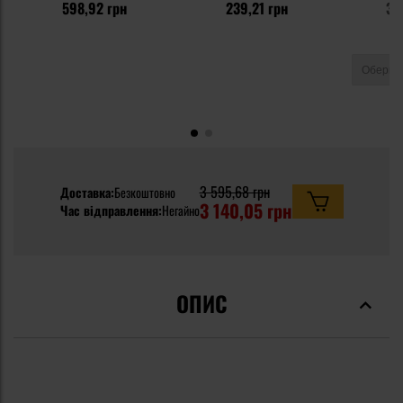
598,92 грн
239,21 грн
35
3 595,68 грн
Доставка:
Безкоштовно
3 140,05 грн
Час відправлення:
Негайно
ОПИС