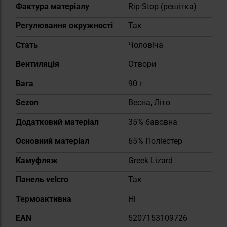
Фактура матеріалу
Rip-Stop (решітка)
Регулювання окружності
Так
Cтать
Чоловіча
Вентиляція
Отвори
Вага
90 г
Sezon
Весна, Літо
Додатковий матеріал
35% бавовна
Основний матеріал
65% Поліестер
Камуфляж
Greek Lizard
Панель velcro
Так
Термоактивна
Ні
EAN
5207153109726