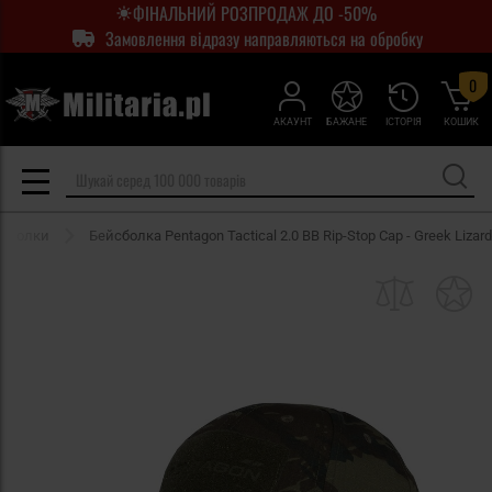
ФІНАЛЬНИЙ РОЗПРОДАЖ ДО -50%
Замовлення відразу направляються на обробку
0
АКАУНТ
БАЖАНЕ
ІСТОРІЯ
КОШИК
йсболки
Бейсболка Pentagon Tactical 2.0 BB Rip-Stop Cap - Greek Lizard