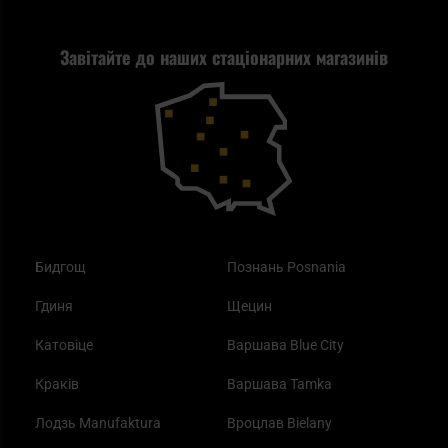
Стрільба
Найкращий ліхтарик для EDC
Рекламація
Завітайте до наших стаціонарних магазинів
Самозахист
Blackout - що це таке?
Повернення товару
Outdoor
Як працює маска від смогу?
Купони на знижку
Одяг
Найкращі спальні мішки на осінь
Бидгощ
Познань Posnania
Гдиня
Щецин
Катовіце
Варшава Blue City
Краків
Варшава Tamka
Лодзь Manufaktura
Вроцлав Bielany