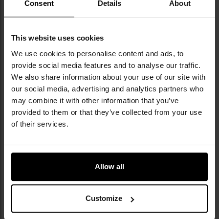
Consent
Details
About
який використовується Збройними силами Греції і
походить безпосередньо від французького зразка
Lizard (Tap47), що був широко поширений у
This website uses cookies
середині XX століття. Грецька версія була
адаптована і вдосконалена з урахуванням
We use cookies to personalise content and ads, to
особливостей клімату і рельєфу Греції - переважно
provide social media features and to analyse our traffic.
гірських, скелястих і вкритих низькою рослинністю
We also share information about your use of our site with
територій.
Камуфляж Greek Lizard
складається з
our social media, advertising and analytics partners who
горизонтальних, нерегулярних смуг в оливково-
may combine it with other information that you’ve
зеленому, коричневому і чорному кольорах,
provided to them or that they’ve collected from your use
розташованих на світлішому тлі - зазвичай
of their services.
пісочному або світло-зеленому. Цей зразок
зберігає характерне смугасте розташування
французького оригіналу, проте його кольорова
гама була адаптована до середземноморських
Allow all
умов.
Greek Lizard
протягом десятиліть був
основним зразком грецької польової уніформи і
досі залишається в користуванні, особливо в
Customize
сухопутних військах.