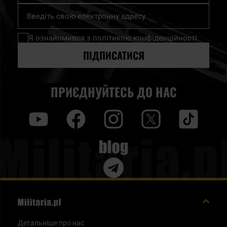
Підпишіться
на
нашу
Я ознайомився з
політикою конфіденційності
розсилку
новин:
ПІДПИСАТИСЯ
ПРИЄДНУЙТЕСЬ ДО НАС
y
f
i
t
tt
Blog
Детальніше про нас