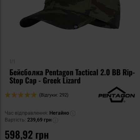
1/1
Бейсболка Pentagon Tactical 2.0 BB Rip-
Stop Cap - Greek Lizard
Оцінка:
(Відгуки: 292)
98
100
% of
Час відправлення:
Негайно
Вартість:
239,69 грн
598,92 грн