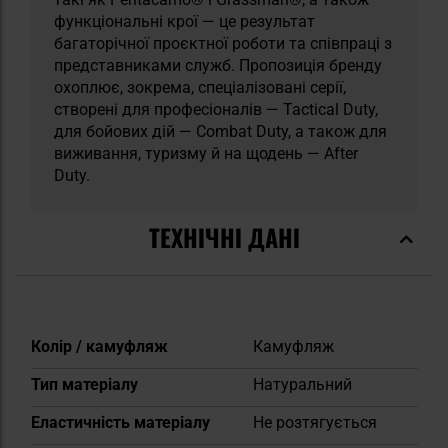
функціональні крої — це результат
багаторічної проєктної роботи та співпраці з
представниками служб. Пропозиція бренду
охоплює, зокрема, спеціалізовані серії,
створені для професіоналів — Tactical Duty,
для бойових дій — Combat Duty, а також для
виживання, туризму й на щодень — After
Duty.
ТЕХНІЧНІ ДАНІ
Докладніше
Колір / камуфляж
Камуфляж
Тип матеріалу
Натуральний
Еластичність матеріалу
Не розтягується