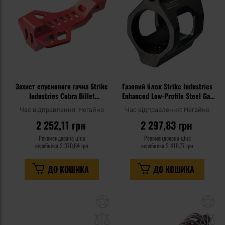
уподобань
уп
Захист спускового гачка Strike
Газовий блок Strike Industries
Industries Cobra Billet
Enhanced Low-Profile Steel Gas
Aluminum Trigger Guard для
Block для гвинтівок AR15 -
Час відправлення:
Негайно
Час відправлення:
Негайно
гвинтівок AR - Red
Black
2 252,11 грн
2 297,83 грн
Рекомендована ціна
Рекомендована ціна
виробника
2 370,64 грн
виробника
2 418,77 грн
ДО КОШИКА
ДО КОШИКА
Додати
До
до
д
списку
сп