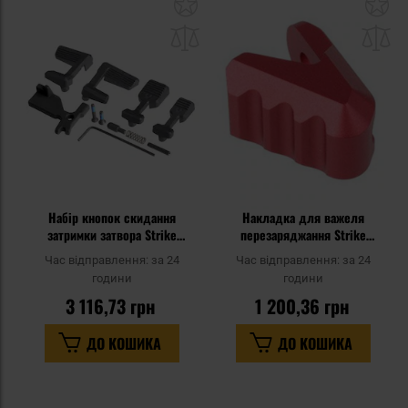
Додати
До
до
д
списку
сп
уподобань
уп
Набір кнопок скидання
Накладка для важеля
затримки затвора Strike
перезаряджання Strike
Industries AR Modular Bolt
Industries ISO Tab - Red
Час відправлення:
за 24
Час відправлення:
за 24
Catch для гвинтівок AR-15 -
години
години
Black
3 116,73 грн
1 200,36 грн
ДО КОШИКА
ДО КОШИКА