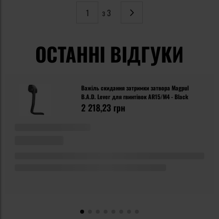
з 3
Сторінка
Наступне
ОСТАННІ ВІДГУКИ
Важіль скидання затримки затвора Magpul
B.A.D. Lever для гвинтівок AR15/M4 - Black
2 218,23 грн