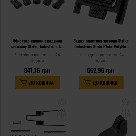
Фіксатор кнопки скидання
Задня пластина затвора Strike
магазину Strike Industries AR
Industries Slide Plate PolyFlex
Magstop для гвинтівок AR
для пістолетів Glock - Black
Час відправлення:
за 24
Час відправлення:
за 24
години
години
841,76 грн
552,95 грн
ДО КОШИКА
ДО КОШИКА
Додати
До
до
д
списку
сп
уподобань
уп