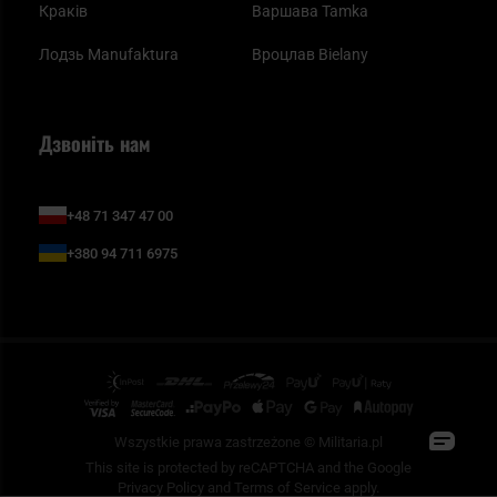
Краків
Варшава Tamka
Лодзь Manufaktura
Вроцлав Bielany
Дзвоніть нам
+48 71 347 47 00
+380 94 711 6975
Wszystkie prawa zastrzeżone © Militaria.pl
This site is protected by reCAPTCHA and the Google
Privacy Policy
and
Terms of Service
apply.