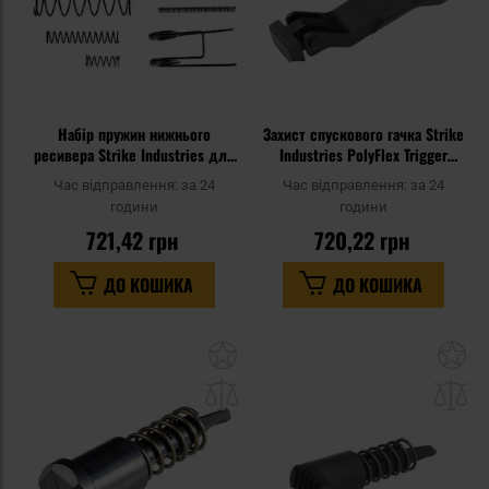
Набір пружин нижнього
Захист спускового гачка Strike
ресивера Strike Industries для
Industries PolyFlex Trigger
AR-15/M4
Guard для гвинтівок AR - Black
Час відправлення:
за 24
Час відправлення:
за 24
години
години
721,42 грн
720,22 грн
ДО КОШИКА
ДО КОШИКА
Додати
До
до
д
списку
сп
уподобань
уп