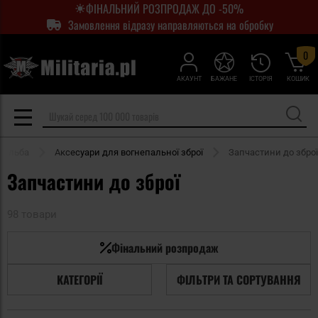
ФІНАЛЬНИЙ РОЗПРОДАЖ ДО -50%
Замовлення відразу направляються на обробку
0
АКАУНТ
БАЖАНЕ
ІСТОРІЯ
КОШИК
трільба
Аксесуари для вогнепальної зброї
Запчастини до зброї
Запчастини до зброї
98 товари
Фінальний розпродаж
КАТЕГОРІЇ
ФІЛЬТРИ ТА СОРТУВАННЯ