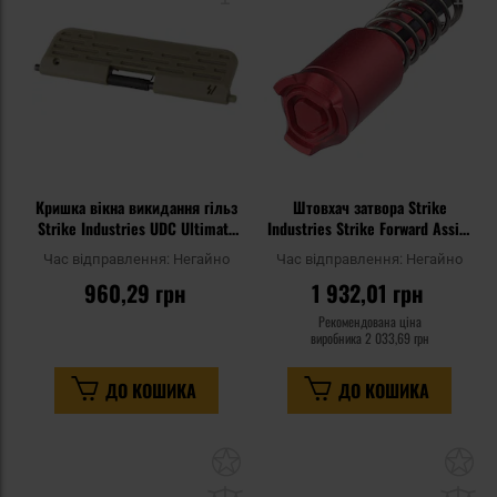
уподобань
уп
Кришка вікна викидання гільз
Штовхач затвора Strike
Strike Industries UDC Ultimate
Industries Strike Forward Assist
Dust Cover Capsule для
для гвинтівок AR - Red
Час відправлення:
Негайно
Час відправлення:
Негайно
гвинтівок AR15 - Flat Dark Earth
960,29 грн
1 932,01 грн
Рекомендована ціна
виробника
2 033,69 грн
ДО КОШИКА
ДО КОШИКА
Додати
До
до
д