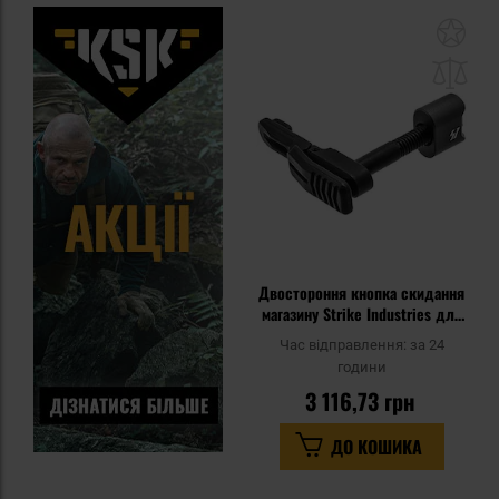
До
до
спи
уп
Двостороння кнопка скидання
магазину Strike Industries для
гвинтівок AR15 - Black
Час відправлення:
за 24
години
3 116,73 грн
ДО КОШИКА