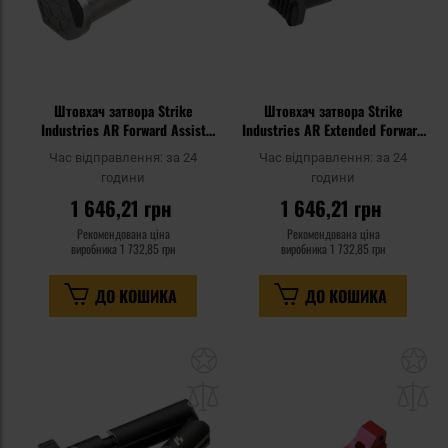
Штовхач затвора Strike
Штовхач затвора Strike
Industries AR Forward Assist
Industries AR Extended Forward
для гвинтівок AR - Black
Assist для гвинтівок
Час відправлення:
за 24
Час відправлення:
за 24
AR15/AR10 - Black
години
години
1 646,21 грн
1 646,21 грн
Рекомендована ціна
Рекомендована ціна
виробника
1 732,85 грн
виробника
1 732,85 грн
ДО КОШИКА
ДО КОШИКА
Додати
До
до
д
списку
сп
уподобань
уп