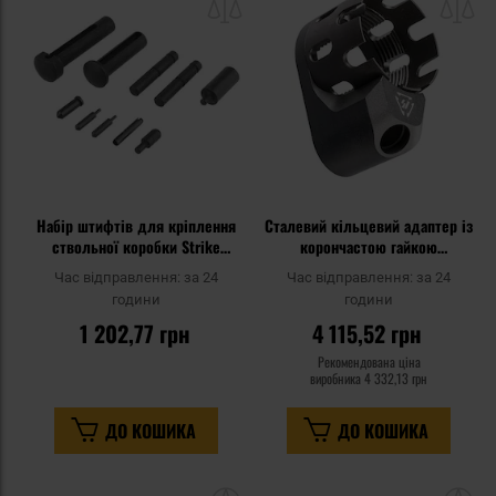
списку
сп
уподобань
уп
Набір штифтів для кріплення
Сталевий кільцевий адаптер із
ствольної коробки Strike
корончастою гайкою
Industries Lower Receiver Pin
направляючої прикладу Strike
Час відправлення:
за 24
Час відправлення:
за 24
Kit для гвинтівок AR15 - Black
Industries Enhanced Castle Nut
години
години
& Extended End Plate для
1 202,77 грн
4 115,52 грн
гвинтівок AR - Black
Рекомендована ціна
виробника
4 332,13 грн
ДО КОШИКА
ДО КОШИКА