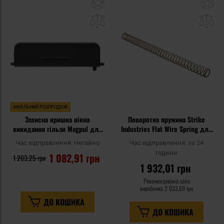
Додати
До
до
д
списку
сп
уподобань
уп
ФІНАЛЬНИЙ РОЗПРОДАЖ
Захисна кришка вікна
Поворотна пружина Strike
викидання гільзи Magpul для
Industries Flat Wire Spring для
гвинтівок AR-15/M4/M16 -
гвинтівок AR15
Час відправлення:
Негайно
Час відправлення:
за 24
Black
години
1 082,91 грн
1 203,25 грн
1 932,01 грн
Рекомендована ціна
виробника
2 033,69 грн
ДО КОШИКА
ДО КОШИКА