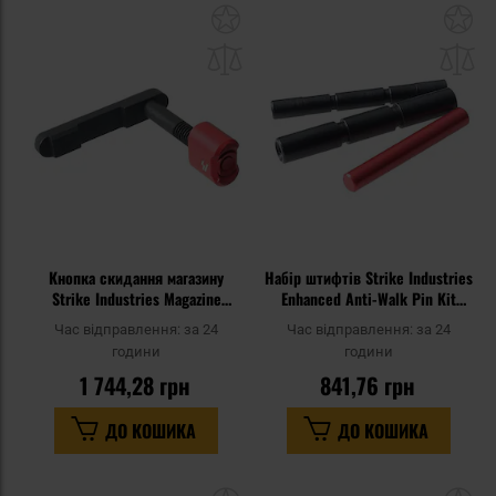
Додати
До
до
д
списку
сп
уподобань
уп
Кнопка скидання магазину
Набір штифтів Strike Industries
Strike Industries Magazine
Enhanced Anti-Walk Pin Kit
Catch для гвинтівок AR - Red
Standard для пістолетів Glock
Час відправлення:
за 24
Час відправлення:
за 24
години
години
1 744,28 грн
841,76 грн
ДО КОШИКА
ДО КОШИКА