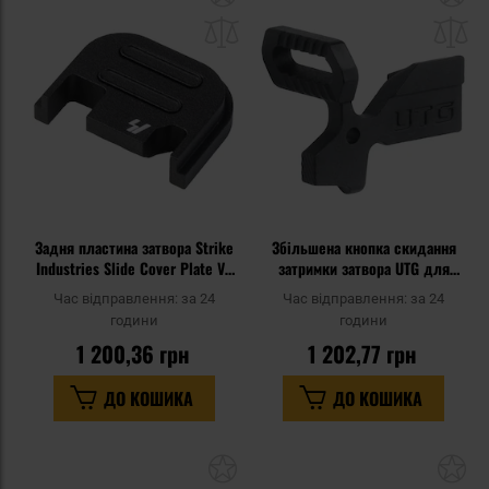
до
д
списку
сп
уподобань
уп
Задня пластина затвора Strike
Збільшена кнопка скидання
Industries Slide Cover Plate V2
затримки затвора UTG для
для пістолетів Glock - Black
гвинтівок AR-15 - Black
Час відправлення:
за 24
Час відправлення:
за 24
години
години
1 200,36 грн
1 202,77 грн
ДО КОШИКА
ДО КОШИКА
Додати
До