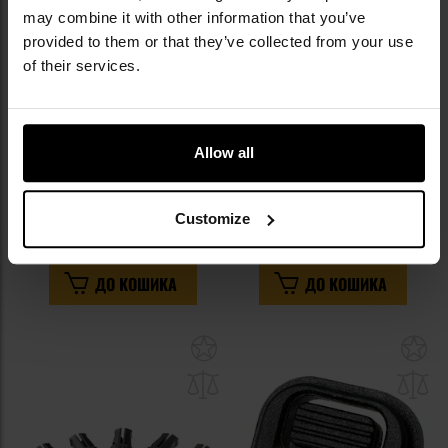
may combine it with other information that you’ve
provided to them or that they’ve collected from your use
of their services.
Набір штифтів Strike Industries
Перемикач режимів вогню UTG
Allow all
Enhanced Anti-Walk Pin Kit для
для CZ Scorpion EVO 3 - Black
пістолетів Glock 43
Час відправлення:
за 24
Час відправлення:
за 24
години
години
Customize
962,09 грн
1 924,79 грн
ДО КОШИКА
ДО КОШИКА
Додати
До
до
д
списку
сп
уподобань
уп