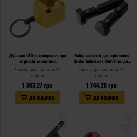
уподобань
уп
Дульний UTG прискорювач при
Набір штифтів для кріплення
стрільбі холостими
Strike Industries Shift Pins для
боєприпасами для AR15 Gen III
гвинтівок AR15 - Black
Час відправлення:
за 24
Час відправлення:
за 24
- Yellow
години
години
1 383,27 грн
1 744,28 грн
ДО КОШИКА
ДО КОШИКА
Додати
До
до
д
списку
сп
уподобань
уп