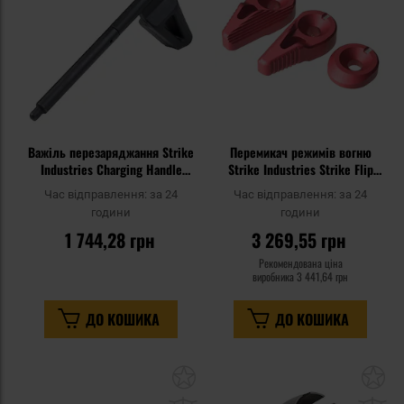
Важіль перезаряджання Strike
Перемикач режимів вогню
Industries Charging Handle
Strike Industries Strike Flip
Medium для пістолетів CZ
Switch для гвинтівок AR - Red
Час відправлення:
за 24
Час відправлення:
за 24
Scorpion EVO 3 - Black
години
години
1 744,28 грн
3 269,55 грн
Рекомендована ціна
виробника
3 441,64 грн
ДО КОШИКА
ДО КОШИКА
Додати
До
до
д