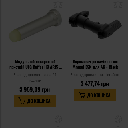
до
д
списку
сп
уподобань
уп
Модульний поворотний
Перемикач режимів вогню
пристрій UTG Buffer H3 AR15 /
Magpul ESK для AR - Black
M4
Час відправлення:
за 24
Час відправлення:
Негайно
години
3 477,74 грн
3 959,09 грн
ДО КОШИКА
ДО КОШИКА
Додати
До
до
д