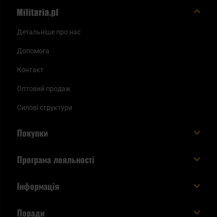
Детальніше про нас
Допомога
Контакт
Оптовий продаж
Силові структури
Покупки
Доставляємо в Україну!
Програма лояльності
Вартість і час доставки
Що ви отримуєте з акаунтом KSK
Інформація
Способи оплати
Як використати бали KSK
Умови та правила
Статус замовлення
Поради