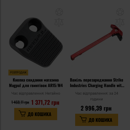
Додати
До
до
д
списку
сп
уподобань
уп
РОЗПРОДАЖ
Кнопка скидання магазина
Важіль перезаряджання Strike
Magpul для гвинтівок AR15/M4
Industries Charging Handle with
Extended Latch для гвинтівок
Час відправлення:
Негайно
Час відправлення:
за 24
AR - Red
години
1 371,72 грн
1 468,11 грн
2 996,39 грн
ДО КОШИКА
ДО КОШИКА