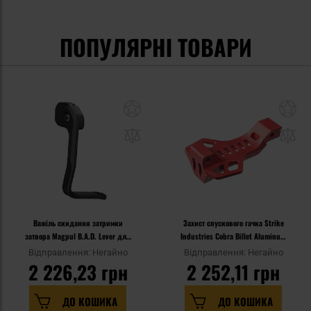
ПОПУЛЯРНІ ТОВАРИ
Важіль скидання затримки
Захист спускового гачка Strike
затвора Magpul B.A.D. Lever для
Industries Cobra Billet Aluminum
гвинтівок AR15/M4 - Black
Trigger Guard для гвинтівок AR -
Відправлення: Негайно
Відправлення: Негайно
Red
2 226,23 грн
2 252,11 грн
ДО КОШИКА
ДО КОШИКА