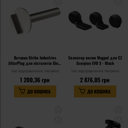
списку
сп
уподобань
уп
Вставка Strike Industries
Селектор вогню Magpul для CZ
JitterPlug для пістолетів Glock
Scorpion EVO 3 - Black
Gen 3
Час відправлення:
Негайно
Час відправлення:
Негайно
1 200,36 грн
2 876,05 грн
ДО КОШИКА
ДО КОШИКА
Додати
До
до
д
списку
сп
уподобань
уп