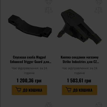
Додати
До
до
д
списку
сп
уподобань
уп
Спускова скоба Magpul
Кнопка скидання магазину
Enhanced Trigger Guard для
Strike Industries для CZ
гвинтівок AR15/M4 - Black
Scorpion EVO 3 - Black
Час відправлення:
за 24
Час відправлення:
за 24
години
години
1 200,36 грн
1 503,61 грн
ДО КОШИКА
ДО КОШИКА
Додати
До