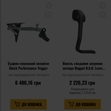
Додати
До
до
д
списку
сп
уподобань
уп
Ударно-спусковий механізм
Важіль скидання затримки
Glock Performance Trigger
затвора Magpul B.A.D. Lever
для гвинтівок AR15/M4 - Black
Час відправлення:
Негайно
Час відправлення:
Негайно
6 486,16 грн
2 226,23 грн
Рекомендована ціна
виробника
2 370,64 грн
ДО КОШИКА
ДО КОШИКА