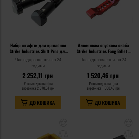
Набір штифтів для кріплення
Алюмінієва спускова скоба
Strike Industries Shift Pins для
Strike Industries Fang Billet -
гвинтівок AR10 - Black
червона
Час відправлення:
за 24
Час відправлення:
за 24
години
години
2 252,11 грн
1 520,46 грн
Рекомендована ціна
Рекомендована ціна
виробника
2 370,64 грн
виробника
1 600,48 грн
ДО КОШИКА
ДО КОШИКА
Додати
До
до
д
списку
сп