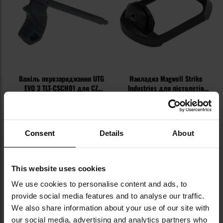
Важіль перезаряджання UTG
Накладка Magwell Strike
EVO 3 TLT-CSCH01 для CZ
Industries для пістолетів
Scorpion - Black
Glock 19/23 Gen 5 - Black
Час відправлення:
за 24
Час відправлення:
за 24
години
години
1 744,28 грн
1 623,95 грн
Consent
Details
About
ДО КОШИКА
ДО КОШИКА
This website uses cookies
Додати
До
We use cookies to personalise content and ads, to
до
д
provide social media features and to analyse our traffic.
списку
сп
уподобань
уп
We also share information about your use of our site with
our social media, advertising and analytics partners who