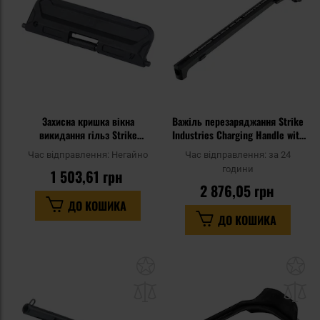
Захисна кришка вікна
Важіль перезаряджання Strike
викидання гільз Strike
Industries Charging Handle with
Industries Overmolded Ultimate
Extended Latch для гвинтівок
Час відправлення:
Негайно
Час відправлення:
за 24
Dust Cover для гвинтівок AR
AR - Black
години
1 503,61 грн
.223/5,56 мм - Black
2 876,05 грн
ДО КОШИКА
ДО КОШИКА
Додати
До
до
д
списку
сп
уподобань
уп