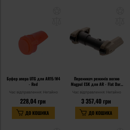
Додати
До
до
д
списку
сп
уподобань
уп
Буфер апера UTG для AR15/M4
Перемикач режимів вогню
- Red
Magpul ESK для AR - Flat Dark
Earth
Час відправлення:
Негайно
Час відправлення:
Негайно
228,04 грн
3 357,40 грн
ДО КОШИКА
ДО КОШИКА