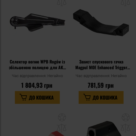
списку
сп
уподобань
уп
Селектор вогню WPB Rogów із
Захист спускового гачка
збільшеною полицею для AK -
Magpul MOE Enhanced Trigger
Black
Guard для гвинтівок M4/AR15 -
Час відправлення:
Негайно
Час відправлення:
Негайно
Black
1 804,93 грн
781,59 грн
ДО КОШИКА
ДО КОШИКА
Додати
До
до
д
списку
сп