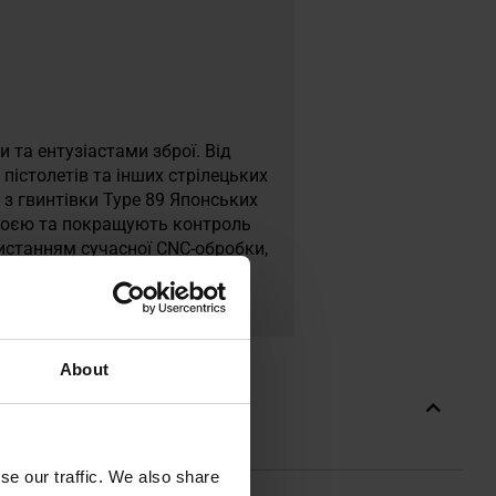
и та ентузіастами зброї. Від
пістолетів та інших стрілецьких
 з гвинтівки Type 89 Японських
зброєю та покращують контроль
ристанням сучасної CNC-обробки,
 здобула репутацію, а її
.
About
se our traffic. We also share