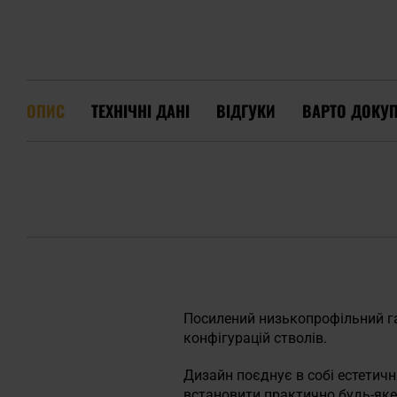
ОПИС
ТЕХНІЧНІ ДАНІ
ВІДГУКИ
ВАРТО ДОКУ
Посилений низькопрофільний га
конфігурацій стволів.
Дизайн поєднує в собі естетичн
встановити практично будь-яке