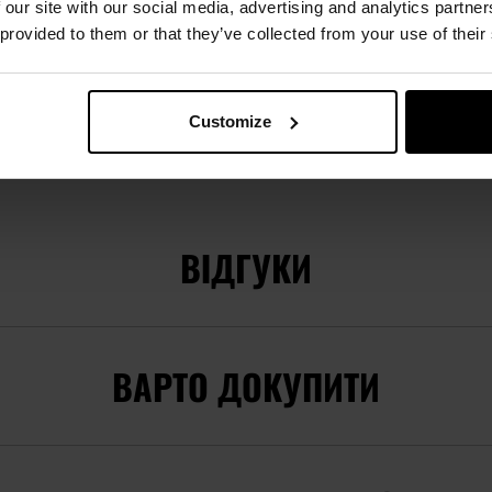
 our site with our social media, advertising and analytics partn
 provided to them or that they’ve collected from your use of their
Докладніше
EAN
708747547467
Код виробника
18035
Customize
Виробник
Strike Industries
ВІДГУКИ
ВАРТО ДОКУПИТИ