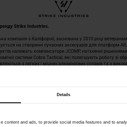
ренду Strike Industries.
ська компанія з Каліфорнії, заснована у 2010 році ветеранам
ється на створенні сучасних аксесуарів для платформ AR, 
дуктів належать компенсатори JCOMP, натхненні рішеннями
омічні системи Cobra Tactical, які полегшують роботу зі 
вляються з легких і міцних алюмінієвих сплавів та з вико
говічність. Завдяки такому підходу Strike Industries швидко
ивні стрільці, силові структури та військові в усьому світі
Details
ТЕХНІЧНІ ДАНІ
e content and ads, to provide social media features and to analy