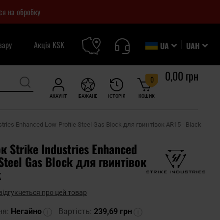
ся на обробку
вару
Акція KSK
UA
UAH
0,00 грн
0
АКАУНТ
БАЖАНЕ
ІСТОРІЯ
КОШИК
tries Enhanced Low-Profile Steel Gas Block для гвинтівок AR15 - Black
к Strike Industries Enhanced
 Steel Gas Block для гвинтівок
k
відгукнеться про цей товар
ня:
Негайно
Вартість:
239,69 грн