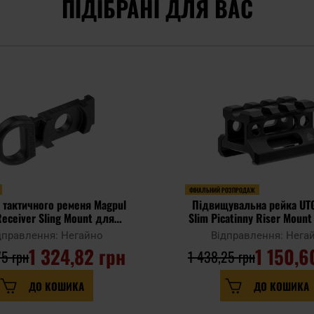
ПІДІБРАНІ ДЛЯ ВАС
ФІНАЛЬНИЙ РОЗПРОДАЖ
 тактичного ременя Magpul
Підвищувальна рейка UT
eceiver Sling Mount для
Slim Picatinny Riser Mount 
ниць Mossberg - Black
Slot - Black
дправлення: Негайно
Відправлення: Нега
1 324,82 грн
1 150,6
75 грн
1 438,25 грн
ДО КОШИКА
ДО КОШИКА