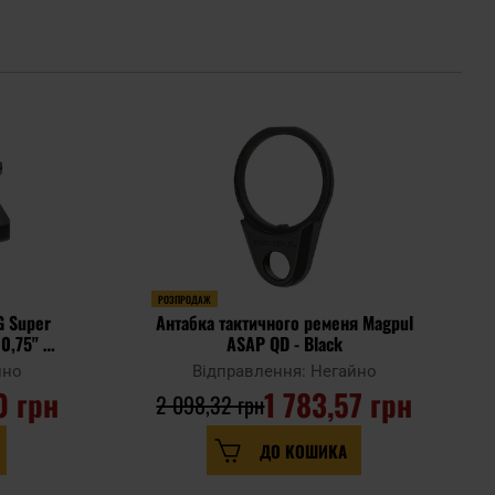
РОЗПРОДАЖ
G Super
Антабка тактичного ременя Magpul
0,75" 3-
ASAP QD - Black
йно
Відправлення: Негайно
0 грн
1 783,57 грн
2 098,32 грн
ДО КОШИКА