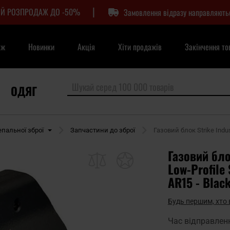
|
Й РОЗПРОДАЖ ДО -50%
Замовлення відразу направляють
аж
Новинки
Акція
Хіти продажів
Закінчення то
ОДЯГ
епальної зброї
Запчастини до зброї
Газовий блок Strike Indus
Газовий бло
Low-Profile
AR15 - Blac
Будь першим, хто 
Час відправлен