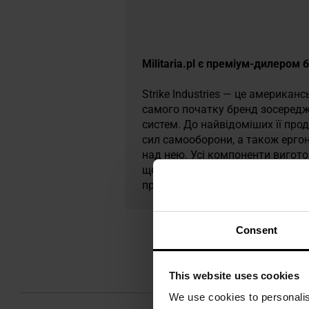
Militaria.pl є преміум-дилером б
Strike Industries — це американ
самого початку бренд зосереджу
систем. До найвідоміших її про
сил самооборони, а також ергон
над нею. Усі компоненти вигото
що гарантує прецизійність і дов
продукцію сьогодні цінують спорт
Consent
This website uses cookies
We use cookies to personalis