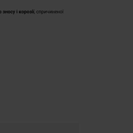
 зносу і корозії
, спричиненої