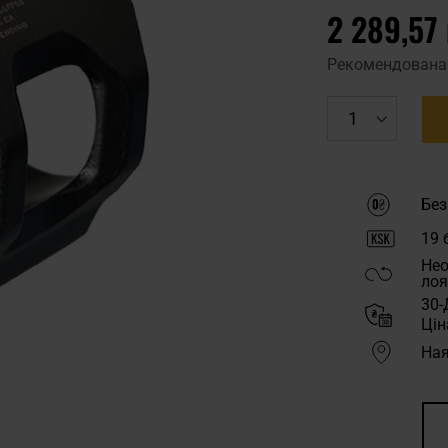
2 289,57
Рекомендована
Без
19
б
Нео
лоя
30-
Цін
Ная