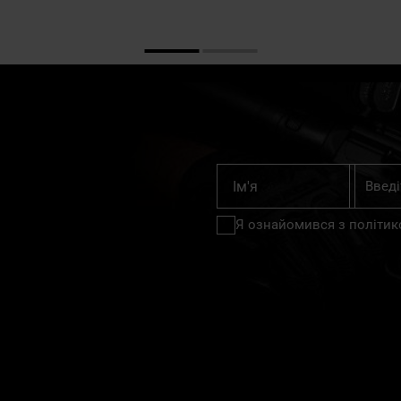
Підпишіт
Ім'я
на
нашу
Я ознайомився з
політик
розсилку
новин: