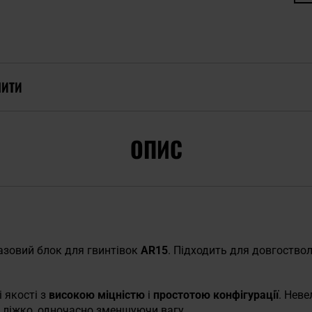
ПИТИ
ОПИС
зовий блок для гвинтівок
AR15
. Підходить для довгоство
і якості з
високою міцністю
і
простотою конфігурації
. Нев
 ліжко, одночасно зменшуючи вагу.