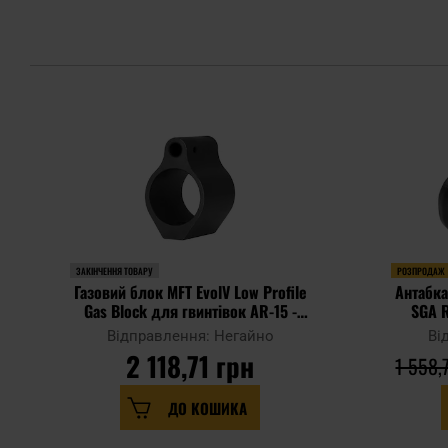
ЗАКІНЧЕННЯ ТОВАРУ
РОЗПРОДАЖ
Газовий блок MFT EvolV Low Profile
Антабка
Gas Block для гвинтівок AR-15 -
SGA R
Black
руш
Відправлення: Негайно
Ві
2 118,71 грн
1 558,
ДО КОШИКА