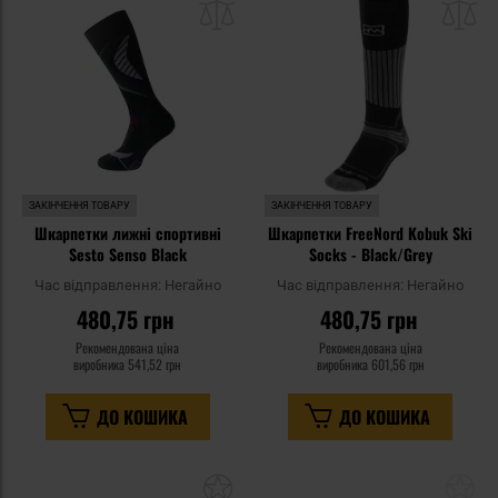
списку
сп
уподобань
уп
ЗАКІНЧЕННЯ ТОВАРУ
ЗАКІНЧЕННЯ ТОВАРУ
Шкарпетки лижні спортивні
Шкарпетки FreeNord Kobuk Ski
Sesto Senso Black
Socks - Black/Grey
Час відправлення:
Негайно
Час відправлення:
Негайно
480,75 грн
480,75 грн
Рекомендована ціна
Рекомендована ціна
виробника
541,52 грн
виробника
601,56 грн
ДО КОШИКА
ДО КОШИКА
Додати
До