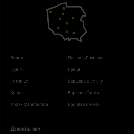
Outdoor
Як працює маска від смогу?
Купони на знижку
Одяг
Найкращі спальні мішки на осінь
Бидгощ
Познань Posnania
Гдиня
Щецин
Катовіце
Варшава Blue City
Краків
Варшава Tamka
Лодзь Manufaktura
Вроцлав Bielany
Дзвоніть нам