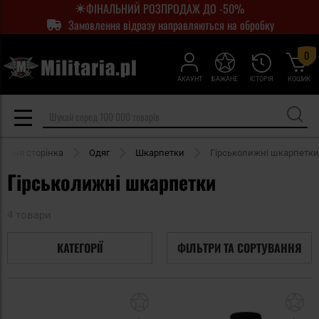
ФІНАЛЬНИЙ РОЗПРОДАЖ ДО -50%
Замовлення відразу направляються на обробку
0
АКАУНТ
БАЖАНЕ
ІСТОРІЯ
КОШИК
ашня сторінка
Одяг
Шкарпетки
Гірськолижні шкарпетки
Гірськолижні шкарпетки
4 товари
КАТЕГОРІЇ
ФІЛЬТРИ ТА СОРТУВАННЯ
Додати
До
до
д