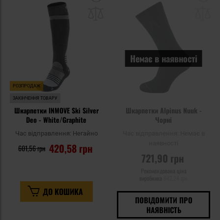
до
д
списку
сп
уподобань
уп
Немає в наявності
РОЗПРОДАЖ
ЗАКІНЧЕННЯ ТОВАРУ
Шкарпетки INMOVE Ski Silver
Шкарпетки Alpinus Nuuk -
Deo - White/Graphite
Чорні
Час відправлення:
Негайно
Час відправлення:
Немає в
наявності
420,58 грн
601,56 грн
721,90 грн
Рекомендована ціна
виробника
842,24 грн
ДО КОШИКА
ПОВІДОМИТИ ПРО
НАЯВНІСТЬ