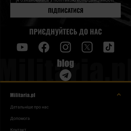
Я ознайомився з
політикою конфіденційності
розсилку
новин:
ПІДПИСАТИСЯ
ПРИЄДНУЙТЕСЬ ДО НАС
y
f
i
t
tt
Blog
Детальніше про нас
Допомога
Контакт