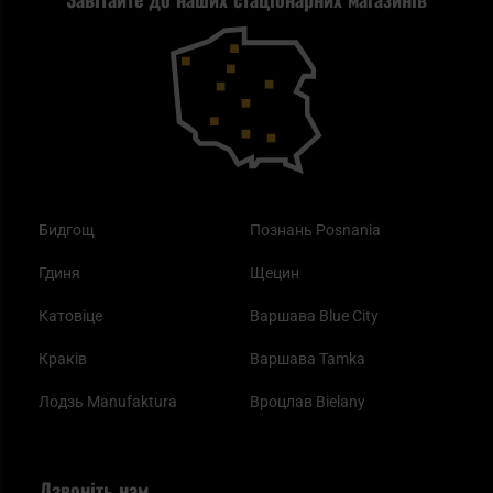
Повернення товару
Outdoor
Як працює маска від смогу?
Купони на знижку
Одяг
Найкращі спальні мішки на осінь
Бидгощ
Познань Posnania
Гдиня
Щецин
Катовіце
Варшава Blue City
Краків
Варшава Tamka
Лодзь Manufaktura
Вроцлав Bielany
Дзвоніть нам