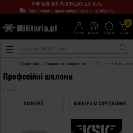
ФІНАЛЬНИЙ РОЗПРОДАЖ ДО -50%
Замовлення відразу направляються на обробку
0
АКАУНТ
БАЖАНЕ
ІСТОРІЯ
КОШИК
ільба
Професійне військове спорядження
Професійні шоломи
Професійні шоломи
1 товар
КАТЕГОРІЇ
ФІЛЬТРИ ТА СОРТУВАННЯ
Додати
до