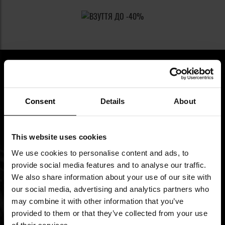
ПІДПИШИСЬ НА НАШУ
Consent
Details
About
РОЗСИЛКУ
This website uses cookies
Будь в курсі новинок та акцій
We use cookies to personalise content and ads, to
provide social media features and to analyse our traffic.
We also share information about your use of our site with
Ім'я
our social media, advertising and analytics partners who
may combine it with other information that you’ve
Підпишіться
provided to them or that they’ve collected from your use
на