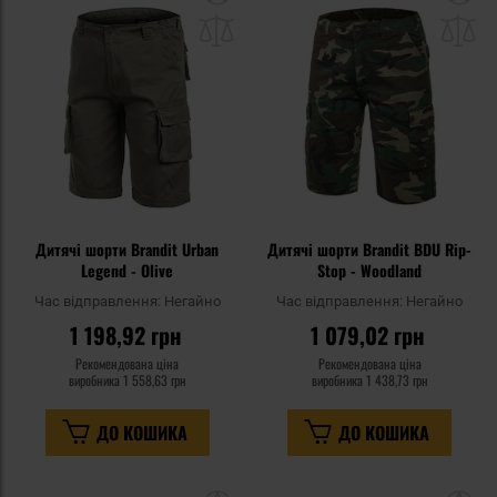
до
д
списку
сп
уподобань
уп
Дитячі шорти Brandit Urban
Дитячі шорти Brandit BDU Rip-
Legend - Olive
Stop - Woodland
Час відправлення:
Негайно
Час відправлення:
Негайно
1 198,92 грн
1 079,02 грн
Рекомендована ціна
Рекомендована ціна
виробника
1 558,63 грн
виробника
1 438,73 грн
ДО КОШИКА
ДО КОШИКА