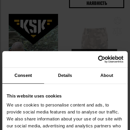
НАЯВНІСТЬ
До
до
спи
уп
Немає в наявності
РОЗПРОДАЖ
Consent
Details
About
ЗАКІНЧЕННЯ ТОВАРУ
Дитячі шорти Maxtex - wz.93
Pantera PL Desert
This website uses cookies
Час відправлення:
Немає в
We use cookies to personalise content and ads, to
наявності
provide social media features and to analyse our traffic.
1 019,06 грн
1 198,92 грн
We also share information about your use of our site with
our social media, advertising and analytics partners who
ПОВІДОМИТИ ПРО