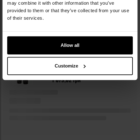
НАЯВНІСТЬ
may combine it with other information that you’ve
provided to them or that they’ve collected from your use
of their services.
ОСТАННІ ВІДГУКИ
Allow all
Customize
Дитячі шорти Brandit BDU Rip-Stop - Dark Camo
1 079,02 грн