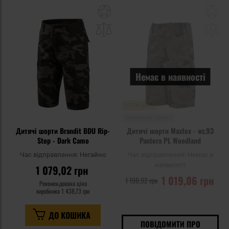
Додати
До
до
д
списку
сп
уподобань
уп
Немає в наявності
РОЗПРОДАЖ
ЗАКІНЧЕННЯ ТОВАРУ
Дитячі шорти Brandit BDU Rip-
Дитячі шорти Maxtex - wz.93
Stop - Dark Camo
Pantera PL Woodland
Час відправлення:
Негайно
Час відправлення:
Немає в
наявності
1 079,02 грн
1 019,06 грн
1 198,92 грн
Рекомендована ціна
виробника
1 438,73 грн
ДО КОШИКА
ПОВІДОМИТИ ПРО