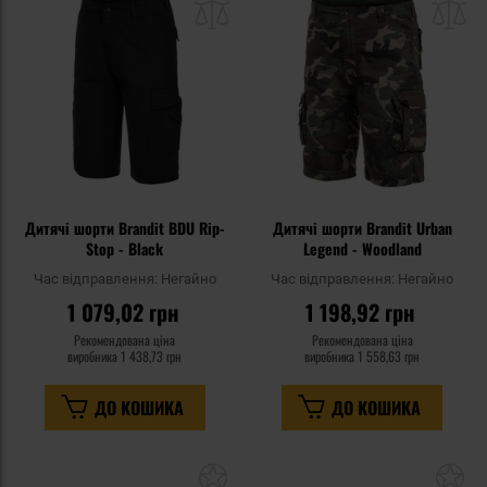
списку
сп
уподобань
уп
Дитячі шорти Brandit BDU Rip-
Дитячі шорти Brandit Urban
Stop - Black
Legend - Woodland
Час відправлення:
Негайно
Час відправлення:
Негайно
1 079,02 грн
1 198,92 грн
Рекомендована ціна
Рекомендована ціна
виробника
1 438,73 грн
виробника
1 558,63 грн
ДО КОШИКА
ДО КОШИКА
Додати
До