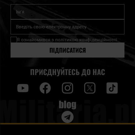
Ім'я
Підпишіться
на
нашу
Я ознайомився з
політикою конфіденційності
розсилку
новин:
ПІДПИСАТИСЯ
ПРИЄДНУЙТЕСЬ ДО НАС
y
f
i
t
tt
Blog