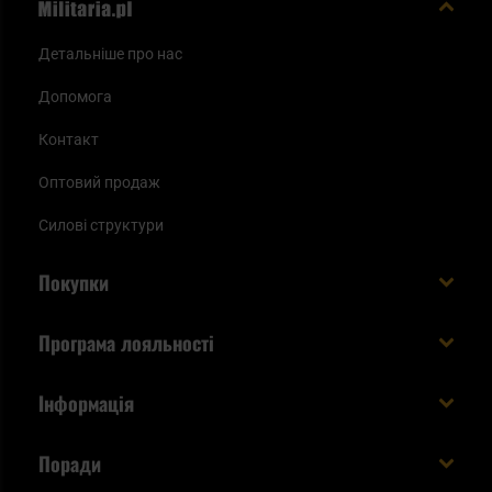
Детальніше про нас
Допомога
Контакт
Оптовий продаж
Силові структури
Покупки
Доставляємо в Україну!
Програма лояльності
Вартість і час доставки
Що ви отримуєте з акаунтом KSK
Інформація
Способи оплати
Як використати бали KSK
Умови та правила
Статус замовлення
Поради
Увійдіть в систему