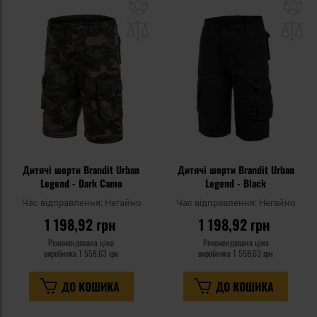
Додати
До
до
д
списку
сп
уподобань
уп
Дитячі шорти Brandit Urban
Дитячі шорти Brandit Urban
Legend - Dark Camo
Legend - Black
Час відправлення:
Негайно
Час відправлення:
Негайно
1 198,92 грн
1 198,92 грн
Рекомендована ціна
Рекомендована ціна
виробника
1 558,63 грн
виробника
1 558,63 грн
ДО КОШИКА
ДО КОШИКА