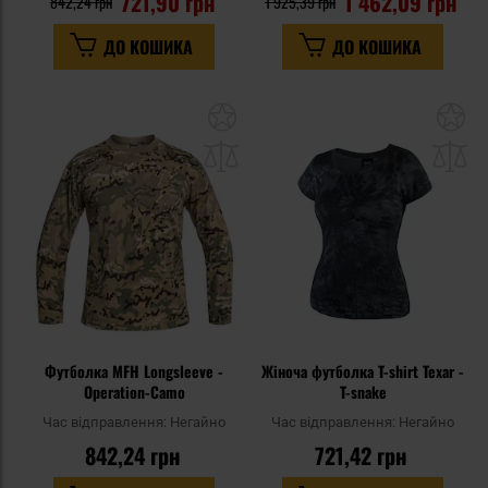
721,90 грн
1 462,09 грн
842,24 грн
1 925,39 грн
ДО КОШИКА
ДО КОШИКА
Додати
До
до
д
списку
сп
уподобань
уп
Футболка MFH Longsleeve -
Жіноча футболка T-shirt Texar -
Operation-Camo
T-snake
Час відправлення:
Негайно
Час відправлення:
Негайно
842,24 грн
721,42 грн