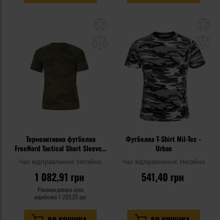
Додати
До
до
д
списку
сп
уподобань
уп
Термоактивна футболка
Футболка T-Shirt Mil-Tec -
FreeNord Tactical Short Sleeve -
Urban
Camo
Час відправлення:
Негайно
Час відправлення:
Негайно
1 082,91 грн
541,40 грн
Рекомендована ціна
виробника
1 203,25 грн