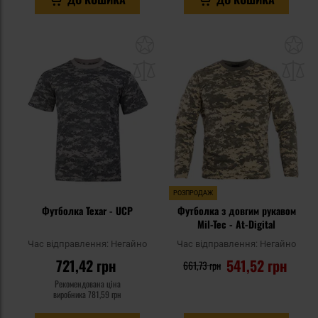
Додати
До
до
д
списку
сп
уподобань
уп
РОЗПРОДАЖ
Футболка Texar - UCP
Футболка з довгим рукавом
Mil-Tec - At-Digital
Час відправлення:
Негайно
Час відправлення:
Негайно
721,42 грн
541,52 грн
661,73 грн
Рекомендована ціна
виробника
781,59 грн