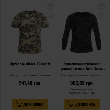
Додати
До
до
д
списку
сп
уподобань
уп
Футболка Mil-Tec AT-Digital
Термоактивна футболка з
довгим рукавом Sesto Senso
Thermo Active - Dark Camo
Час відправлення:
Негайно
Час відправлення:
Негайно
541,40 грн
962,09 грн
Рекомендована ціна
виробника
1 082,91 грн
ДО КОШИКА
ДО КОШИКА