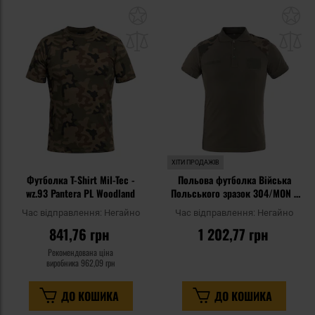
Додати
До
до
д
списку
сп
уподобань
уп
ХІТИ ПРОДАЖІВ
Футболка T-Shirt Mil-Tec -
Польова футболка Війська
wz.93 Pantera PL Woodland
Польського зразок 304/MON -
wz.93 Pantera PL Woodland
Час відправлення:
Негайно
Час відправлення:
Негайно
841,76 грн
1 202,77 грн
Рекомендована ціна
виробника
962,09 грн
ДО КОШИКА
ДО КОШИКА