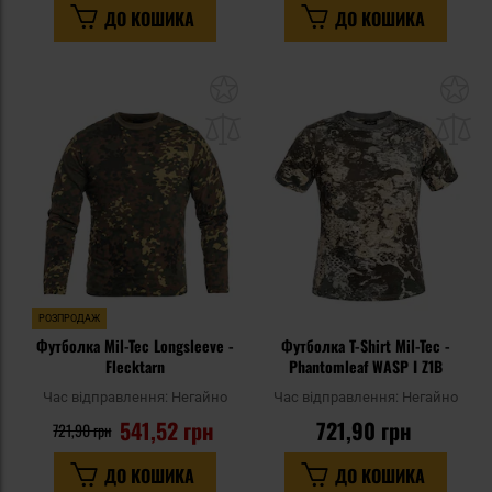
ДО КОШИКА
ДО КОШИКА
Додати
До
до
д
списку
сп
уподобань
уп
РОЗПРОДАЖ
Футболка Mil-Tec Longsleeve -
Футболка T-Shirt Mil-Tec -
Flecktarn
Phantomleaf WASP I Z1B
Час відправлення:
Негайно
Час відправлення:
Негайно
541,52 грн
721,90 грн
721,90 грн
ДО КОШИКА
ДО КОШИКА