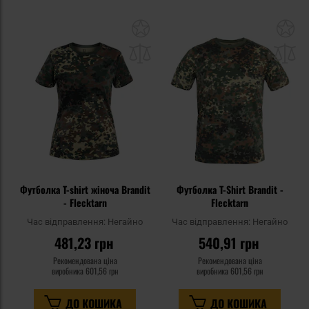
Додати
До
до
д
списку
сп
уподобань
уп
Футболка T-shirt жіноча Brandit
Футболка T-Shirt Brandit -
- Flecktarn
Flecktarn
Час відправлення:
Негайно
Час відправлення:
Негайно
481,23 грн
540,91 грн
Рекомендована ціна
Рекомендована ціна
виробника
601,56 грн
виробника
601,56 грн
ДО КОШИКА
ДО КОШИКА