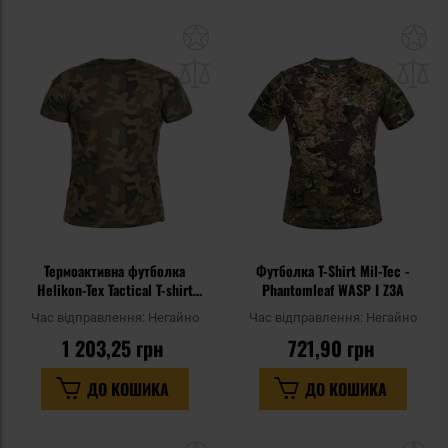
Додати
До
до
д
списку
сп
уподобань
уп
Термоактивна футболка
Футболка T-Shirt Mil-Tec -
Helikon-Tex Tactical T-shirt
Phantomleaf WASP I Z3A
TopCool - wz.93 Pantera PL
Час відправлення:
Негайно
Час відправлення:
Негайно
Woodland
1 203,25 грн
721,90 грн
ДО КОШИКА
ДО КОШИКА