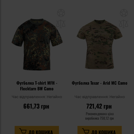
Додати
До
до
д
списку
сп
уподобань
уп
Футболка T-shirt MFH -
Футболка Texar - Arid MC Camo
Flecktarn BW Camo
Час відправлення:
Негайно
Час відправлення:
Негайно
661,73 грн
721,42 грн
Рекомендована ціна
виробника
758,12 грн
ДО КОШИКА
ДО КОШИКА