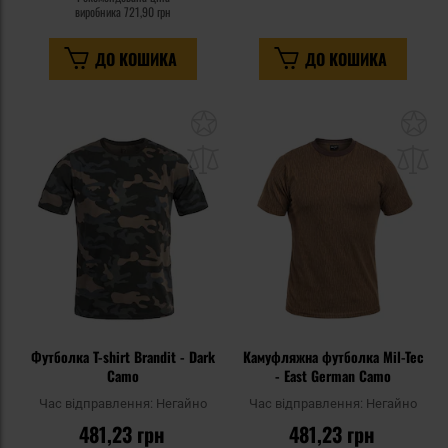
виробника
721,90 грн
ДО КОШИКА
ДО КОШИКА
Додати
До
до
д
списку
сп
уподобань
уп
Футболка T-shirt Brandit - Dark
Камуфляжна футболка Mil-Tec
Camo
- East German Camo
Час відправлення:
Негайно
Час відправлення:
Негайно
481,23 грн
481,23 грн