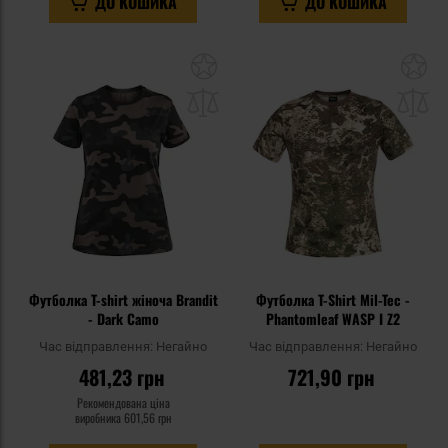
ДО КОШИКА
ДО КОШИКА
Додати
До
до
д
списку
сп
уподобань
уп
Футболка T-shirt жіноча Brandit
Футболка T-Shirt Mil-Tec -
- Dark Camo
Phantomleaf WASP I Z2
Час відправлення:
Негайно
Час відправлення:
Негайно
481,23 грн
721,90 грн
Рекомендована ціна
виробника
601,56 грн