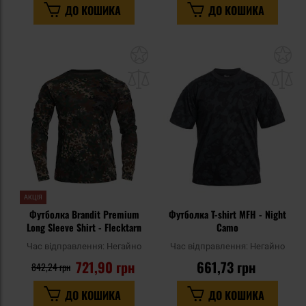
ДО КОШИКА
ДО КОШИКА
Додати
До
до
д
списку
сп
уподобань
уп
АКЦІЯ
Футболка Brandit Premium
Футболка T-shirt MFH - Night
Long Sleeve Shirt - Flecktarn
Camo
Час відправлення:
Негайно
Час відправлення:
Негайно
721,90 грн
661,73 грн
842,24 грн
ДО КОШИКА
ДО КОШИКА