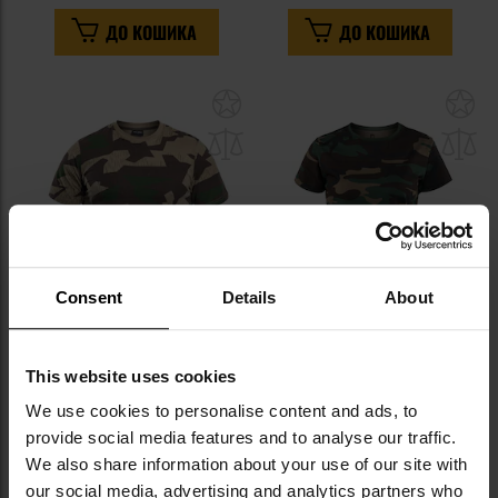
ДО КОШИКА
ДО КОШИКА
Додати
До
до
д
списку
сп
уподобань
уп
Consent
Details
About
Футболка Mil-Tec Splinter
Футболка T-shirt жіноча Brandit
This website uses cookies
Camo
- Woodland
We use cookies to personalise content and ads, to
Час відправлення:
Негайно
Час відправлення:
Негайно
provide social media features and to analyse our traffic.
541,40 грн
481,23 грн
We also share information about your use of our site with
Рекомендована ціна
our social media, advertising and analytics partners who
виробника
601,56 грн