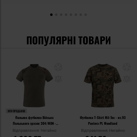
ПОПУЛЯРНІ ТОВАРИ
ХІТИ ПРОДАЖІВ
Польова футболка Війська
Футболка T-Shirt Mil-Tec - wz.93
Польського зразок 304/MON -
Pantera PL Woodland
wz.93 Pantera PL Woodland
Відправлення: Негайно
Відправлення: Негайно