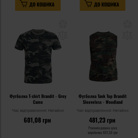
ДО КОШИКА
ДО КОШИКА
Додати
До
до
д
списку
сп
уподобань
уп
Футболка T-shirt Brandit - Grey
Футболка Tank Top Brandit
Camo
Sleeveless - Woodland
Час відправлення:
Негайно
Час відправлення:
Негайно
601,08 грн
481,23 грн
Рекомендована ціна
виробника
601,56 грн