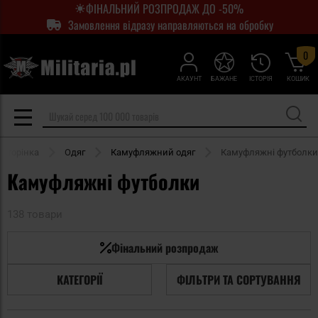
ФІНАЛЬНИЙ РОЗПРОДАЖ ДО -50%
Замовлення відразу направляються на обробку
0
АКАУНТ
БАЖАНЕ
ІСТОРІЯ
КОШИК
сторінка
Одяг
Камуфляжний одяг
Камуфляжні футболки
Камуфляжні футболки
138 товари
Фінальний розпродаж
КАТЕГОРІЇ
ФІЛЬТРИ ТА СОРТУВАННЯ