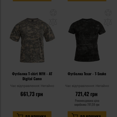
Додати
До
до
д
списку
сп
уподобань
уп
Футболка T-shirt MFH - AT
Футболка Texar - T-Snake
Digital Camo
Час відправлення:
Негайно
Час відправлення:
Негайно
661,73 грн
721,42 грн
Рекомендована ціна
виробника
781,59 грн
ДО КОШИКА
ДО КОШИКА