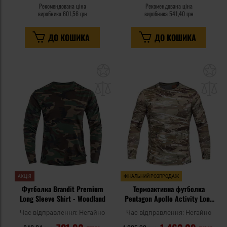
Рекомендована ціна
Рекомендована ціна
виробника
601,56 грн
виробника
541,40 грн
ДО КОШИКА
ДО КОШИКА
Додати
До
до
д
списку
сп
уподобань
уп
АКЦІЯ
ФІНАЛЬНИЙ РОЗПРОДАЖ
Футболка Brandit Premium
Термоактивна футболка
Long Sleeve Shirt - Woodland
Pentagon Apollo Activity Long
Sleeve - PentaCamo
Час відправлення:
Негайно
Час відправлення:
Негайно