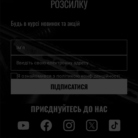
РОЗСИЛКУ
Будь в курсі новинок та акцій
Ім'я
Підпишіться
на
нашу
Я ознайомився з
політикою конфіденційності
розсилку
новин:
ПІДПИСАТИСЯ
ПРИЄДНУЙТЕСЬ ДО НАС
y
f
i
t
tt