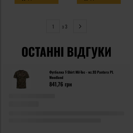
з 3
Сторінка
Наступне
ОСТАННІ ВІДГУКИ
Футболка T-Shirt Mil-Tec - wz.93 Pantera PL
Woodland
841,76 грн