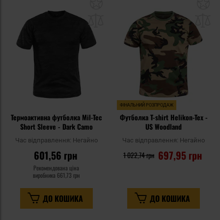
Додати
До
до
д
списку
сп
уподобань
уп
ФІНАЛЬНИЙ РОЗПРОДАЖ
Термоактивна футболка Mil-Tec
Футболка T-shirt Helikon-Tex -
Short Sleeve - Dark Camo
US Woodland
Час відправлення:
Негайно
Час відправлення:
Негайно
601,56 грн
697,95 грн
1 022,74 грн
Рекомендована ціна
виробника
661,73 грн
ДО КОШИКА
ДО КОШИКА