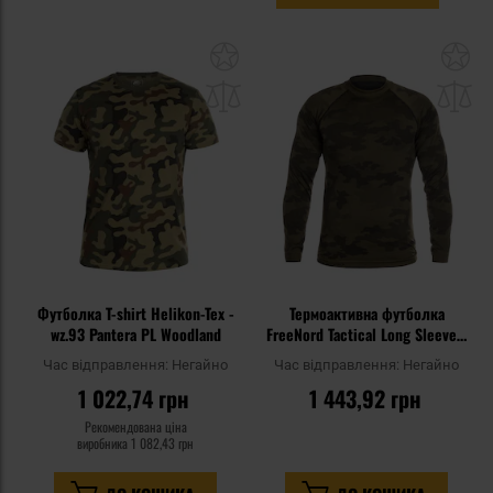
Додати
До
до
д
списку
сп
уподобань
уп
Футболка T-shirt Helikon-Tex -
Термоактивна футболка
wz.93 Pantera PL Woodland
FreeNord Tactical Long Sleeve -
Camo
Час відправлення:
Негайно
Час відправлення:
Негайно
1 022,74 грн
1 443,92 грн
Рекомендована ціна
виробника
1 082,43 грн