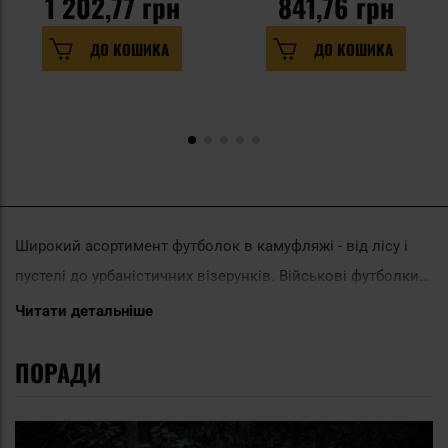
1 202,77 грн
841,76 грн
ДО КОШИКА
ДО КОШИКА
Широкий асортимент футболок в камуфляжі - від лісу і
пустелі до урбаністичних візерунків. Військові футболки
цього типу доступні як в термо-, так і в бавовняному
Читати детальніше
варіанті. При виборі правильного камуфляжу вам стане в
ПОРАДИ
нагоді теорія та історія камуфляжних візерунків.