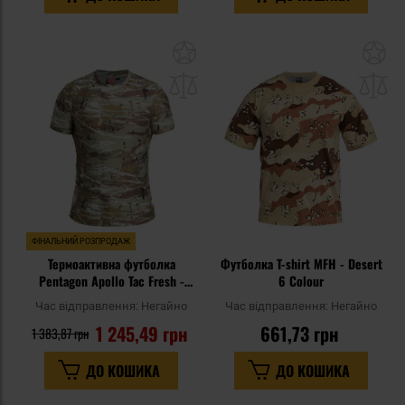
Додати
До
до
д
списку
сп
уподобань
уп
ФІНАЛЬНИЙ РОЗПРОДАЖ
Термоактивна футболка
Футболка T-shirt MFH - Desert
Pentagon Apollo Tac Fresh -
6 Colour
PentaCamo
Час відправлення:
Негайно
Час відправлення:
Негайно
1 245,49 грн
661,73 грн
1 383,87 грн
ДО КОШИКА
ДО КОШИКА