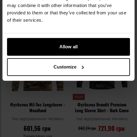
may combine it with other information that you’ve
ДО КОШИКА
ДО КОШИКА
provided to them or that they’ve collected from your use
of their services.
Додати
До
до
д
списку
сп
Allow all
уподобань
уп
Customize
АКЦІЯ
Футболка Mil-Tec Longsleeve -
Футболка Brandit Premium
Woodland
Long Sleeve Shirt - Dark Camo
Час відправлення:
Негайно
Час відправлення:
Негайно
601,56 грн
721,90 грн
842,24 грн
Рекомендована ціна