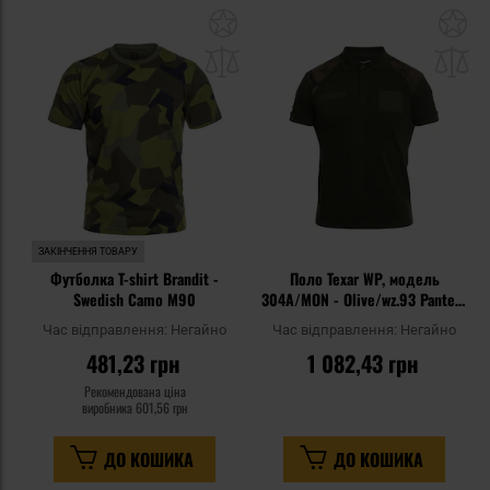
Додати
До
до
д
списку
сп
уподобань
уп
ЗАКІНЧЕННЯ ТОВАРУ
Футболка T-shirt Brandit -
Поло Texar WP, модель
Swedish Camo M90
304A/MON - Olive/wz.93 Pantera
PL Woodland
Час відправлення:
Негайно
Час відправлення:
Негайно
481,23 грн
1 082,43 грн
Рекомендована ціна
виробника
601,56 грн
ДО КОШИКА
ДО КОШИКА