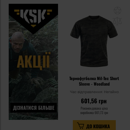
До
до
спи
уп
Термофутболка Mil-Tec Short
Sleeve - Woodland
Час відправлення:
Негайно
601,56 грн
Рекомендована ціна
виробника
661,73 грн
ДО КОШИКА