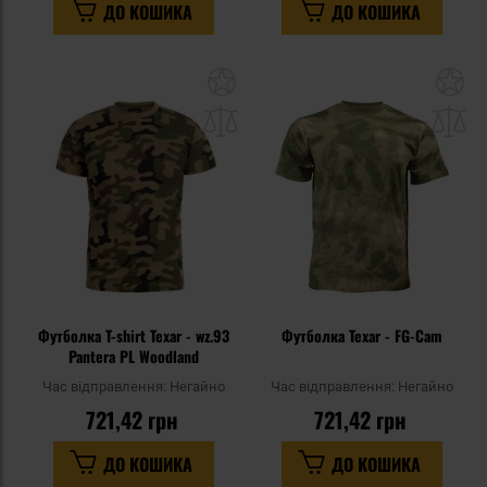
ДО КОШИКА
ДО КОШИКА
Додати
До
до
д
списку
сп
уподобань
уп
Футболка T-shirt Texar - wz.93
Футболка Texar - FG-Cam
Pantera PL Woodland
Час відправлення:
Негайно
Час відправлення:
Негайно
721,42 грн
721,42 грн
ДО КОШИКА
ДО КОШИКА