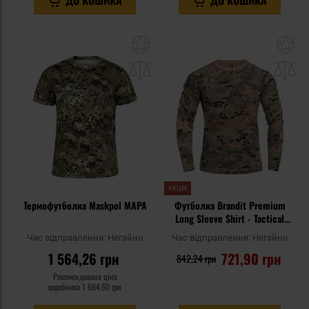
ДО КОШИКА
ДО КОШИКА
Додати
До
до
д
списку
сп
уподобань
уп
АКЦІЯ
Термофутболка Maskpol MAPA
Футболка Brandit Premium
Long Sleeve Shirt - Tactical
Camo
Час відправлення:
Негайно
Час відправлення:
Негайно
1 564,26 грн
721,90 грн
842,24 грн
Рекомендована ціна
виробника
1 684,60 грн