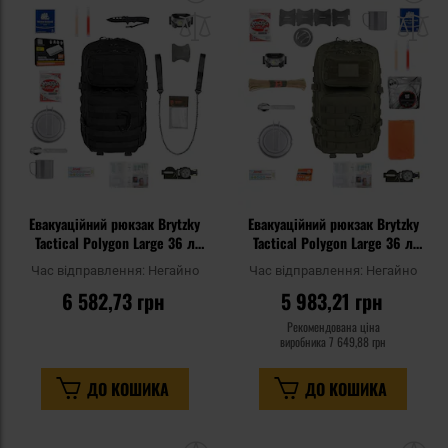
до
д
списку
сп
уподобань
уп
Евакуаційний рюкзак Brytzky
Евакуаційний рюкзак Brytzky
Tactical Polygon Large 36 л
Tactical Polygon Large 36 л
Black Medium - зі
Olive Medium V2 - зі
Час відправлення:
Негайно
Час відправлення:
Негайно
спорядженням
спорядженням
6 582,73 грн
5 983,21 грн
Рекомендована ціна
виробника
7 649,88 грн
ДО КОШИКА
ДО КОШИКА