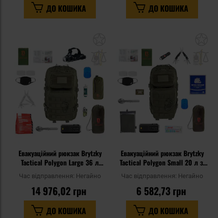
ДО КОШИКА
ДО КОШИКА
Додати
До
до
д
списку
сп
уподобань
уп
Евакуаційний рюкзак Brytzky
Евакуаційний рюкзак Brytzky
Tactical Polygon Large 36 л
Tactical Polygon Small 20 л зі
Olive - зі спорядженням
спорядженням - Olive
Час відправлення:
Негайно
Час відправлення:
Негайно
14 976,02 грн
6 582,73 грн
ДО КОШИКА
ДО КОШИКА