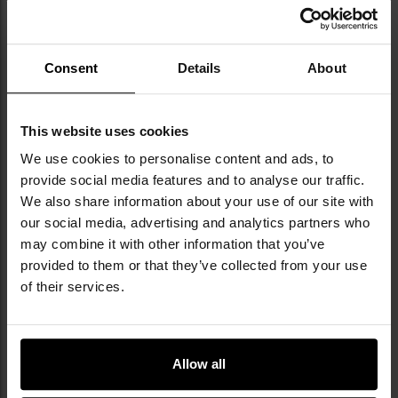
ДО КОШИКА
ДО КОШИКА
Consent
Details
About
Додати
До
до
д
списку
сп
This website uses cookies
уподобань
уп
We use cookies to personalise content and ads, to
provide social media features and to analyse our traffic.
We also share information about your use of our site with
our social media, advertising and analytics partners who
may combine it with other information that you’ve
provided to them or that they’ve collected from your use
of their services.
Рюкзак Helikon-Tex Bail Out
Рюкзак Helikon-Tex Bail Out
Bag 25 л - Shadow Grey
Bag 25 л - Black
Час відправлення:
Негайно
Час відправлення:
Негайно
Allow all
7 781,77 грн
7 781,77 грн