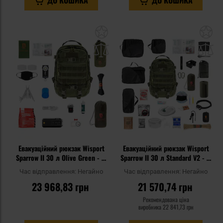
ДО КОШИКА
ДО КОШИКА
Додати
До
до
д
списку
сп
уподобань
уп
Евакуаційний рюкзак Wisport
Евакуаційний рюкзак Wisport
Sparrow II 30 л Olive Green - зі
Sparrow II 30 л Standard V2 - зі
спорядженням
спорядженням
Час відправлення:
Негайно
Час відправлення:
Негайно
23 968,83 грн
21 570,74 грн
Рекомендована ціна
виробника
22 841,73 грн