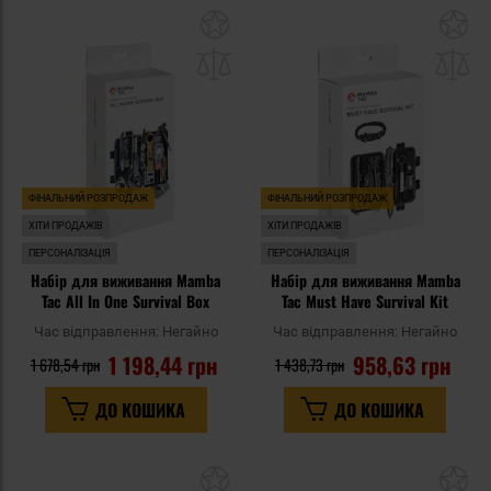
Додати
До
до
д
списку
сп
уподобань
уп
ФІНАЛЬНИЙ РОЗПРОДАЖ
ФІНАЛЬНИЙ РОЗПРОДАЖ
ХІТИ ПРОДАЖІВ
ХІТИ ПРОДАЖІВ
ПЕРСОНАЛІЗАЦІЯ
ПЕРСОНАЛІЗАЦІЯ
Набір для виживання Mamba
Набір для виживання Mamba
Tac All In One Survival Box
Tac Must Have Survival Kit
Час відправлення:
Негайно
Час відправлення:
Негайно
1 198,44 грн
958,63 грн
1 678,54 грн
1 438,73 грн
ДО КОШИКА
ДО КОШИКА
Додати
До