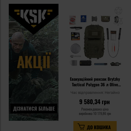
До
до
спи
уп
Евакуаційний рюкзак Brytzky
Tactical Polygon 36 л Olive
Large - зі спорядженням
Час відправлення:
Негайно
9 580,34 грн
Рекомендована ціна
виробника
10 179,86 грн
ДО КОШИКА