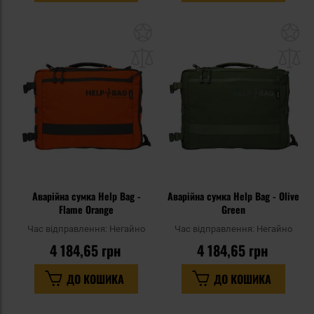
Додати
До
до
д
списку
сп
уподобань
уп
Аварійна сумка Help Bag -
Аварійна сумка Help Bag - Olive
Flame Orange
Green
Час відправлення:
Негайно
Час відправлення:
Негайно
4 184,65 грн
4 184,65 грн
ДО КОШИКА
ДО КОШИКА