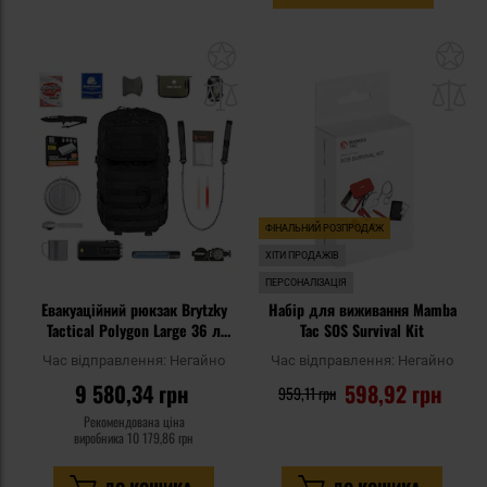
Додати
До
до
д
списку
сп
уподобань
уп
ФІНАЛЬНИЙ РОЗПРОДАЖ
ХІТИ ПРОДАЖІВ
ПЕРСОНАЛІЗАЦІЯ
Евакуаційний рюкзак Brytzky
Набір для виживання Mamba
Tactical Polygon Large 36 л
Tac SOS Survival Kit
Black Large - зі спорядженням
Час відправлення:
Негайно
Час відправлення:
Негайно
9 580,34 грн
598,92 грн
959,11 грн
Рекомендована ціна
виробника
10 179,86 грн