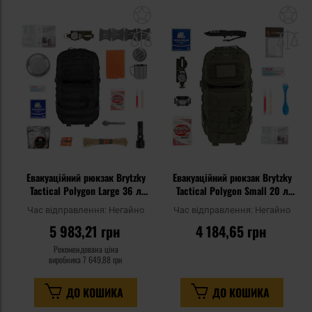
Додати
До
до
д
списку
сп
уподобань
уп
Евакуаційний рюкзак Brytzky
Евакуаційний рюкзак Brytzky
Tactical Polygon Large 36 л
Tactical Polygon Small 20 л
Black V3 - зі спорядженням
Olive - зі спорядженням
Час відправлення:
Негайно
Час відправлення:
Негайно
5 983,21 грн
4 184,65 грн
Рекомендована ціна
виробника
7 649,88 грн
ДО КОШИКА
ДО КОШИКА