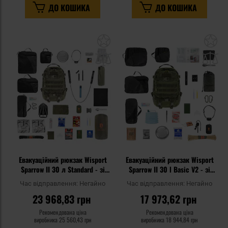
ДО КОШИКА
ДО КОШИКА
Додати
До
до
д
списку
сп
уподобань
уп
Евакуаційний рюкзак Wisport
Евакуаційний рюкзак Wisport
Sparrow II 30 л Standard - зі
Sparrow II 30 l Basic V2 - зі
спорядженням
спорядженням
Час відправлення:
Негайно
Час відправлення:
Негайно
23 968,83 грн
17 973,62 грн
Рекомендована ціна
Рекомендована ціна
виробника
25 560,43 грн
виробника
18 944,84 грн