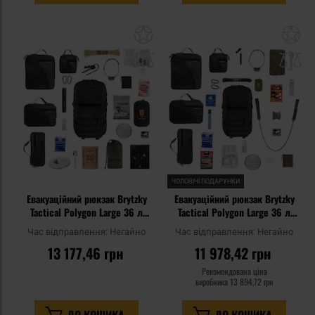
Додати
До
до
д
списку
сп
уподобань
уп
ЧОЛОВІЧІ ПОДАРУНКИ
Евакуаційний рюкзак Brytzky
Евакуаційний рюкзак Brytzky
Tactical Polygon Large 36 л
Tactical Polygon Large 36 л
Black V2 - зі спорядженням
Black - зі спорядженням
Час відправлення:
Негайно
Час відправлення:
Негайно
13 177,46 грн
11 978,42 грн
Рекомендована ціна
виробника
13 894,72 грн