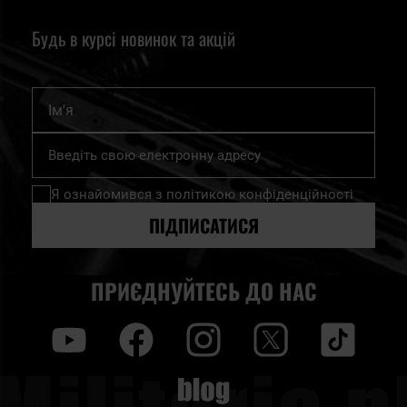
лише найнеобхідніше. Важкий рюкзак сповільнить вас і
Будь в курсі новинок та акцій
обмежить ваші можливості, а під час надзвичайної
ситуації ці можливості можуть мати вирішальне значення
для вашого виживання.
Ім'я
Підпишіться
на
нашу
Я ознайомився з
політикою конфіденційності
розсилку
новин:
ПІДПИСАТИСЯ
ПРИЄДНУЙТЕСЬ ДО НАС
y
f
i
t
tt
Blog