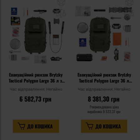
Додати
До
до
д
списку
сп
уподобань
уп
Евакуаційний рюкзак Brytzky
Евакуаційний рюкзак Brytzky
Tactical Polygon Large 36 л зі
Tactical Polygon Large 36 л
спорядженням - Olive
Olive Large V2 - зі
Час відправлення:
Негайно
Час відправлення:
Негайно
спорядженням
6 582,73 грн
8 381,30 грн
Рекомендована ціна
виробника
9 532,37 грн
ДО КОШИКА
ДО КОШИКА