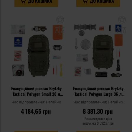
ДО КОШИКА
ДО КОШИКА
Додати
До
до
д
списку
сп
уподобань
уп
Евакуаційний рюкзак Brytzky
Евакуаційний рюкзак Brytzky
Tactical Polygon Small 20 л
Tactical Polygon Large 36 л
Olive V2 - зі спорядженням
Olive V2 - зі спорядженням
Час відправлення:
Негайно
Час відправлення:
Негайно
4 184,65 грн
8 381,30 грн
Рекомендована ціна
виробника
9 532,37 грн