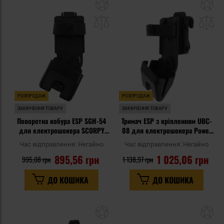
Додати
До
до
д
списку
сп
уподобань
уп
РОЗПРОДАЖ
РОЗПРОДАЖ
ЗАКІНЧЕННЯ ТОВАРУ
ЗАКІНЧЕННЯ ТОВАРУ
Поворотна кобура ESP SGH-54
Тримач ESP з кріпленням UBC-
для електрошокера SCORPY
08 для електрошокера Power
200 - UBC-05 Clip
200
Час відправлення:
Негайно
Час відправлення:
Негайно
895,56 грн
1 025,06 грн
995,08 грн
1 138,97 грн
ДО КОШИКА
ДО КОШИКА
Додати
До
до
д