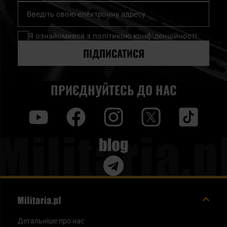
Підпишіться
на
нашу
Я ознайомився з
політикою конфіденційності
розсилку
новин:
ПІДПИСАТИСЯ
ПРИЄДНУЙТЕСЬ ДО НАС
y
f
i
t
tt
Blog
Детальніше про нас