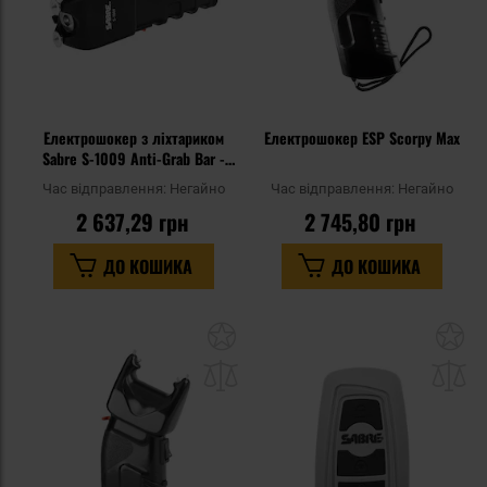
Електрошокер з ліхтариком
Електрошокер ESP Scorpy Max
Sabre S-1009 Anti-Grab Bar -
Black
Час відправлення:
Негайно
Час відправлення:
Негайно
2 637,29 грн
2 745,80 грн
ДО КОШИКА
ДО КОШИКА
Додати
До
до
д
списку
сп
уподобань
уп