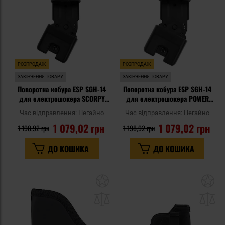
уподобань
уп
РОЗПРОДАЖ
РОЗПРОДАЖ
ЗАКІНЧЕННЯ ТОВАРУ
ЗАКІНЧЕННЯ ТОВАРУ
Поворотна кобура ESP SGH-14
Поворотна кобура ESP SGH-14
для електрошокера SCORPY
для електрошокера POWER
200 - UBC-02 Clip
200 - UBC-02 Clip
Час відправлення:
Негайно
Час відправлення:
Негайно
1 079,02 грн
1 079,02 грн
1 198,92 грн
1 198,92 грн
ДО КОШИКА
ДО КОШИКА
Додати
До
до
д
списку
сп
уподобань
уп