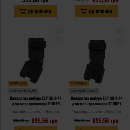
ДО КОШИКА
ДО КОШИКА
Додати
До
до
д
списку
сп
уподобань
уп
РОЗПРОДАЖ
РОЗПРОДАЖ
ЗАКІНЧЕННЯ ТОВАРУ
ЗАКІНЧЕННЯ ТОВАРУ
Поворотна кобура ESP SGH-44
Поворотна кобура ESP SGH-44
для електрошокера POWER
для електрошокера SCORPY
200 - UBC-04-1 Clip
Max - UBC-04-1 Clip
Час відправлення:
Негайно
Час відправлення:
Негайно
895,56 грн
895,56 грн
995,08 грн
995,08 грн