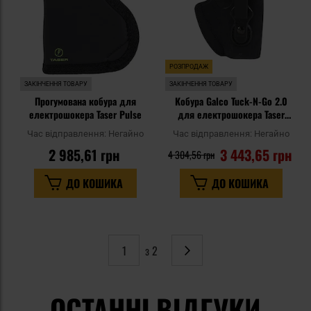
РОЗПРОДАЖ
ЗАКІНЧЕННЯ ТОВАРУ
ЗАКІНЧЕННЯ ТОВАРУ
Прогумована кобура для
Кобура Galco Tuck-N-Go 2.0
електрошокера Taser Pulse
для електрошокера Taser
Pulse
Час відправлення:
Негайно
Час відправлення:
Негайно
2 985,61 грн
3 443,65 грн
4 304,56 грн
ДО КОШИКА
ДО КОШИКА
з 2
Сторінка
Наступне
ОСТАННІ ВІДГУКИ