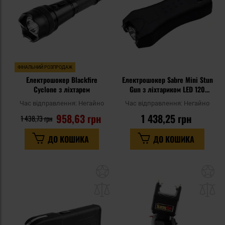
ФІНАЛЬНИЙ РОЗПРОДАЖ
Електрошокер Blackfire
Електрошокер Sabre Mini Stun
Cyclone з ліхтарем
Gun з ліхтариком LED 120
люменів
Час відправлення:
Негайно
Час відправлення:
Негайно
958,63 грн
1 438,25 грн
1 438,73 грн
ДО КОШИКА
ДО КОШИКА
Додати
До
до
д
списку
сп
уподобань
уп