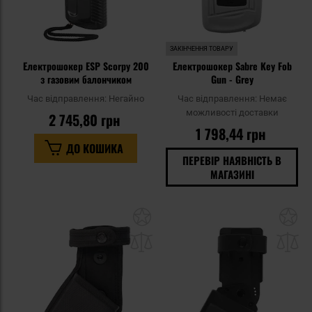
ЗАКІНЧЕННЯ ТОВАРУ
Електрошокер ESP Scorpy 200
Електрошокер Sabre Key Fob
з газовим балончиком
Gun - Grey
Час відправлення:
Негайно
Час відправлення:
Немає
можливості доставки
2 745,80 грн
1 798,44 грн
ДО КОШИКА
ПЕРЕВІР НАЯВНІСТЬ В
МАГАЗИНІ
Додати
До
до
д
списку
сп
уподобань
уп