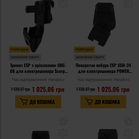
списку
сп
уподобань
уп
РОЗПРОДАЖ
РОЗПРОДАЖ
ЗАКІНЧЕННЯ ТОВАРУ
ЗАКІНЧЕННЯ ТОВАРУ
Тримач ESP з кріпленням UBC-
Поворотна кобура ESP SGH-24
08 для електрошокера Scorpy
для електрошокера POWER
200
200 - Paddle
Час відправлення:
Негайно
Час відправлення:
Негайно
1 025,06 грн
1 025,06 грн
1 138,97 грн
1 138,97 грн
ДО КОШИКА
ДО КОШИКА
Додати
До
до
д
списку
сп