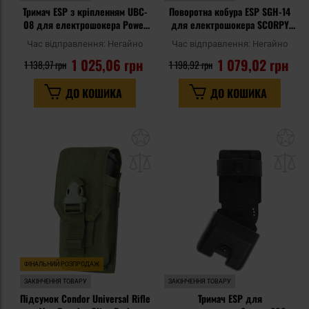
Тримач ESP з кріпленням UBC-
Поворотна кобура ESP SGH-14
08 для електрошокера Power
для електрошокера SCORPY
Max
Max - UBC-02 Clip
Час відправлення:
Негайно
Час відправлення:
Негайно
1 025,06 грн
1 079,02 грн
1 138,97 грн
1 198,92 грн
ДО КОШИКА
ДО КОШИКА
Додати
До
до
д
списку
сп
уподобань
уп
ФІНАЛЬНИЙ РОЗПРОДАЖ
ЗАКІНЧЕННЯ ТОВАРУ
ЗАКІНЧЕННЯ ТОВАРУ
Підсумок Condor Universal Rifle
Тримач ESP для