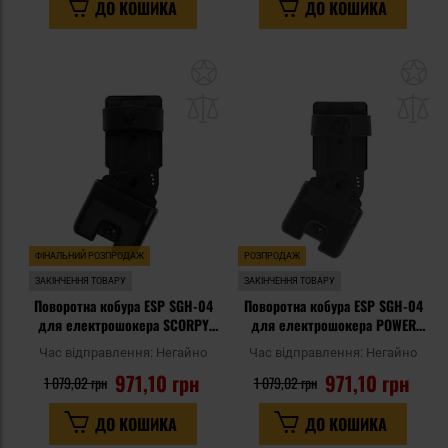
ДО КОШИКА
ДО КОШИКА
Додати
До
до
д
списку
сп
уподобань
уп
ФІНАЛЬНИЙ РОЗПРОДАЖ
РОЗПРОДАЖ
ЗАКІНЧЕННЯ ТОВАРУ
ЗАКІНЧЕННЯ ТОВАРУ
Поворотна кобура ESP SGH-04
Поворотна кобура ESP SGH-04
для електрошокера SCORPY
для електрошокера POWER
200 - UBC-01 Clip
200 - UBC-01 Clip
Час відправлення:
Негайно
Час відправлення:
Негайно
971,10 грн
971,10 грн
1 079,02 грн
1 079,02 грн
ДО КОШИКА
ДО КОШИКА