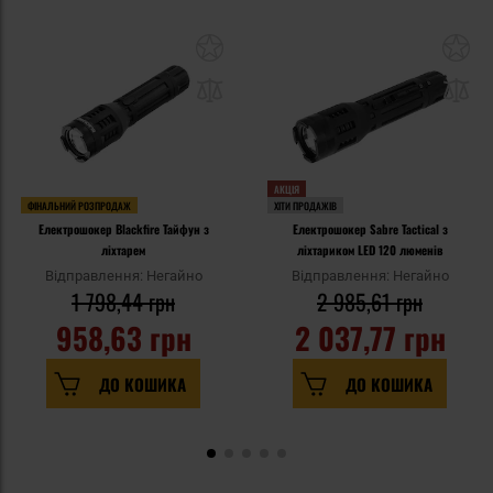
АКЦІЯ
ФІНАЛЬНИЙ РОЗПРОДАЖ
ХІТИ ПРОДАЖІВ
Електрошокер Blackfire Тайфун з
Електрошокер Sabre Tactical з
ліхтарем
ліхтариком LED 120 люменів
Відправлення: Негайно
Відправлення: Негайно
1 798,44 грн
2 985,61 грн
958,63 грн
2 037,77 грн
ДО КОШИКА
ДО КОШИКА