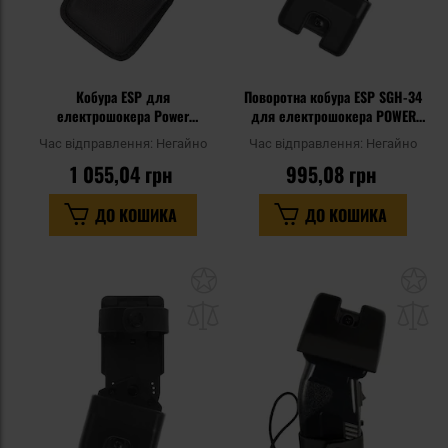
Кобура ESP для
Поворотна кобура ESP SGH-34
електрошокера Power
для електрошокера POWER
Max/Scorpy Max з кліпсою
MAX - UBC-03 Clip
Час відправлення:
Негайно
Час відправлення:
Негайно
1 055,04 грн
995,08 грн
ДО КОШИКА
ДО КОШИКА
Додати
До
до
д
списку
сп
уподобань
уп