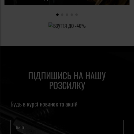
місця небезпеки. Іноді такий пристрій також підходить
увагу оточуючих і таким чином надати користувачеві
для використання як куботан.
додаткову форму захисту від нападу. Ці та багато інших
переваг роблять пристрої вартими уваги, коли йде мова
про більш високий рівень безпеки.
ПІДПИШИСЬ НА НАШУ
РОЗСИЛКУ
Будь в курсі новинок та акцій
Ім'я