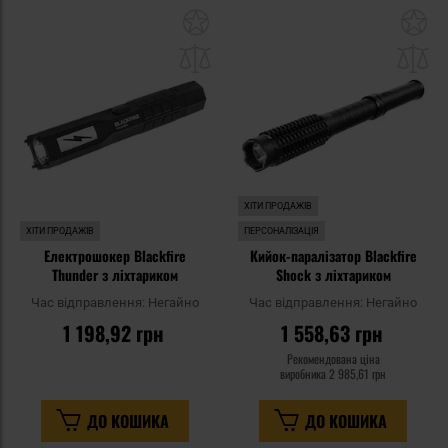
Додати
До
до
д
списку
сп
уподобань
уп
ХІТИ ПРОДАЖІВ
ХІТИ ПРОДАЖІВ
ПЕРСОНАЛІЗАЦІЯ
Електрошокер Blackfire
Кийок-паралізатор Blackfire
Thunder з ліхтариком
Shock з ліхтариком
Час відправлення:
Негайно
Час відправлення:
Негайно
1 198,92 грн
1 558,63 грн
Рекомендована ціна
виробника
2 985,61 грн
ДО КОШИКА
ДО КОШИКА