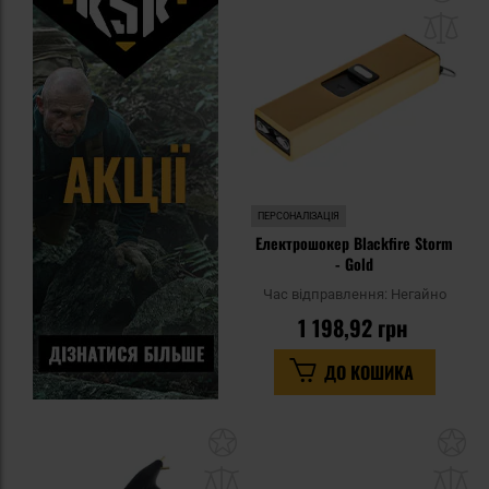
до
спи
уп
ПЕРСОНАЛІЗАЦІЯ
Електрошокер Blackfire Storm
- Gold
Час відправлення:
Негайно
1 198,92 грн
ДО КОШИКА
Додати
До
до
д
списку
сп