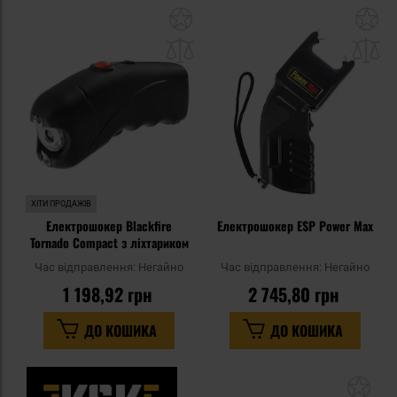
Додати
До
до
д
списку
сп
уподобань
уп
ХІТИ ПРОДАЖІВ
Електрошокер Blackfire
Електрошокер ESP Power Max
Tornado Compact з ліхтариком
Час відправлення:
Негайно
Час відправлення:
Негайно
1 198,92 грн
2 745,80 грн
ДО КОШИКА
ДО КОШИКА
До