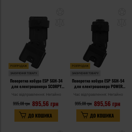
Додати
До
до
д
списку
сп
уподобань
уп
РОЗПРОДАЖ
РОЗПРОДАЖ
ЗАКІНЧЕННЯ ТОВАРУ
ЗАКІНЧЕННЯ ТОВАРУ
Поворотна кобура ESP SGH-34
Поворотна кобура ESP SGH-54
для електрошокера SCORPY
для електрошокера POWER
200 - UBC-03 Clip
200 - UBC-05 Clip
Час відправлення:
Негайно
Час відправлення:
Негайно
895,56 грн
895,56 грн
995,08 грн
995,08 грн
ДО КОШИКА
ДО КОШИКА