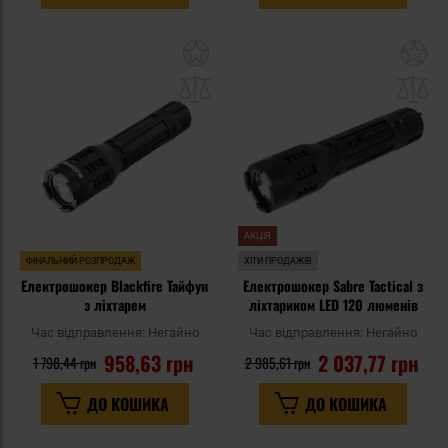
Додати
До
до
д
списку
сп
уподобань
уп
АКЦІЯ
ФІНАЛЬНИЙ РОЗПРОДАЖ
ХІТИ ПРОДАЖІВ
Електрошокер Blackfire Тайфун
Електрошокер Sabre Tactical з
з ліхтарем
ліхтариком LED 120 люменів
Час відправлення:
Негайно
Час відправлення:
Негайно
958,63 грн
2 037,77 грн
1 798,44 грн
2 985,61 грн
ДО КОШИКА
ДО КОШИКА