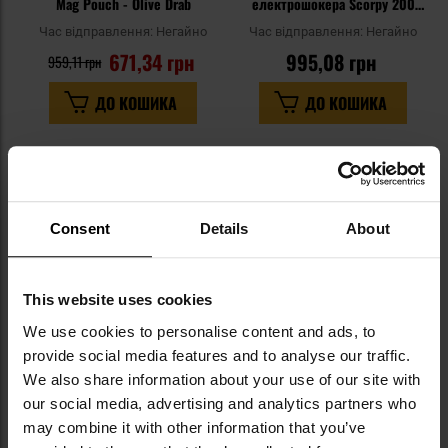
Mag Pouch - Olive Drab
електрошокера Scorpy 200
кліпс
Час відправлення:
Негайно
Час відправлення:
Негайно
671,34 грн
995,08 грн
959,11 грн
ДО КОШИКА
ДО КОШИКА
Додати
До
до
д
списку
сп
уподобань
уп
Consent
Details
About
This website uses cookies
We use cookies to personalise content and ads, to
РОЗПРОДАЖ
provide social media features and to analyse our traffic.
We also share information about your use of our site with
ЗАКІНЧЕННЯ ТОВАРУ
ЗАКІНЧЕННЯ ТОВАРУ
Поворотна кобура ESP SGH-34
Поворотна кобура ESP SGH-44
our social media, advertising and analytics partners who
для електрошокера POWER
для електрошокера SCORPY
may combine it with other information that you’ve
200 - UBC-03 Clip
200 - UBC-04-1 Clip
Час відправлення:
Негайно
Час відправлення:
Негайно