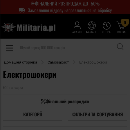
ФІНАЛЬНИЙ РОЗПРОДАЖ ДО -50%
Замовлення відразу направляються на обробку
0
АКАУНТ
БАЖАНЕ
ІСТОРІЯ
КОШИК
Домашня сторінка
Самозахист
Електрошокери
Електрошокери
62 товари
Фінальний розпродаж
КАТЕГОРІЇ
ФІЛЬТРИ ТА СОРТУВАННЯ