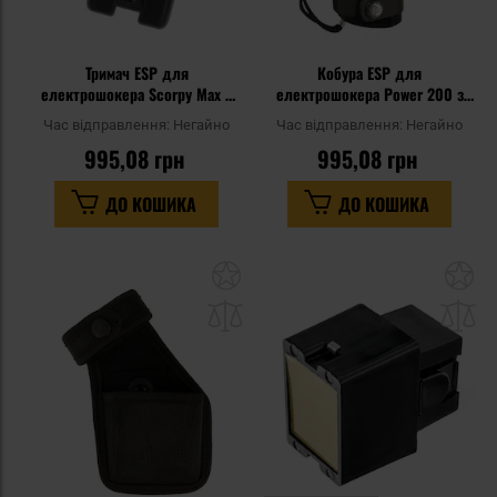
Тримач ESP для
Кобура ESP для
електрошокера Scorpy Max з
електрошокера Power 200 з
кліпсою
кліпсою
Час відправлення:
Негайно
Час відправлення:
Негайно
995,08 грн
995,08 грн
ДО КОШИКА
ДО КОШИКА
Додати
До
до
д
списку
сп
уподобань
уп