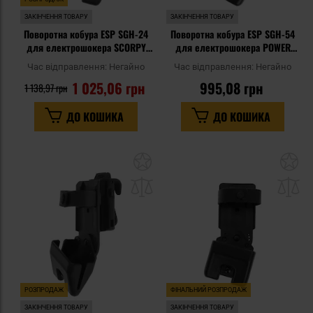
ЗАКІНЧЕННЯ ТОВАРУ
ЗАКІНЧЕННЯ ТОВАРУ
Поворотна кобура ESP SGH-24
Поворотна кобура ESP SGH-54
для електрошокера SCORPY
для електрошокера POWER
Max - Paddle
Max - UBC-05 Clip
Час відправлення:
Негайно
Час відправлення:
Негайно
1 025,06 грн
995,08 грн
1 138,97 грн
ДО КОШИКА
ДО КОШИКА
Додати
До
до
д
списку
сп
уподобань
уп
РОЗПРОДАЖ
ФІНАЛЬНИЙ РОЗПРОДАЖ
ЗАКІНЧЕННЯ ТОВАРУ
ЗАКІНЧЕННЯ ТОВАРУ