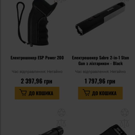
уподобань
уп
Електрошокер ESP Power 200
Електрошокер Sabre 2-in-1 Stun
Gun з ліхтариком - Black
Час відправлення:
Негайно
Час відправлення:
Негайно
2 397,96 грн
1 797,96 грн
ДО КОШИКА
ДО КОШИКА
Додати
До
до
д
списку
сп
уподобань
уп