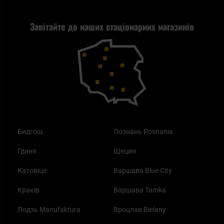
Стрільба
Найкращий ліхтарик для EDC
Рекламація
Завітайте до наших стаціонарних магазинів
Самозахист
Blackout - що це таке?
Повернення товару
Outdoor
Як працює маска від смогу?
Купони на знижку
Одяг
Найкращі спальні мішки на осінь
Бидгощ
Познань Posnania
Гдиня
Щецин
Катовіце
Варшава Blue City
Краків
Варшава Tamka
Лодзь Manufaktura
Вроцлав Bielany