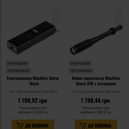
Додати
До
до
д
списку
сп
уподобань
уп
ХІТИ ПРОДАЖІВ
ХІТИ ПРОДАЖІВ
ПЕРСОНАЛІЗАЦІЯ
ПЕРСОНАЛІЗАЦІЯ
Електрошокер Blackfire Storm
Кийок-паралізатор Blackfire
- Black
Shock XTR з ліхтариком
Час відправлення:
Негайно
Час відправлення:
Негайно
1 198,92 грн
1 798,44 грн
Рекомендована ціна
Рекомендована ціна
виробника
1 558,63 грн
виробника
2 098,32 грн
ДО КОШИКА
ДО КОШИКА