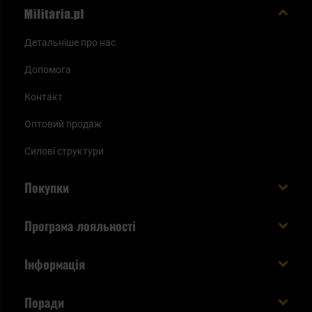
Детальніше про нас
Допомога
Контакт
Оптовий продаж
Силові структури
Покупки
Доставляємо в Україну!
Програма лояльності
Вартість і час доставки
Що ви отримуєте з акаунтом KSK
Інформація
Способи оплати
Як використати бали KSK
Умови та правила
Статус замовлення
Поради
Увійдіть в систему