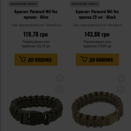
ЗАКІНЧЕННЯ ТОВАРУ
ЗАКІНЧЕННЯ ТОВАРУ
Браслет Paracord Mil-Tec
Браслет Paracord Mil-Tec
пряжка - Olive
пряжка 22 мм - Black
Час відправлення:
Негайно
Час відправлення:
Негайно
119,78 грн
143,88 грн
Рекомендована ціна
Рекомендована ціна
виробника
155,76 грн
виробника
179,86 грн
ДО КОШИКА
ДО КОШИКА
Додати
До
до
д
списку
сп
уподобань
уп