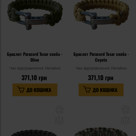
уподобань
уп
Браслет Paracord Texar скоба -
Браслет Paracord Texar скоба -
Olive
Coyote
Час відправлення:
Негайно
Час відправлення:
Негайно
371,10 грн
371,10 грн
ДО КОШИКА
ДО КОШИКА
Додати
До
до
д
списку
сп
уподобань
уп