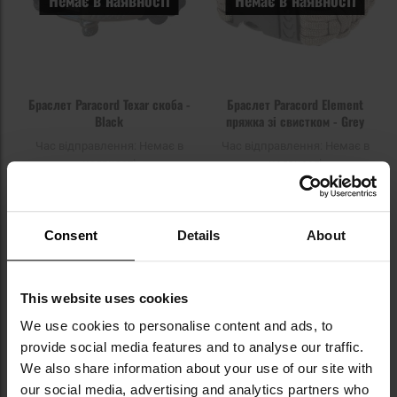
Браслет Paracord Texar скоба -
Браслет Paracord Element
Black
пряжка зі свистком - Grey
Час відправлення:
Немає в
Час відправлення:
Немає в
наявності
наявності
359,71 грн
359,11 грн
ПОВІДОМИТИ ПРО
ПОВІДОМИТИ ПРО
Consent
Details
About
НАЯВНІСТЬ
НАЯВНІСТЬ
Додати
До
This website uses cookies
до
д
We use cookies to personalise content and ads, to
списку
сп
уподобань
уп
provide social media features and to analyse our traffic.
We also share information about your use of our site with
our social media, advertising and analytics partners who