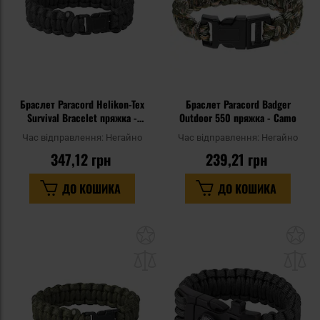
Браслет Paracord Helikon-Tex
Браслет Paracord Badger
Survival Bracelet пряжка -
Outdoor 550 пряжка - Camo
Black
Час відправлення:
Негайно
Час відправлення:
Негайно
347,12 грн
239,21 грн
ДО КОШИКА
ДО КОШИКА
Додати
До
до
д
списку
сп
уподобань
уп