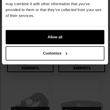
Немає в наявності
Немає в наявності
may combine it with other information that you’ve
provided to them or that they’ve collected from your use
of their services.
Браслет Paracord Element
Браслет Paracord BCB 9
пряжка зі свистком - Pink
дюймів такелажна скоба -
Allow all
Orange/Tan
Час відправлення:
Немає в
Час відправлення:
Немає в
наявності
наявності
383,09 грн
299,16 грн
Customize
ПОВІДОМИТИ ПРО
ПОВІДОМИТИ ПРО
НАЯВНІСТЬ
НАЯВНІСТЬ
Додати
До
до
д
списку
сп
уподобань
уп