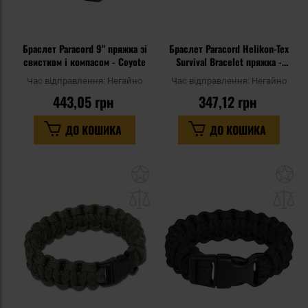
Браслет Paracord 9" пряжка зі
Браслет Paracord Helikon-Tex
свистком і компасом - Coyote
Survival Bracelet пряжка -
Coyote
Час відправлення:
Негайно
Час відправлення:
Негайно
443,05 грн
347,12 грн
ДО КОШИКА
ДО КОШИКА
Додати
До
до
д
списку
сп
уподобань
уп