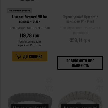
ЗАКІНЧЕННЯ ТОВАРУ
Браслет Paracord Mil-Tec
Паракордовий браслет з
пряжка - Black
компасом 8'' - Black
Час відправлення:
Негайно
Час відправлення:
Немає в
наявності
119,78 грн
359,11 грн
Рекомендована ціна
виробника
155,76 грн
ДО КОШИКА
ПОВІДОМИТИ ПРО
НАЯВНІСТЬ
Додати
До
до
д
списку
сп
уподобань
уп
Немає в наявності
Немає в наявності