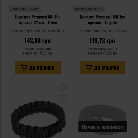
ЗАКІНЧЕННЯ ТОВАРУ
ЗАКІНЧЕННЯ ТОВАРУ
Браслет Paracord Mil-Tec
Браслет Paracord Mil-Tec
пряжка 22 мм - Olive
пряжка - Coyote
Час відправлення:
Негайно
Час відправлення:
Негайно
143,88 грн
119,78 грн
Рекомендована ціна
Рекомендована ціна
виробника
179,86 грн
виробника
155,76 грн
ДО КОШИКА
ДО КОШИКА
Додати
До
до
д
списку
сп
уподобань
уп
Немає в наявності