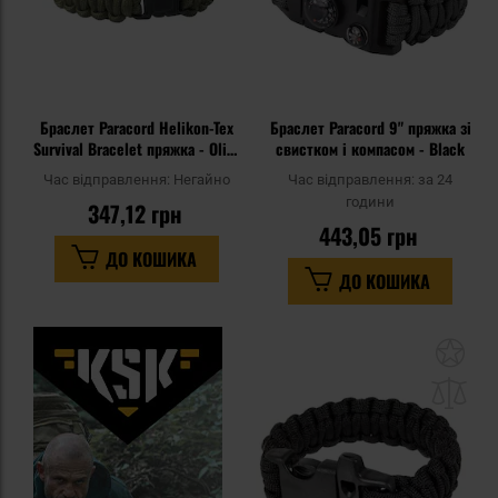
Браслет Paracord Helikon-Tex
Браслет Paracord 9" пряжка зі
Survival Bracelet пряжка - Olive
свистком і компасом - Black
Green
Час відправлення:
Негайно
Час відправлення:
за 24
години
347,12 грн
443,05 грн
ДО КОШИКА
ДО КОШИКА
До
до
спи
уп