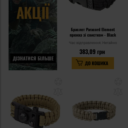
Браслет Paracord Element
пряжка зі свистком - Black
Час відправлення:
Негайно
383,09 грн
ДО КОШИКА
Додати
До
до
д
списку
сп
уподобань
уп