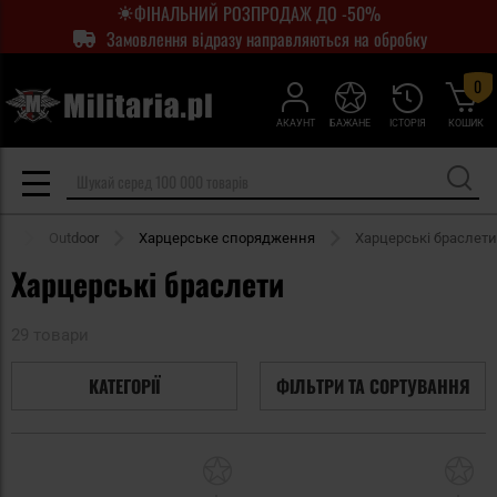
ФІНАЛЬНИЙ РОЗПРОДАЖ ДО -50%
Замовлення відразу направляються на обробку
0
АКАУНТ
БАЖАНЕ
ІСТОРІЯ
КОШИК
ка
Outdoor
Харцерське спорядження
Харцерські браслети
Харцерські браслети
29 товари
КАТЕГОРІЇ
ФІЛЬТРИ ТА СОРТУВАННЯ
Додати
До
до
д