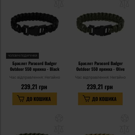
списку
сп
уподобань
уп
ЧОЛОВІЧІ ПОДАРУНКИ
Браслет Paracord Badger
Браслет Paracord Badger
Outdoor 550 пряжка - Black
Outdoor 550 пряжка - Olive
Час відправлення:
Негайно
Час відправлення:
Негайно
239,21 грн
239,21 грн
ДО КОШИКА
ДО КОШИКА
Додати
До
до
д
списку
сп