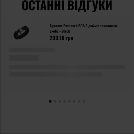
ОСТАННІ ВІДГУКИ
Браслет Paracord BCB 9 дюймів такелажна
скоба - Black
299,16 грн