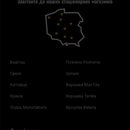
Завітайте до наших стаціонарних магазинів
Самозахист
Blackout - що це таке?
Повернення товару
Outdoor
Як працює маска від смогу?
Купони на знижку
Одяг
Найкращі спальні мішки на осінь
Бидгощ
Познань Posnania
Гдиня
Щецин
Катовіце
Варшава Blue City
Краків
Варшава Tamka
Лодзь Manufaktura
Вроцлав Bielany