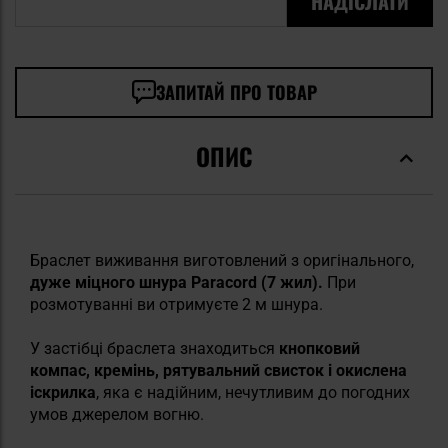
НАДІСЛАТИ
ЗАПИТАЙ ПРО ТОВАР
ОПИС
Браслет виживання виготовлений з оригінального,
дуже міцного шнура Paracord (7 жил).
При
розмотуванні ви отримуєте 2 м шнура.
У застібці браслета знаходиться
кнопковий
компас, кремінь, рятувальний свисток і окислена
іскрилка
, яка є надійним, нечутливим до погодних
умов джерелом вогню.