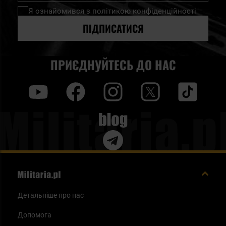
нашу
Я ознайомився з
політикою конфіденційності
розсилку
новин:
ПІДПИСАТИСЯ
ПРИЄДНУЙТЕСЬ ДО НАС
y
f
i
t
tt
Blog
Детальніше про нас
Допомога