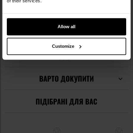
of their services.
Рятувальний свисток
Так
EAN
8719298251309
Код виробника
JYFPB02 GRN
Allow all
Виробник
TM
Customize
ВІДГУКИ
ВАРТО ДОКУПИТИ
ПІДІБРАНІ ДЛЯ ВАС