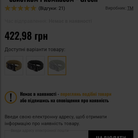
Оцінка:
Виробник:
TM
(Відгуки: 21)
98
100
% of
Час відправлення:
Немає в наявності
422,98 грн
Доступні варіанти товару:
Немає в наявності -
переглянь подібні товари
або підпишись на сповіщення про наявність
Введи свою електронну адресу, щоб отримати
інформацію про наявність товару.
Введи адресу електронної пошти