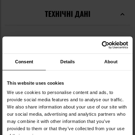
ТЕХНІЧНІ ДАНІ
Докладніше
Колір / камуфляж
Відтінки зеленого
Основний колір
Green
Consent
Details
About
Основний матеріал
нейлон
Компас
Так
This website uses cookies
Застібка
Пряжка типу Fastex
We use cookies to personalise content and ads, to
provide social media features and to analyse our traffic.
Кресало
Так
We also share information about your use of our site with
our social media, advertising and analytics partners who
Довжина
230 мм
may combine it with other information that you’ve
Світлодіод
Ні
provided to them or that they’ve collected from your use