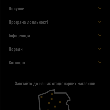
Покупки
Доставляємо в Україну!
Програма лояльності
Вартість і час доставки
Що ви отримуєте з акаунтом KSK
Інформація
Способи оплати
Як використати бали KSK
Умови та правила
Статус замовлення
Поради
Увійдіть в систему
Cookies
Доставка за кордон
Евакуаційний рюкзак виживальника - як його
Категорії
спакувати?
Політика конфіденційності
Tax Free
Стрільба
Найкращий ліхтарик для EDC
Рекламація
Завітайте до наших стаціонарних магазинів
Самозахист
Blackout - що це таке?
Повернення товару
Outdoor
Як працює маска від смогу?
Купони на знижку
Одяг
Найкращі спальні мішки на осінь