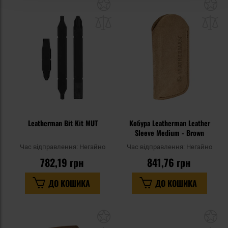
Додати
До
до
д
списку
сп
уподобань
уп
Leatherman Bit Kit MUT
Кобура Leatherman Leather
Sleeve Medium - Brown
Час відправлення:
Негайно
Час відправлення:
Негайно
782,19 грн
841,76 грн
ДО КОШИКА
ДО КОШИКА
Додати
До
до
д