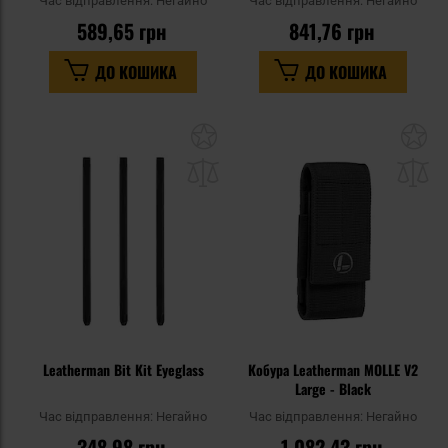
Час відправлення:
Негайно
Час відправлення:
Негайно
589,65 грн
841,76 грн
ДО КОШИКА
ДО КОШИКА
Додати
До
до
д
списку
сп
уподобань
уп
Leatherman Bit Kit Eyeglass
Кобура Leatherman MOLLE V2
Large - Black
Час відправлення:
Негайно
Час відправлення:
Негайно
348,98 грн
1 082,43 грн