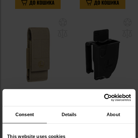
ДО КОШИКА
ДО КОШИКА
Додати
До
до
д
списку
сп
уподобань
уп
Кобура Leatherman MOLLE V2 X-
Кобура Leatherman Raptor -
Large - Brown
Polimer
Час відправлення:
Негайно
Час відправлення:
Негайно
Consent
Details
About
1 082,43 грн
950,66 грн
ДО КОШИКА
ДО КОШИКА
This website uses cookies