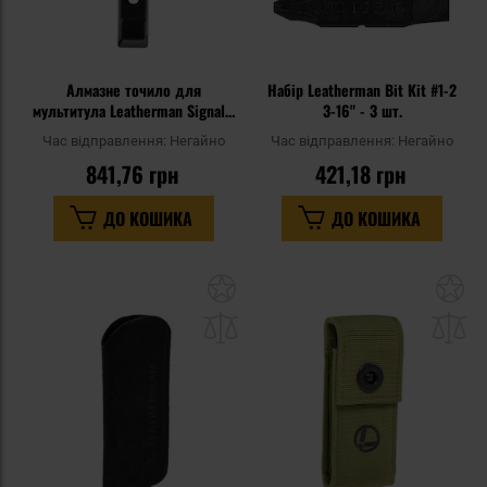
Алмазне точило для
Набір Leatherman Bit Kit #1-2
мультитула Leatherman Signal -
3-16" - 3 шт.
Black
Час відправлення:
Негайно
Час відправлення:
Негайно
841,76 грн
421,18 грн
ДО КОШИКА
ДО КОШИКА
Додати
До
до
д
списку
сп
уподобань
уп