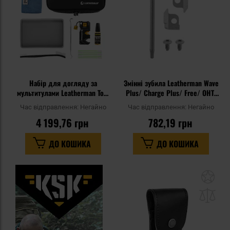
Набір для догляду за
Змінні зубила Leatherman Wave
мультитулами Leatherman Tool
Plus/ Charge Plus/ Free/ OHT/
Maintenance Kit - Black
Super Tool 300/ Surge/ Rebar/
Час відправлення:
Негайно
Час відправлення:
Негайно
MUT/ Signal
4 199,76 грн
782,19 грн
ДО КОШИКА
ДО КОШИКА
До
до
спи
уп