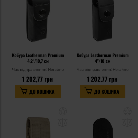
уподобань
уп
Кобура Leatherman Premium
Кобура Leatherman Premium
4,2"/10,7 см
4"/10 см
Час відправлення:
Негайно
Час відправлення:
Негайно
1 202,77 грн
1 202,77 грн
ДО КОШИКА
ДО КОШИКА
Додати
До
до
д
списку
сп
уподобань
уп