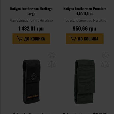
Кобура Leatherman Heritage
Кобура Leatherman Premium
Large
4,5"/11,5 см
Час відправлення:
Негайно
Час відправлення:
Негайно
1 432,01 грн
950,66 грн
ДО КОШИКА
ДО КОШИКА
Додати
До
до
д
списку
сп
уподобань
уп