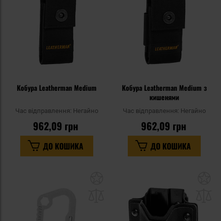
уподобань
уп
Кобура Leatherman Medium
Кобура Leatherman Medium з
кишенями
Час відправлення:
Негайно
Час відправлення:
Негайно
962,09 грн
962,09 грн
ДО КОШИКА
ДО КОШИКА
Додати
До
до
д
списку
сп
уподобань
уп