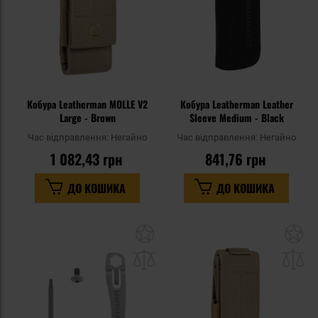
Кобура Leatherman MOLLE V2
Кобура Leatherman Leather
Large - Brown
Sleeve Medium - Black
Час відправлення:
Негайно
Час відправлення:
Негайно
1 082,43 грн
841,76 грн
ДО КОШИКА
ДО КОШИКА
Додати
До
до
д
списку
сп
уподобань
уп