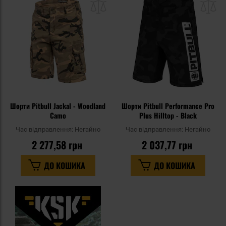
списку
сп
уподобань
уп
Шорти Pitbull Jackal - Woodland
Шорти Pitbull Performance Pro
Camo
Plus Hilltop - Black
Час відправлення:
Негайно
Час відправлення:
Негайно
2 277,58 грн
2 037,77 грн
ДО КОШИКА
ДО КОШИКА