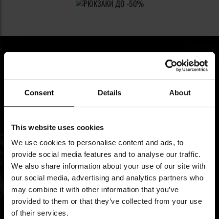
ПІДПИШИСЬ НА НАШУ
Consent
Details
About
РОЗСИЛКУ
This website uses cookies
Будь в курсі новинок та акцій
We use cookies to personalise content and ads, to
provide social media features and to analyse our traffic.
Ім'я
We also share information about your use of our site with
our social media, advertising and analytics partners who
Підпишіться
may combine it with other information that you’ve
на
provided to them or that they’ve collected from your use
нашу
of their services.
Я ознайомився з
політикою конфіденційності