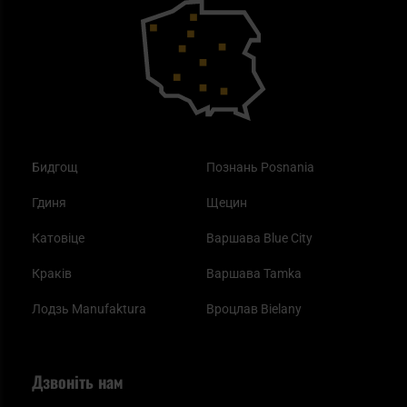
Outdoor
Як працює маска від смогу?
Купони на знижку
Одяг
Найкращі спальні мішки на осінь
Бидгощ
Познань Posnania
Гдиня
Щецин
Катовіце
Варшава Blue City
Краків
Варшава Tamka
Лодзь Manufaktura
Вроцлав Bielany
Дзвоніть нам