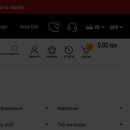
ся на обробку
вару
Акція KSK
UA
UAH
0,00 грн
0
АКАУНТ
БАЖАНЕ
ІСТОРІЯ
КОШИК
дправлення
Виробник
ть осіб
Тип матраца