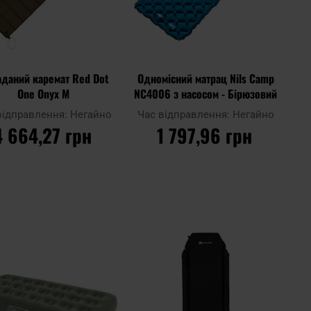
даний каремат Red Dot
Одномісний матрац Nils Camp
One Onyx M
NC4006 з насосом - Бірюзовий
відправлення:
Негайно
Час відправлення:
Негайно
4 664,27 грн
1 797,96 грн
ДО КОШИКА
ДО КОШИКА
Додати
Дода
до
Додати до
до
до
ння
порівняння
списку
спис
ь
уподобань
упод