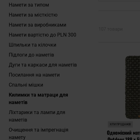
Намети за типом
Намети за місткістю
Намети за виробниками
107 товари
Намети вартістю до PLN 300
Шпильки та кілочки
Підлоги до наметів
Дуги та каркаси для наметів
Посилання на намети
Спальні мішки
Килимки та матраци для
наметів
Ліхтарики та лампи для
наметів
ХІТИ ПРОДАЖІВ
Очищення та імпрегнація
Одномісний мат
намету
Outdoor 188 x 58