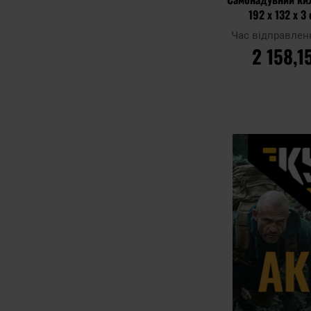
192 x 132 x 3 
Час відправлен
2 158,1
ДО КОШ
Додати до
порівняння