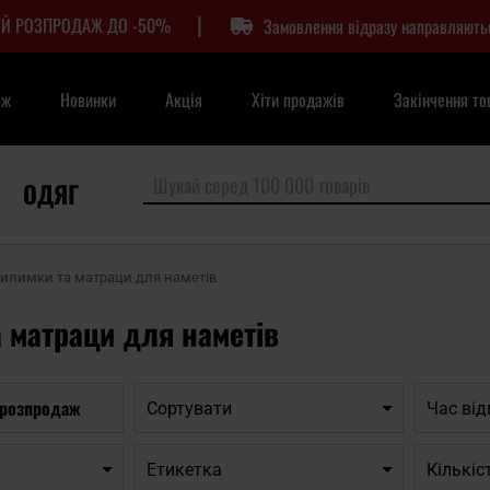
|
Й РОЗПРОДАЖ ДО -50%
Замовлення відразу направляють
аж
Новинки
Акція
Хіти продажів
Закінчення то
ОДЯГ
илимки та матраци для наметів
 матраци для наметів
 розпродаж
Сортувати
Час ві
Етикетка
Кількіс