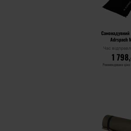
Самонадувний 
Adrspach 
Час відправ
1 798
Рекомендована ціна
ДО К
Додати до
порівняння