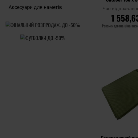
Аксесуари для наметів
Час відправлен
1 558,6
Рекомендована ціна вир
ДО КОШ
Додати до
порівняння
Самонадувний ки