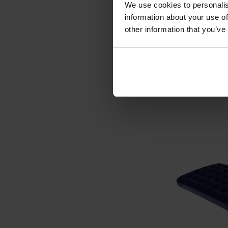
We use cookies to personalis
information about your use of
Самонадув
other information that you’ve
Highlander Ou
O
Час відправ
2 278
ДО К
Додати до
порівняння