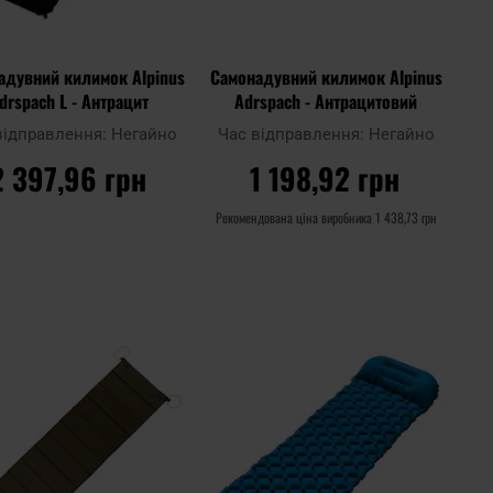
адувний килимок Alpinus
Самонадувний килимок Alpinus
drspach L - Антрацит
Adrspach - Антрацитовий
відправлення:
Негайно
Час відправлення:
Негайно
2 397,96 грн
1 198,92 грн
Рекомендована ціна виробника
1 438,73 грн
ДО КОШИКА
ДО КОШИКА
Додати
Дода
до
Додати до
до
до
ння
порівняння
списку
спис
ь
уподобань
упод