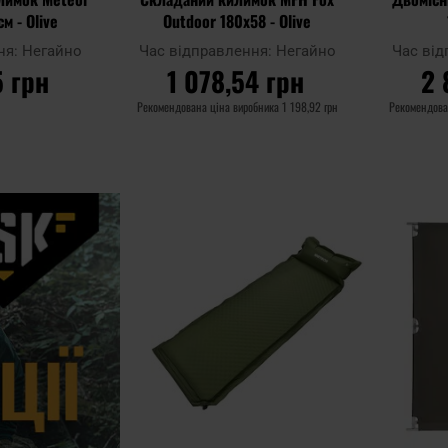
см - Olive
Outdoor 180x58 - Olive
ня:
Негайно
Час відправлення:
Негайно
Час ві
5 грн
1 078,54 грн
2 
Рекомендована ціна виробника
1 198,92 грн
Рекомендова
ИКА
ДО КОШИКА
Д
Додати
Додати до
Додати до
до
порівняння
порівняння
списку
уподобан