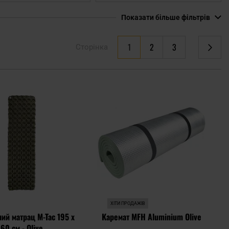
Показати більше фільтрів
You're currently reading page
1
2
3
Сторінка
Сторінка
Сторінка
Сторінка
Наступне
Додати
Дода
до
до
списку
спис
уподобань
упод
ХІТИ ПРОДАЖІВ
ий матрац M-Tac 195 x
Каремат MFH Aluminium Olive
60 см - Olive