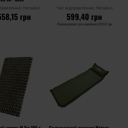
дправлення:
Негайно
Час відправлення:
Негайно
558,15 грн
599,40 грн
Рекомендована ціна виробника
659,47 грн
О КОШИКА
ДО КОШИКА
Додати
Додати
Додати до
до
до
порівняння
списку
списку
уподобань
уподоб
ий матрац M-Tac 195 x
Самонадувний килимок Meteor