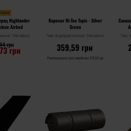
ПРОДАЖ
трац Highlander
Каремат Hi-Tec Tapis - Silver
Самон
eluxe Airbed
Green
A
лення:
Негайно
Час відправлення:
Негайно
Час 
44 грн
359,59 грн
,73 грн
Рекомендована ціна виробника
479,50 грн
ОШИКА
ДО КОШИКА
Додати
Додати
Додати до
Додати 
до
до
порівняння
порівня
списку
списку
уподобань
уподобан