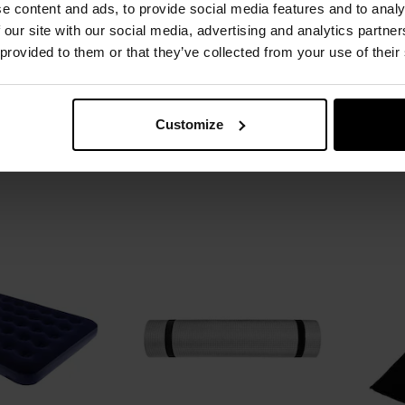
e content and ads, to provide social media features and to analy
 our site with our social media, advertising and analytics partn
ний килимок
Односпальний матрац
Скла
 provided to them or that they’ve collected from your use of their
tdoor Kip Mat -
Highlander Outdoor Nap-Pak -
Ou
live
Olive
лення:
Негайно
Час відправлення:
Негайно
Час 
,06 грн
2 397,96 грн
Customize
Рекомен
ОШИКА
ДО КОШИКА
Додати
Додати
Додати до
Додати 
до
до
порівняння
порівня
списку
списку
уподобань
уподобан