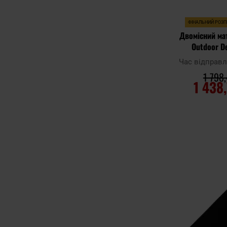
ФІНАЛЬНИЙ РОЗ
Двомісний ма
Outdoor D
Час відправ
1 798,
1 438
ДО К
Додати до
порівняння