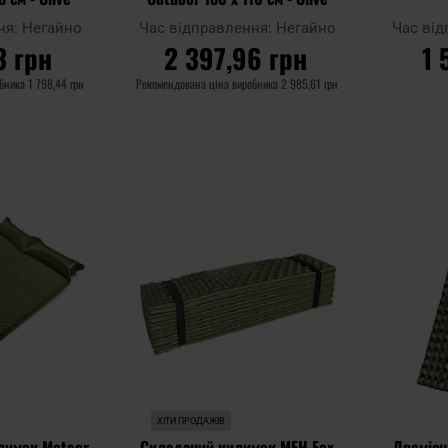
ня:
Негайно
Час відправлення:
Негайно
Час ві
3 грн
2 397,96 грн
1 
обника
1 798,44 грн
Рекомендована ціна виробника
2 985,61 грн
ИКА
ДО КОШИКА
Д
Додати
Додати
Додати до
Додати до
до
до
порівняння
порівняння
списку
списку
уподобань
уподобань
ХІТИ ПРОДАЖІВ
лимок Meteor
Складаний килимок MFH Fox
Двомісн