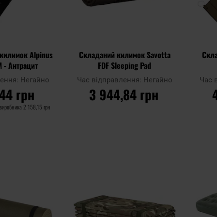
килимок Alpinus
Складаний килимок Savotta
Скла
M - Антрацит
FDF Sleeping Pad
лення:
Негайно
Час відправлення:
Негайно
Час 
,44 грн
3 944,84 грн
 виробника
2 158,15 грн
ОШИКА
ДО КОШИКА
Додати
Додати
Додати до
Додати 
до
до
порівняння
порівня
списку
списку
уподобань
уподобан