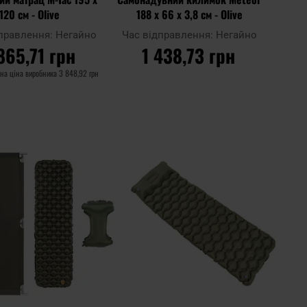
120 см - Olive
188 x 66 x 3,8 см - Olive
дправлення:
Негайно
Час відправлення:
Негайно
865,71 грн
1 438,73 грн
на ціна виробника
3 848,92 грн
О КОШИКА
ДО КОШИКА
Додати
Дода
Додати до
до
до
порівняння
списку
спис
ь
уподобань
упод