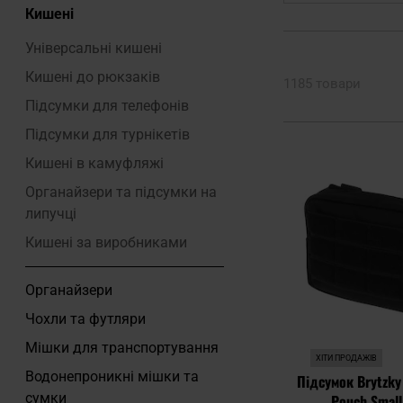
Кишені
Універсальні кишені
Кишені до рюкзаків
1185 товари
Підсумки для телефонів
Підсумки для турнікетів
Кишені в камуфляжі
Органайзери та підсумки на
липучці
Кишені за виробниками
Органайзери
Чохли та футляри
Мішки для транспортування
ХІТИ ПРОДАЖІВ
Водонепроникні мішки та
Підсумок Brytzky 
сумки
Pouch Small