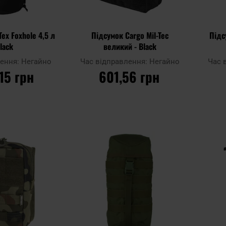
Tex Foxhole 4,5 л
Підсумок Cargo Mil-Tec
Підс
Black
великий - Black
лення:
Негайно
Час відправлення:
Негайно
Час 
,15 грн
601,56 грн
ОШИКА
ДО КОШИКА
Додати
Додати
Додати до
Додати 
до
до
порівняння
порівня
списку
списку
уподобань
уподобан