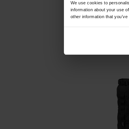
We use cookies to personalis
ХІТИ ПРОДАЖІВ
information about your use of
Підсумок Brytz
other information that you’ve
Pouch La
Час відправ
540,
ДО К
Додати до
порівняння