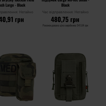
ch Large - Black
Black
дправлення:
Негайно
Час відправлення:
Негайно
40,91 грн
480,75 грн
Рекомендована ціна виробника
541,64 грн
О КОШИКА
ДО КОШИКА
Додати
Дода
Додати до
до
до
порівняння
списку
спис
ь
уподобань
упод