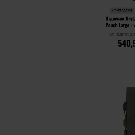
ХІТИ ПРОДАЖІВ
Підсумок Brytz
Pouch Large - 
Woo
Час відправ
540,
ДО К
Додати до
порівняння