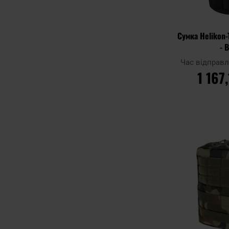
Сумка Helikon-
- 
Час відправ
1 167
ДО К
Додати до
порівняння