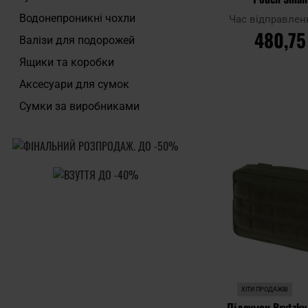
Водонепроникні чохли
Час відправлен
480,75
Валізи для подорожей
Ящики та коробки
Аксесуари для сумок
ДО КОШ
Сумки за виробниками
Додати до
порівняння
ХІТИ ПРОДАЖІВ
Підсумок Brytzky 