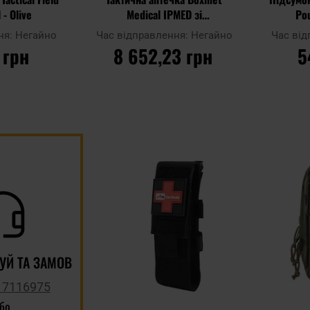
 - Olive
Medical IPMED зі
Pou
спорядженням економічна
ня:
Негайно
Час відправлення:
Негайно
Час ві
версія - wz.93 Pantera PL
 грн
8 652,23 грн
5
Woodland
ИКА
ДО КОШИКА
Д
Додати
Додати до
Додати до
до
порівняння
порівняння
списку
уподобан
УЙ ТА ЗАМОВ
 7116975
або