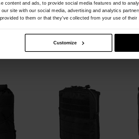
e content and ads, to provide social media features and to analy
 our site with our social media, advertising and analytics partn
ky Tactical Field
Адміністративна панель
Медич
 provided to them or that they’ve collected from your use of their
rge - Olive
Helikon-Tex Guardian Admin -
Eli
Black
лення:
Негайно
Час відправлення:
Негайно
Час 
91 грн
2 105,29 грн
Customize
Рекомен
ОШИКА
ДО КОШИКА
Додати
Додати
Додати до
Додати 
до
до
порівняння
порівня
списку
списку
уподобань
уподобан