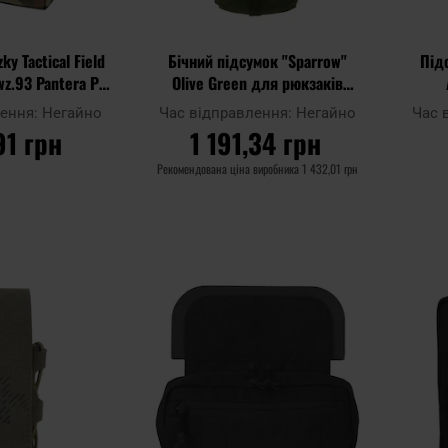
ky Tactical Field
Бічний підсумок "Sparrow"
Під
wz.93 Pantera PL
Olive Green для рюкзаків
dland
Wisport
лення:
Негайно
Час відправлення:
Негайно
Час 
91 грн
1 191,34 грн
Рекомендована ціна виробника
1 432,01 грн
ОШИКА
ДО КОШИКА
Додати
Додати
Додати до
Додати 
до
до
порівняння
порівня
списку
списку
уподобань
уподобан