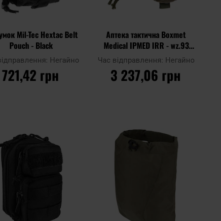
умок Mil-Tec Hextac Belt
Аптека тактична Boxmet
Pouch - Black
Medical IPMED IRR - wz.93
Pantera PL Woodland
відправлення:
Негайно
Час відправлення:
Негайно
721,42 грн
3 237,06 грн
ДО КОШИКА
ДО КОШИКА
Додати
Дода
до
Додати до
до
до
ння
порівняння
списку
спис
ь
уподобань
упод