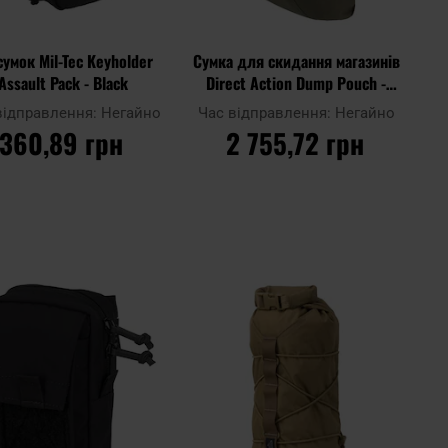
сумок Mil-Tec Keyholder
Сумка для скидання магазинів
Assault Pack - Black
Direct Action Dump Pouch -
Ranger Green
відправлення:
Негайно
Час відправлення:
Негайно
360,89 грн
2 755,72 грн
ДО КОШИКА
ДО КОШИКА
Додати
Дода
до
Додати до
до
до
ння
порівняння
списку
спис
ь
уподобань
упод