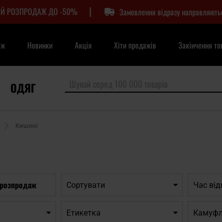
|
Й РОЗПРОДАЖ ДО -50%
Замовлення відразу направляють
аж
Новинки
Акція
Хіти продажів
Закінчення то
ОДЯГ
Кишені
 розпродаж
Сортувати
Час ві
Етикетка
Камуф