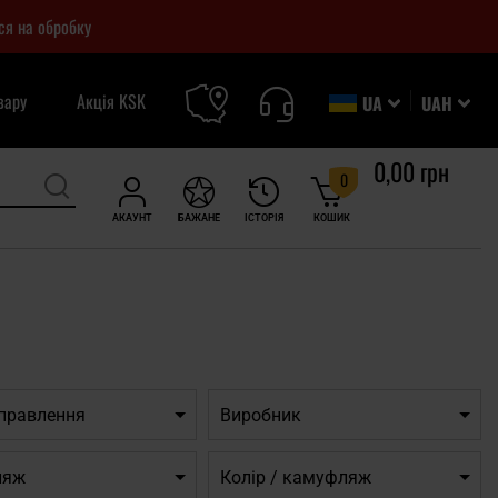
ся на обробку
вару
Акція KSK
UA
UAH
0,00 грн
0
АКАУНТ
БАЖАНЕ
ІСТОРІЯ
КОШИК
дправлення
Виробник
ляж
Колір / камуфляж