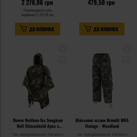
2 278,06 грн
479,50 грн
Рекомендована ціна
виробника
2 397,96 грн
ДО КОШИКА
ДО КОШИКА
Додати
До
до
д
списку
сп
уподобань
уп
Пончо Helikon-Tex Swagman
Військові штани Brandit M65
Roll Climashield Apex з
Vintage - Woodland
функцією спального мішка -
Час відправлення:
Негайно
Час відправлення:
Негайно