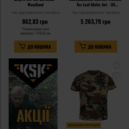
Woodland
Tex Leaf Ghilie Set - US
Woodland
Час відправлення:
Негайно
Час відправлення:
Негайно
862,83 грн
5 263,79 грн
Рекомендована ціна
виробника
1 078,54 грн
ДО КОШИКА
ДО КОШИКА
До
до
спи
уп
ФІНАЛЬНИЙ РОЗПРОДАЖ