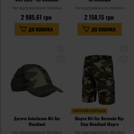
Час відправлення:
Негайно
Час відправлення:
Негайно
2 985,61 грн
2 158,15 грн
ДО КОШИКА
ДО КОШИКА
Додати
До
до
д
списку
сп
уподобань
уп
ФІНАЛЬНИЙ РОЗПРОДАЖ
Дитяча бейсболка Mil-Tec
Шорти Mil-Tec Bermuda Rip-
Woodland
Stop Woodland Шорти
Час відправлення:
Негайно
Час відправлення:
Негайно