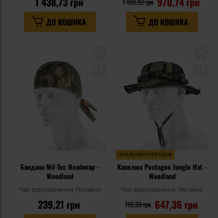
1 438,73 грн
970,74 грн
1 198,92 грн
ДО КОШИКА
ДО КОШИКА
Додати
До
до
д
списку
сп
уподобань
уп
ФІНАЛЬНИЙ РОЗПРОДАЖ
Бандана Mil-Tec Headwrap -
Капелюх Pentagon Jungle Hat -
Woodland
Woodland
Час відправлення:
Негайно
Час відправлення:
Негайно
239,21 грн
647,36 грн
719,30 грн