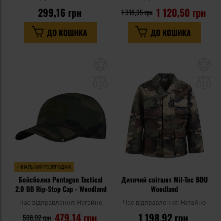
299,16 грн
1 120,50 грн
1 318,35 грн
ДО КОШИКА
ДО КОШИКА
Додати
До
до
д
списку
сп
уподобань
уп
ФІНАЛЬНИЙ РОЗПРОДАЖ
Бейсболка Pentagon Tactical
Дитячий світшот Mil-Tec BDU
2.0 BB Rip-Stop Cap - Woodland
Woodland
Час відправлення:
Негайно
Час відправлення:
Негайно
479,14 грн
1 198,92 грн
598,92 грн