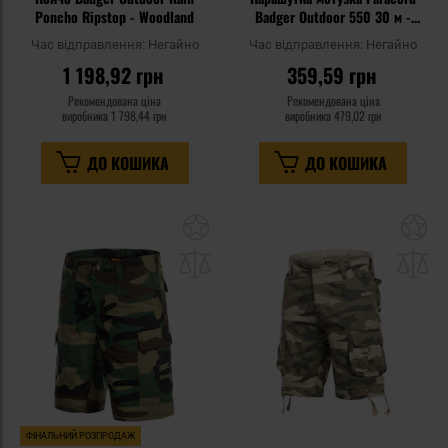
Poncho Ripstop - Woodland
Badger Outdoor 550 30 м -
Woodland
Час відправлення:
Негайно
Час відправлення:
Негайно
1 198,92 грн
359,59 грн
Рекомендована ціна
Рекомендована ціна
виробника
1 798,44 грн
виробника
479,02 грн
ДО КОШИКА
ДО КОШИКА
Додати
До
до
д
списку
сп
уподобань
уп
ФІНАЛЬНИЙ РОЗПРОДАЖ