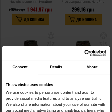
Час відправлення:
Негайно
Час відправлення:
Негайно
1 941,97 грн
299,16 грн
2 397,96 грн
ДО КОШИКА
ДО КОШИКА
Додати
До
до
д
списку
сп
уподобань
уп
Consent
Details
About
This website uses cookies
We use cookies to personalise content and ads, to
Штани армійські посилені Mil-
Військові штани Mil-Tec Teesar
Tec BDU Woodland
Rip-Stop BDU - Woodland
provide social media features and to analyse our traffic.
We also share information about your use of our site with
Час відправлення:
Негайно
Час відправлення:
Негайно
our social media, advertising and analytics partners who