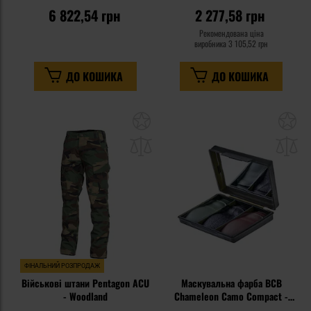
US Woodland
6 822,54 грн
2 277,58 грн
Рекомендована ціна
виробника
3 105,52 грн
ДО КОШИКА
ДО КОШИКА
Додати
До
до
д
списку
сп
уподобань
уп
ФІНАЛЬНИЙ РОЗПРОДАЖ
Військові штани Pentagon ACU
Маскувальна фарба BCB
- Woodland
Chameleon Camo Compact -
Woodland