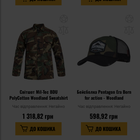
Додати
До
до
д
списку
сп
уподобань
уп
Світшот Mil-Tec BDU
Бейсболка Pentagon Era Born
PolyCotton Woodland Sweatshirt
for action - Woodland
Час відправлення:
Негайно
Час відправлення:
Негайно
1 318,82 грн
598,92 грн
ДО КОШИКА
ДО КОШИКА