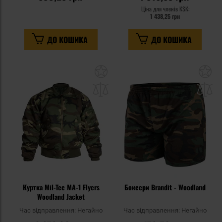
Ціна для членів KSK:
1 438,25 грн
ДО КОШИКА
ДО КОШИКА
Додати
До
до
д
списку
сп
уподобань
уп
Куртка Mil-Tec MA-1 Flyers
Боксери Brandit - Woodland
Woodland Jacket
Час відправлення:
Негайно
Час відправлення:
Негайно