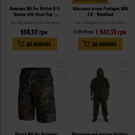
ФІНАЛЬНИЙ РОЗПРОДАЖ
Капелюх Mil-Tec British R/S
Військові штани Pentagon BDU
Boonie with Neck Flap -
2.0 - Woodland
Woodland
Час відправлення:
Негайно
Час відправлення:
Негайно
598,92 грн
1 942,33 грн
2 397,96 грн
ДО КОШИКА
ДО КОШИКА
Додати
До
до
д
списку
сп
уподобань
уп
Шорти Mil-Tec Bermuda -
Маскувальний костюм Helikon-