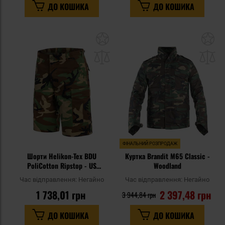
ДО КОШИКА
ДО КОШИКА
Додати
До
до
д
списку
сп
уподобань
уп
ФІНАЛЬНИЙ РОЗПРОДАЖ
Шорти Helikon-Tex BDU
Куртка Brandit M65 Classic -
PoliCotton Ripstop - US
Woodland
Woodland
Час відправлення:
Негайно
Час відправлення:
Негайно
1 738,01 грн
2 397,48 грн
3 944,84 грн
ДО КОШИКА
ДО КОШИКА