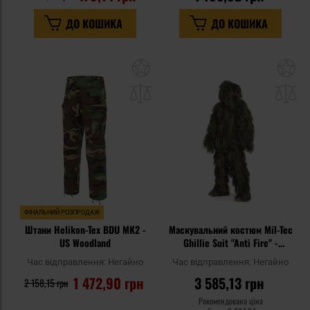
ДО КОШИКА
ДО КОШИКА
Додати
До
до
д
списку
сп
уподобань
уп
ФІНАЛЬНИЙ РОЗПРОДАЖ
Штани Helikon-Tex BDU MK2 -
Маскувальний костюм Mil-Tec
US Woodland
Ghillie Suit "Anti Fire" -
Woodland
Час відправлення:
Негайно
Час відправлення:
Негайно
1 472,90 грн
3 585,13 грн
2 158,15 грн
Рекомендована ціна