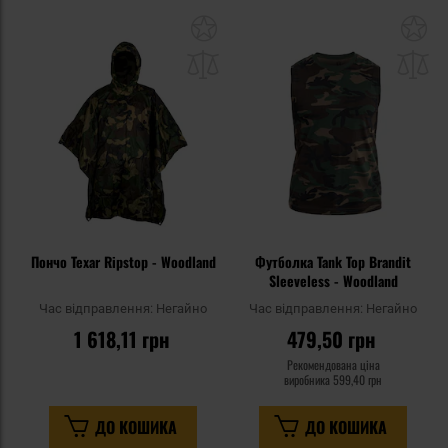
Додати
До
до
д
списку
сп
уподобань
уп
Пончо Texar Ripstop - Woodland
Футболка Tank Top Brandit
Sleeveless - Woodland
Час відправлення:
Негайно
Час відправлення:
Негайно
1 618,11 грн
479,50 грн
Рекомендована ціна
виробника
599,40 грн
ДО КОШИКА
ДО КОШИКА