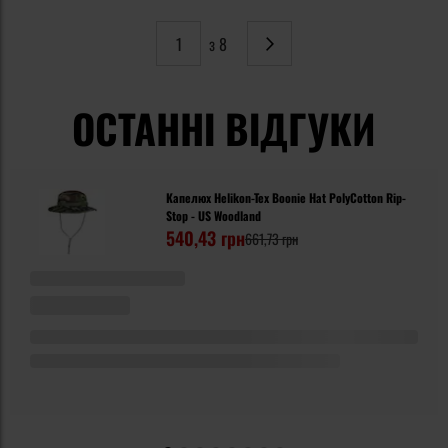
з 8
Сторінка
Наступне
ОСТАННІ ВІДГУКИ
Капелюх Helikon-Tex Boonie Hat PolyCotton Rip-
Stop - US Woodland
540,43 грн
661,73 грн