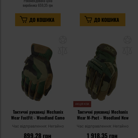
Рекомендована ціна
виробника
659,35 грн
ДО КОШИКА
ДО КОШИКА
Додати
До
до
д
списку
сп
уподобань
уп
АКЦІЯ KSK
Тактичні рукавиці Mechanix
Тактичні рукавиці Mechanix
Wear FastFit - Woodland Camo
Wear M-Pact - Woodland New
Час відправлення:
Негайно
Час відправлення:
Негайно
899,28 грн
1 918,35 грн