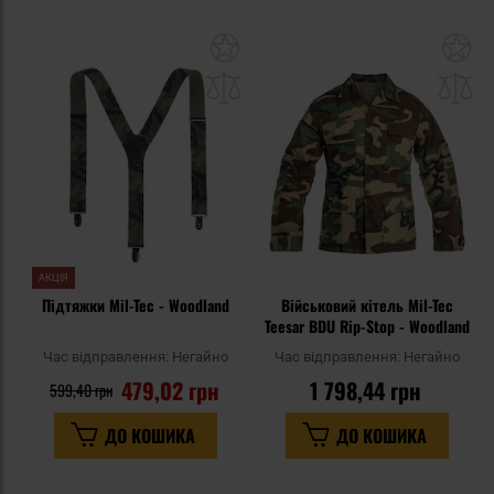
Додати
До
до
д
списку
сп
уподобань
уп
АКЦІЯ
Підтяжки Mil-Tec - Woodland
Військовий кітель Mil-Tec
Teesar BDU Rip-Stop - Woodland
Час відправлення:
Негайно
Час відправлення:
Негайно
479,02 грн
1 798,44 грн
599,40 грн
ДО КОШИКА
ДО КОШИКА