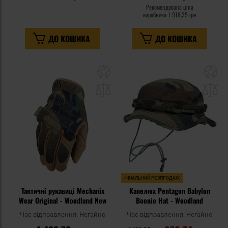
Рекомендована ціна
виробника
1 918,35 грн
ДО КОШИКА
ДО КОШИКА
Додати
До
до
д
списку
сп
уподобань
уп
ФІНАЛЬНИЙ РОЗПРОДАЖ
Тактичні рукавиці Mechanix
Капелюх Pentagon Babylon
Wear Original - Woodland New
Boonie Hat - Woodland
Час відправлення:
Негайно
Час відправлення:
Негайно