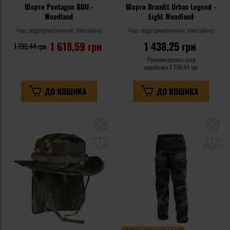
Шорти Pentagon BDU -
Шорти Brandit Urban Legend -
Woodland
Light Woodland
Час відправлення:
Негайно
Час відправлення:
Негайно
1 618,59 грн
1 438,25 грн
1 798,44 грн
Рекомендована ціна
виробника
1 798,44 грн
ДО КОШИКА
ДО КОШИКА
Додати
До
до
д
списку
сп
уподобань
уп