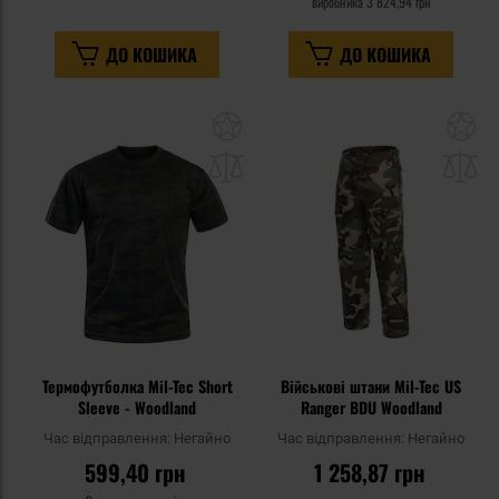
виробника
3 824,94 грн
ДО КОШИКА
ДО КОШИКА
Додати
До
до
д
списку
сп
уподобань
уп
Термофутболка Mil-Tec Short
Військові штани Mil-Tec US
Sleeve - Woodland
Ranger BDU Woodland
Час відправлення:
Негайно
Час відправлення:
Негайно
599,40 грн
1 258,87 грн