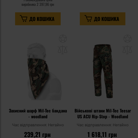
виробника
2 397,96 грн
ДО КОШИКА
ДО КОШИКА
Додати
До
до
д
списку
сп
уподобань
уп
Захисний шарф Mil-Tec бандана
Військові штани Mil-Tec Teesar
- woodland
US ACU Rip-Stop - Woodland
Час відправлення:
Негайно
Час відправлення:
Негайно
239,21 грн
1 618,11 грн