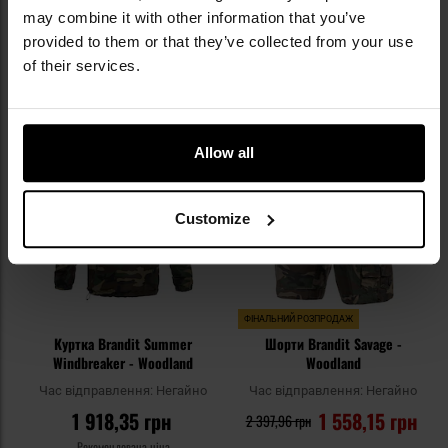
1 558,63 грн
1 798,44 грн
may combine it with other information that you’ve
provided to them or that they’ve collected from your use
ДО КОШИКА
ДО КОШИКА
of their services.
Додати
До
до
д
списку
сп
Allow all
уподобань
уп
Customize
ФІНАЛЬНИЙ РОЗПРОДАЖ
Куртка Brandit Summer
Шорти Brandit Savage -
Windbreaker - Woodland
Woodland
Час відправлення:
Негайно
Час відправлення:
Негайно
1 918,35 грн
1 558,15 грн
2 397,96 грн
Рекомендована ціна