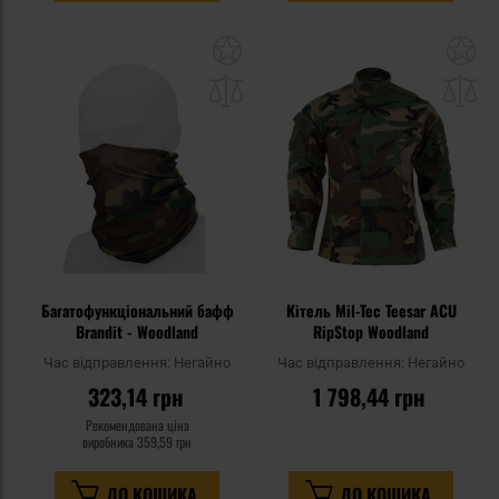
Додати
До
до
д
списку
сп
уподобань
уп
Багатофункціональний бафф
Кітель Mil-Tec Teesar ACU
Brandit - Woodland
RipStop Woodland
Час відправлення:
Негайно
Час відправлення:
Негайно
323,14 грн
1 798,44 грн
Рекомендована ціна
виробника
359,59 грн
ДО КОШИКА
ДО КОШИКА