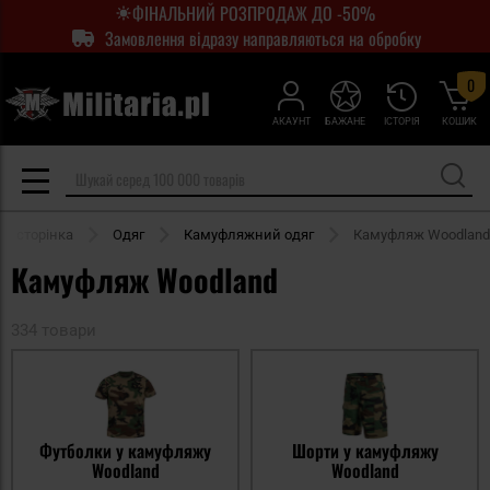
ФІНАЛЬНИЙ РОЗПРОДАЖ ДО -50%
Замовлення відразу направляються на обробку
0
АКАУНТ
БАЖАНЕ
ІСТОРІЯ
КОШИК
я сторінка
Одяг
Камуфляжний одяг
Камуфляж Woodland
Камуфляж Woodland
334 товари
Футболки у камуфляжу
Шорти у камуфляжу
Woodland
Woodland