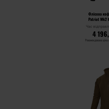
Флісова коф
Patriot Mk2 
B
Час відправ
4 196
Рекомендована ціна
ДО К
Додати до
порівняння