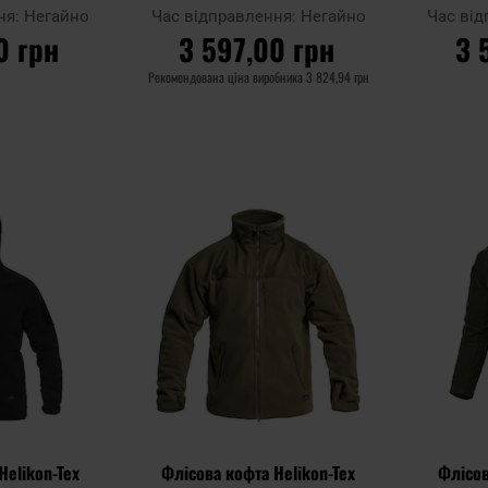
ня:
Негайно
Час відправлення:
Негайно
Час ві
0 грн
3 597,00 грн
3 
Рекомендована ціна виробника
3 824,94 грн
ИКА
ДО КОШИКА
Д
Додати
Додати
Додати до
Додати до
до
до
порівняння
порівняння
списку
списку
уподобань
уподобань
Helikon-Tex
Флісова кофта Helikon-Tex
Флісов