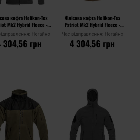
сова кофта Helikon-Tex
Флісова кофта Helikon-Tex
riot Mk2 Hybrid Fleece -
Patriot Mk2 Hybrid Fleece -
Shadow Grey/Black
Coyote
відправлення:
Негайно
Час відправлення:
Негайно
4 304,56 грн
4 304,56 грн
ДО КОШИКА
ДО КОШИКА
Додати
Дода
до
Додати до
до
до
ння
порівняння
списку
спис
ь
уподобань
упод