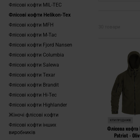
Флісові кофти MIL-TEC
Флісові кофти Helikon-Tex
Флісові кофти MFH
30 товари
Флісові кофти M-Tac
Флісові кофти Fjord Nansen
Флісові кофти Columbia
Флісові кофти Salewa
Флісові кофти Texar
Флісові кофти Brandit
Флісові кофти Hi-Tec
Флісові кофти Highlander
Жіночі флісові кофти
ХІТИ ПРОДАЖІВ
Флісові кофти інших
Флісова кофта 
виробників
Patriot - Oli