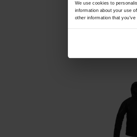
We use cookies to personalis
Флісова коф
information about your use of
Patriot MK2 
other information that you’ve
wz.93 Pante
Час відправ
4 196
ДО К
Додати до
порівняння