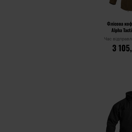
Флісова коф
Alpha Tact
Час відправ
3 105
ДО К
Додати до
порівняння