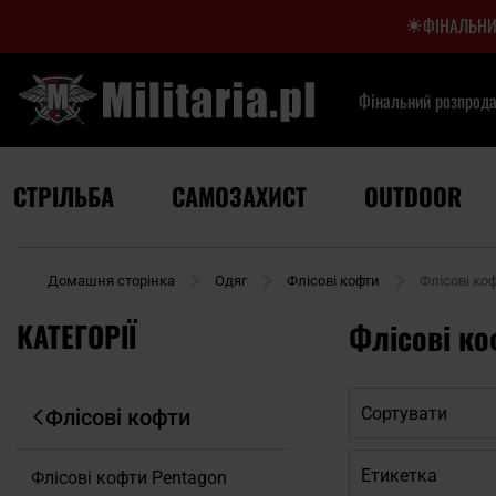
ФІНАЛЬНИ
Фінальний розпрод
СТРІЛЬБА
САМОЗАХИСТ
OUTDOOR
Домашня сторінка
Одяг
Флісові кофти
Флісові коф
КАТЕГОРІЇ
Флісові ко
Сортувати
Флісові кофти
Етикетка
Флісові кофти Pentagon