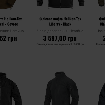
та Helikon-Tex
Флісова кофта Helikon-Tex
Флі
ical - Coyote
Liberty - Black
Cla
лення:
Негайно
Час відправлення:
Негайно
Час 
,52 грн
3 597,00 грн
Рекомендована ціна виробника
3 824,94 грн
Рекомен
ОШИКА
ДО КОШИКА
Додати
Додати
Додати до
Додати 
до
до
порівняння
порівня
списку
списку
уподобань
уподобан