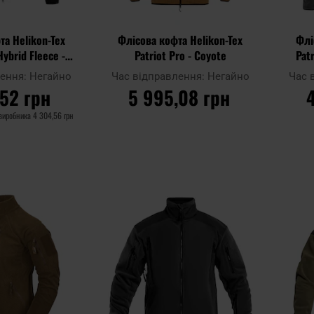
та Helikon-Tex
Флісова кофта Helikon-Tex
Флі
Hybrid Fleece -
Patriot Pro - Coyote
Pat
lack
лення:
Негайно
Час відправлення:
Негайно
Час 
,52 грн
5 995,08 грн
 виробника
4 304,56 грн
ОШИКА
ДО КОШИКА
Додати
Додати
Додати до
Додати 
до
до
порівняння
порівня
списку
списку
уподобань
уподобан