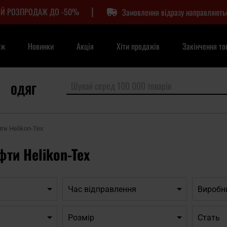
|
Й РОЗПРОДАЖ ДО -50%
Замовлення відразу направляють
аж
Новинки
Акція
Хіти продажів
Закінчення то
ОДЯГ
ти Helikon-Tex
фти Helikon-Tex
Час відправлення
Виробн
Розмір
Cтать