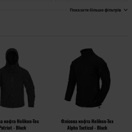
Показати більше фільтрів
Додати
Дода
до
до
списку
спис
уподобань
упод
а кофта Helikon-Tex
Флісова кофта Helikon-Tex
Patriot - Black
Alpha Tactical - Black