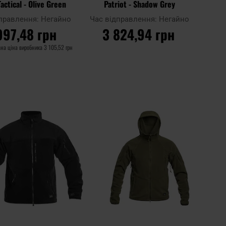
actical - Olive Green
Patriot - Shadow Grey
дправлення:
Негайно
Час відправлення:
Негайно
997,48 грн
3 824,94 грн
на ціна виробника
3 105,52 грн
О КОШИКА
ДО КОШИКА
Додати
Дода
Додати до
до
до
порівняння
списку
спис
ь
уподобань
упод