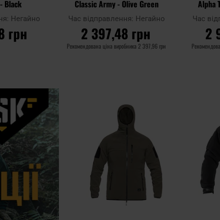
- Black
Classic Army - Olive Green
Alpha T
ня:
Негайно
Час відправлення:
Негайно
Час ві
8 грн
2 397,48 грн
2 
Рекомендована ціна виробника
2 397,96 грн
Рекомендова
ИКА
ДО КОШИКА
Д
Додати
Додати до
Додати до
до
порівняння
порівняння
списку
уподобан