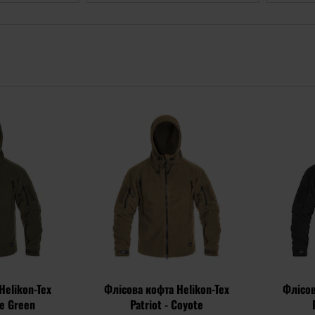
Додати
Додати
до
до
списку
списку
уподобань
уподобань
Helikon-Tex
Флісова кофта Helikon-Tex
Флісов
ve Green
Patriot - Coyote