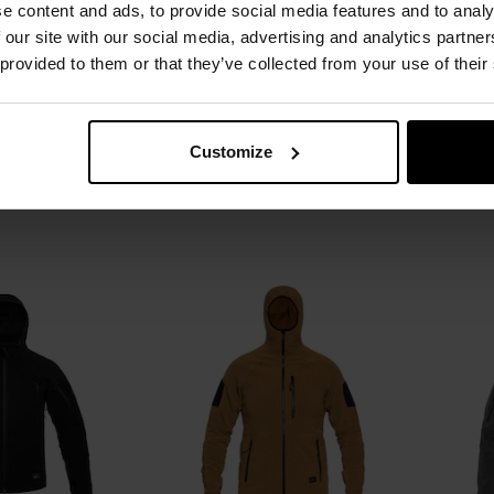
e content and ads, to provide social media features and to analy
та Helikon-Tex
Флісова кофта Helikon-Tex
Флі
 our site with our social media, advertising and analytics partn
Hybrid Fleece -
Infantry - Olive Green/wz.93
Infan
 provided to them or that they’ve collected from your use of their
ra PL Woodland
Pantera PL Woodland
лення:
Негайно
Час відправлення:
Негайно
Час 
,52 грн
3 345,32 грн
Customize
Рекомен
ОШИКА
ДО КОШИКА
Додати
Додати
Додати до
Додати 
до
до
порівняння
порівня
списку
списку
уподобань
уподобан