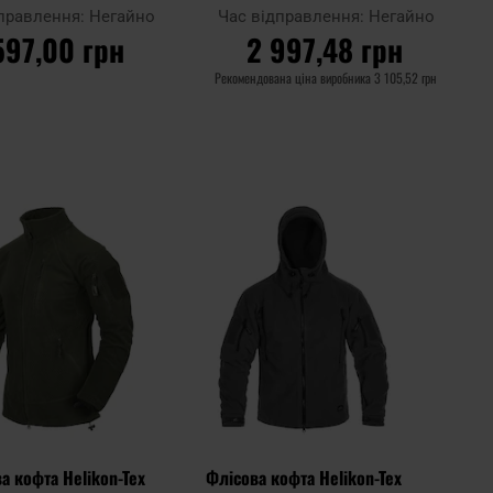
дправлення:
Негайно
Час відправлення:
Негайно
597,00 грн
2 997,48 грн
Рекомендована ціна виробника
3 105,52 грн
О КОШИКА
ДО КОШИКА
Додати
Додати
Додати до
до
до
порівняння
списку
списку
уподобань
уподоб
а кофта Helikon-Tex
Флісова кофта Helikon-Tex