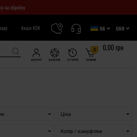
ся на обробку
вару
Акція KSK
UA
UAH
0,00 грн
0
АКАУНТ
БАЖАНЕ
ІСТОРІЯ
КОШИК
ик
Ціна
Колір / камуфляж