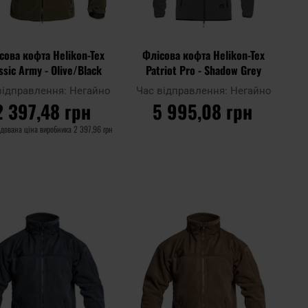
сова кофта Helikon-Tex
Флісова кофта Helikon-Tex
ssic Army - Olive/Black
Patriot Pro - Shadow Grey
відправлення:
Негайно
Час відправлення:
Негайно
2 397,48 грн
5 995,08 грн
дована ціна виробника
2 397,96 грн
ДО КОШИКА
ДО КОШИКА
Додати
Дода
до
Додати до
до
до
ння
порівняння
списку
спис
ь
уподобань
упод