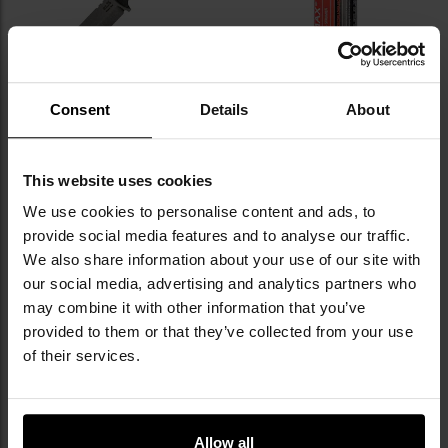
ФІНАЛЬНИЙ РОЗПРОДАЖ
ХІТИ ПРОДАЖІВ
ПЕРСОНАЛІЗАЦІЯ
Consent
Details
About
Ніж Za-Pas WZ.25 Grom
Газовий балончик Hi-Max 330 мл -
Stonewashed - Black
конус
Відправлення: Негайно
Відправлення: Негайно
4 424,46 грн
2 038,25 грн
This website uses cookies
2 985,61 грн
We use cookies to personalise content and ads, to
ДО КОШИКА
provide social media features and to analyse our traffic.
ДО КОШИКА
We also share information about your use of our site with
our social media, advertising and analytics partners who
may combine it with other information that you’ve
provided to them or that they’ve collected from your use
of their services.
ПОРАДИ
Allow all