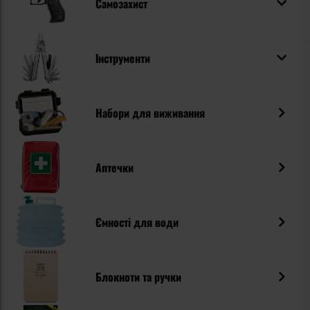
Самозахист
іншій безлюдній місцевості. Варто також згадати про
пропоновані нами книги про виживання в умовах
відключення електроенергії та інші посібники з
виживання, які, надаючи вам теоретичні знання, дозволять
Інструменти
вам підготуватися до різних подій. Навіть відносно
нетривале відключення електроенергії може
дестабілізувати функціонування будь-якого
домогосподарства. Належним чином підготувавшись, ви
зможете швидко та ефективно реагувати на будь-які
Набори для виживання
обставини.
Аптечки
Ємності для води
Блокноти та ручки