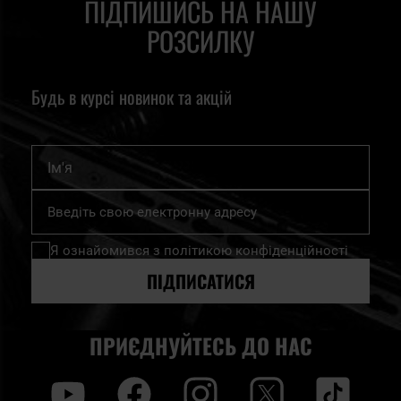
ПІДПИШИСЬ НА НАШУ
РОЗСИЛКУ
Будь в курсі новинок та акцій
Ім'я
Підпишіться
на
нашу
Я ознайомився з
політикою конфіденційності
розсилку
новин:
ПІДПИСАТИСЯ
ПРИЄДНУЙТЕСЬ ДО НАС
y
f
i
t
tt