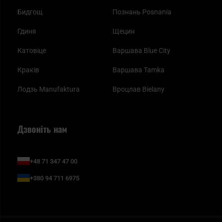
Бидгощ
Познань Posnania
Гдиня
Щецин
Катовіце
Варшава Blue City
Краків
Варшава Tamka
Лодзь Manufaktura
Вроцлав Bielany
Дзвоніть нам
+48 71 347 47 00
+380 94 711 6975