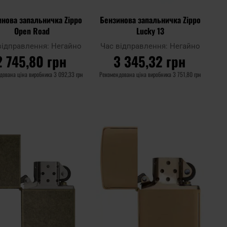
инова запальничка Zippo
Бензинова запальничка Zippo
Open Road
Lucky 13
відправлення:
Негайно
Час відправлення:
Негайно
2 745,80 грн
3 345,32 грн
дована ціна виробника
3 092,33 грн
Рекомендована ціна виробника
3 751,80 грн
ДО КОШИКА
ДО КОШИКА
Додати
Дода
до
Додати до
до
до
ння
порівняння
списку
спис
ь
уподобань
упод