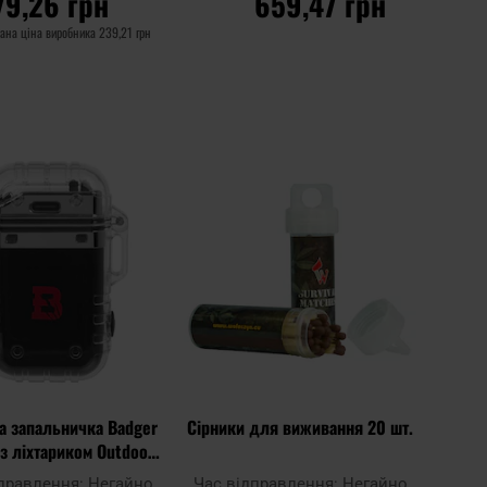
79,26 грн
659,47 грн
ана ціна виробника
239,21 грн
О КОШИКА
ДО КОШИКА
Додати
Додати
Додати до
до
до
порівняння
списку
списку
уподобань
уподоб
а запальничка Badger
Сірники для виживання 20 шт.
 з ліхтариком Outdoor
Ion Crystal
дправлення:
Негайно
Час відправлення:
Негайно