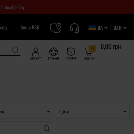
ся на обробку
вару
Акція KSK
UA
UAH
0,00 грн
0
АКАУНТ
БАЖАНЕ
ІСТОРІЯ
КОШИК
ик
Ціна
Фільтр