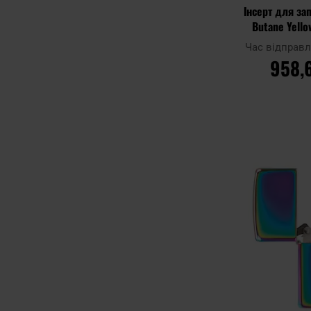
Інсерт для за
Butane Yello
Час відправ
958,
ДО К
Додати до
порівняння