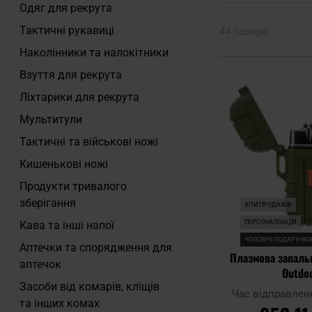
Одяг для рекрута
Тактичні рукавиці
44 товари
Наколінники та налокітники
Взуття для рекрута
Ліхтарики для рекрута
Мультитули
Тактичні та військові ножі
Кишенькові ножі
Продукти тривалого
зберігання
ХІТИ ПРОДАЖІВ
ПЕРСОНАЛІЗАЦІЯ
Кава та інші напої
ЧОЛОВІЧІ ПОДАРУНК
Аптечки та спорядження для
Плазмова запаль
аптечок
Outdo
Засоби від комарів, кліщів
Час відправлен
та інших комах