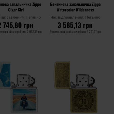
инова запальничка Zippo
Бензинова запальничка Zippo
Cigar Girl
Watercolor Wilderness
відправлення:
Негайно
Час відправлення:
Негайно
2 745,80 грн
3 585,13 грн
дована ціна виробника
3 092,33 грн
Рекомендована ціна виробника
4 291,37 грн
ДО КОШИКА
ДО КОШИКА
Додати
Дода
до
Додати до
до
до
ння
порівняння
списку
спис
ь
уподобань
упод