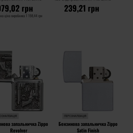
079,02 грн
239,21 грн
на ціна виробника
1 198,44 грн
О КОШИКА
ДО КОШИКА
Додати
Дода
Додати до
до
до
порівняння
списку
спис
ь
уподобань
упод
СОНАЛІЗАЦІЯ
ПЕРСОНАЛІЗАЦІЯ
инова запальничка Zippo
Бензинова запальничка Zippo
Revolver
Satin Finish