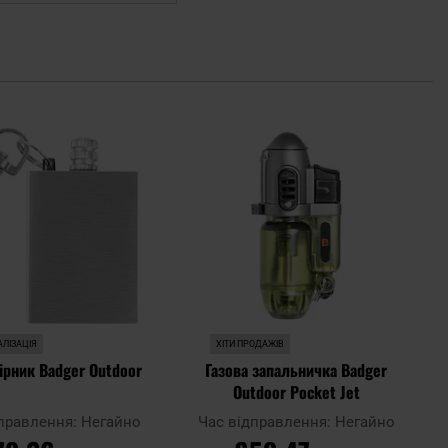
Додати
Дода
до
до
списку
спис
уподобань
упод
ЛІЗАЦІЯ
ХІТИ ПРОДАЖІВ
сірник Badger Outdoor
Газова запальничка Badger
Outdoor Pocket Jet
дправлення:
Негайно
Час відправлення:
Негайно