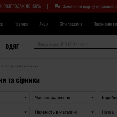
|
Й РОЗПРОДАЖ ДО -50%
Замовлення відразу направляють
аж
Новинки
Акція
Хіти продажів
Закінчення то
ОДЯГ
Запальнички та сірники
и та сірники
Час відправлення
Виробн
Назва:
Наявність в магазині