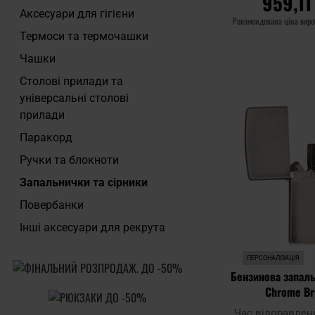
959,11
Аксесуари для гігієни
Рекомендована ціна вир
Термоси та термочашки
ДО КОШ
Чашки
Столові прилади та
Додати до
універсальні столові
порівняння
прилади
Паракорд
Ручки та блокноти
Запальнички та сірники
Повербанки
Інші аксесуари для рекрута
ПЕРСОНАЛІЗАЦІЯ
Бензинова запаль
Chrome Br
Час відправлен