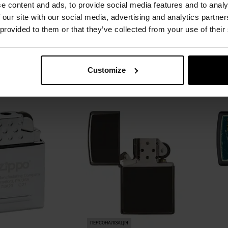
e content and ads, to provide social media features and to analy
e Black
S/L
Buta
 our site with our social media, advertising and analytics partn
лення:
Негайно
Час відправлення:
Негайно
Час 
 provided to them or that they’ve collected from your use of their
,25 грн
323,14 грн
 виробника
2 482,01 грн
Рекомен
Customize
ОШИКА
ДО КОШИКА
Додати
Додати
Додати до
Додати 
до
до
порівняння
порівня
списку
списку
уподобань
уподобан
ПЕРСОНАЛІЗАЦІЯ