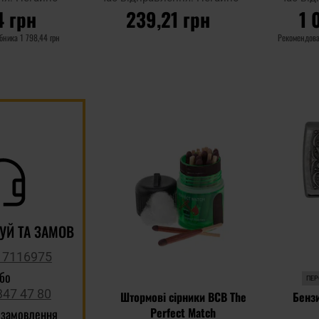
4 грн
239,21 грн
1 
обника
1 798,44 грн
Рекомендова
ИКА
ДО КОШИКА
Д
Додати
Додати до
Додати до
до
порівняння
порівняння
списку
уподобан
УЙ ТА ЗАМОВ
 7116975
або
ПЕР
347 47 80
Штормові сірники BCB The
Бенз
Perfect Match
 замовлення