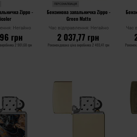
ПЕРСОНАЛІЗАЦІЯ
альничка Zippo -
Бензинова запальничка Zippo -
Бенз
icolor
Green Matte
лення:
Негайно
Час відправлення:
Негайно
Час 
,96 грн
2 037,77 грн
 виробника
2 901,68 грн
Рекомендована ціна виробника
2 493,41 грн
Рекомен
ОШИКА
ДО КОШИКА
Додати
Додати
Додати до
Додати 
до
до
порівняння
порівня
списку
списку
уподобань
уподобан