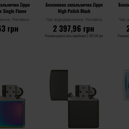
пальнички Zippo
Бензинова запальничка Zippo
Бенз
w Single Flame
High Polish Black
лення:
Негайно
Час відправлення:
Негайно
Час 
63 грн
2 397,96 грн
Рекомендована ціна виробника
2 901,68 грн
Рекомен
ОШИКА
ДО КОШИКА
Додати
Додати
Додати до
Додати 
до
до
порівняння
порівня
списку
списку
уподобань
уподобан