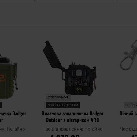
Додати
Додати
до
до
списку
списку
уподобань
уподобань
ХІТИ ПРОДАЖІВ
И
ЧОЛОВІЧІ ПОДАРУНКИ
ПЕРСОНА
ничка Badger
Плазмова запальничка Badger
Вічний 
or
Outdoor з ліхтариком ARC
ня:
Негайно
Час відправлення:
Негайно
Час ві