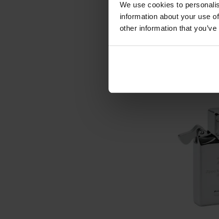
We use cookies to personalis
Matt
information about your use of
Час відправ
other information that you’ve
2 038
Рекомендована ціна
ДО К
Додати до
порівняння