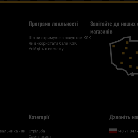
Програма лояльності
Завітайте до наших 
магазинів
Що ви отримуєте з акаунтом KSK
Як використати бали KSK
Увійдіть в систему
Категорії
Дзвоніть на
+48 71 347 
вальника - як
Стрільба
Самозахист