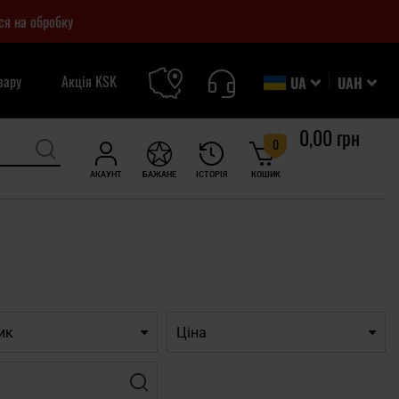
ся на обробку
вару
Акція KSK
UA
UAH
0,00 грн
0
АКАУНТ
БАЖАНЕ
ІСТОРІЯ
КОШИК
ик
Ціна
Фільтр