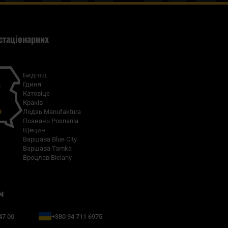
стаціонарних
Бидгощ
Гдиня
Катовіце
Краків
Лодзь Manufaktura
Познань Posnania
Щецин
Варшава Blue City
Варшава Tamka
Вроцлав Bielany
м
47 00
+380 94 711 6975