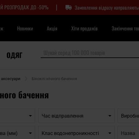
|
Й РОЗПРОДАЖ ДО -50%
Замовлення відразу направляють
аж
Новинки
Акція
Хіти продажів
Закінчення то
ОДЯГ
 аксесуари
Біноклі нічного бачення
чного бачення
Час відправлення
Виробн
Назва:
ива (мм)
Клас водонепроникності